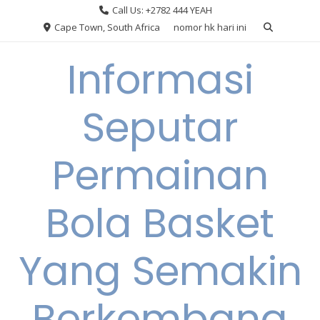
Skip
Call Us: +2782 444 YEAH
to
Cape Town, South Africa
nomor hk hari ini
content
Informasi
Seputar
Permainan
Bola Basket
Yang Semakin
Berkembang