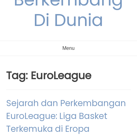
Di Dunia
Menu
Tag:
EuroLeague
Sejarah dan Perkembangan
EuroLeague: Liga Basket
Terkemuka di Eropa