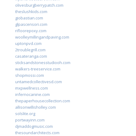
olivesburgberrypatch.com
theslushkids.com
giobastian.com
glpascensori.com
rifloorepoxy.com
woolleymillingandpaving.com
uptonpvd.com
2troublegrill.com
casateranga.com
sticksandstonesstudiooh.com
walkers-treeservice.com
shopmossi.com
untamedcollectivesd.com
mxpwellness.com
infernocanine.com
thepaperhousecollection.com
allisonwillisholley.com
solslite.org
portwayinn.com
djmaddogmusic.com
thesoundarchitects.com