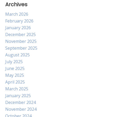
Archives
March 2026
February 2026
January 2026
December 2025
November 2025
September 2025
August 2025
July 2025
June 2025
May 2025
April 2025
March 2025
January 2025
December 2024
November 2024
October 2024