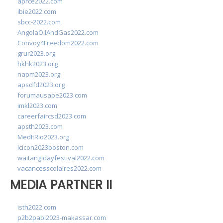
aprce2022.com
ibie2022.com
sbcc-2022.com
AngolaOilAndGas2022.com
Convoy4Freedom2022.com
grur2023.org
hkhk2023.org
napm2023.org
apsdfd2023.org
forumausape2023.com
imkl2023.com
careerfaircsd2023.com
apsth2023.com
MedItRio2023.org
lcicon2023boston.com
waitangidayfestival2022.com
vacancesscolaires2022.com
MEDIA PARTNER II
isth2022.com
p2b2pabi2023-makassar.com