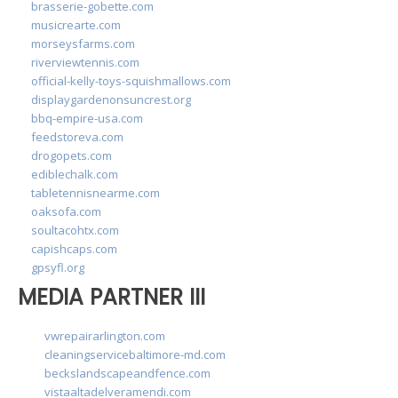
brasserie-gobette.com
musicrearte.com
morseysfarms.com
riverviewtennis.com
official-kelly-toys-squishmallows.com
displaygardenonsuncrest.org
bbq-empire-usa.com
feedstoreva.com
drogopets.com
ediblechalk.com
tabletennisnearme.com
oaksofa.com
soultacohtx.com
capishcaps.com
gpsyfl.org
MEDIA PARTNER III
vwrepairarlington.com
cleaningservicebaltimore-md.com
beckslandscapeandfence.com
vistaaltadelveramendi.com