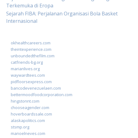
Terkemuka di Eropa
Sejarah FIBA: Perjalanan Organisasi Bola Basket
Internasional
okhealthcareers.com
theintexperience.com
unboundedthefilm.com
catfriends-bg.org
marianlives.org
waywardtees.com
pidfloorsexpress.com
bancodevenezuelaen.com
bettermoodfoodcorporation.com
hingstonnt.com
chooseagender.com
hoverboardssale.com
alaskapolitics.com
stsmp.org
manoelneves.com