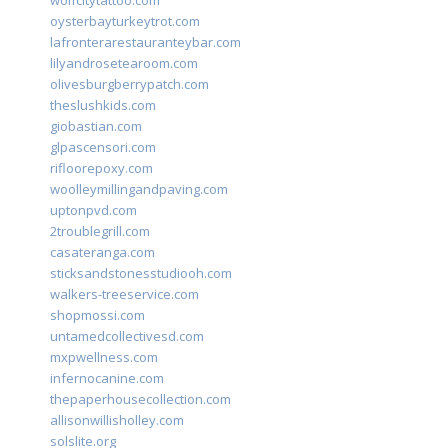
wolfcitytattoo.com
oysterbayturkeytrot.com
lafronterarestauranteybar.com
lilyandrosetearoom.com
olivesburgberrypatch.com
theslushkids.com
giobastian.com
glpascensori.com
rifloorepoxy.com
woolleymillingandpaving.com
uptonpvd.com
2troublegrill.com
casateranga.com
sticksandstonesstudiooh.com
walkers-treeservice.com
shopmossi.com
untamedcollectivesd.com
mxpwellness.com
infernocanine.com
thepaperhousecollection.com
allisonwillisholley.com
solslite.org