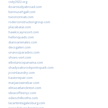
csity2022.org
ibsarstudyabroad.com
bennusehgall.com
tsecincinnati.com
roderconstructiongroup.com
plazabatai.com
hawkscayresort.com
hellonquads.com
diarioanimales.com
decogaleri.com
unavozparadios.com
shoes-vert.com
elbotanicopanama.com
shadyoaksrockportrvpark.com
jccoinlaundry.com
kautorepair.com
marjaeswinebar.com
elmazatlanclinton.com
ideacoffeenyc.com
odieschillicothe.com
lacantinitagalesburg.com
pizzadeliverybristol.com