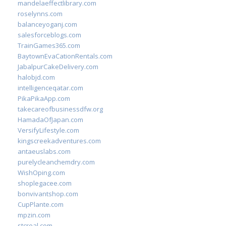
mandelaeffectlibrary.com
roselynns.com
balanceyoganj.com
salesforceblogs.com
TrainGames365.com
BaytownEvaCationRentals.com
JabalpurCakeDelivery.com
halobjd.com
intelligenceqatar.com
PikaPikaApp.com
takecareofbusinessdfw.org
HamadaOfJapan.com
VersifyLifestyle.com
kingscreekadventures.com
antaeuslabs.com
purelycleanchemdry.com
WishOping.com
shoplegacee.com
bonvivantshop.com
CupPlante.com
mpzin.com
stcreal.com