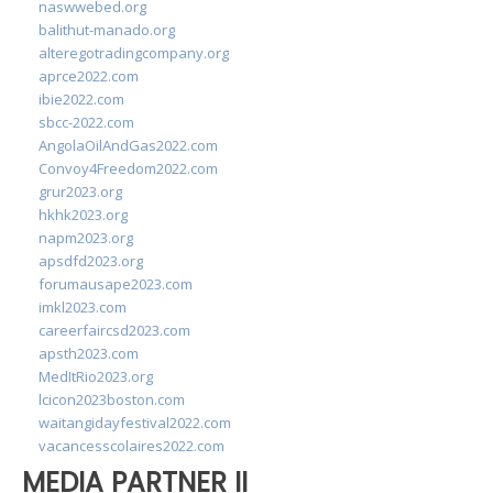
naswwebed.org
balithut-manado.org
alteregotradingcompany.org
aprce2022.com
ibie2022.com
sbcc-2022.com
AngolaOilAndGas2022.com
Convoy4Freedom2022.com
grur2023.org
hkhk2023.org
napm2023.org
apsdfd2023.org
forumausape2023.com
imkl2023.com
careerfaircsd2023.com
apsth2023.com
MedItRio2023.org
lcicon2023boston.com
waitangidayfestival2022.com
vacancesscolaires2022.com
MEDIA PARTNER II