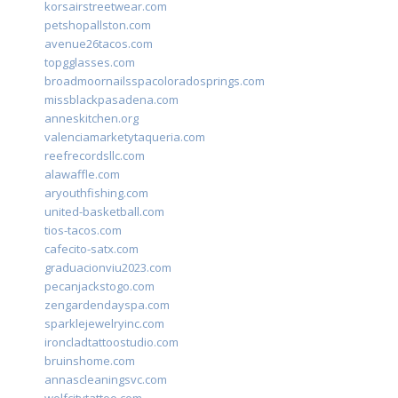
korsairstreetwear.com
petshopallston.com
avenue26tacos.com
topgglasses.com
broadmoornailsspacoloradosprings.com
missblackpasadena.com
anneskitchen.org
valenciamarketytaqueria.com
reefrecordsllc.com
alawaffle.com
aryouthfishing.com
united-basketball.com
tios-tacos.com
cafecito-satx.com
graduacionviu2023.com
pecanjackstogo.com
zengardendayspa.com
sparklejewelryinc.com
ironcladtattoostudio.com
bruinshome.com
annascleaningsvc.com