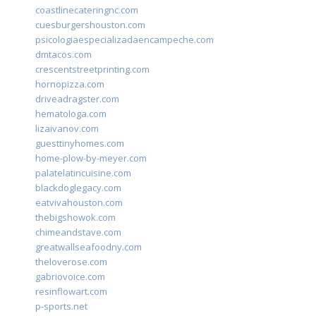
coastlinecateringnc.com
cuesburgershouston.com
psicologiaespecializadaencampeche.com
dmtacos.com
crescentstreetprinting.com
hornopizza.com
driveadragster.com
hematologa.com
lizaivanov.com
guesttinyhomes.com
home-plow-by-meyer.com
palatelatincuisine.com
blackdoglegacy.com
eatvivahouston.com
thebigshowok.com
chimeandstave.com
greatwallseafoodny.com
theloverose.com
gabriovoice.com
resinflowart.com
p-sports.net