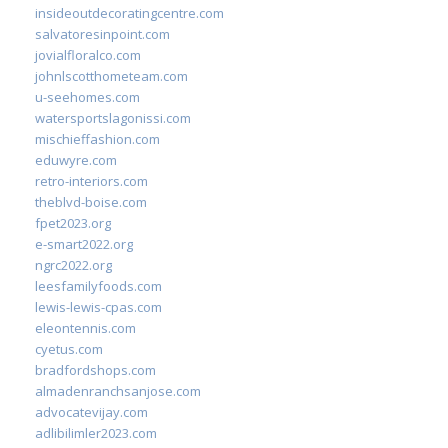
insideoutdecoratingcentre.com
salvatoresinpoint.com
jovialfloralco.com
johnlscotthometeam.com
u-seehomes.com
watersportslagonissi.com
mischieffashion.com
eduwyre.com
retro-interiors.com
theblvd-boise.com
fpet2023.org
e-smart2022.org
ngrc2022.org
leesfamilyfoods.com
lewis-lewis-cpas.com
eleontennis.com
cyetus.com
bradfordshops.com
almadenranchsanjose.com
advocatevijay.com
adlibilimler2023.com