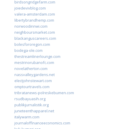
birdsongridgefarm.com
joiedevivblog.com
valera-amsterdam.com
libertybrandhemp.com
norwoodinnwi.com
neighboursmarket.com
blackanguscareers.com
bolesfororegon.com
bodega-ole.com
thestreamlinerlounge.com
mestrinorubanofc.com
novelatherton.com
nassvalleygardens.net
electjohnstewart.com
omptourtravels.com
tribratanews-polreskebumen.com
rsudbayuasih.org
publikjurnalistik.org
juneteenthapparel.net
italywarm.com
journaloffinanceeconomics.com