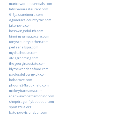
mariceworldessentials.com
lafisheriarestaurant.com
915jazzandmore.com
aguadulce-countryfair.com
jakehovis.com
bosswingsduluth.com
birminghamautocare.com
tonyscountrykitchen.com
jbellasnailspa.com
mychaihouse.com
alvisgrooming.com
thegeorginaestate.com
blythewoodseafood.com
paolosdelibangkok.com
bobacove.com
phoone24brookfield.com
mickeybarmama.com
roadwayconstructioninc.com
shopdragonflyboutique.com
sportszilla.org
batchprovisionsbar.com