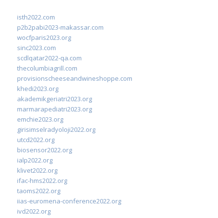
isth2022.com
p2b2pabi2023-makassar.com
wocfparis2023.org
sinc2023.com
scdlqatar2022-qa.com
thecolumbiagrill.com
provisionscheeseandwineshoppe.com
khedi2023.org
akademikgeriatri2023.org
marmarapediatri2023.org
emchie2023.org
girisimselradyoloji2022.org
utcd2022.org
biosensor2022.org
ialp2022.org
klivet2022.org
ifac-hms2022.org
taoms2022.org
iias-euromena-conference2022.org
ivd2022.org