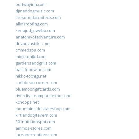
portwayinn.com
djmaddogmusic.com
thesoundarchitects.com
allin1roofing.com
keepjudgewebb.com
anatomyofadventure.com
drivancastillo.com
cmmedspa.com
midletontkd.com
gardensandgrills.com
basilfoodwine.com
nikko-tochigi.net
caribbean-corner.com
bluemoongiftcards.com
rivercitysteampunkexpo.com
kchoops.net
mountainsideskateshop.com
kirtlandcitytavern.com
301nutritionspot.com
ammos-stores.com
loceanecreations.com