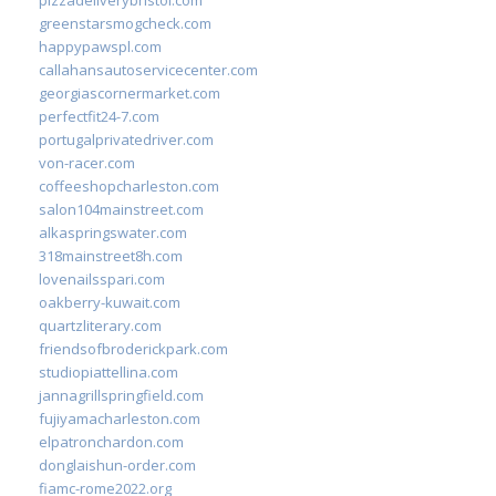
greenstarsmogcheck.com
happypawspl.com
callahansautoservicecenter.com
georgiascornermarket.com
perfectfit24-7.com
portugalprivatedriver.com
von-racer.com
coffeeshopcharleston.com
salon104mainstreet.com
alkaspringswater.com
318mainstreet8h.com
lovenailsspari.com
oakberry-kuwait.com
quartzliterary.com
friendsofbroderickpark.com
studiopiattellina.com
jannagrillspringfield.com
fujiyamacharleston.com
elpatronchardon.com
donglaishun-order.com
fiamc-rome2022.org