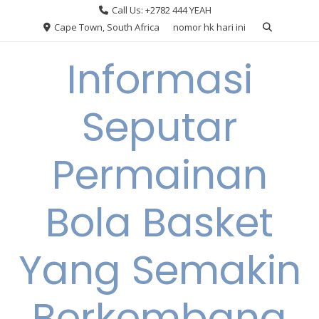
Skip
Call Us: +2782 444 YEAH
to
Cape Town, South Africa
nomor hk hari ini
content
Informasi
Seputar
Permainan
Bola Basket
Yang Semakin
Berkembang