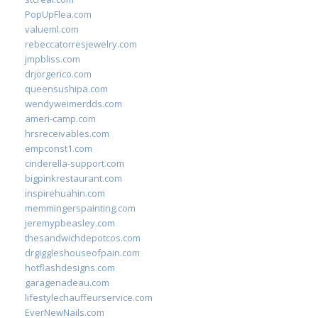
PopUpFlea.com
valueml.com
rebeccatorresjewelry.com
jmpbliss.com
drjorgerico.com
queensushipa.com
wendyweimerdds.com
ameri-camp.com
hrsreceivables.com
empconst1.com
cinderella-support.com
bigpinkrestaurant.com
inspirehuahin.com
memmingerspainting.com
jeremypbeasley.com
thesandwichdepotcos.com
drgiggleshouseofpain.com
hotflashdesigns.com
garagenadeau.com
lifestylechauffeurservice.com
EverNewNails.com