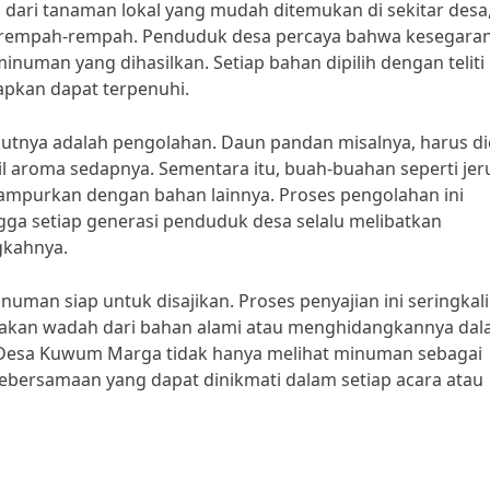
i dari tanaman lokal yang mudah ditemukan di sekitar desa
n rempah-rempah. Penduduk desa percaya bahwa kesegara
uman yang dihasilkan. Setiap bahan dipilih dengan teliti
apkan dapat terpenuhi.
utnya adalah pengolahan. Daun pandan misalnya, harus di
 aroma sedapnya. Sementara itu, buah-buahan seperti jer
campurkan dengan bahan lainnya. Proses pengolahan ini
ga setiap generasi penduduk desa selalu melibatkan
gkahnya.
man siap untuk disajikan. Proses penyajian ini seringkali
gunakan wadah dari bahan alami atau menghidangkannya da
 Desa Kuwum Marga tidak hanya melihat minuman sebagai
kebersamaan yang dapat dinikmati dalam setiap acara atau