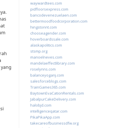
waywardtees.com
pidfloorsexpress.com
ya.
bancodevenezuelaen.com
has
bettermoodfoodcorporation.com
aat
hingstonnt.com
wum
chooseagender.com
hoverboardssale.com
alaskapolitics.com
stsmp.org
rah
manoelneves.com
a
mandelaeffectlibrary.com
 yang
roselynns.com
balanceyoganj.com
salesforceblogs.com
TrainGames365.com
BaytownEvaCationRentals.com
JabalpurCakeDelivery.com
halobjd.com
si
intelligenceqatar.com
PikaPikaApp.com
takecareofbusinessdfw.org