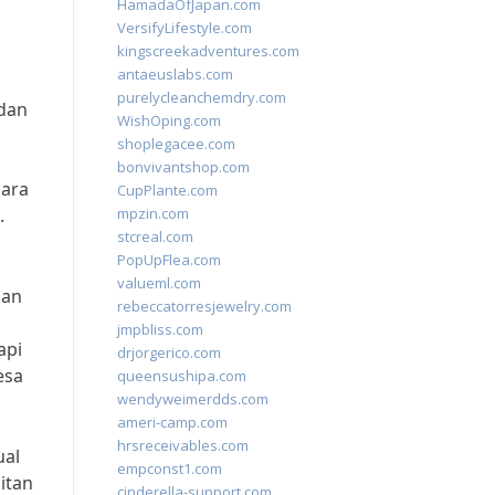
HamadaOfJapan.com
VersifyLifestyle.com
kingscreekadventures.com
antaeuslabs.com
purelycleanchemdry.com
 dan
WishOping.com
shoplegacee.com
bonvivantshop.com
cara
CupPlante.com
.
mpzin.com
stcreal.com
PopUpFlea.com
valueml.com
kan
rebeccatorresjewelry.com
jmpbliss.com
api
drjorgerico.com
esa
queensushipa.com
wendyweimerdds.com
ameri-camp.com
hrsreceivables.com
ual
empconst1.com
itan
cinderella-support.com