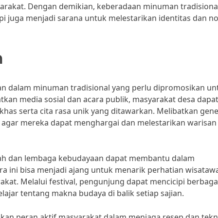
yarakat. Dengan demikian, keberadaan minuman tradisional
i juga menjadi sarana untuk melestarikan identitas dan n
n
 dalam minuman tradisional yang perlu dipromosikan un
an media sosial dan acara publik, masyarakat desa dapa
s serta cita rasa unik yang ditawarkan. Melibatkan gene
g agar mereka dapat menghargai dan melestarikan warisan
erah dan lembaga kebudayaan dapat membantu dalam
ra ini bisa menjadi ajang untuk menarik perhatian wisataw
kat. Melalui festival, pengunjung dapat mencicipi berbaga
ar tentang makna budaya di balik setiap sajian.
kan peran aktif masyarakat dalam menjaga resep dan tekn