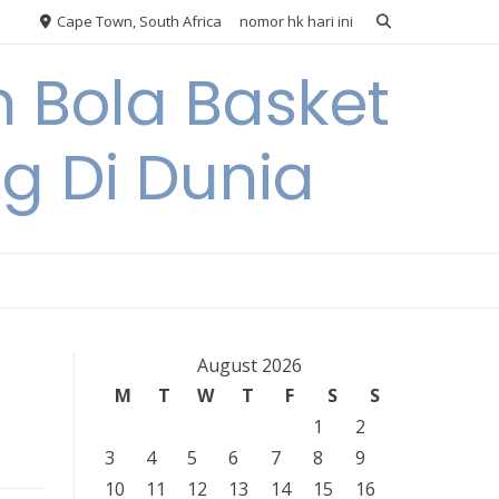
Cape Town, South Africa
nomor hk hari ini
 Bola Basket
 Di Dunia
August 2026
M
T
W
T
F
S
S
1
2
3
4
5
6
7
8
9
10
11
12
13
14
15
16