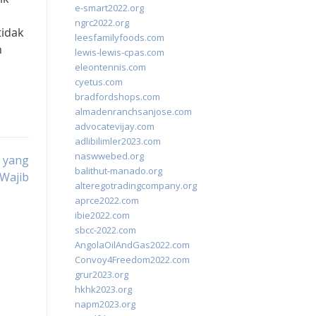
e-smart2022.org
ngrc2022.org
tidak
leesfamilyfoods.com
n
lewis-lewis-cpas.com
eleontennis.com
cyetus.com
bradfordshops.com
almadenranchsanjose.com
advocatevijay.com
adlibilimler2023.com
naswwebed.org
n yang
balithut-manado.org
Wajib
alteregotradingcompany.org
aprce2022.com
ibie2022.com
sbcc-2022.com
AngolaOilAndGas2022.com
Convoy4Freedom2022.com
grur2023.org
hkhk2023.org
napm2023.org