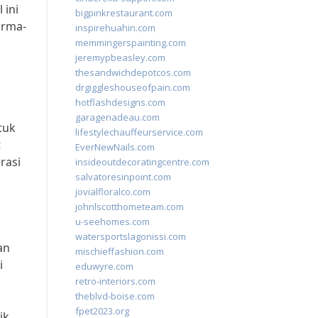
 ini
bigpinkrestaurant.com
orma-
inspirehuahin.com
memmingerspainting.com
jeremypbeasley.com
thesandwichdepotcos.com
drgiggleshouseofpain.com
hotflashdesigns.com
garagenadeau.com
tuk
lifestylechauffeurservice.com
t
EverNewNails.com
rasi
insideoutdecoratingcentre.com
salvatoresinpoint.com
jovialfloralco.com
johnlscotthometeam.com
u-seehomes.com
watersportslagonissi.com
an
mischieffashion.com
i
eduwyre.com
retro-interiors.com
theblvd-boise.com
fpet2023.org
ik