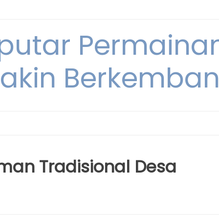
eputar Permainan
akin Berkembang
man Tradisional Desa