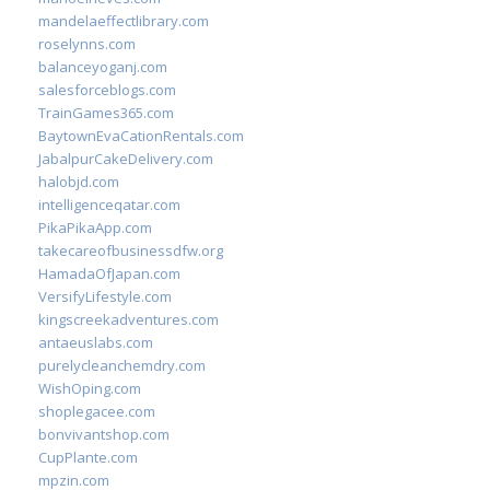
mandelaeffectlibrary.com
roselynns.com
balanceyoganj.com
salesforceblogs.com
TrainGames365.com
BaytownEvaCationRentals.com
JabalpurCakeDelivery.com
halobjd.com
intelligenceqatar.com
PikaPikaApp.com
takecareofbusinessdfw.org
HamadaOfJapan.com
VersifyLifestyle.com
kingscreekadventures.com
antaeuslabs.com
purelycleanchemdry.com
WishOping.com
shoplegacee.com
bonvivantshop.com
CupPlante.com
mpzin.com