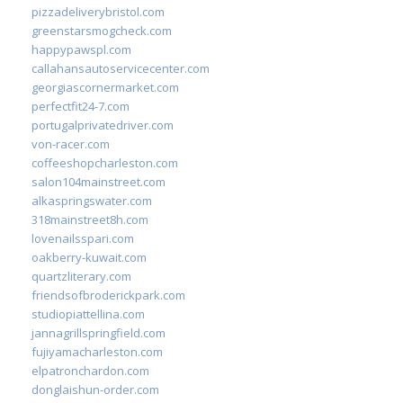
pizzadeliverybristol.com
greenstarsmogcheck.com
happypawspl.com
callahansautoservicecenter.com
georgiascornermarket.com
perfectfit24-7.com
portugalprivatedriver.com
von-racer.com
coffeeshopcharleston.com
salon104mainstreet.com
alkaspringswater.com
318mainstreet8h.com
lovenailsspari.com
oakberry-kuwait.com
quartzliterary.com
friendsofbroderickpark.com
studiopiattellina.com
jannagrillspringfield.com
fujiyamacharleston.com
elpatronchardon.com
donglaishun-order.com