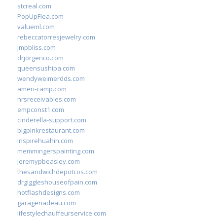
stcreal.com
PopUpFlea.com
valueml.com
rebeccatorresjewelry.com
jmpbliss.com
drjorgerico.com
queensushipa.com
wendyweimerdds.com
ameri-camp.com
hrsreceivables.com
empconst1.com
cinderella-support.com
bigpinkrestaurant.com
inspirehuahin.com
memmingerspainting.com
jeremypbeasley.com
thesandwichdepotcos.com
drgiggleshouseofpain.com
hotflashdesigns.com
garagenadeau.com
lifestylechauffeurservice.com