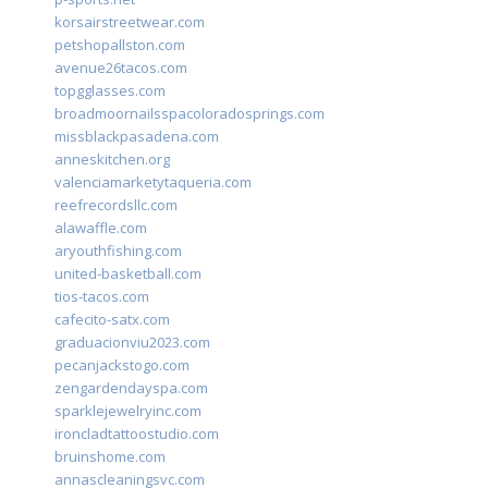
korsairstreetwear.com
petshopallston.com
avenue26tacos.com
topgglasses.com
broadmoornailsspacoloradosprings.com
missblackpasadena.com
anneskitchen.org
valenciamarketytaqueria.com
reefrecordsllc.com
alawaffle.com
aryouthfishing.com
united-basketball.com
tios-tacos.com
cafecito-satx.com
graduacionviu2023.com
pecanjackstogo.com
zengardendayspa.com
sparklejewelryinc.com
ironcladtattoostudio.com
bruinshome.com
annascleaningsvc.com