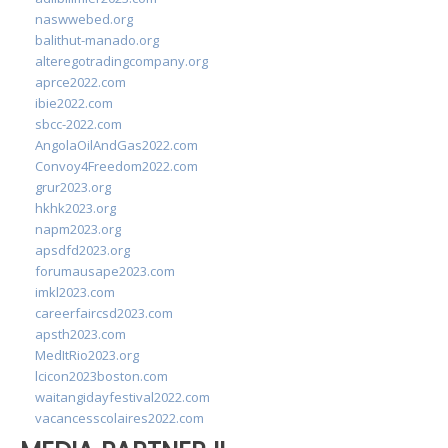
naswwebed.org
balithut-manado.org
alteregotradingcompany.org
aprce2022.com
ibie2022.com
sbcc-2022.com
AngolaOilAndGas2022.com
Convoy4Freedom2022.com
grur2023.org
hkhk2023.org
napm2023.org
apsdfd2023.org
forumausape2023.com
imkl2023.com
careerfaircsd2023.com
apsth2023.com
MedItRio2023.org
lcicon2023boston.com
waitangidayfestival2022.com
vacancesscolaires2022.com