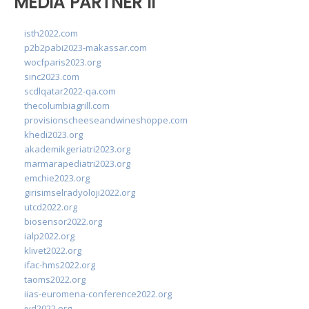
MEDIA PARTNER II
isth2022.com
p2b2pabi2023-makassar.com
wocfparis2023.org
sinc2023.com
scdlqatar2022-qa.com
thecolumbiagrill.com
provisionscheeseandwineshoppe.com
khedi2023.org
akademikgeriatri2023.org
marmarapediatri2023.org
emchie2023.org
girisimselradyoloji2022.org
utcd2022.org
biosensor2022.org
ialp2022.org
klivet2022.org
ifac-hms2022.org
taoms2022.org
iias-euromena-conference2022.org
ivd2022.org