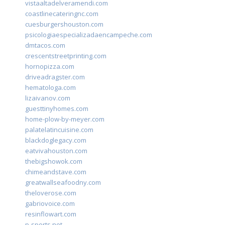
vistaaltadelveramendi.com
coastlinecateringnc.com
cuesburgershouston.com
psicologiaespecializadaencampeche.com
dmtacos.com
crescentstreetprinting.com
hornopizza.com
driveadragster.com
hematologa.com
lizaivanov.com
guesttinyhomes.com
home-plow-by-meyer.com
palatelatincuisine.com
blackdoglegacy.com
eatvivahouston.com
thebigshowok.com
chimeandstave.com
greatwallseafoodny.com
theloverose.com
gabriovoice.com
resinflowart.com
p-sports.net