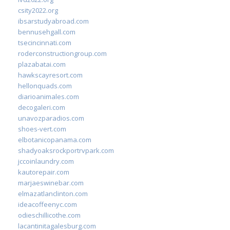
csity2022.org
ibsarstudyabroad.com
bennusehgall.com
tsecincinnati.com
roderconstructiongroup.com
plazabatai.com
hawkscayresort.com
hellonquads.com
diarioanimales.com
decogaleri.com
unavozparadios.com
shoes-vert.com
elbotanicopanama.com
shadyoaksrockportrvpark.com
jccoinlaundry.com
kautorepair.com
marjaeswinebar.com
elmazatlanclinton.com
ideacoffeenyc.com
odieschillicothe.com
lacantinitagalesburg.com