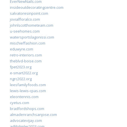
EverNewNails.com
insideoutdecoratingcentre.com
salvatoresinpoint.com
jovialfloralco.com
johnlscotthometeam.com
u-seehomes.com
watersportslagonissi.com
mischieffashion.com
eduwyre.com
retro-interiors.com
theblvd-boise.com
fpet2023.org
e-smart2022.org
ngrc2022.org
leesfamilyfoods.com
lewis-lewis-cpas.com
eleontennis.com
cyetus.com
bradfordshops.com
almadenranchsanjose.com
advocatevijay.com
adlibilimler2023.com