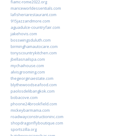
fiamc-rome2022.org
mariceworldessentials.com
lafisheriarestaurant.com
915jazzandmore.com
aguadulce-countryfair.com
jakehovis.com
bosswingsduluth.com
birminghamautocare.com
tonyscountrykitchen.com
jbellasnailspa.com
mychaihouse.com
alvisgrooming.com
thegeorginaestate.com
blythewoodseafood.com
paolosdelibangkok.com
bobacove.com
phoone24brookfield.com
mickeybarmama.com
roadwayconstructioninc.com
shopdragonflyboutique.com
sportszilla.org
batchprovisionsbar.com