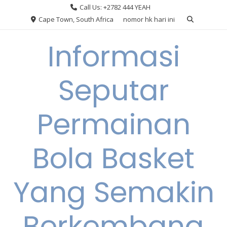
Skip
Call Us: +2782 444 YEAH
to
Cape Town, South Africa
nomor hk hari ini
content
Informasi
Seputar
Permainan
Bola Basket
Yang Semakin
Berkembang