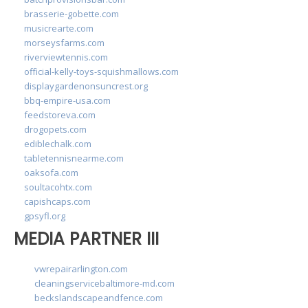
brasserie-gobette.com
musicrearte.com
morseysfarms.com
riverviewtennis.com
official-kelly-toys-squishmallows.com
displaygardenonsuncrest.org
bbq-empire-usa.com
feedstoreva.com
drogopets.com
ediblechalk.com
tabletennisnearme.com
oaksofa.com
soultacohtx.com
capishcaps.com
gpsyfl.org
MEDIA PARTNER III
vwrepairarlington.com
cleaningservicebaltimore-md.com
beckslandscapeandfence.com