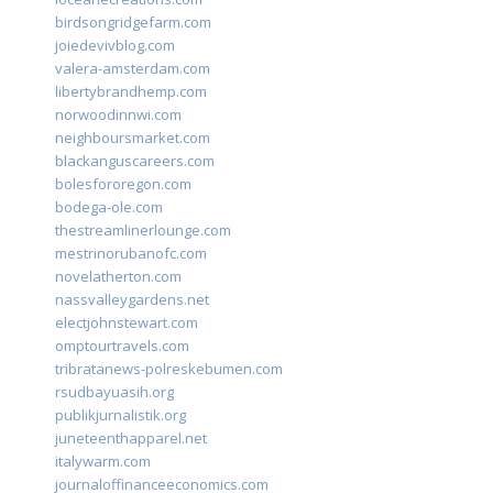
birdsongridgefarm.com
joiedevivblog.com
valera-amsterdam.com
libertybrandhemp.com
norwoodinnwi.com
neighboursmarket.com
blackanguscareers.com
bolesfororegon.com
bodega-ole.com
thestreamlinerlounge.com
mestrinorubanofc.com
novelatherton.com
nassvalleygardens.net
electjohnstewart.com
omptourtravels.com
tribratanews-polreskebumen.com
rsudbayuasih.org
publikjurnalistik.org
juneteenthapparel.net
italywarm.com
journaloffinanceeconomics.com