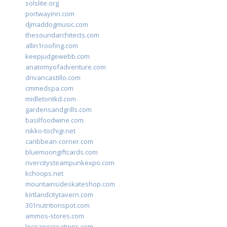
solslite.org
portwayinn.com
djmaddogmusic.com
thesoundarchitects.com
allin1roofing.com
keepjudgewebb.com
anatomyofadventure.com
drivancastillo.com
cmmedspa.com
midletontkd.com
gardensandgrills.com
basilfoodwine.com
nikko-tochigi.net
caribbean-corner.com
bluemoongiftcards.com
rivercitysteampunkexpo.com
kchoops.net
mountainsideskateshop.com
kirtlandcitytavern.com
301nutritionspot.com
ammos-stores.com
loceanecreations.com