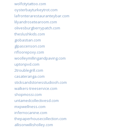
wolfcitytattoo.com
oysterbayturkeytrot.com
lafronterarestauranteybar.com
lilyandrosetearoom.com
olivesburgberrypatch.com
theslushkids.com
giobastian.com
glpascensori.com
rifloorepoxy.com
woolleymillingandpaving.com
uptonpvd.com
2troublegrill.com
casateranga.com
sticksandstonesstudiooh.com
walkers-treeservice.com
shopmossi.com
untamedcollectivesd.com
mxpwellness.com
infernocanine.com
thepaperhousecollection.com
allisonwillisholley.com