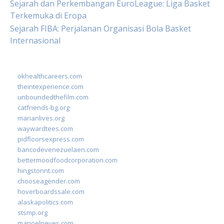
Sejarah dan Perkembangan EuroLeague: Liga Basket
Terkemuka di Eropa
Sejarah FIBA: Perjalanan Organisasi Bola Basket
Internasional
okhealthcareers.com
theintexperience.com
unboundedthefilm.com
catfriends-bg.org
marianlives.org
waywardtees.com
pidfloorsexpress.com
bancodevenezuelaen.com
bettermoodfoodcorporation.com
hingstonnt.com
chooseagender.com
hoverboardssale.com
alaskapolitics.com
stsmp.org
manoelneves.com