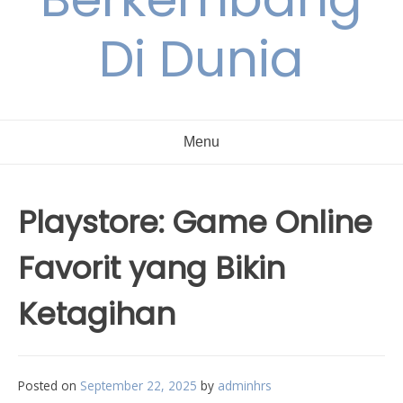
Di Dunia
Menu
Playstore: Game Online
Favorit yang Bikin
Ketagihan
Posted on
September 22, 2025
by
adminhrs