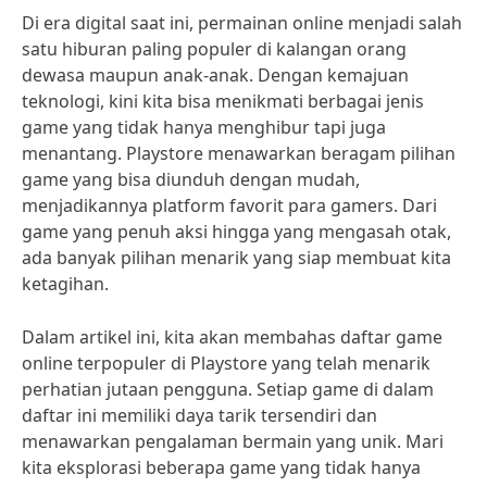
Di era digital saat ini, permainan online menjadi salah
satu hiburan paling populer di kalangan orang
dewasa maupun anak-anak. Dengan kemajuan
teknologi, kini kita bisa menikmati berbagai jenis
game yang tidak hanya menghibur tapi juga
menantang. Playstore menawarkan beragam pilihan
game yang bisa diunduh dengan mudah,
menjadikannya platform favorit para gamers. Dari
game yang penuh aksi hingga yang mengasah otak,
ada banyak pilihan menarik yang siap membuat kita
ketagihan.
Dalam artikel ini, kita akan membahas daftar game
online terpopuler di Playstore yang telah menarik
perhatian jutaan pengguna. Setiap game di dalam
daftar ini memiliki daya tarik tersendiri dan
menawarkan pengalaman bermain yang unik. Mari
kita eksplorasi beberapa game yang tidak hanya