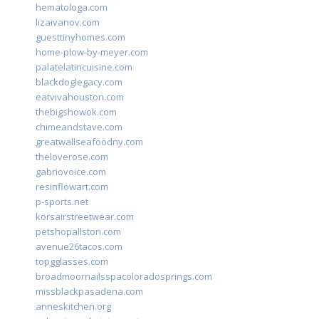
hematologa.com
lizaivanov.com
guesttinyhomes.com
home-plow-by-meyer.com
palatelatincuisine.com
blackdoglegacy.com
eatvivahouston.com
thebigshowok.com
chimeandstave.com
greatwallseafoodny.com
theloverose.com
gabriovoice.com
resinflowart.com
p-sports.net
korsairstreetwear.com
petshopallston.com
avenue26tacos.com
topgglasses.com
broadmoornailsspacoloradosprings.com
missblackpasadena.com
anneskitchen.org