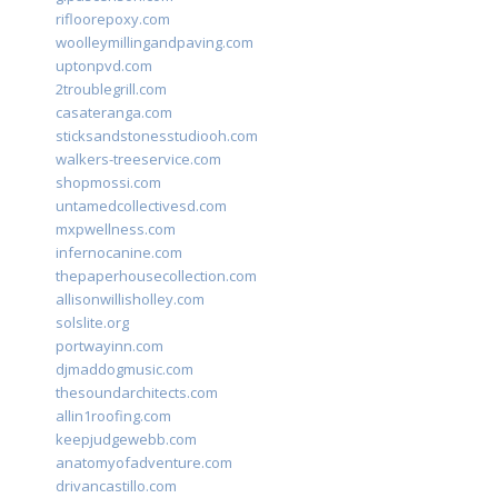
rifloorepoxy.com
woolleymillingandpaving.com
uptonpvd.com
2troublegrill.com
casateranga.com
sticksandstonesstudiooh.com
walkers-treeservice.com
shopmossi.com
untamedcollectivesd.com
mxpwellness.com
infernocanine.com
thepaperhousecollection.com
allisonwillisholley.com
solslite.org
portwayinn.com
djmaddogmusic.com
thesoundarchitects.com
allin1roofing.com
keepjudgewebb.com
anatomyofadventure.com
drivancastillo.com