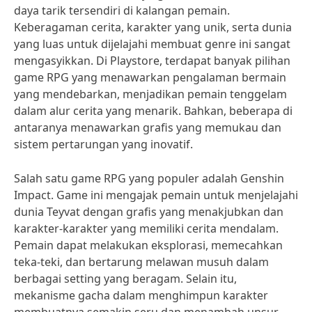
daya tarik tersendiri di kalangan pemain.
Keberagaman cerita, karakter yang unik, serta dunia
yang luas untuk dijelajahi membuat genre ini sangat
mengasyikkan. Di Playstore, terdapat banyak pilihan
game RPG yang menawarkan pengalaman bermain
yang mendebarkan, menjadikan pemain tenggelam
dalam alur cerita yang menarik. Bahkan, beberapa di
antaranya menawarkan grafis yang memukau dan
sistem pertarungan yang inovatif.
Salah satu game RPG yang populer adalah Genshin
Impact. Game ini mengajak pemain untuk menjelajahi
dunia Teyvat dengan grafis yang menakjubkan dan
karakter-karakter yang memiliki cerita mendalam.
Pemain dapat melakukan eksplorasi, memecahkan
teka-teki, dan bertarung melawan musuh dalam
berbagai setting yang beragam. Selain itu,
mekanisme gacha dalam menghimpun karakter