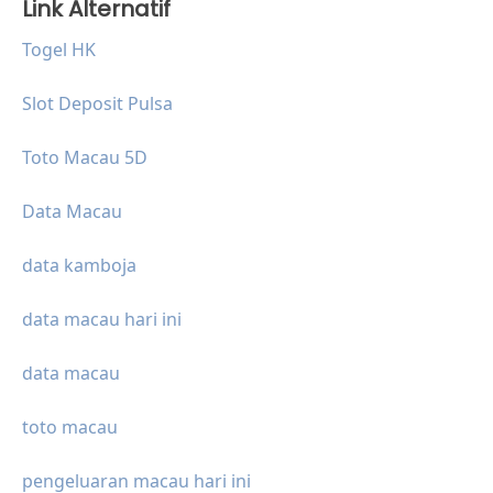
Link Alternatif
Togel HK
Slot Deposit Pulsa
Toto Macau 5D
Data Macau
data kamboja
data macau hari ini
data macau
toto macau
pengeluaran macau hari ini