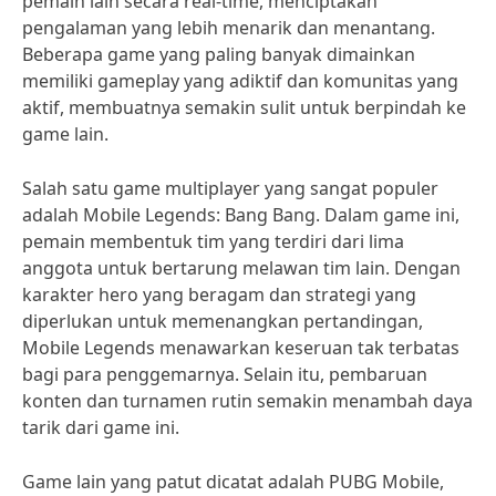
pemain lain secara real-time, menciptakan
pengalaman yang lebih menarik dan menantang.
Beberapa game yang paling banyak dimainkan
memiliki gameplay yang adiktif dan komunitas yang
aktif, membuatnya semakin sulit untuk berpindah ke
game lain.
Salah satu game multiplayer yang sangat populer
adalah Mobile Legends: Bang Bang. Dalam game ini,
pemain membentuk tim yang terdiri dari lima
anggota untuk bertarung melawan tim lain. Dengan
karakter hero yang beragam dan strategi yang
diperlukan untuk memenangkan pertandingan,
Mobile Legends menawarkan keseruan tak terbatas
bagi para penggemarnya. Selain itu, pembaruan
konten dan turnamen rutin semakin menambah daya
tarik dari game ini.
Game lain yang patut dicatat adalah PUBG Mobile,