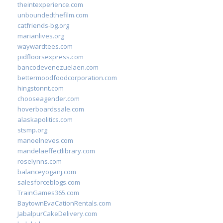
theintexperience.com
unboundedthefilm.com
catfriends-bg.org
marianlives.org
waywardtees.com
pidfloorsexpress.com
bancodevenezuelaen.com
bettermoodfoodcorporation.com
hingstonnt.com
chooseagender.com
hoverboardssale.com
alaskapolitics.com
stsmp.org
manoelneves.com
mandelaeffectlibrary.com
roselynns.com
balanceyoganj.com
salesforceblogs.com
TrainGames365.com
BaytownEvaCationRentals.com
JabalpurCakeDelivery.com