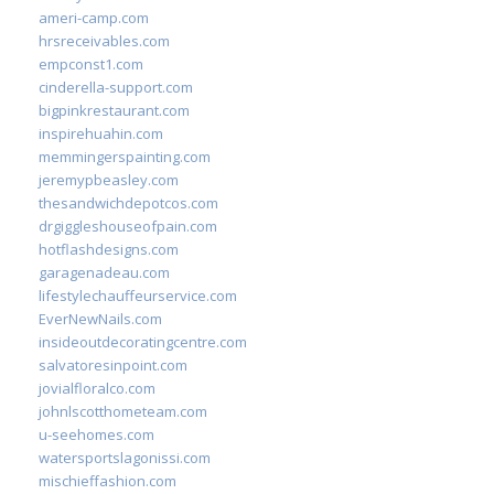
ameri-camp.com
hrsreceivables.com
empconst1.com
cinderella-support.com
bigpinkrestaurant.com
inspirehuahin.com
memmingerspainting.com
jeremypbeasley.com
thesandwichdepotcos.com
drgiggleshouseofpain.com
hotflashdesigns.com
garagenadeau.com
lifestylechauffeurservice.com
EverNewNails.com
insideoutdecoratingcentre.com
salvatoresinpoint.com
jovialfloralco.com
johnlscotthometeam.com
u-seehomes.com
watersportslagonissi.com
mischieffashion.com