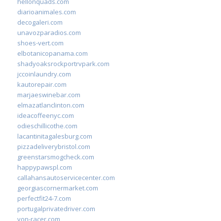
hellonquads.com
diarioanimales.com
decogaleri.com
unavozparadios.com
shoes-vert.com
elbotanicopanama.com
shadyoaksrockportrvpark.com
jccoinlaundry.com
kautorepair.com
marjaeswinebar.com
elmazatlanclinton.com
ideacoffeenyc.com
odieschillicothe.com
lacantinitagalesburg.com
pizzadeliverybristol.com
greenstarsmogcheck.com
happypawspl.com
callahansautoservicecenter.com
georgiascornermarket.com
perfectfit24-7.com
portugalprivatedriver.com
von-racer.com