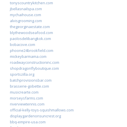
tonyscountrykitchen.com
jbellasnailspa.com
mychaihouse.com
alvisgrooming.com
thegeorginaestate.com
blythewoodseafood.com
paolosdelibangkok.com
bobacove.com
phoone24brookfield.com
mickeybarmama.com
roadwayconstructioninc.com
shopdragonflyboutique.com
sportszilla.org
batchprovisionsbar.com
brasserie-gobette.com
musicrearte.com
morseysfarms.com
riverviewtennis.com
official-kelly-toys-squishmallows.com
displaygardenonsuncrest.org
bbq-empire-usa.com