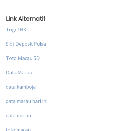
Link Alternatif
Togel HK
Slot Deposit Pulsa
Toto Macau 5D
Data Macau
data kamboja
data macau hari ini
data macau
toto macau