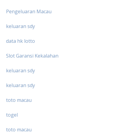
Pengeluaran Macau
keluaran sdy
data hk lotto
Slot Garansi Kekalahan
keluaran sdy
keluaran sdy
toto macau
togel
toto macau