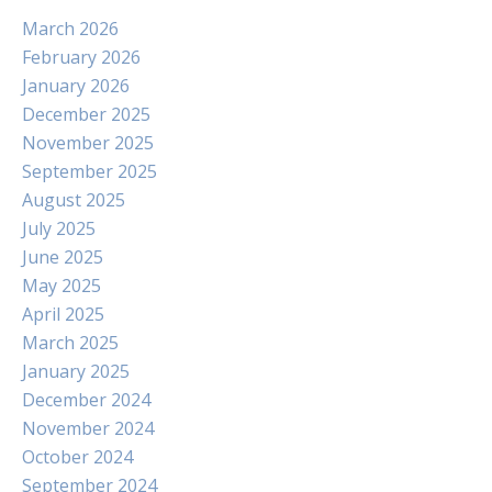
March 2026
February 2026
January 2026
December 2025
November 2025
September 2025
August 2025
July 2025
June 2025
May 2025
April 2025
March 2025
January 2025
December 2024
November 2024
October 2024
September 2024