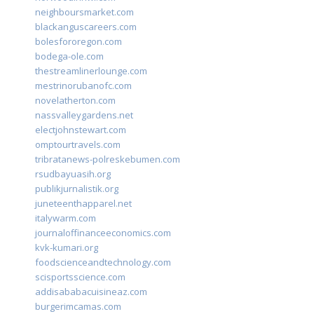
neighboursmarket.com
blackanguscareers.com
bolesfororegon.com
bodega-ole.com
thestreamlinerlounge.com
mestrinorubanofc.com
novelatherton.com
nassvalleygardens.net
electjohnstewart.com
omptourtravels.com
tribratanews-polreskebumen.com
rsudbayuasih.org
publikjurnalistik.org
juneteenthapparel.net
italywarm.com
journaloffinanceeconomics.com
kvk-kumari.org
foodscienceandtechnology.com
scisportsscience.com
addisababacuisineaz.com
burgerimcamas.com