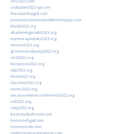
sinc2023.com
scdlqatar2022-qa.com
thecolumbiagrill.com
provisionscheeseandwineshoppe.com
khedi2023.org
akademikgeriatri2023.org
marmarapediatri2023.org
emchie2023.org
girisimselradyoloji2022.org
utcd2022.org
biosensor2022.org
ialp2022.org
klivet2022.org
ifac-hms2022.org
taoms2022.org
iias-euromena-conference2022.org
ivd2022.org
csity2022.org
ibsarstudyabroad.com
bennusehgall.com
tsecincinnati.com
roderconstructiongroup.com