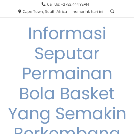
Skip
Call Us: +2782 444 YEAH
to
Cape Town, South Africa
nomor hk hari ini
content
Informasi
Seputar
Permainan
Bola Basket
Yang Semakin
Berkembang