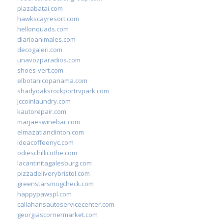
plazabatai.com
hawkscayresort.com
hellonquads.com
diarioanimales.com
decogaleri.com
unavozparadios.com
shoes-vert.com
elbotanicopanama.com
shadyoaksrockportrvpark.com
jccoinlaundry.com
kautorepair.com
marjaeswinebar.com
elmazatlanclinton.com
ideacoffeenyc.com
odieschillicothe.com
lacantinitagalesburg.com
pizzadeliverybristol.com
greenstarsmogcheck.com
happypawspl.com
callahansautoservicecenter.com
georgiascornermarket.com