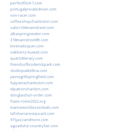
perfectfit24-7.com
portugalprivatedriver.com
von-racer.com
coffeeshopcharleston.com
salon104mainstreet.com
alkaspringswater.com
318mainstreet8h.com
lovenailsspari.com
oakberry-kuwait.com
quartzliterary.com
friendsofbroderickpark.com
studiopiattellina.com
jannagrillspringfield.com
fujiyamacharleston.com
elpatronchardon.com
donglaishun-order.com
fiamc-rome2022.org
mariceworldessentials.com
lafisheriarestaurant.com
915jazzandmore.com
aguadulce-countryfair.com