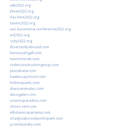
ialp2022.org
klivet2022.org
ifac-hms2022.org
taoms2022.org
iias-euromena-conference2022.org
ivd2022.org
csity2022.org
ibsarstudyabroad.com
bennusehgall.com
tsecincinnati.com
roderconstructiongroup.com
plazabatai.com
hawkscayresort.com
hellonquads.com
diarioanimales.com
decogaleri.com
unavozparadios.com
shoes-vert.com
elbotanicopanama.com
shadyoaksrockportrvpark.com
jccoinlaundry.com