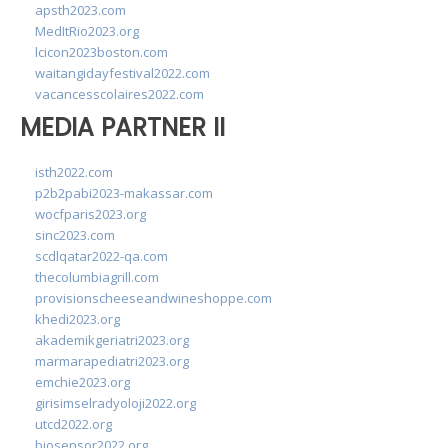
apsth2023.com
MedItRio2023.org
lcicon2023boston.com
waitangidayfestival2022.com
vacancesscolaires2022.com
MEDIA PARTNER II
isth2022.com
p2b2pabi2023-makassar.com
wocfparis2023.org
sinc2023.com
scdlqatar2022-qa.com
thecolumbiagrill.com
provisionscheeseandwineshoppe.com
khedi2023.org
akademikgeriatri2023.org
marmarapediatri2023.org
emchie2023.org
girisimselradyoloji2022.org
utcd2022.org
biosensor2022.org