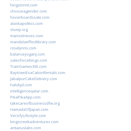
hingstonnt.com
chooseagender.com
hoverboardssale.com
alaskapolitics.com
stsmp.org
manoelneves.com
mandelaeffectlibrary.com
roselynns.com
balanceyoganj.com
salesforceblogs.com
TrainGames365.com
BaytownEvaCationRentals.com
JabalpurCakeDelivery.com
halobjd.com
intelligenceqatar.com
PikaPikaApp.com
takecareofbusinessdfw.org
HamadaOfJapan.com
VersifyLifestyle.com
kingscreekadventures.com
antaeuslabs.com