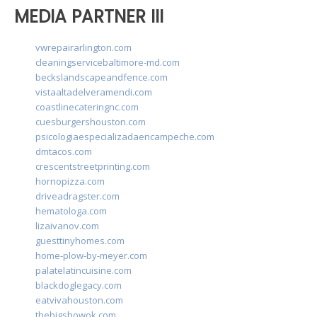
MEDIA PARTNER III
vwrepairarlington.com
cleaningservicebaltimore-md.com
beckslandscapeandfence.com
vistaaltadelveramendi.com
coastlinecateringnc.com
cuesburgershouston.com
psicologiaespecializadaencampeche.com
dmtacos.com
crescentstreetprinting.com
hornopizza.com
driveadragster.com
hematologa.com
lizaivanov.com
guesttinyhomes.com
home-plow-by-meyer.com
palatelatincuisine.com
blackdoglegacy.com
eatvivahouston.com
thebigshowok.com