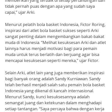
memberikan yang terbaik di setiap pertandingan dan
tidak pernah puas dengan apa yang sudah saya
capai,” ujar Arki.
Menurut pelatih bola basket Indonesia, Fictor Roring,
inspirasi dari atlet bola basket sukses seperti Arki
sangat penting dalam mengembangkan bakat-bakat
muda di Indonesia. “Melihat kesuksesan Arki dan atlet
lainnya harus menjadi motivasi bagi para pemain
muda untuk terus berlatih dan berjuang agar bisa
mencapai kesuksesan seperti mereka,” ujar Fictor.
Selain Arki, atlet lain yang juga memberikan inspirasi
bagi banyak orang adalah Sandy Kurniawan. Sandy
telah berhasil menjadi salah satu pemain bola basket
Indonesia yang dikenal di kancah internasional.
Menurut Sandy, kunci kesuksesannya adalah
semangat juang dan ketekunan dalam menghadapi
setiap tantangan. “Saya percaya bahwa dengan kerja