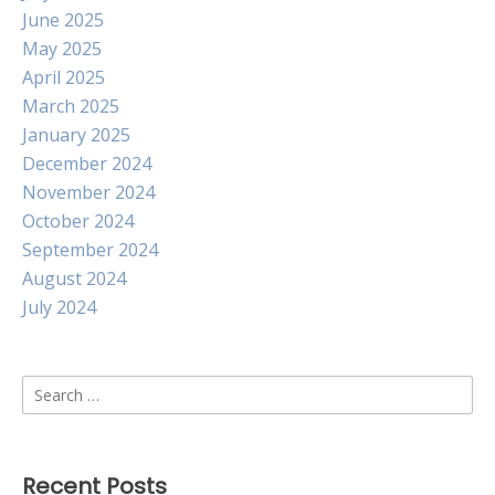
June 2025
May 2025
April 2025
March 2025
January 2025
December 2024
November 2024
October 2024
September 2024
August 2024
July 2024
Search
for:
Recent Posts