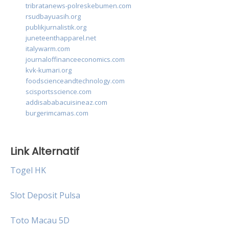
tribratanews-polreskebumen.com
rsudbayuasih.org
publikjurnalistik.org
juneteenthapparel.net
italywarm.com
journaloffinanceeconomics.com
kvk-kumari.org
foodscienceandtechnology.com
scisportsscience.com
addisababacuisineaz.com
burgerimcamas.com
Link Alternatif
Togel HK
Slot Deposit Pulsa
Toto Macau 5D