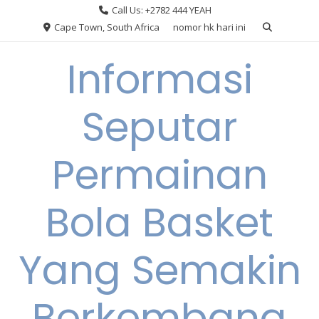
Skip
Call Us: +2782 444 YEAH
to
Cape Town, South Africa
nomor hk hari ini
content
Informasi
Seputar
Permainan
Bola Basket
Yang Semakin
Berkembang