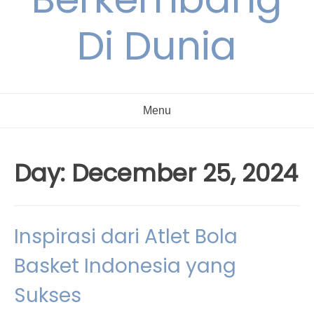
Di Dunia
Menu
Day:
December 25, 2024
Inspirasi dari Atlet Bola
Basket Indonesia yang
Sukses