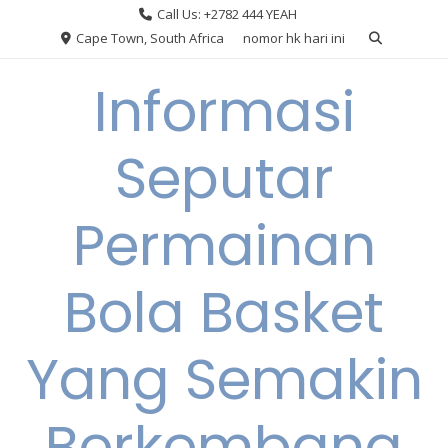
Skip
Call Us: +2782 444 YEAH
to
Cape Town, South Africa
nomor hk hari ini
content
Informasi
Seputar
Permainan
Bola Basket
Yang Semakin
Berkembang