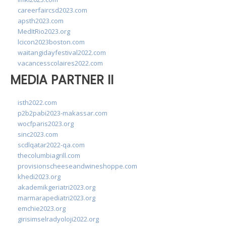
careerfaircsd2023.com
apsth2023.com
MedItRio2023.org
lcicon2023boston.com
waitangidayfestival2022.com
vacancesscolaires2022.com
MEDIA PARTNER II
isth2022.com
p2b2pabi2023-makassar.com
wocfparis2023.org
sinc2023.com
scdlqatar2022-qa.com
thecolumbiagrill.com
provisionscheeseandwineshoppe.com
khedi2023.org
akademikgeriatri2023.org
marmarapediatri2023.org
emchie2023.org
girisimselradyoloji2022.org