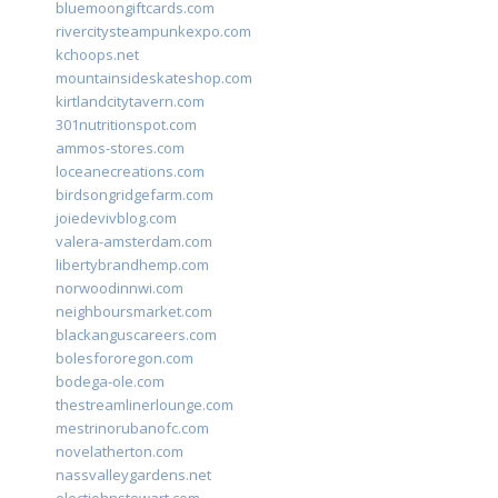
bluemoongiftcards.com
rivercitysteampunkexpo.com
kchoops.net
mountainsideskateshop.com
kirtlandcitytavern.com
301nutritionspot.com
ammos-stores.com
loceanecreations.com
birdsongridgefarm.com
joiedevivblog.com
valera-amsterdam.com
libertybrandhemp.com
norwoodinnwi.com
neighboursmarket.com
blackanguscareers.com
bolesfororegon.com
bodega-ole.com
thestreamlinerlounge.com
mestrinorubanofc.com
novelatherton.com
nassvalleygardens.net