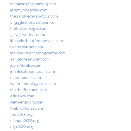
memmingerspainting.com
jeremypbeasley.com
thesandwichdepotcos.com
drgiggleshouseofpain.com
hotflashdesigns.com
garagenadeau.com
lifestylechauffeurservice.com
EverNewNails.com
insideoutdecoratingcentre.com
salvatoresinpoint.com
jovialfloralco.com
johnlscotthometeam.com
u-seehomes.com
watersportslagonissi.com
mischieffashion.com
eduwyre.com
retro-interiors.com
theblvd-boise.com
fpet2023.org
e-smart2022.org
ngrc2022.org