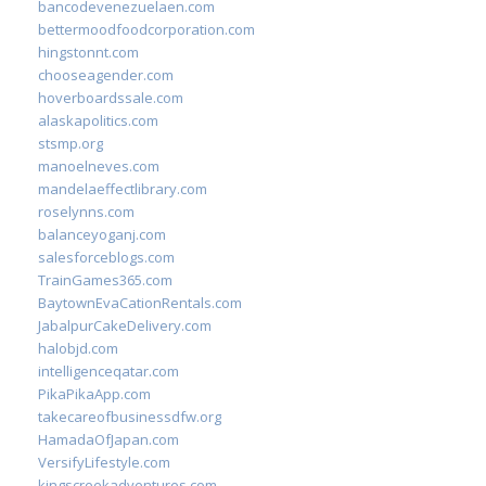
bancodevenezuelaen.com
bettermoodfoodcorporation.com
hingstonnt.com
chooseagender.com
hoverboardssale.com
alaskapolitics.com
stsmp.org
manoelneves.com
mandelaeffectlibrary.com
roselynns.com
balanceyoganj.com
salesforceblogs.com
TrainGames365.com
BaytownEvaCationRentals.com
JabalpurCakeDelivery.com
halobjd.com
intelligenceqatar.com
PikaPikaApp.com
takecareofbusinessdfw.org
HamadaOfJapan.com
VersifyLifestyle.com
kingscreekadventures.com