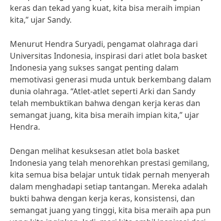
keras dan tekad yang kuat, kita bisa meraih impian
kita,” ujar Sandy.
Menurut Hendra Suryadi, pengamat olahraga dari
Universitas Indonesia, inspirasi dari atlet bola basket
Indonesia yang sukses sangat penting dalam
memotivasi generasi muda untuk berkembang dalam
dunia olahraga. “Atlet-atlet seperti Arki dan Sandy
telah membuktikan bahwa dengan kerja keras dan
semangat juang, kita bisa meraih impian kita,” ujar
Hendra.
Dengan melihat kesuksesan atlet bola basket
Indonesia yang telah menorehkan prestasi gemilang,
kita semua bisa belajar untuk tidak pernah menyerah
dalam menghadapi setiap tantangan. Mereka adalah
bukti bahwa dengan kerja keras, konsistensi, dan
semangat juang yang tinggi, kita bisa meraih apa pun