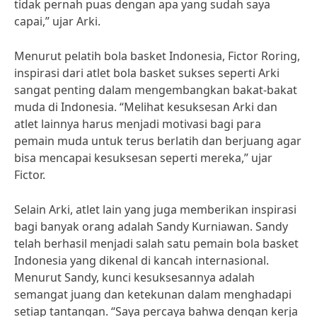
tidak pernah puas dengan apa yang sudah saya
capai,” ujar Arki.
Menurut pelatih bola basket Indonesia, Fictor Roring,
inspirasi dari atlet bola basket sukses seperti Arki
sangat penting dalam mengembangkan bakat-bakat
muda di Indonesia. “Melihat kesuksesan Arki dan
atlet lainnya harus menjadi motivasi bagi para
pemain muda untuk terus berlatih dan berjuang agar
bisa mencapai kesuksesan seperti mereka,” ujar
Fictor.
Selain Arki, atlet lain yang juga memberikan inspirasi
bagi banyak orang adalah Sandy Kurniawan. Sandy
telah berhasil menjadi salah satu pemain bola basket
Indonesia yang dikenal di kancah internasional.
Menurut Sandy, kunci kesuksesannya adalah
semangat juang dan ketekunan dalam menghadapi
setiap tantangan. “Saya percaya bahwa dengan kerja