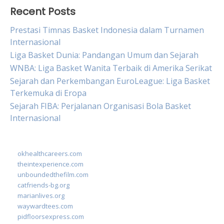
Recent Posts
Prestasi Timnas Basket Indonesia dalam Turnamen
Internasional
Liga Basket Dunia: Pandangan Umum dan Sejarah
WNBA: Liga Basket Wanita Terbaik di Amerika Serikat
Sejarah dan Perkembangan EuroLeague: Liga Basket
Terkemuka di Eropa
Sejarah FIBA: Perjalanan Organisasi Bola Basket
Internasional
okhealthcareers.com
theintexperience.com
unboundedthefilm.com
catfriends-bg.org
marianlives.org
waywardtees.com
pidfloorsexpress.com