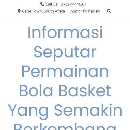
Skip
Call Us: +2782 444 YEAH
to
Cape Town, South Africa
nomor hk hari ini
content
Informasi
Seputar
Permainan
Bola Basket
Yang Semakin
Berkembang