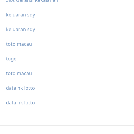
Slot Garansi Kekalahan
keluaran sdy
keluaran sdy
toto macau
togel
toto macau
data hk lotto
data hk lotto