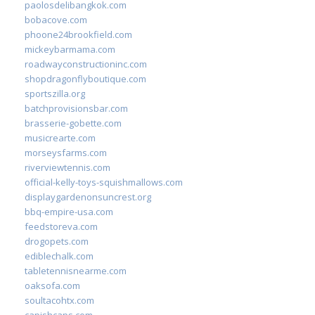
paolosdelibangkok.com
bobacove.com
phoone24brookfield.com
mickeybarmama.com
roadwayconstructioninc.com
shopdragonflyboutique.com
sportszilla.org
batchprovisionsbar.com
brasserie-gobette.com
musicrearte.com
morseysfarms.com
riverviewtennis.com
official-kelly-toys-squishmallows.com
displaygardenonsuncrest.org
bbq-empire-usa.com
feedstoreva.com
drogopets.com
ediblechalk.com
tabletennisnearme.com
oaksofa.com
soultacohtx.com
capishcaps.com