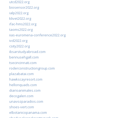
utcd2022.org
biosensor2022.org
ialp2022.org
klivet2022.org
ifac-hms2022.org
taoms2022.org
iias-euromena-conference2022.org
ivd2022.org
csity2022.org
ibsarstudyabroad.com
bennusehgall.com
tsecincinnati.com
roderconstructiongroup.com
plazabatai.com
hawkscayresort.com
hellonquads.com
diarioanimales.com
decogaleri.com
unavozparadios.com
shoes-vert.com
elbotanicopanama.com
shadyoaksrockportrvpark.com