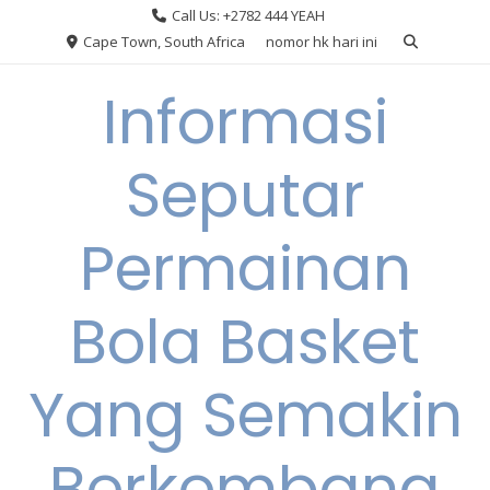
Skip
Call Us: +2782 444 YEAH
to
Cape Town, South Africa
nomor hk hari ini
content
Informasi
Seputar
Permainan
Bola Basket
Yang Semakin
Berkembang