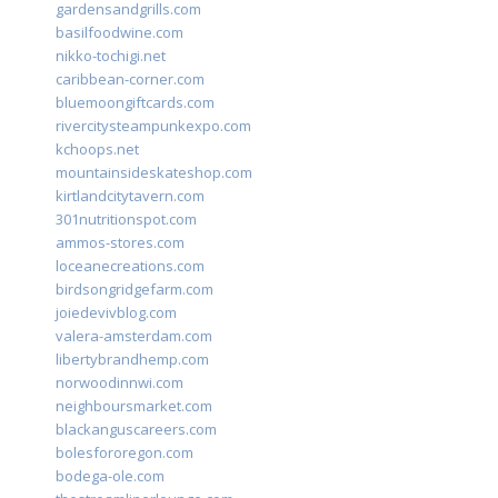
gardensandgrills.com
basilfoodwine.com
nikko-tochigi.net
caribbean-corner.com
bluemoongiftcards.com
rivercitysteampunkexpo.com
kchoops.net
mountainsideskateshop.com
kirtlandcitytavern.com
301nutritionspot.com
ammos-stores.com
loceanecreations.com
birdsongridgefarm.com
joiedevivblog.com
valera-amsterdam.com
libertybrandhemp.com
norwoodinnwi.com
neighboursmarket.com
blackanguscareers.com
bolesfororegon.com
bodega-ole.com