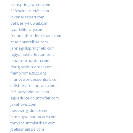
alkaspringswater.com
318mainstreet8h.com
lovenailsspari.com
oakberry-kuwait.com
quartzliterary.com
friendsofbroderickpark.com
studiopiattellina.com
jannagrillspringfield.com
fujiyamacharleston.com
elpatronchardon.com
donglaishun-order.com
fiamc-rome2022.org
mariceworldessentials.com
lafisheriarestaurant.com
915jazzandmore.com
aguadulce-countryfair.com
jakehovis.com
bosswingsduluth.com
birminghamautocare.com
tonyscountrykitchen.com
jbellasnailspa.com