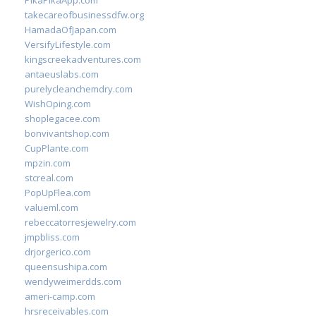
PikaPikaApp.com
takecareofbusinessdfw.org
HamadaOfJapan.com
VersifyLifestyle.com
kingscreekadventures.com
antaeuslabs.com
purelycleanchemdry.com
WishOping.com
shoplegacee.com
bonvivantshop.com
CupPlante.com
mpzin.com
stcreal.com
PopUpFlea.com
valueml.com
rebeccatorresjewelry.com
jmpbliss.com
drjorgerico.com
queensushipa.com
wendyweimerdds.com
ameri-camp.com
hrsreceivables.com