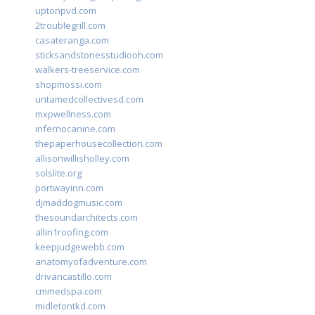
uptonpvd.com
2troublegrill.com
casateranga.com
sticksandstonesstudiooh.com
walkers-treeservice.com
shopmossi.com
untamedcollectivesd.com
mxpwellness.com
infernocanine.com
thepaperhousecollection.com
allisonwillisholley.com
solslite.org
portwayinn.com
djmaddogmusic.com
thesoundarchitects.com
allin1roofing.com
keepjudgewebb.com
anatomyofadventure.com
drivancastillo.com
cmmedspa.com
midletontkd.com