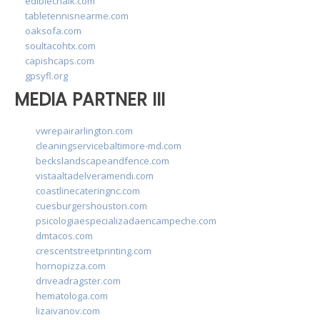
ediblechalk.com
tabletennisnearme.com
oaksofa.com
soultacohtx.com
capishcaps.com
gpsyfl.org
MEDIA PARTNER III
vwrepairarlington.com
cleaningservicebaltimore-md.com
beckslandscapeandfence.com
vistaaltadelveramendi.com
coastlinecateringnc.com
cuesburgershouston.com
psicologiaespecializadaencampeche.com
dmtacos.com
crescentstreetprinting.com
hornopizza.com
driveadragster.com
hematologa.com
lizaivanov.com