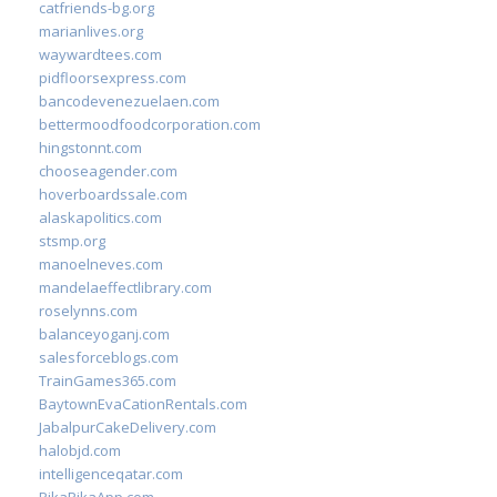
catfriends-bg.org
marianlives.org
waywardtees.com
pidfloorsexpress.com
bancodevenezuelaen.com
bettermoodfoodcorporation.com
hingstonnt.com
chooseagender.com
hoverboardssale.com
alaskapolitics.com
stsmp.org
manoelneves.com
mandelaeffectlibrary.com
roselynns.com
balanceyoganj.com
salesforceblogs.com
TrainGames365.com
BaytownEvaCationRentals.com
JabalpurCakeDelivery.com
halobjd.com
intelligenceqatar.com