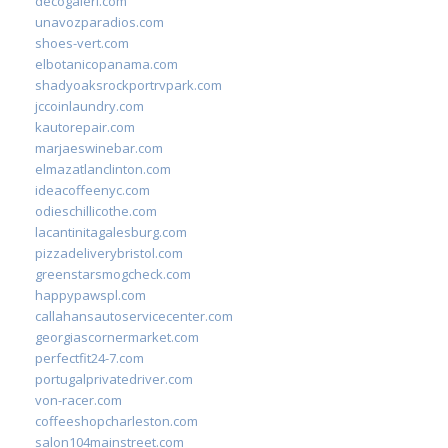
decogaleri.com
unavozparadios.com
shoes-vert.com
elbotanicopanama.com
shadyoaksrockportrvpark.com
jccoinlaundry.com
kautorepair.com
marjaeswinebar.com
elmazatlanclinton.com
ideacoffeenyc.com
odieschillicothe.com
lacantinitagalesburg.com
pizzadeliverybristol.com
greenstarsmogcheck.com
happypawspl.com
callahansautoservicecenter.com
georgiascornermarket.com
perfectfit24-7.com
portugalprivatedriver.com
von-racer.com
coffeeshopcharleston.com
salon104mainstreet.com