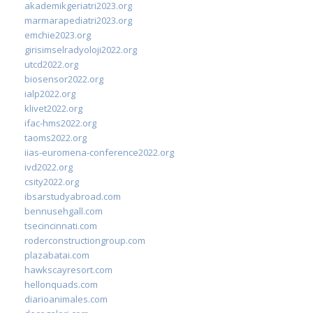
akademikgeriatri2023.org
marmarapediatri2023.org
emchie2023.org
girisimselradyoloji2022.org
utcd2022.org
biosensor2022.org
ialp2022.org
klivet2022.org
ifac-hms2022.org
taoms2022.org
iias-euromena-conference2022.org
ivd2022.org
csity2022.org
ibsarstudyabroad.com
bennusehgall.com
tsecincinnati.com
roderconstructiongroup.com
plazabatai.com
hawkscayresort.com
hellonquads.com
diarioanimales.com