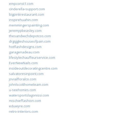
empconst1.com
cinderella-support.com
bigpinkrestaurant.com
inspirehuahin.com
memmingerspainting.com
jeremypbeasley.com
thesandwichdepotcos.com
drgiggleshouseofpain.com
hotflashdesigns.com
garagenadeau.com
lifestylechauffeurservice.com
EverNewNails.com
insideoutdecoratingcentre.com
salvatoresinpoint.com
jovialfloralco.com
johnlscotthometeam.com
u-seehomes.com
watersportslagonissi.com
mischieffashion.com
eduwyre.com
retro-interiors.com