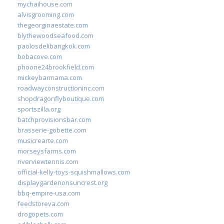
mychaihouse.com
alvisgrooming.com
thegeorginaestate.com
blythewoodseafood.com
paolosdelibangkok.com
bobacove.com
phoone24brookfield.com
mickeybarmama.com
roadwayconstructioninc.com
shopdragonflyboutique.com
sportszilla.org
batchprovisionsbar.com
brasserie-gobette.com
musicrearte.com
morseysfarms.com
riverviewtennis.com
official-kelly-toys-squishmallows.com
displaygardenonsuncrest.org
bbq-empire-usa.com
feedstoreva.com
drogopets.com