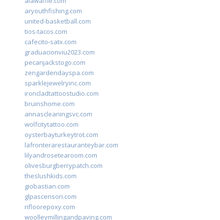
alawaffle.com
aryouthfishing.com
united-basketball.com
tios-tacos.com
cafecito-satx.com
graduacionviu2023.com
pecanjackstogo.com
zengardendayspa.com
sparklejewelryinc.com
ironcladtattoostudio.com
bruinshome.com
annascleaningsvc.com
wolfcitytattoo.com
oysterbayturkeytrot.com
lafronterarestauranteybar.com
lilyandrosetearoom.com
olivesburgberrypatch.com
theslushkids.com
giobastian.com
glpascensori.com
rifloorepoxy.com
woolleymillingandpaving.com