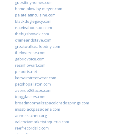
guesttinyhomes.com
home-plow-by-meyer.com
palatelatincuisine.com
blackdoglegacy.com
eatvivahouston.com
thebigshowok.com
chimeandstave.com
greatwallseafoodny.com
theloverose.com
gabriovoice.com
resinflowart.com
p-sports.net
korsairstreetwear.com
petshopallston.com
avenue26tacos.com
topgglasses.com
broadmoornailsspacoloradosprings.com
missblackpasadena.com
anneskitchen.org
valenciamarketytaqueria.com
reefrecordsllc.com