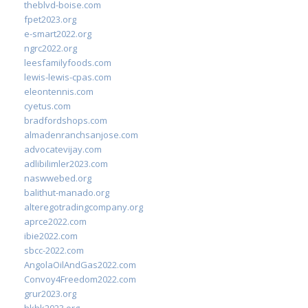
theblvd-boise.com
fpet2023.org
e-smart2022.org
ngrc2022.org
leesfamilyfoods.com
lewis-lewis-cpas.com
eleontennis.com
cyetus.com
bradfordshops.com
almadenranchsanjose.com
advocatevijay.com
adlibilimler2023.com
naswwebed.org
balithut-manado.org
alteregotradingcompany.org
aprce2022.com
ibie2022.com
sbcc-2022.com
AngolaOilAndGas2022.com
Convoy4Freedom2022.com
grur2023.org