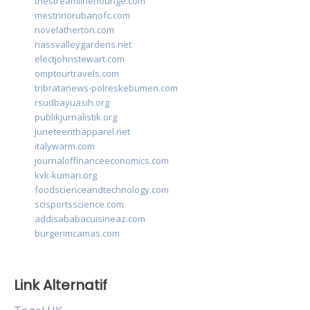
thestreamlinerlounge.com
mestrinorubanofc.com
novelatherton.com
nassvalleygardens.net
electjohnstewart.com
omptourtravels.com
tribratanews-polreskebumen.com
rsudbayuasih.org
publikjurnalistik.org
juneteenthapparel.net
italywarm.com
journaloffinanceeconomics.com
kvk-kumari.org
foodscienceandtechnology.com
scisportsscience.com
addisababacuisineaz.com
burgerimcamas.com
Link Alternatif