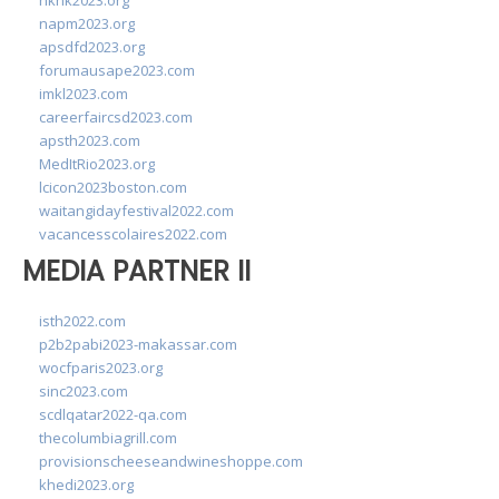
hkhk2023.org
napm2023.org
apsdfd2023.org
forumausape2023.com
imkl2023.com
careerfaircsd2023.com
apsth2023.com
MedItRio2023.org
lcicon2023boston.com
waitangidayfestival2022.com
vacancesscolaires2022.com
MEDIA PARTNER II
isth2022.com
p2b2pabi2023-makassar.com
wocfparis2023.org
sinc2023.com
scdlqatar2022-qa.com
thecolumbiagrill.com
provisionscheeseandwineshoppe.com
khedi2023.org