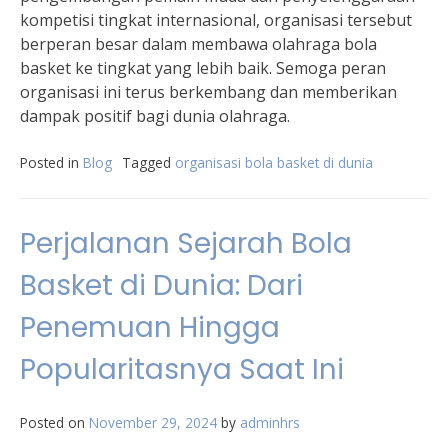
kompetisi tingkat internasional, organisasi tersebut
berperan besar dalam membawa olahraga bola
basket ke tingkat yang lebih baik. Semoga peran
organisasi ini terus berkembang dan memberikan
dampak positif bagi dunia olahraga.
Posted in
Blog
Tagged
organisasi bola basket di dunia
Perjalanan Sejarah Bola
Basket di Dunia: Dari
Penemuan Hingga
Popularitasnya Saat Ini
Posted on
November 29, 2024
by
adminhrs