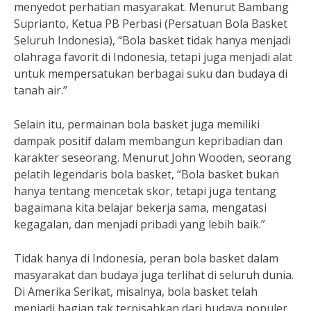
menyedot perhatian masyarakat. Menurut Bambang
Suprianto, Ketua PB Perbasi (Persatuan Bola Basket
Seluruh Indonesia), “Bola basket tidak hanya menjadi
olahraga favorit di Indonesia, tetapi juga menjadi alat
untuk mempersatukan berbagai suku dan budaya di
tanah air.”
Selain itu, permainan bola basket juga memiliki
dampak positif dalam membangun kepribadian dan
karakter seseorang. Menurut John Wooden, seorang
pelatih legendaris bola basket, “Bola basket bukan
hanya tentang mencetak skor, tetapi juga tentang
bagaimana kita belajar bekerja sama, mengatasi
kegagalan, dan menjadi pribadi yang lebih baik.”
Tidak hanya di Indonesia, peran bola basket dalam
masyarakat dan budaya juga terlihat di seluruh dunia.
Di Amerika Serikat, misalnya, bola basket telah
menjadi bagian tak terpisahkan dari budaya populer.