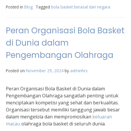
Posted in
Blog
Tagged
bola basket berasal dari negara
Peran Organisasi Bola Basket
di Dunia dalam
Pengembangan Olahraga
Posted on
November 29, 2024
by
adminhrs
Peran Organisasi Bola Basket di Dunia dalam
Pengembangan Olahraga sangatlah penting untuk
menciptakan kompetisi yang sehat dan berkualitas.
Organisasi tersebut memiliki tanggung jawab besar
dalam mengelola dan mempromosikan
keluaran
macau
olahraga bola basket di seluruh dunia.