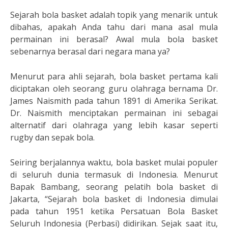
Sejarah bola basket adalah topik yang menarik untuk
dibahas, apakah Anda tahu dari mana asal mula
permainan ini berasal? Awal mula bola basket
sebenarnya berasal dari negara mana ya?
Menurut para ahli sejarah, bola basket pertama kali
diciptakan oleh seorang guru olahraga bernama Dr.
James Naismith pada tahun 1891 di Amerika Serikat.
Dr. Naismith menciptakan permainan ini sebagai
alternatif dari olahraga yang lebih kasar seperti
rugby dan sepak bola.
Seiring berjalannya waktu, bola basket mulai populer
di seluruh dunia termasuk di Indonesia. Menurut
Bapak Bambang, seorang pelatih bola basket di
Jakarta, “Sejarah bola basket di Indonesia dimulai
pada tahun 1951 ketika Persatuan Bola Basket
Seluruh Indonesia (Perbasi) didirikan. Sejak saat itu,