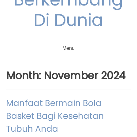
Di Dunia
Menu
Month:
November 2024
Manfaat Bermain Bola
Basket Bagi Kesehatan
Tubuh Anda