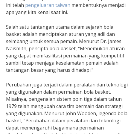
ini telah
pengeluaran taiwan
membentuknya menjadi
apa yang kita kenal saat ini.
Salah satu tantangan utama dalam sejarah bola
basket adalah menciptakan aturan yang adil dan
seimbang untuk semua pemain. Menurut Dr. James
Naismith, pencipta bola basket, “Menemukan aturan
yang dapat memfasilitasi permainan yang kompetitif
sambil tetap menjaga keselamatan pemain adalah
tantangan besar yang harus dihadapi.”
Perubahan juga terjadi dalam peralatan dan teknologi
yang digunakan dalam permainan bola basket.
Misalnya, pengenalan sistem poin tiga dalam tahun
1979 telah mengubah cara tim bermain dan strategi
yang digunakan. Menurut John Wooden, legenda bola
basket, “Perubahan dalam peralatan dan teknologi
dapat memengaruhi bagaimana permainan