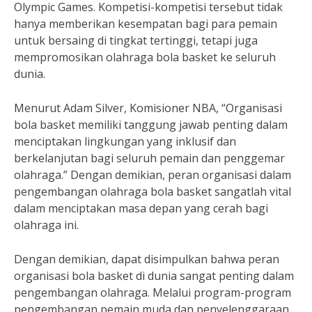
Olympic Games. Kompetisi-kompetisi tersebut tidak
hanya memberikan kesempatan bagi para pemain
untuk bersaing di tingkat tertinggi, tetapi juga
mempromosikan olahraga bola basket ke seluruh
dunia.
Menurut Adam Silver, Komisioner NBA, “Organisasi
bola basket memiliki tanggung jawab penting dalam
menciptakan lingkungan yang inklusif dan
berkelanjutan bagi seluruh pemain dan penggemar
olahraga.” Dengan demikian, peran organisasi dalam
pengembangan olahraga bola basket sangatlah vital
dalam menciptakan masa depan yang cerah bagi
olahraga ini.
Dengan demikian, dapat disimpulkan bahwa peran
organisasi bola basket di dunia sangat penting dalam
pengembangan olahraga. Melalui program-program
pengembangan pemain muda dan penyelenggaraan