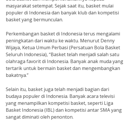
masyarakat setempat. Sejak saat itu, basket mulai
populer di Indonesia dan banyak klub dan kompetisi
basket yang bermunculan.
Perkembangan basket di Indonesia terus mengalami
peningkatan dari waktu ke waktu. Menurut Denny
Wijaya, Ketua Umum Perbasi (Persatuan Bola Basket
Seluruh Indonesia), “Basket telah menjadi salah satu
olahraga favorit di Indonesia. Banyak anak muda yang
tertarik untuk bermain basket dan mengembangkan
bakatnya.”
Selain itu, basket juga telah menjadi bagian dari
budaya populer di Indonesia. Banyak acara televisi
yang menampilkan kompetisi basket, seperti Liga
Basket Indonesia (IBL) dan kompetisi antar SMA yang
sangat diminati oleh penonton.