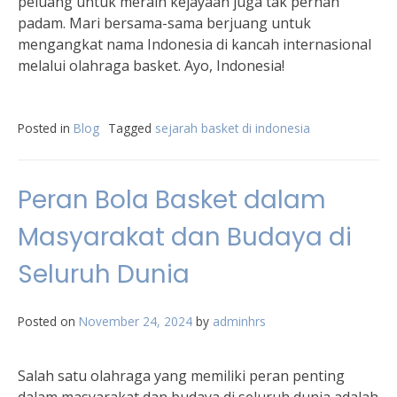
peluang untuk meraih kejayaan juga tak pernah
padam. Mari bersama-sama berjuang untuk
mengangkat nama Indonesia di kancah internasional
melalui olahraga basket. Ayo, Indonesia!
Posted in
Blog
Tagged
sejarah basket di indonesia
Peran Bola Basket dalam
Masyarakat dan Budaya di
Seluruh Dunia
Posted on
November 24, 2024
by
adminhrs
Salah satu olahraga yang memiliki peran penting