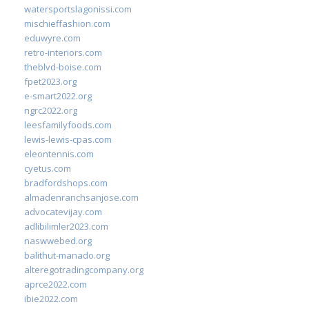
watersportslagonissi.com
mischieffashion.com
eduwyre.com
retro-interiors.com
theblvd-boise.com
fpet2023.org
e-smart2022.org
ngrc2022.org
leesfamilyfoods.com
lewis-lewis-cpas.com
eleontennis.com
cyetus.com
bradfordshops.com
almadenranchsanjose.com
advocatevijay.com
adlibilimler2023.com
naswwebed.org
balithut-manado.org
alteregotradingcompany.org
aprce2022.com
ibie2022.com