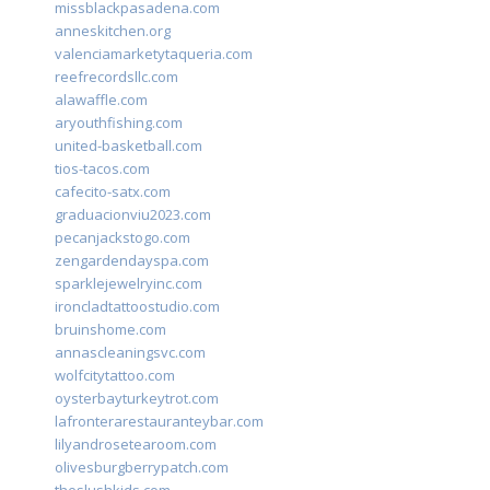
missblackpasadena.com
anneskitchen.org
valenciamarketytaqueria.com
reefrecordsllc.com
alawaffle.com
aryouthfishing.com
united-basketball.com
tios-tacos.com
cafecito-satx.com
graduacionviu2023.com
pecanjackstogo.com
zengardendayspa.com
sparklejewelryinc.com
ironcladtattoostudio.com
bruinshome.com
annascleaningsvc.com
wolfcitytattoo.com
oysterbayturkeytrot.com
lafronterarestauranteybar.com
lilyandrosetearoom.com
olivesburgberrypatch.com