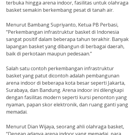
terbuka hingga arena indoor, fasilitas untuk olahraga
basket semakin berkembang pesat di tanah air.
Menurut Bambang Supriyanto, Ketua PB Perbasi,
“Perkembangan infrastruktur basket di Indonesia
sangat positif dalam beberapa tahun terakhir. Banyak
lapangan basket yang dibangun di berbagai daerah,
baik di perkotaan maupun pedesaan.”
Salah satu contoh perkembangan infrastruktur
basket yang patut dicontoh adalah pembangunan
arena indoor di beberapa kota besar seperti Jakarta,
Surabaya, dan Bandung. Arena indoor ini dilengkapi
dengan fasilitas modern seperti kursi penonton yang
nyaman, papan skor elektronik, dan ruang ganti yang
memadai.
Menurut Dian Wijaya, seorang ahli olahraga basket,
“Dengan adanya arena indoor yang memadai, para