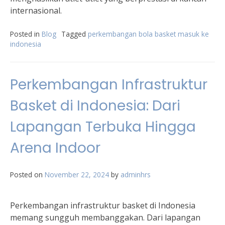
internasional.
Posted in
Blog
Tagged
perkembangan bola basket masuk ke
indonesia
Perkembangan Infrastruktur
Basket di Indonesia: Dari
Lapangan Terbuka Hingga
Arena Indoor
Posted on
November 22, 2024
by
adminhrs
Perkembangan infrastruktur basket di Indonesia
memang sungguh membanggakan. Dari lapangan