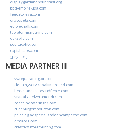
displaygardenonsuncrest.org
bbq-empire-usa.com
feedstoreva.com
drogopets.com
ediblechalk.com
tabletennisnearme.com
oaksofa.com
soultacohtx.com
capishcaps.com
gpsyfl.org
MEDIA PARTNER III
vwrepairarlington.com
cleaningservicebaltimore-md.com
beckslandscapeandfence.com
vistaaltadelveramendi.com
coastlinecateringnc.com
cuesburgershouston.com
psicologiaespecializadaencampeche.com
dmtacos.com
crescentstreetprinting.com