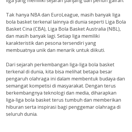
liga yang memiliki sejarah panjang dan penuh gairah.”
Tak hanya NBA dan EuroLeague, masih banyak liga
bola basket terkenal lainnya di dunia seperti Liga Bola
Basket Cina (CBA), Liga Bola Basket Australia (NBL),
dan masih banyak lagi. Setiap liga memiliki
karakteristik dan pesona tersendiri yang
membuatnya unik dan menarik untuk diikuti.
Dari sejarah perkembangan liga-liga bola basket
terkenal di dunia, kita bisa melihat betapa besar
pengaruh olahraga ini dalam membentuk budaya dan
semangat kompetisi di masyarakat. Dengan terus
berkembangnya teknologi dan media, diharapkan
liga-liga bola basket terus tumbuh dan memberikan
hiburan serta inspirasi bagi penggemar olahraga di
seluruh dunia.