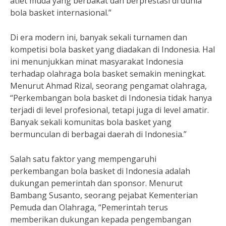
atlet muda yang berbakat dan berprestasi di dunia
bola basket internasional.”
Di era modern ini, banyak sekali turnamen dan
kompetisi bola basket yang diadakan di Indonesia. Hal
ini menunjukkan minat masyarakat Indonesia
terhadap olahraga bola basket semakin meningkat.
Menurut Ahmad Rizal, seorang pengamat olahraga,
“Perkembangan bola basket di Indonesia tidak hanya
terjadi di level profesional, tetapi juga di level amatir.
Banyak sekali komunitas bola basket yang
bermunculan di berbagai daerah di Indonesia.”
Salah satu faktor yang mempengaruhi
perkembangan bola basket di Indonesia adalah
dukungan pemerintah dan sponsor. Menurut
Bambang Susanto, seorang pejabat Kementerian
Pemuda dan Olahraga, “Pemerintah terus
memberikan dukungan kepada pengembangan