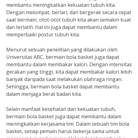
membantu meningkatkan kekuatan tubuh kita.
Dengan melompat, berlari, dan bergerak secara cepat
saat bermain, otot-otot tubuh kita akan semakin kuat
dan terlatih. Hal ini juga dapat membantu dalam
memperbaiki postur tubuh kita.
Menurut sebuah penelitian yang dilakukan oleh
Universitas ABC, bermain bola basket juga dapat
membantu dalam membakar kalori. Dengan intensitas
gerakan yang tinggi, kita dapat membakar kalori lebih
banyak daripada saat melakukan olahraga ringan.
Sehingga, bermain bola basket dapat membantu
dalam menjaga berat badan kita.
Selain manfaat kesehatan dan kekuatan tubuh,
bermain bola basket juga dapat membantu dalam
meningkatkan kerjasama tim. Dalam sebuah tim bola
basket, setiap pemain harus bekerja sama untuk