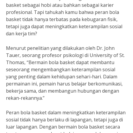
basket sebagai hobi atau bahkan sebagai karier
profesional. Tapi tahukah kamu bahwa peran bola
basket tidak hanya terbatas pada kebugaran fisik,
tetapi juga dapat meningkatkan keterampilan sosial
dan kerja tim?
Menurut penelitian yang dilakukan oleh Dr. John
Tauer, seorang profesor psikologi di University of St.
Thomas, “Bermain bola basket dapat membantu
seseorang mengembangkan keterampilan sosial
yang penting dalam kehidupan sehari-hari. Dalam
permainan ini, pemain harus belajar berkomunikasi,
bekerja sama, dan membangun hubungan dengan
rekan-rekannya.”
Peran bola basket dalam meningkatkan keterampilan
sosial tidak hanya berlaku di lapangan, tetapi juga di
luar lapangan. Dengan bermain bola basket secara