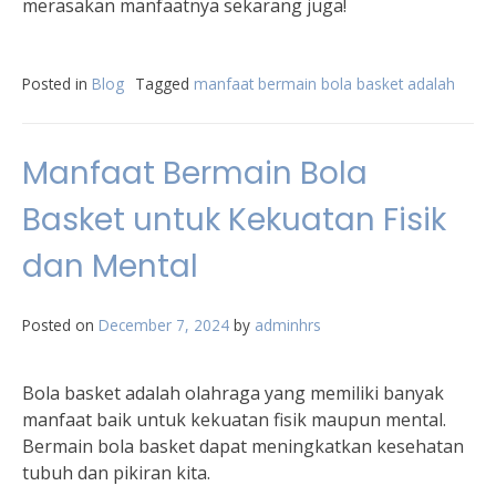
merasakan manfaatnya sekarang juga!
Posted in
Blog
Tagged
manfaat bermain bola basket adalah
Manfaat Bermain Bola
Basket untuk Kekuatan Fisik
dan Mental
Posted on
December 7, 2024
by
adminhrs
Bola basket adalah olahraga yang memiliki banyak
manfaat baik untuk kekuatan fisik maupun mental.
Bermain bola basket dapat meningkatkan kesehatan
tubuh dan pikiran kita.