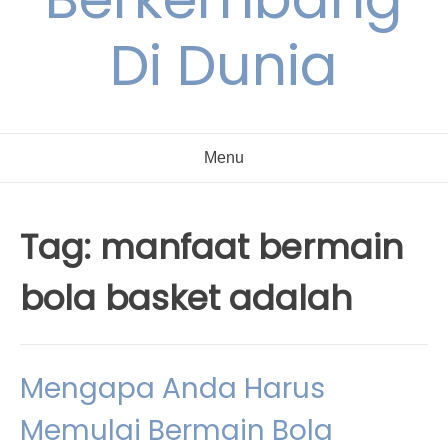
Di Dunia
Menu
Tag:
manfaat bermain
bola basket adalah
Mengapa Anda Harus
Memulai Bermain Bola