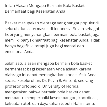
Inilah Alasan Mengapa Bermain Bola Basket
Bermanfaat bagi Kesehatan Anda
Basket merupakan olahraga yang sangat populer di
seluruh dunia, termasuk di Indonesia. Selain sebagai
hobi yang menyenangkan, bermain bola basket juga
memiliki banyak manfaat bagi kesehatan Anda. Tidak
hanya bagi fisik, tetapi juga bagi mental dan
emosional Anda.
Salah satu alasan mengapa bermain bola basket
bermanfaat bagi kesehatan Anda adalah karena
olahraga ini dapat meningkatkan kondisi fisik Anda
secara keseluruhan. Dr. Kevin R. Vincent, seorang
profesor ortopedi di University of Florida,
mengatakan bahwa bermain bola basket dapat
membantu memperbaiki keseimbangan, koordinasi,
kekuatan otot, dan daya tahan tubuh. Hal ini tentu