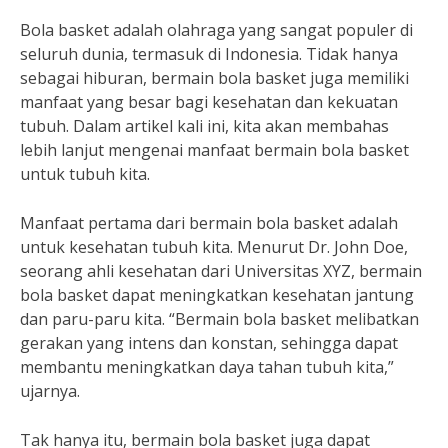
Bola basket adalah olahraga yang sangat populer di
seluruh dunia, termasuk di Indonesia. Tidak hanya
sebagai hiburan, bermain bola basket juga memiliki
manfaat yang besar bagi kesehatan dan kekuatan
tubuh. Dalam artikel kali ini, kita akan membahas
lebih lanjut mengenai manfaat bermain bola basket
untuk tubuh kita.
Manfaat pertama dari bermain bola basket adalah
untuk kesehatan tubuh kita. Menurut Dr. John Doe,
seorang ahli kesehatan dari Universitas XYZ, bermain
bola basket dapat meningkatkan kesehatan jantung
dan paru-paru kita. “Bermain bola basket melibatkan
gerakan yang intens dan konstan, sehingga dapat
membantu meningkatkan daya tahan tubuh kita,”
ujarnya.
Tak hanya itu, bermain bola basket juga dapat