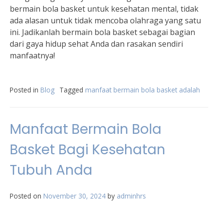
bermain bola basket untuk kesehatan mental, tidak
ada alasan untuk tidak mencoba olahraga yang satu
ini. Jadikanlah bermain bola basket sebagai bagian
dari gaya hidup sehat Anda dan rasakan sendiri
manfaatnya!
Posted in
Blog
Tagged
manfaat bermain bola basket adalah
Manfaat Bermain Bola
Basket Bagi Kesehatan
Tubuh Anda
Posted on
November 30, 2024
by
adminhrs