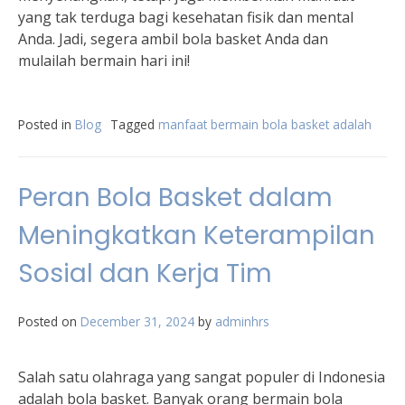
yang tak terduga bagi kesehatan fisik dan mental
Anda. Jadi, segera ambil bola basket Anda dan
mulailah bermain hari ini!
Posted in
Blog
Tagged
manfaat bermain bola basket adalah
Peran Bola Basket dalam
Meningkatkan Keterampilan
Sosial dan Kerja Tim
Posted on
December 31, 2024
by
adminhrs
Salah satu olahraga yang sangat populer di Indonesia
adalah bola basket. Banyak orang bermain bola