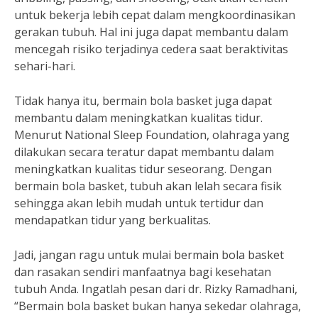
untuk bekerja lebih cepat dalam mengkoordinasikan
gerakan tubuh. Hal ini juga dapat membantu dalam
mencegah risiko terjadinya cedera saat beraktivitas
sehari-hari.
Tidak hanya itu, bermain bola basket juga dapat
membantu dalam meningkatkan kualitas tidur.
Menurut National Sleep Foundation, olahraga yang
dilakukan secara teratur dapat membantu dalam
meningkatkan kualitas tidur seseorang. Dengan
bermain bola basket, tubuh akan lelah secara fisik
sehingga akan lebih mudah untuk tertidur dan
mendapatkan tidur yang berkualitas.
Jadi, jangan ragu untuk mulai bermain bola basket
dan rasakan sendiri manfaatnya bagi kesehatan
tubuh Anda. Ingatlah pesan dari dr. Rizky Ramadhani,
“Bermain bola basket bukan hanya sekedar olahraga,