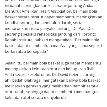
ini dapat meningkatkan kesehatan jantung Anda.
Menurut American Heart Association, bermain bola
basket secara teratur dapat membantu meningkatkan
kondisi jantung dan pembuluh darah, serta
menurunkan risiko penyakit jantung. Dr. Paul Oh,
seorang spesialis rehabilitasi jantung dari Toronto
Rehab Institute, bahkan mengatakan, “Bermain bola
basket dapat memberikan manfaat yang sama seperti
berlari atau bersepeda.”
Selain itu, bermain bola basket juga dapat membantu
meningkatkan kekuatan otot dan kebugaran fisik
Anda secara keseluruhan. Dr. David Geier, seorang
ahli bedah olahraga, mengatakan bahwa bola basket
melibatkan gerakan yang melibatkan hampir semua
otot tubuh, sehingga dapat membantu membangun
kekuatan otot secara menyeluruh.