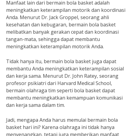
Manfaat lain dari bermain bola basket adalah
meningkatkan keterampilan motorik dan koordinasi
Anda. Menurut Dr. Jack Groppel, seorang ahli
kesehatan dan kebugaran, bermain bola basket
melibatkan banyak gerakan cepat dan koordinasi
tangan-mata, sehingga dapat membantu
meningkatkan keterampilan motorik Anda.
Tidak hanya itu, bermain bola basket juga dapat
membantu Anda meningkatkan keterampilan sosial
dan kerja sama. Menurut Dr. John Ratey, seorang
profesor psikiatri dari Harvard Medical School,
bermain olahraga tim seperti bola basket dapat
membantu meningkatkan kemampuan komunikasi
dan kerja sama dalam tim.
Jadi, mengapa Anda harus memulai bermain bola
basket hari ini? Karena olahraga ini tidak hanya
menyenangkan, tetapi juga memberikan manfaat