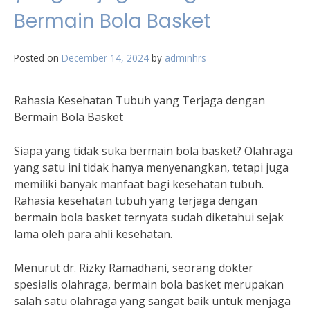
Bermain Bola Basket
Posted on
December 14, 2024
by
adminhrs
Rahasia Kesehatan Tubuh yang Terjaga dengan
Bermain Bola Basket
Siapa yang tidak suka bermain bola basket? Olahraga
yang satu ini tidak hanya menyenangkan, tetapi juga
memiliki banyak manfaat bagi kesehatan tubuh.
Rahasia kesehatan tubuh yang terjaga dengan
bermain bola basket ternyata sudah diketahui sejak
lama oleh para ahli kesehatan.
Menurut dr. Rizky Ramadhani, seorang dokter
spesialis olahraga, bermain bola basket merupakan
salah satu olahraga yang sangat baik untuk menjaga