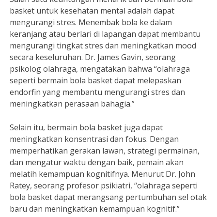
basket untuk kesehatan mental adalah dapat
mengurangi stres. Menembak bola ke dalam
keranjang atau berlari di lapangan dapat membantu
mengurangi tingkat stres dan meningkatkan mood
secara keseluruhan. Dr. James Gavin, seorang
psikolog olahraga, mengatakan bahwa “olahraga
seperti bermain bola basket dapat melepaskan
endorfin yang membantu mengurangi stres dan
meningkatkan perasaan bahagia.”
Selain itu, bermain bola basket juga dapat
meningkatkan konsentrasi dan fokus. Dengan
memperhatikan gerakan lawan, strategi permainan,
dan mengatur waktu dengan baik, pemain akan
melatih kemampuan kognitifnya. Menurut Dr. John
Ratey, seorang profesor psikiatri, “olahraga seperti
bola basket dapat merangsang pertumbuhan sel otak
baru dan meningkatkan kemampuan kognitif.”