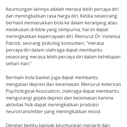
Keuntungan lainnya adalah merasa lebih percaya diri
dan meningkatkan rasa harga diri. Ketika seseorang
berhasil memasukkan bola ke dalam keranjang atau
melakukan dribble yang sempurna, hal ini dapat
meningkatkan kepercayaan diri. Menurut Dr. Vanessa
Patrick, seorang psikolog konsumen, “merasa
percaya diri dalam olahraga dapat membantu
seseorang merasa lebih percaya diri dalam kehidupan
sehari-hari.”
Bermain bola basket juga dapat membantu
mengatasi depresi dan kecemasan. Menurut American
Psychological Association, olahraga dapat membantu
mengurangi gejala depresi dan kecemasan karena
aktivitas fisik dapat meningkatkan produksi
neurotransmitter yang meningkatkan mood.
Dengan begitu banyak keuntungan menarik dari