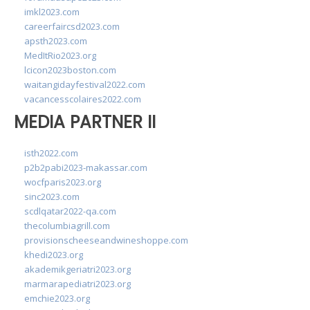
imkl2023.com
careerfaircsd2023.com
apsth2023.com
MedItRio2023.org
lcicon2023boston.com
waitangidayfestival2022.com
vacancesscolaires2022.com
MEDIA PARTNER II
isth2022.com
p2b2pabi2023-makassar.com
wocfparis2023.org
sinc2023.com
scdlqatar2022-qa.com
thecolumbiagrill.com
provisionscheeseandwineshoppe.com
khedi2023.org
akademikgeriatri2023.org
marmarapediatri2023.org
emchie2023.org