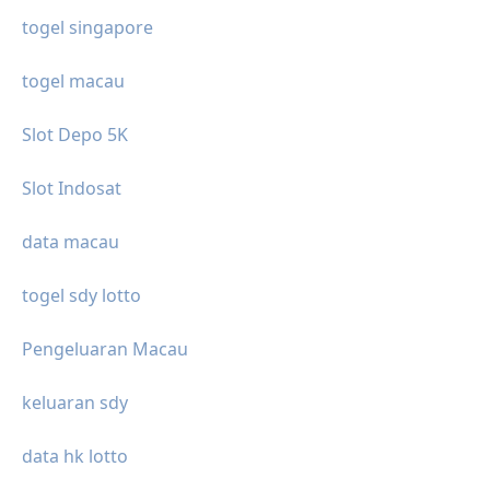
togel singapore
togel macau
Slot Depo 5K
Slot Indosat
data macau
togel sdy lotto
Pengeluaran Macau
keluaran sdy
data hk lotto