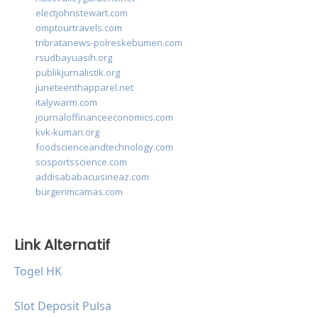
electjohnstewart.com
omptourtravels.com
tribratanews-polreskebumen.com
rsudbayuasih.org
publikjurnalistik.org
juneteenthapparel.net
italywarm.com
journaloffinanceeconomics.com
kvk-kumari.org
foodscienceandtechnology.com
scisportsscience.com
addisababacuisineaz.com
burgerimcamas.com
Link Alternatif
Togel HK
Slot Deposit Pulsa