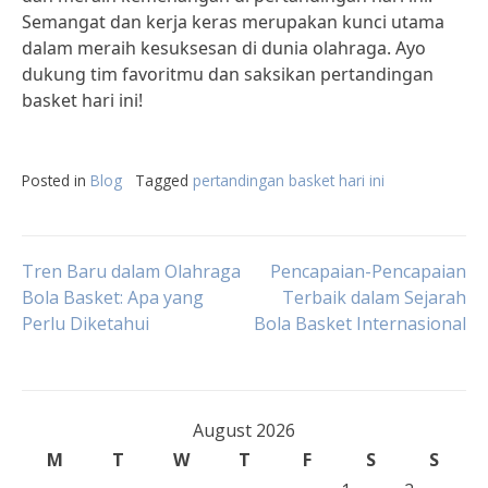
Semangat dan kerja keras merupakan kunci utama
dalam meraih kesuksesan di dunia olahraga. Ayo
dukung tim favoritmu dan saksikan pertandingan
basket hari ini!
Posted in
Blog
Tagged
pertandingan basket hari ini
Post
Tren Baru dalam Olahraga
Pencapaian-Pencapaian
Bola Basket: Apa yang
Terbaik dalam Sejarah
Perlu Diketahui
Bola Basket Internasional
navigation
August 2026
M
T
W
T
F
S
S