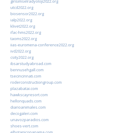
girisimselradyoloji2022.org
utcd2022.org
biosensor2022.org
ialp2022.org
klivet2022.org
ifac-hms2022.org
taoms2022.org
iias-euromena-conference2022.org
ivd2022.org
csity2022.org
ibsarstudyabroad.com
bennusehgall.com
tsecincinnati.com
roderconstructiongroup.com
plazabatai.com
hawkscayresort.com
hellonquads.com
diarioanimales.com
decogaleri.com
unavozparadios.com
shoes-vert.com
elbotanicopanama.com