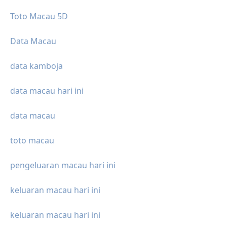
Toto Macau 5D
Data Macau
data kamboja
data macau hari ini
data macau
toto macau
pengeluaran macau hari ini
keluaran macau hari ini
keluaran macau hari ini