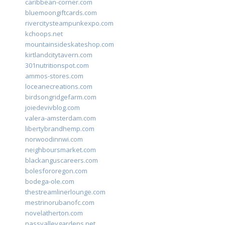
caribbean-corner.com
bluemoongiftcards.com
rivercitysteampunkexpo.com
kchoops.net
mountainsideskateshop.com
kirtlandcitytavern.com
301nutritionspot.com
ammos-stores.com
loceanecreations.com
birdsongridgefarm.com
joiedevivblog.com
valera-amsterdam.com
libertybrandhemp.com
norwoodinnwi.com
neighboursmarket.com
blackanguscareers.com
bolesfororegon.com
bodega-ole.com
thestreamlinerlounge.com
mestrinorubanofc.com
novelatherton.com
nassvalleygardens.net