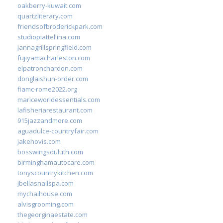
oakberry-kuwait.com
quartzliterary.com
friendsofbroderickpark.com
studiopiattellina.com
jannagrillspringfield.com
fujiyamacharleston.com
elpatronchardon.com
donglaishun-order.com
fiamc-rome2022.org
mariceworldessentials.com
lafisheriarestaurant.com
915jazzandmore.com
aguadulce-countryfair.com
jakehovis.com
bosswingsduluth.com
birminghamautocare.com
tonyscountrykitchen.com
jbellasnailspa.com
mychaihouse.com
alvisgrooming.com
thegeorginaestate.com