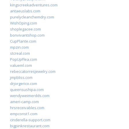
kingscreekadventures.com
antaeuslabs.com
purelycleanchemdry.com
WishOping.com
shoplegacee.com
bonvivantshop.com
CupPlante.com
mpzin.com
stcreal.com
PopUpFlea.com
valueml.com
rebeccatorresjewelry.com
jmpbliss.com
drjorgerico.com
queensushipa.com
wendyweimerdds.com
ameri-camp.com
hrsreceivables.com
empconst1.com
cinderella-support.com
bigpinkrestaurant.com