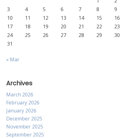
1
2
3
4
5
6
7
8
9
10
11
12
13
14
15
16
17
18
19
20
21
22
23
24
25
26
27
28
29
30
31
« Mar
Archives
March 2026
February 2026
January 2026
December 2025
November 2025
September 2025