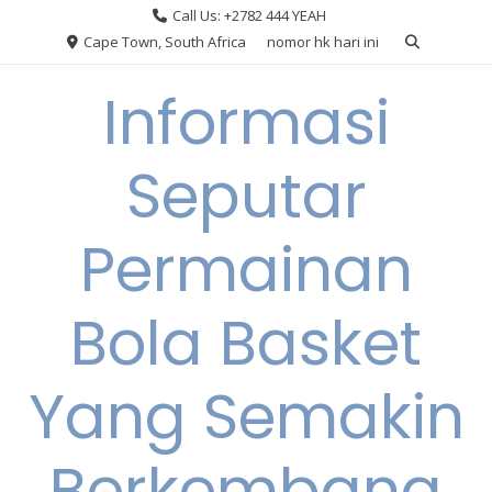
Skip
Call Us: +2782 444 YEAH
to
Cape Town, South Africa
nomor hk hari ini
content
Informasi
Seputar
Permainan
Bola Basket
Yang Semakin
Berkembang