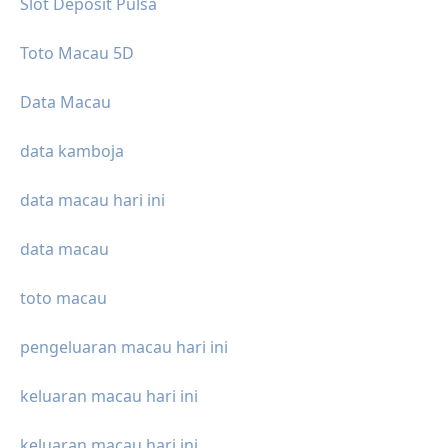
Slot Deposit Pulsa
Toto Macau 5D
Data Macau
data kamboja
data macau hari ini
data macau
toto macau
pengeluaran macau hari ini
keluaran macau hari ini
keluaran macau hari ini