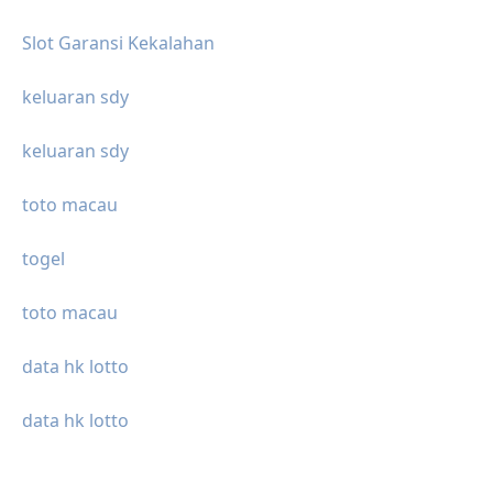
Slot Garansi Kekalahan
keluaran sdy
keluaran sdy
toto macau
togel
toto macau
data hk lotto
data hk lotto