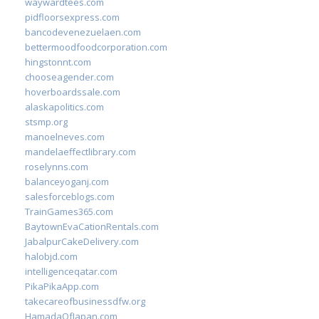
waywardtees.com
pidfloorsexpress.com
bancodevenezuelaen.com
bettermoodfoodcorporation.com
hingstonnt.com
chooseagender.com
hoverboardssale.com
alaskapolitics.com
stsmp.org
manoelneves.com
mandelaeffectlibrary.com
roselynns.com
balanceyoganj.com
salesforceblogs.com
TrainGames365.com
BaytownEvaCationRentals.com
JabalpurCakeDelivery.com
halobjd.com
intelligenceqatar.com
PikaPikaApp.com
takecareofbusinessdfw.org
HamadaOfJapan.com