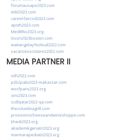
forumausape2023.com
imkl2023.com
careerfaircsd2023.com
apsth2023.com
MedItRio2023.org
lcicon2023boston.com
waitangidayfestival2022.com
vacancesscolaires2022.com
MEDIA PARTNER II
isth2022.com
p2b2pabi2023-makassar.com
wocfparis2023.org
sinc2023.com
scdlqatar2022-qa.com
thecolumbiagrill.com
provisionscheeseandwineshoppe.com
khedi2023.org
akademikgeriatri2023.org
marmarapediatri2023.org