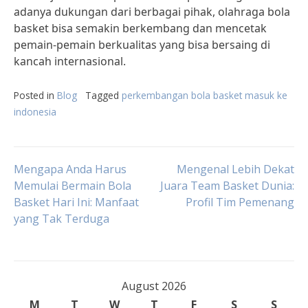
adanya dukungan dari berbagai pihak, olahraga bola
basket bisa semakin berkembang dan mencetak
pemain-pemain berkualitas yang bisa bersaing di
kancah internasional.
Posted in
Blog
Tagged
perkembangan bola basket masuk ke
indonesia
Post
Mengapa Anda Harus
Mengenal Lebih Dekat
Memulai Bermain Bola
Juara Team Basket Dunia:
Basket Hari Ini: Manfaat
Profil Tim Pemenang
navigation
yang Tak Terduga
August 2026
M
T
W
T
F
S
S