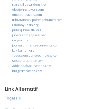
nassvalleygardens.net
electjohnstewart.com
omptourtravels.com
tribratanews-polreskebumen.com
rsudbayuasih.org
publikjurnalistik.org
juneteenthapparel.net
italywarm.com
journaloffinanceeconomics.com
kvk-kumari.org
foodscienceandtechnology.com
scisportsscience.com
addisababacuisineaz.com
burgerimcamas.com
Link Alternatif
Togel HK