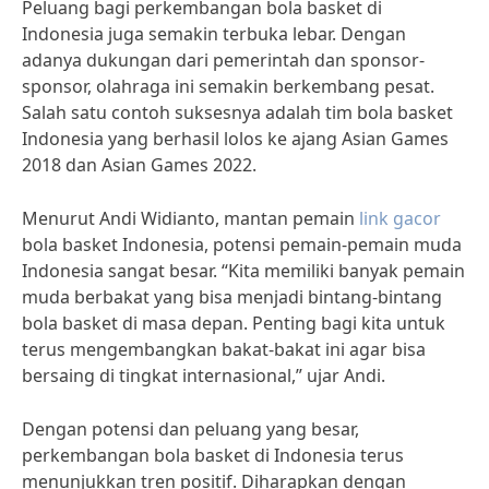
Peluang bagi perkembangan bola basket di
Indonesia juga semakin terbuka lebar. Dengan
adanya dukungan dari pemerintah dan sponsor-
sponsor, olahraga ini semakin berkembang pesat.
Salah satu contoh suksesnya adalah tim bola basket
Indonesia yang berhasil lolos ke ajang Asian Games
2018 dan Asian Games 2022.
Menurut Andi Widianto, mantan pemain
link gacor
bola basket Indonesia, potensi pemain-pemain muda
Indonesia sangat besar. “Kita memiliki banyak pemain
muda berbakat yang bisa menjadi bintang-bintang
bola basket di masa depan. Penting bagi kita untuk
terus mengembangkan bakat-bakat ini agar bisa
bersaing di tingkat internasional,” ujar Andi.
Dengan potensi dan peluang yang besar,
perkembangan bola basket di Indonesia terus
menunjukkan tren positif. Diharapkan dengan