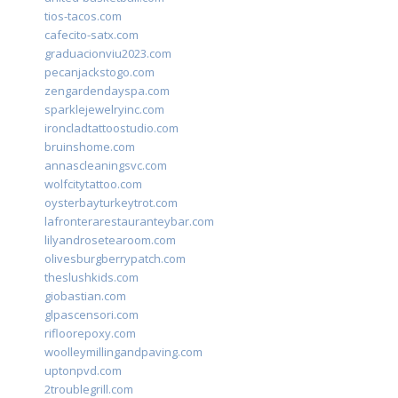
tios-tacos.com
cafecito-satx.com
graduacionviu2023.com
pecanjackstogo.com
zengardendayspa.com
sparklejewelryinc.com
ironcladtattoostudio.com
bruinshome.com
annascleaningsvc.com
wolfcitytattoo.com
oysterbayturkeytrot.com
lafronterarestauranteybar.com
lilyandrosetearoom.com
olivesburgberrypatch.com
theslushkids.com
giobastian.com
glpascensori.com
rifloorepoxy.com
woolleymillingandpaving.com
uptonpvd.com
2troublegrill.com