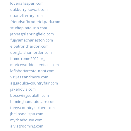
lovenailsspari.com
oakberry-kuwait.com
quartzliterary.com
friendsofbroderickpark.com
studiopiattellina.com
jannagrillspringfield.com
fujiyamacharleston.com
elpatronchardon.com
donglaishun-order.com
fiamc-rome2022.org
mariceworldessentials.com
lafisheriarestaurant.com
915jazzandmore.com
aguadulce-countryfair.com
jakehovis.com
bosswingsduluth.com
birminghamautocare.com
tonyscountrykitchen.com
jbellasnailspa.com
mychaihouse.com
alvisgrooming.com