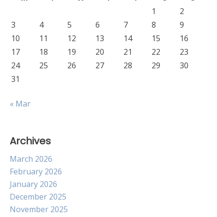
1
2
3
4
5
6
7
8
9
10
11
12
13
14
15
16
17
18
19
20
21
22
23
24
25
26
27
28
29
30
31
« Mar
Archives
March 2026
February 2026
January 2026
December 2025
November 2025