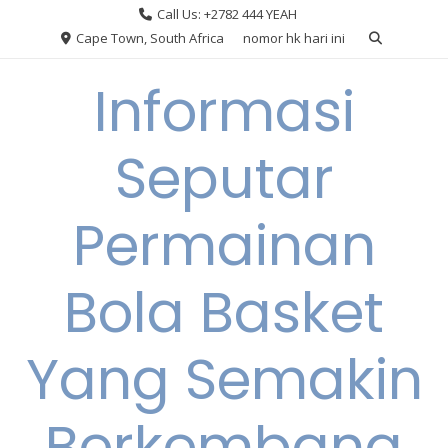
Skip
Call Us: +2782 444 YEAH
to
Cape Town, South Africa
nomor hk hari ini
content
Informasi
Seputar
Permainan
Bola Basket
Yang Semakin
Berkembang