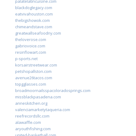
palatelatincuisine.com
blackdoglegacy.com
eatvivahouston.com
thebigshowok.com
chimeandstave.com
greatwallseafoodny.com
theloverose.com
gabriovoice.com
resinflowart.com
p-sports.net
korsairstreetwear.com
petshopallston.com
avenue26tacos.com
topgglasses.com
broadmoornailsspacoloradosprings.com
missblackpasadena.com
anneskitchen.org
valenciamarketytaqueria.com
reefrecordsllc.com
alawaffle.com
aryouthfishing.com
united-basketball.com