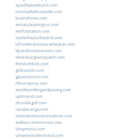
sparklejewelryinc.com
ironcladtattoostudio.com
bruinshome.com
annascleaningsvc.com
wolfcitytattoo.com
oysterbayturkeytrot.com
lafronterarestauranteybar.com
lilyandrosetearoom.com
olivesburgberrypatch.com
theslushkids.com
giobastian.com
glpascensori.com
rifloorepoxy.com
woolleymillingandpaving.com
uptonpvd.com
2troublegrill.com
casateranga.com
sticksandstonesstudiooh.com
walkers-treeservice.com
shopmossi.com
untamedcollectivesd.com