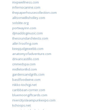
mxpwellness.com
infernocanine.com
thepaperhousecollection.com
allisonwillisholley.com
solslite.org
portwayinn.com
djmaddogmusic.com
thesoundarchitects.com
allin1roofing.com
keepjudgewebb.com
anatomyofadventure.com
drivancastillo.com
cmmedspa.com
midletontkd.com
gardensandgrills.com
basilfoodwine.com
nikko-tochigi.net
caribbean-corner.com
bluemoongiftcards.com
rivercitysteampunkexpo.com
kchoops.net