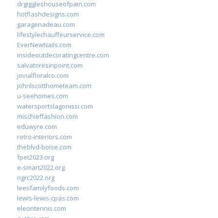
drgiggleshouseofpain.com
hotflashdesigns.com
garagenadeau.com
lifestylechauffeurservice.com
EverNewNails.com
insideoutdecoratingcentre.com
salvatoresinpoint.com
jovialfloralco.com
johnlscotthometeam.com
u-seehomes.com
watersportslagonissi.com
mischieffashion.com
eduwyre.com
retro-interiors.com
theblvd-boise.com
fpet2023.org
e-smart2022.org
ngrc2022.org
leesfamilyfoods.com
lewis-lewis-cpas.com
eleontennis.com