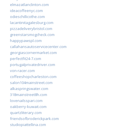
elmazatlanclinton.com
ideacoffeenyc.com
odieschillicothe.com
lacantinitagalesburg.com
pizzadeliverybristol.com
greenstarsmogcheck.com
happypawspl.com
callahansautoservicecenter.com
georgiascornermarket.com
perfectfit24-7.com
portugalprivatedriver.com
von-racer.com
coffeeshopcharleston.com
salon104mainstreet.com
alkaspringswater.com
318mainstreet8h.com
lovenailsspari.com
oakberry-kuwait.com
quartzliterary.com
friendsofbroderickpark.com
studiopiattellina.com