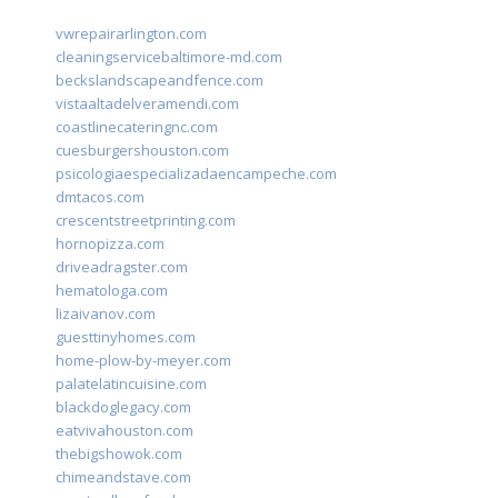
vwrepairarlington.com
cleaningservicebaltimore-md.com
beckslandscapeandfence.com
vistaaltadelveramendi.com
coastlinecateringnc.com
cuesburgershouston.com
psicologiaespecializadaencampeche.com
dmtacos.com
crescentstreetprinting.com
hornopizza.com
driveadragster.com
hematologa.com
lizaivanov.com
guesttinyhomes.com
home-plow-by-meyer.com
palatelatincuisine.com
blackdoglegacy.com
eatvivahouston.com
thebigshowok.com
chimeandstave.com