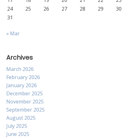
17
18
19
20
21
22
23
24
25
26
27
28
29
30
31
« Mar
Archives
March 2026
February 2026
January 2026
December 2025
November 2025
September 2025
August 2025
July 2025
June 2025