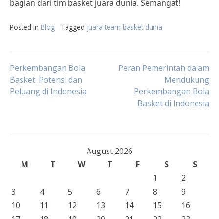
bagian dari tim basket juara dunia. Semangat!
Posted in
Blog
Tagged
juara team basket dunia
Post
Perkembangan Bola
Peran Pemerintah dalam
Basket: Potensi dan
Mendukung
Peluang di Indonesia
Perkembangan Bola
navigation
Basket di Indonesia
August 2026
M
T
W
T
F
S
S
1
2
3
4
5
6
7
8
9
10
11
12
13
14
15
16