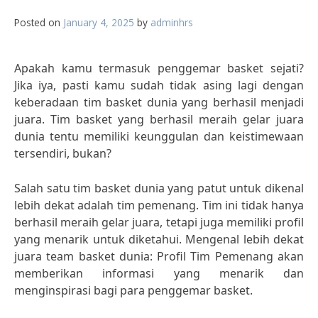
Posted on
January 4, 2025
by
adminhrs
Apakah kamu termasuk penggemar basket sejati?
Jika iya, pasti kamu sudah tidak asing lagi dengan
keberadaan tim basket dunia yang berhasil menjadi
juara. Tim basket yang berhasil meraih gelar juara
dunia tentu memiliki keunggulan dan keistimewaan
tersendiri, bukan?
Salah satu tim basket dunia yang patut untuk dikenal
lebih dekat adalah tim pemenang. Tim ini tidak hanya
berhasil meraih gelar juara, tetapi juga memiliki profil
yang menarik untuk diketahui. Mengenal lebih dekat
juara team basket dunia: Profil Tim Pemenang akan
memberikan informasi yang menarik dan
menginspirasi bagi para penggemar basket.