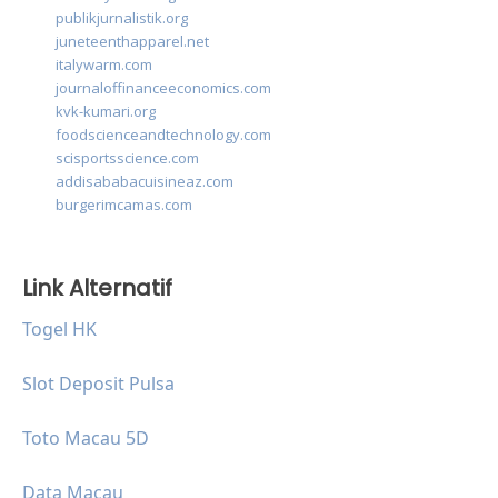
publikjurnalistik.org
juneteenthapparel.net
italywarm.com
journaloffinanceeconomics.com
kvk-kumari.org
foodscienceandtechnology.com
scisportsscience.com
addisababacuisineaz.com
burgerimcamas.com
Link Alternatif
Togel HK
Slot Deposit Pulsa
Toto Macau 5D
Data Macau