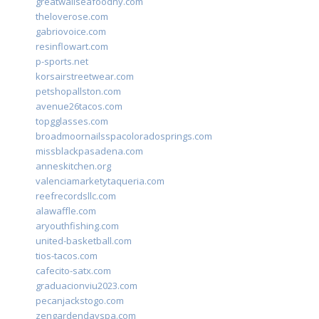
greatwallseafoodny.com
theloverose.com
gabriovoice.com
resinflowart.com
p-sports.net
korsairstreetwear.com
petshopallston.com
avenue26tacos.com
topgglasses.com
broadmoornailsspacoloradosprings.com
missblackpasadena.com
anneskitchen.org
valenciamarketytaqueria.com
reefrecordsllc.com
alawaffle.com
aryouthfishing.com
united-basketball.com
tios-tacos.com
cafecito-satx.com
graduacionviu2023.com
pecanjackstogo.com
zengardendayspa.com