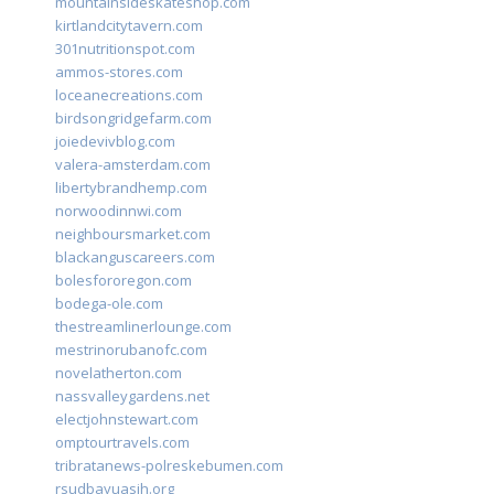
mountainsideskateshop.com
kirtlandcitytavern.com
301nutritionspot.com
ammos-stores.com
loceanecreations.com
birdsongridgefarm.com
joiedevivblog.com
valera-amsterdam.com
libertybrandhemp.com
norwoodinnwi.com
neighboursmarket.com
blackanguscareers.com
bolesfororegon.com
bodega-ole.com
thestreamlinerlounge.com
mestrinorubanofc.com
novelatherton.com
nassvalleygardens.net
electjohnstewart.com
omptourtravels.com
tribratanews-polreskebumen.com
rsudbayuasih.org