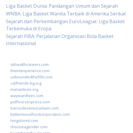
Liga Basket Dunia: Pandangan Umum dan Sejarah
WNBA: Liga Basket Wanita Terbaik di Amerika Serikat
Sejarah dan Perkembangan EuroLeague: Liga Basket
Terkemuka di Eropa
Sejarah FIBA: Perjalanan Organisasi Bola Basket
Internasional
okhealthcareers.com
theintexperience.com
unboundedthefilm.com
catfriends-bg.org
marianlives.org
waywardtees.com
pidfloorsexpress.com
bancodevenezuelaen.com
bettermoodfoodcorporation.com
hingstonnt.com
chooseagender.com