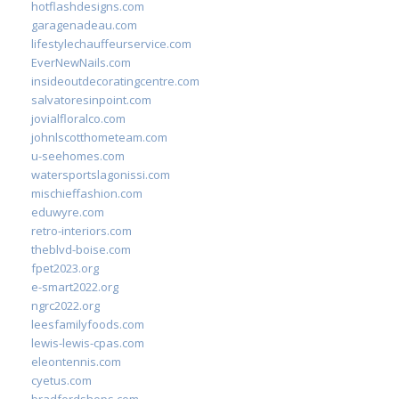
hotflashdesigns.com
garagenadeau.com
lifestylechauffeurservice.com
EverNewNails.com
insideoutdecoratingcentre.com
salvatoresinpoint.com
jovialfloralco.com
johnlscotthometeam.com
u-seehomes.com
watersportslagonissi.com
mischieffashion.com
eduwyre.com
retro-interiors.com
theblvd-boise.com
fpet2023.org
e-smart2022.org
ngrc2022.org
leesfamilyfoods.com
lewis-lewis-cpas.com
eleontennis.com
cyetus.com