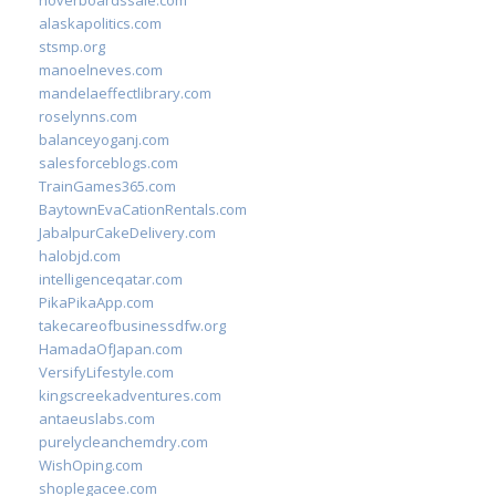
hoverboardssale.com
alaskapolitics.com
stsmp.org
manoelneves.com
mandelaeffectlibrary.com
roselynns.com
balanceyoganj.com
salesforceblogs.com
TrainGames365.com
BaytownEvaCationRentals.com
JabalpurCakeDelivery.com
halobjd.com
intelligenceqatar.com
PikaPikaApp.com
takecareofbusinessdfw.org
HamadaOfJapan.com
VersifyLifestyle.com
kingscreekadventures.com
antaeuslabs.com
purelycleanchemdry.com
WishOping.com
shoplegacee.com