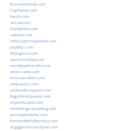
bonvivantshop.com
CupPlante.com
mpzin.com
stcreal.com
PopUpFlea.com
valueml.com
rebeccatorresjewelry.com
jmpbliss.com
drjorgerico.com
queensushipa.com
wendyweimerdds.com
ameri-camp.com
hrsreceivables.com
empconst1.com
cinderella-support.com
bigpinkrestaurant.com
inspirehuahin.com
memmingerspainting.com
jeremypbeasley.com
thesandwichdepotcos.com
drgiggleshouseofpain.com