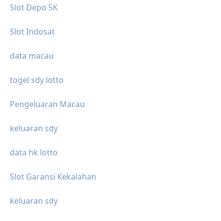
Slot Depo 5K
Slot Indosat
data macau
togel sdy lotto
Pengeluaran Macau
keluaran sdy
data hk lotto
Slot Garansi Kekalahan
keluaran sdy