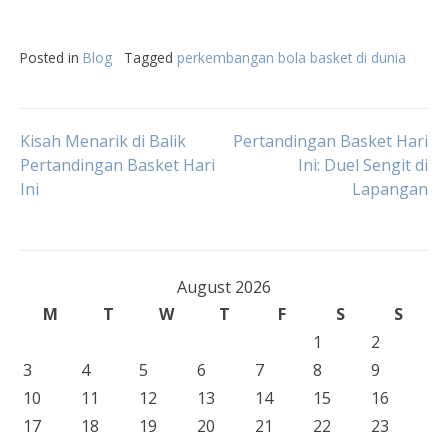
Posted in
Blog
Tagged
perkembangan bola basket di dunia
Post
Kisah Menarik di Balik
Pertandingan Basket Hari
Pertandingan Basket Hari
Ini: Duel Sengit di
Ini
Lapangan
navigation
August 2026
M
T
W
T
F
S
S
1
2
3
4
5
6
7
8
9
10
11
12
13
14
15
16
17
18
19
20
21
22
23