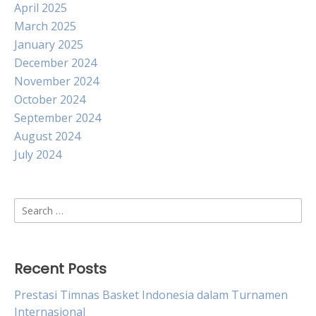
April 2025
March 2025
January 2025
December 2024
November 2024
October 2024
September 2024
August 2024
July 2024
Search
for:
Recent Posts
Prestasi Timnas Basket Indonesia dalam Turnamen
Internasional