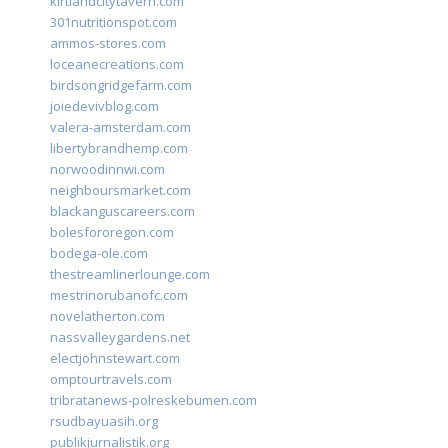
kirtlandcitytavern.com
301nutritionspot.com
ammos-stores.com
loceanecreations.com
birdsongridgefarm.com
joiedevivblog.com
valera-amsterdam.com
libertybrandhemp.com
norwoodinnwi.com
neighboursmarket.com
blackanguscareers.com
bolesfororegon.com
bodega-ole.com
thestreamlinerlounge.com
mestrinorubanofc.com
novelatherton.com
nassvalleygardens.net
electjohnstewart.com
omptourtravels.com
tribratanews-polreskebumen.com
rsudbayuasih.org
publikjurnalistik.org