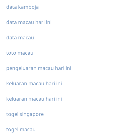
data kamboja
data macau hari ini
data macau
toto macau
pengeluaran macau hari ini
keluaran macau hari ini
keluaran macau hari ini
togel singapore
togel macau