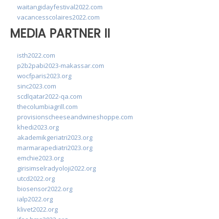
waitangidayfestival2022.com
vacancesscolaires2022.com
MEDIA PARTNER II
isth2022.com
p2b2pabi2023-makassar.com
wocfparis2023.org
sinc2023.com
scdlqatar2022-qa.com
thecolumbiagrill.com
provisionscheeseandwineshoppe.com
khedi2023.org
akademikgeriatri2023.org
marmarapediatri2023.org
emchie2023.org
girisimselradyoloji2022.org
utcd2022.org
biosensor2022.org
ialp2022.org
klivet2022.org