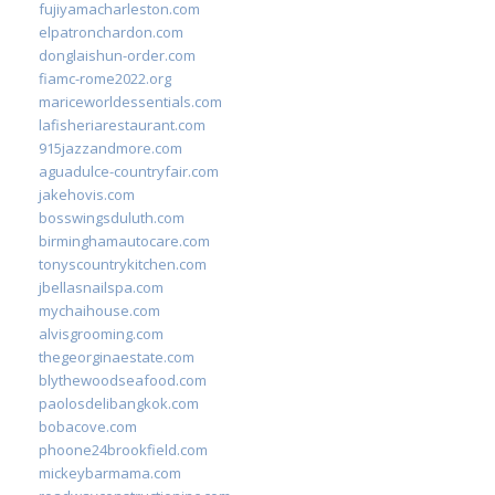
fujiyamacharleston.com
elpatronchardon.com
donglaishun-order.com
fiamc-rome2022.org
mariceworldessentials.com
lafisheriarestaurant.com
915jazzandmore.com
aguadulce-countryfair.com
jakehovis.com
bosswingsduluth.com
birminghamautocare.com
tonyscountrykitchen.com
jbellasnailspa.com
mychaihouse.com
alvisgrooming.com
thegeorginaestate.com
blythewoodseafood.com
paolosdelibangkok.com
bobacove.com
phoone24brookfield.com
mickeybarmama.com