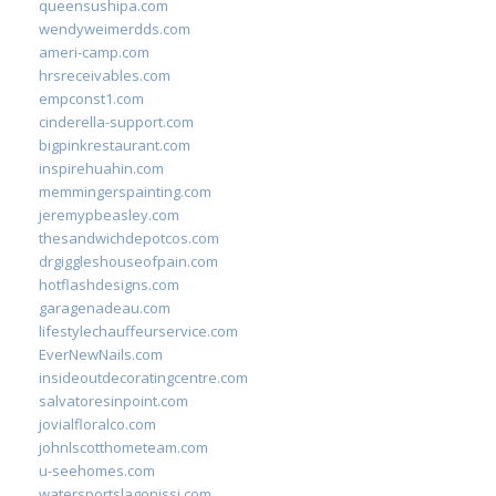
queensushipa.com
wendyweimerdds.com
ameri-camp.com
hrsreceivables.com
empconst1.com
cinderella-support.com
bigpinkrestaurant.com
inspirehuahin.com
memmingerspainting.com
jeremypbeasley.com
thesandwichdepotcos.com
drgiggleshouseofpain.com
hotflashdesigns.com
garagenadeau.com
lifestylechauffeurservice.com
EverNewNails.com
insideoutdecoratingcentre.com
salvatoresinpoint.com
jovialfloralco.com
johnlscotthometeam.com
u-seehomes.com
watersportslagonissi.com