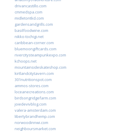
drivancastillo.com
cmmedspa.com
midletontkd.com
gardensandgrills.com
basilfoodwine.com
nikko-tochigi.net
caribbean-corner.com
bluemoongiftcards.com
rivercitysteampunkexpo.com
kchoops.net
mountainsideskateshop.com
kirtlandcitytavern.com
301nutritionspot.com
ammos-stores.com
loceanecreations.com
birdsongridgefarm.com
joiedevivblog.com
valera-amsterdam.com
libertybrandhemp.com
norwoodinnwi.com
neighboursmarket.com