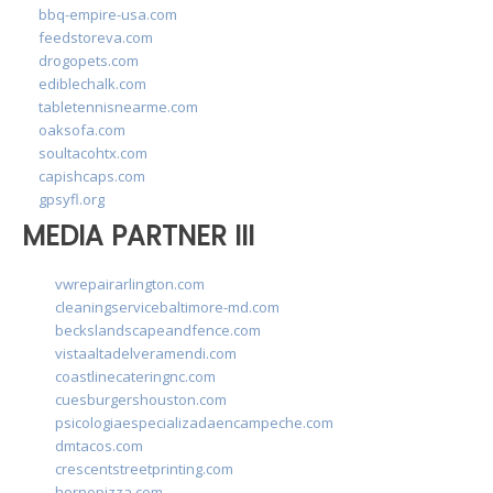
bbq-empire-usa.com
feedstoreva.com
drogopets.com
ediblechalk.com
tabletennisnearme.com
oaksofa.com
soultacohtx.com
capishcaps.com
gpsyfl.org
MEDIA PARTNER III
vwrepairarlington.com
cleaningservicebaltimore-md.com
beckslandscapeandfence.com
vistaaltadelveramendi.com
coastlinecateringnc.com
cuesburgershouston.com
psicologiaespecializadaencampeche.com
dmtacos.com
crescentstreetprinting.com
hornopizza.com