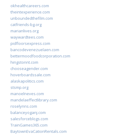
okhealthcareers.com
theintexperience.com
unboundedthefilm.com
catfriends-bg.org
marianlives.org
waywardtees.com
pidfloorsexpress.com
bancodevenezuelaen.com
bettermoodfoodcorporation.com
hingstonnt.com
chooseagender.com
hoverboardssale.com
alaskapolitics.com
stsmp.org
manoelneves.com
mandelaeffectlibrary.com
roselynns.com
balanceyoganj.com
salesforceblogs.com
TrainGames365.com
BaytownEvaCationRentals.com