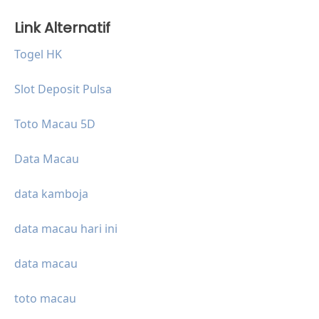
Link Alternatif
Togel HK
Slot Deposit Pulsa
Toto Macau 5D
Data Macau
data kamboja
data macau hari ini
data macau
toto macau