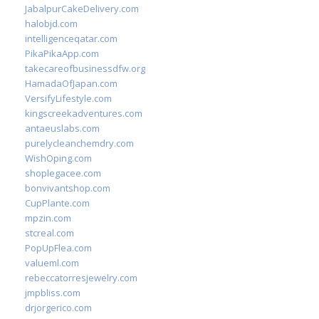
JabalpurCakeDelivery.com
halobjd.com
intelligenceqatar.com
PikaPikaApp.com
takecareofbusinessdfw.org
HamadaOfJapan.com
VersifyLifestyle.com
kingscreekadventures.com
antaeuslabs.com
purelycleanchemdry.com
WishOping.com
shoplegacee.com
bonvivantshop.com
CupPlante.com
mpzin.com
stcreal.com
PopUpFlea.com
valueml.com
rebeccatorresjewelry.com
jmpbliss.com
drjorgerico.com