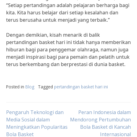
“Setiap pertandingan adalah pelajaran berharga bagi
kita. Kita harus belajar dari setiap kesalahan dan
terus berusaha untuk menjadi yang terbaik.”
Dengan demikian, kisah menarik di balik
pertandingan basket hari ini tidak hanya memberikan
hiburan bagi para penggemar olahraga, namun juga
menjadi inspirasi bagi para pemain dan pelatih untuk
terus berkembang dan berprestasi di dunia basket.
Posted in
Blog
Tagged
pertandingan basket hari ini
Post
Pengaruh Teknologi dan
Peran Indonesia dalam
Media Sosial dalam
Mendorong Pertumbuhan
Meningkatkan Popularitas
Bola Basket di Kancah
navigation
Bola Basket
Internasional