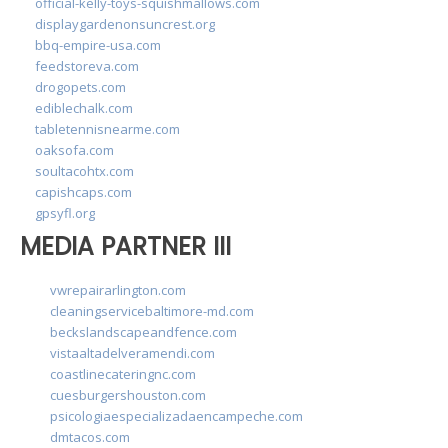
official-kelly-toys-squishmallows.com
displaygardenonsuncrest.org
bbq-empire-usa.com
feedstoreva.com
drogopets.com
ediblechalk.com
tabletennisnearme.com
oaksofa.com
soultacohtx.com
capishcaps.com
gpsyfl.org
MEDIA PARTNER III
vwrepairarlington.com
cleaningservicebaltimore-md.com
beckslandscapeandfence.com
vistaaltadelveramendi.com
coastlinecateringnc.com
cuesburgershouston.com
psicologiaespecializadaencampeche.com
dmtacos.com