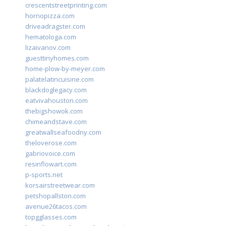
crescentstreetprinting.com
hornopizza.com
driveadragster.com
hematologa.com
lizaivanov.com
guesttinyhomes.com
home-plow-by-meyer.com
palatelatincuisine.com
blackdoglegacy.com
eatvivahouston.com
thebigshowok.com
chimeandstave.com
greatwallseafoodny.com
theloverose.com
gabriovoice.com
resinflowart.com
p-sports.net
korsairstreetwear.com
petshopallston.com
avenue26tacos.com
topgglasses.com