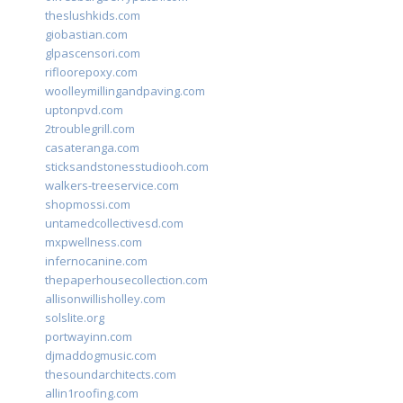
theslushkids.com
giobastian.com
glpascensori.com
rifloorepoxy.com
woolleymillingandpaving.com
uptonpvd.com
2troublegrill.com
casateranga.com
sticksandstonesstudiooh.com
walkers-treeservice.com
shopmossi.com
untamedcollectivesd.com
mxpwellness.com
infernocanine.com
thepaperhousecollection.com
allisonwillisholley.com
solslite.org
portwayinn.com
djmaddogmusic.com
thesoundarchitects.com
allin1roofing.com