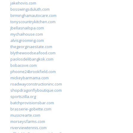
jakehovis.com
bosswingsduluth.com
birminghamautocare.com
tonyscountrykitchen.com
jbellasnailspa.com
mychaihouse.com
alvisgrooming.com
thegeorginaestate.com
blythewoodseafood.com
paolosdelibangkok.com
bobacove.com
phoone24brookfield.com
mickeybarmama.com
roadwayconstructioninc.com
shopdragonflyboutique.com
sportszilla.org
batchprovisionsbar.com
brasserie-gobette.com
musicrearte.com
morseysfarms.com
riverviewtennis.com