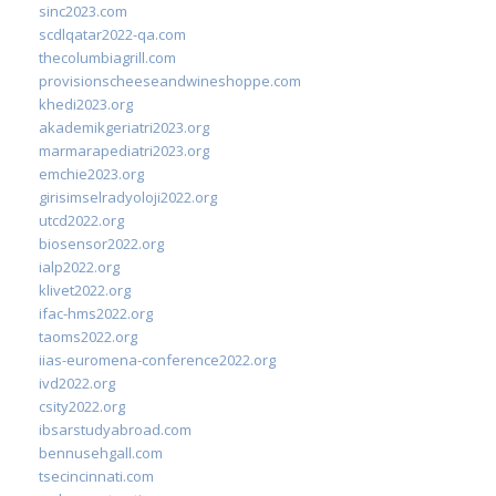
sinc2023.com
scdlqatar2022-qa.com
thecolumbiagrill.com
provisionscheeseandwineshoppe.com
khedi2023.org
akademikgeriatri2023.org
marmarapediatri2023.org
emchie2023.org
girisimselradyoloji2022.org
utcd2022.org
biosensor2022.org
ialp2022.org
klivet2022.org
ifac-hms2022.org
taoms2022.org
iias-euromena-conference2022.org
ivd2022.org
csity2022.org
ibsarstudyabroad.com
bennusehgall.com
tsecincinnati.com