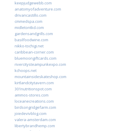
keepjudgewebb.com
anatomyofadventure.com
drivancastillo.com
cmmedspa.com
midletontkd.com
gardensandgrills.com
basilfoodwine.com
nikko-tochigi.net
caribbean-corner.com
bluemoongiftcards.com
rivercitysteampunkexpo.com
kchoops.net
mountainsideskateshop.com
kirtlandcitytavern.com
301nutritionspot.com
ammos-stores.com
loceanecreations.com
birdsongridgefarm.com
joiedevivblog.com
valera-amsterdam.com
libertybrandhemp.com