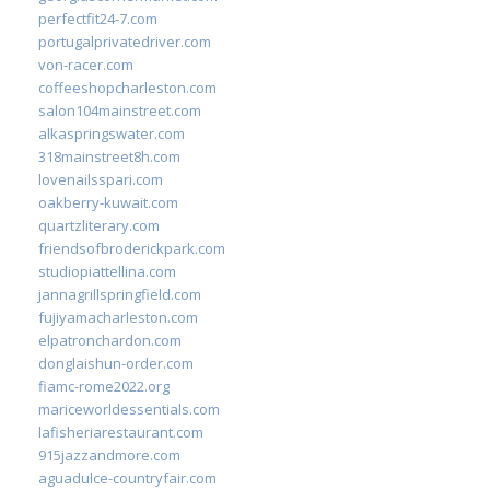
perfectfit24-7.com
portugalprivatedriver.com
von-racer.com
coffeeshopcharleston.com
salon104mainstreet.com
alkaspringswater.com
318mainstreet8h.com
lovenailsspari.com
oakberry-kuwait.com
quartzliterary.com
friendsofbroderickpark.com
studiopiattellina.com
jannagrillspringfield.com
fujiyamacharleston.com
elpatronchardon.com
donglaishun-order.com
fiamc-rome2022.org
mariceworldessentials.com
lafisheriarestaurant.com
915jazzandmore.com
aguadulce-countryfair.com