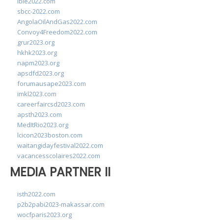
ibie2022.com
sbcc-2022.com
AngolaOilAndGas2022.com
Convoy4Freedom2022.com
grur2023.org
hkhk2023.org
napm2023.org
apsdfd2023.org
forumausape2023.com
imkl2023.com
careerfaircsd2023.com
apsth2023.com
MedItRio2023.org
lcicon2023boston.com
waitangidayfestival2022.com
vacancesscolaires2022.com
MEDIA PARTNER II
isth2022.com
p2b2pabi2023-makassar.com
wocfparis2023.org