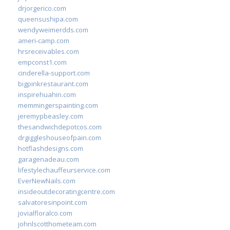
drjorgerico.com
queensushipa.com
wendyweimerdds.com
ameri-camp.com
hrsreceivables.com
empconst1.com
cinderella-support.com
bigpinkrestaurant.com
inspirehuahin.com
memmingerspainting.com
jeremypbeasley.com
thesandwichdepotcos.com
drgiggleshouseofpain.com
hotflashdesigns.com
garagenadeau.com
lifestylechauffeurservice.com
EverNewNails.com
insideoutdecoratingcentre.com
salvatoresinpoint.com
jovialfloralco.com
johnlscotthometeam.com