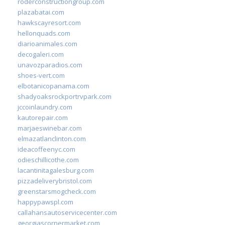
roderconstructiongroup.com
plazabatai.com
hawkscayresort.com
hellonquads.com
diarioanimales.com
decogaleri.com
unavozparadios.com
shoes-vert.com
elbotanicopanama.com
shadyoaksrockportrvpark.com
jccoinlaundry.com
kautorepair.com
marjaeswinebar.com
elmazatlanclinton.com
ideacoffeenyc.com
odieschillicothe.com
lacantinitagalesburg.com
pizzadeliverybristol.com
greenstarsmogcheck.com
happypawspl.com
callahansautoservicecenter.com
georgiascornermarket.com