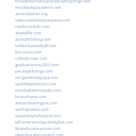
broadmoornailsspacoloradosprings.com
missblackpasadena.com
anneskitchen.org
valenciamarketytaqueria.com
reefrecordsllc.com
alawaffle.com
aryouthfishing.com
united-basketball.com
tios-tacos.com
cafecito-satx.com
graduacionviu2023.com
pecanjackstogo.com
zengardendayspa.com
sparklejewelryinc.com
ironcladtattoostudio.com
bruinshome.com
annascleaningsvc.com
wolfcitytattoo.com
oysterbayturkeytrot.com
lafronterarestauranteybar.com
lilyandrosetearoom.com
olivesburgberrypatch.com