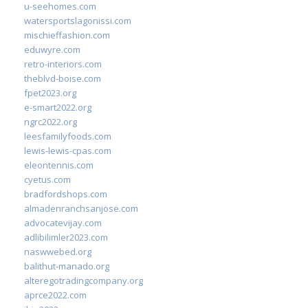
u-seehomes.com
watersportslagonissi.com
mischieffashion.com
eduwyre.com
retro-interiors.com
theblvd-boise.com
fpet2023.org
e-smart2022.org
ngrc2022.org
leesfamilyfoods.com
lewis-lewis-cpas.com
eleontennis.com
cyetus.com
bradfordshops.com
almadenranchsanjose.com
advocatevijay.com
adlibilimler2023.com
naswwebed.org
balithut-manado.org
alteregotradingcompany.org
aprce2022.com