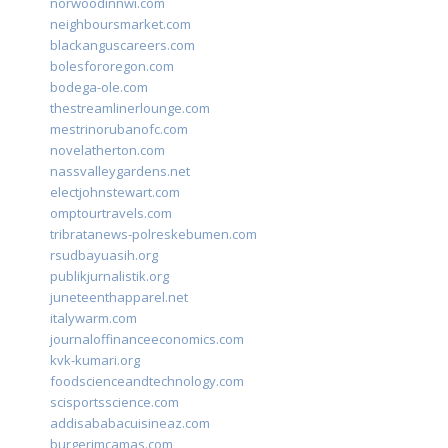
norwoodinnwi.com
neighboursmarket.com
blackanguscareers.com
bolesfororegon.com
bodega-ole.com
thestreamlinerlounge.com
mestrinorubanofc.com
novelatherton.com
nassvalleygardens.net
electjohnstewart.com
omptourtravels.com
tribratanews-polreskebumen.com
rsudbayuasih.org
publikjurnalistik.org
juneteenthapparel.net
italywarm.com
journaloffinanceeconomics.com
kvk-kumari.org
foodscienceandtechnology.com
scisportsscience.com
addisababacuisineaz.com
burgerimcamas.com