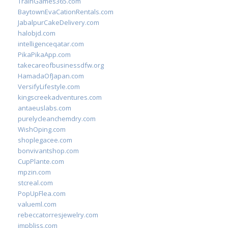
TrainGames365.com
BaytownEvaCationRentals.com
JabalpurCakeDelivery.com
halobjd.com
intelligenceqatar.com
PikaPikaApp.com
takecareofbusinessdfw.org
HamadaOfJapan.com
VersifyLifestyle.com
kingscreekadventures.com
antaeuslabs.com
purelycleanchemdry.com
WishOping.com
shoplegacee.com
bonvivantshop.com
CupPlante.com
mpzin.com
stcreal.com
PopUpFlea.com
valueml.com
rebeccatorresjewelry.com
jmpbliss.com