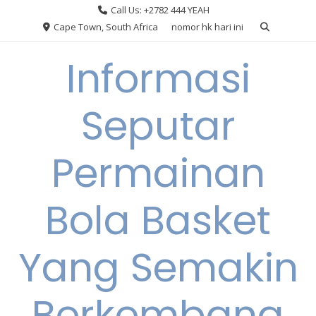
Skip
Call Us: +2782 444 YEAH
to
Cape Town, South Africa
nomor hk hari ini
content
Informasi
Seputar
Permainan
Bola Basket
Yang Semakin
Berkembang