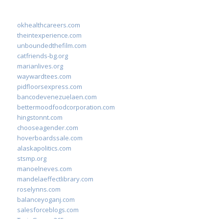
okhealthcareers.com
theintexperience.com
unboundedthefilm.com
catfriends-bg.org
marianlives.org
waywardtees.com
pidfloorsexpress.com
bancodevenezuelaen.com
bettermoodfoodcorporation.com
hingstonnt.com
chooseagender.com
hoverboardssale.com
alaskapolitics.com
stsmp.org
manoelneves.com
mandelaeffectlibrary.com
roselynns.com
balanceyoganj.com
salesforceblogs.com