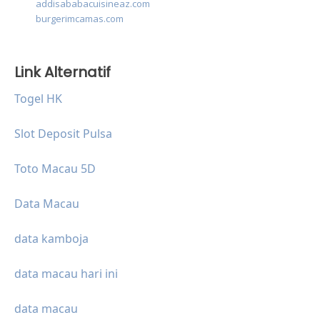
addisababacuisineaz.com
burgerimcamas.com
Link Alternatif
Togel HK
Slot Deposit Pulsa
Toto Macau 5D
Data Macau
data kamboja
data macau hari ini
data macau