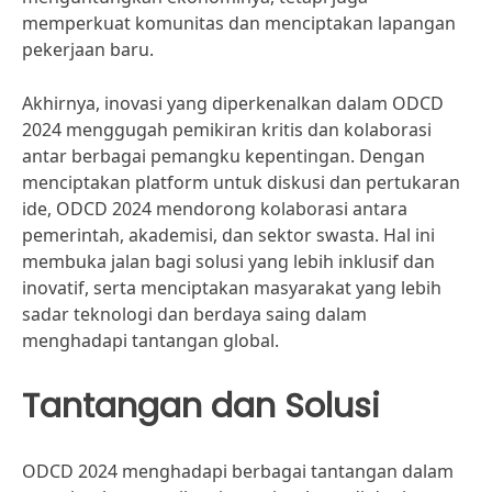
memperkuat komunitas dan menciptakan lapangan
pekerjaan baru.
Akhirnya, inovasi yang diperkenalkan dalam ODCD
2024 menggugah pemikiran kritis dan kolaborasi
antar berbagai pemangku kepentingan. Dengan
menciptakan platform untuk diskusi dan pertukaran
ide, ODCD 2024 mendorong kolaborasi antara
pemerintah, akademisi, dan sektor swasta. Hal ini
membuka jalan bagi solusi yang lebih inklusif dan
inovatif, serta menciptakan masyarakat yang lebih
sadar teknologi dan berdaya saing dalam
menghadapi tantangan global.
Tantangan dan Solusi
ODCD 2024 menghadapi berbagai tantangan dalam