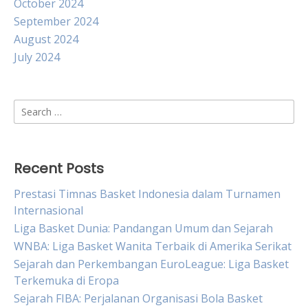
October 2024
September 2024
August 2024
July 2024
Search
for:
Recent Posts
Prestasi Timnas Basket Indonesia dalam Turnamen
Internasional
Liga Basket Dunia: Pandangan Umum dan Sejarah
WNBA: Liga Basket Wanita Terbaik di Amerika Serikat
Sejarah dan Perkembangan EuroLeague: Liga Basket
Terkemuka di Eropa
Sejarah FIBA: Perjalanan Organisasi Bola Basket