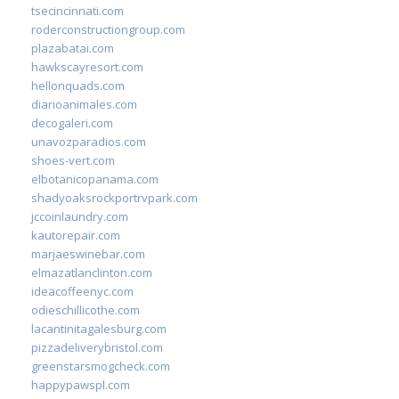
tsecincinnati.com
roderconstructiongroup.com
plazabatai.com
hawkscayresort.com
hellonquads.com
diarioanimales.com
decogaleri.com
unavozparadios.com
shoes-vert.com
elbotanicopanama.com
shadyoaksrockportrvpark.com
jccoinlaundry.com
kautorepair.com
marjaeswinebar.com
elmazatlanclinton.com
ideacoffeenyc.com
odieschillicothe.com
lacantinitagalesburg.com
pizzadeliverybristol.com
greenstarsmogcheck.com
happypawspl.com