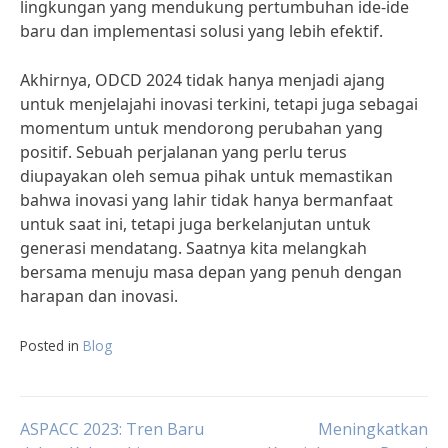
lingkungan yang mendukung pertumbuhan ide-ide
baru dan implementasi solusi yang lebih efektif.
Akhirnya, ODCD 2024 tidak hanya menjadi ajang
untuk menjelajahi inovasi terkini, tetapi juga sebagai
momentum untuk mendorong perubahan yang
positif. Sebuah perjalanan yang perlu terus
diupayakan oleh semua pihak untuk memastikan
bahwa inovasi yang lahir tidak hanya bermanfaat
untuk saat ini, tetapi juga berkelanjutan untuk
generasi mendatang. Saatnya kita melangkah
bersama menuju masa depan yang penuh dengan
harapan dan inovasi.
Posted in
Blog
Post
ASPACC 2023: Tren Baru
Meningkatkan