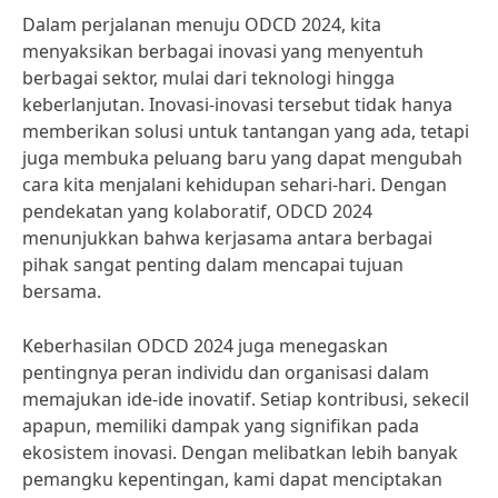
Dalam perjalanan menuju ODCD 2024, kita
menyaksikan berbagai inovasi yang menyentuh
berbagai sektor, mulai dari teknologi hingga
keberlanjutan. Inovasi-inovasi tersebut tidak hanya
memberikan solusi untuk tantangan yang ada, tetapi
juga membuka peluang baru yang dapat mengubah
cara kita menjalani kehidupan sehari-hari. Dengan
pendekatan yang kolaboratif, ODCD 2024
menunjukkan bahwa kerjasama antara berbagai
pihak sangat penting dalam mencapai tujuan
bersama.
Keberhasilan ODCD 2024 juga menegaskan
pentingnya peran individu dan organisasi dalam
memajukan ide-ide inovatif. Setiap kontribusi, sekecil
apapun, memiliki dampak yang signifikan pada
ekosistem inovasi. Dengan melibatkan lebih banyak
pemangku kepentingan, kami dapat menciptakan