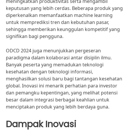
meningkatkan produktivitas serta mengambil
keputusan yang lebih cerdas. Beberapa produk yang
diperkenalkan memanfaatkan machine learning
untuk memprediksi tren dan kebutuhan pasar,
sehingga memberikan keunggulan kompetitif yang
signifikan bagi pengguna.
ODCD 2024 juga menunjukkan pergeseran
paradigma dalam kolaborasi antar disiplin ilmu.
Banyak peserta yang memadukan teknologi
kesehatan dengan teknologi informasi,
menghasilkan solusi baru bagi tantangan kesehatan
global. Inovasi ini menarik perhatian para investor
dan pemangku kepentingan, yang melihat potensi
besar dalam integrasi berbagai keahlian untuk
menciptakan produk yang lebih berdaya guna.
Dampak Inovasi