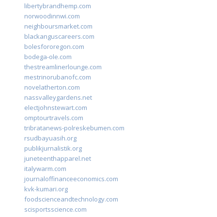
libertybrandhemp.com
norwoodinnwi.com
neighboursmarket.com
blackanguscareers.com
bolesfororegon.com
bodega-ole.com
thestreamlinerlounge.com
mestrinorubanofc.com
novelatherton.com
nassvalleygardens.net
electjohnstewart.com
omptourtravels.com
tribratanews-polreskebumen.com
rsudbayuasih.org
publikjurnalistik.org
juneteenthapparel.net
italywarm.com
journaloffinanceeconomics.com
kvk-kumari.org
foodscienceandtechnology.com
scisportsscience.com