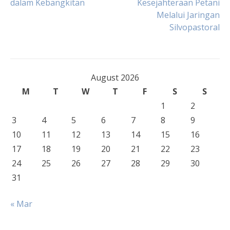
dalam Kebangkitan
Kesejahteraan Petani
Melalui Jaringan
navigation
Silvopastoral
August 2026
M
T
W
T
F
S
S
1
2
3
4
5
6
7
8
9
10
11
12
13
14
15
16
17
18
19
20
21
22
23
24
25
26
27
28
29
30
31
« Mar