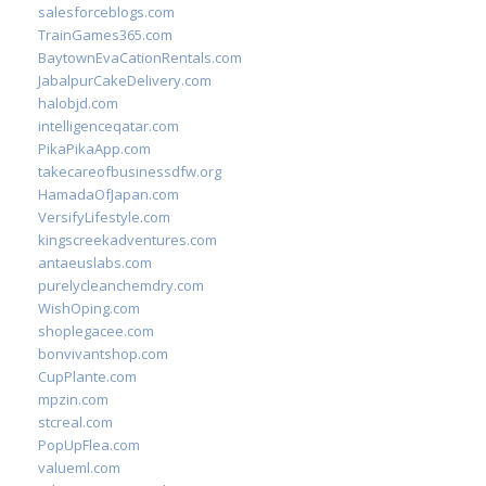
salesforceblogs.com
TrainGames365.com
BaytownEvaCationRentals.com
JabalpurCakeDelivery.com
halobjd.com
intelligenceqatar.com
PikaPikaApp.com
takecareofbusinessdfw.org
HamadaOfJapan.com
VersifyLifestyle.com
kingscreekadventures.com
antaeuslabs.com
purelycleanchemdry.com
WishOping.com
shoplegacee.com
bonvivantshop.com
CupPlante.com
mpzin.com
stcreal.com
PopUpFlea.com
valueml.com