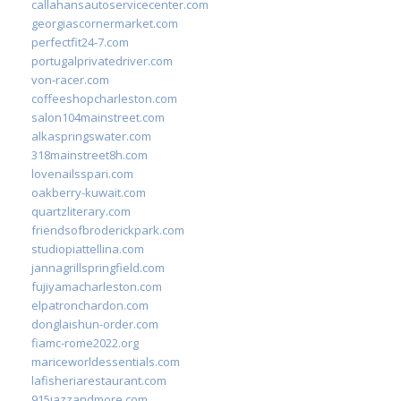
callahansautoservicecenter.com
georgiascornermarket.com
perfectfit24-7.com
portugalprivatedriver.com
von-racer.com
coffeeshopcharleston.com
salon104mainstreet.com
alkaspringswater.com
318mainstreet8h.com
lovenailsspari.com
oakberry-kuwait.com
quartzliterary.com
friendsofbroderickpark.com
studiopiattellina.com
jannagrillspringfield.com
fujiyamacharleston.com
elpatronchardon.com
donglaishun-order.com
fiamc-rome2022.org
mariceworldessentials.com
lafisheriarestaurant.com
915jazzandmore.com