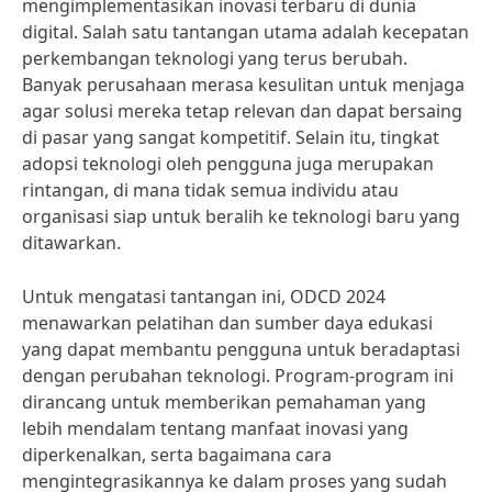
mengimplementasikan inovasi terbaru di dunia
digital. Salah satu tantangan utama adalah kecepatan
perkembangan teknologi yang terus berubah.
Banyak perusahaan merasa kesulitan untuk menjaga
agar solusi mereka tetap relevan dan dapat bersaing
di pasar yang sangat kompetitif. Selain itu, tingkat
adopsi teknologi oleh pengguna juga merupakan
rintangan, di mana tidak semua individu atau
organisasi siap untuk beralih ke teknologi baru yang
ditawarkan.
Untuk mengatasi tantangan ini, ODCD 2024
menawarkan pelatihan dan sumber daya edukasi
yang dapat membantu pengguna untuk beradaptasi
dengan perubahan teknologi. Program-program ini
dirancang untuk memberikan pemahaman yang
lebih mendalam tentang manfaat inovasi yang
diperkenalkan, serta bagaimana cara
mengintegrasikannya ke dalam proses yang sudah