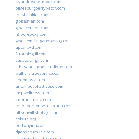
lilyandrosetearoom.com
olivesburgberrypatch.com
theslushkids.com
giobastian.com
glpascensori.com
rifloorepoxy.com
woolleymillingandpaving.com
uptonpvd.com
2troublegrill.com
casateranga.com
sticksandstonesstudiooh.com
walkers-treeservice.com
shopmossi.com
untamedcollectivesd.com
mxpwellness.com
infernocanine.com
thepaperhousecollection.com
allisonwillisholley.com
solslite.org
portwayinn.com
djmaddogmusic.com
thesoundarchitects.com