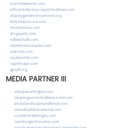
riverviewtennis.com
official-kelly-toys-squishmallows.com
displaygardenonsuncrest.org
bbq-empire-usa.com
feedstoreva.com
drogopets.com
ediblechalk.com
tabletennisnearme.com
oaksofa.com
soultacohtx.com
capishcaps.com
gpsyfl.org
MEDIA PARTNER III
vwrepairarlington.com
cleaningservicebaltimore-md.com
beckslandscapeandfence.com
vistaaltadelveramendi.com
coastlinecateringnc.com
cuesburgershouston.com
psicologiaespecializadaencampeche.com