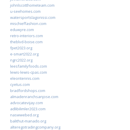
johnlscotthometeam.com
u-seehomes.com
watersportslagonissi.com
mischieffashion.com
eduwyre.com
retro-interiors.com
theblvd-boise.com
fpet2023.org
e-smart2022.org
ngrc2022.org
leesfamilyfoods.com
lewis-lewis-cpas.com
eleontennis.com
cyetus.com
bradfordshops.com
almadenranchsanjose.com
advocatevijay.com
adlibilimler2023.com
naswwebed.org
balithut-manado.org
alteregotradingcompany.org