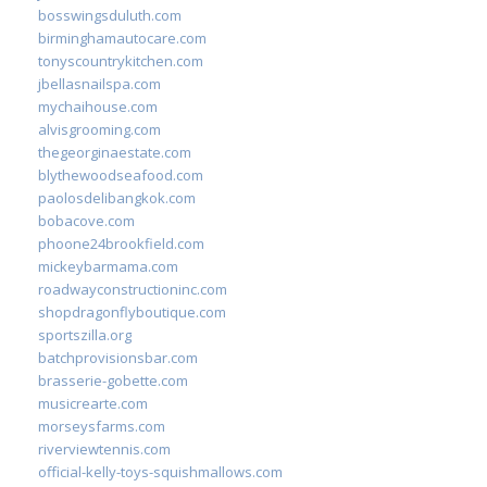
bosswingsduluth.com
birminghamautocare.com
tonyscountrykitchen.com
jbellasnailspa.com
mychaihouse.com
alvisgrooming.com
thegeorginaestate.com
blythewoodseafood.com
paolosdelibangkok.com
bobacove.com
phoone24brookfield.com
mickeybarmama.com
roadwayconstructioninc.com
shopdragonflyboutique.com
sportszilla.org
batchprovisionsbar.com
brasserie-gobette.com
musicrearte.com
morseysfarms.com
riverviewtennis.com
official-kelly-toys-squishmallows.com