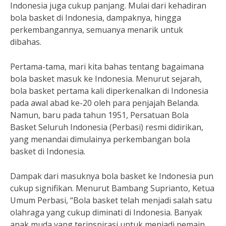
Indonesia juga cukup panjang. Mulai dari kehadiran
bola basket di Indonesia, dampaknya, hingga
perkembangannya, semuanya menarik untuk
dibahas.
Pertama-tama, mari kita bahas tentang bagaimana
bola basket masuk ke Indonesia. Menurut sejarah,
bola basket pertama kali diperkenalkan di Indonesia
pada awal abad ke-20 oleh para penjajah Belanda.
Namun, baru pada tahun 1951, Persatuan Bola
Basket Seluruh Indonesia (Perbasi) resmi didirikan,
yang menandai dimulainya perkembangan bola
basket di Indonesia.
Dampak dari masuknya bola basket ke Indonesia pun
cukup signifikan. Menurut Bambang Suprianto, Ketua
Umum Perbasi, “Bola basket telah menjadi salah satu
olahraga yang cukup diminati di Indonesia. Banyak
anak muda yang terinspirasi untuk menjadi pemain