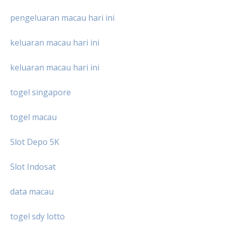
pengeluaran macau hari ini
keluaran macau hari ini
keluaran macau hari ini
togel singapore
togel macau
Slot Depo 5K
Slot Indosat
data macau
togel sdy lotto