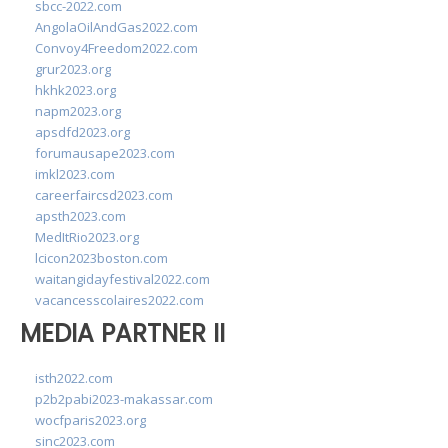
sbcc-2022.com
AngolaOilAndGas2022.com
Convoy4Freedom2022.com
grur2023.org
hkhk2023.org
napm2023.org
apsdfd2023.org
forumausape2023.com
imkl2023.com
careerfaircsd2023.com
apsth2023.com
MedItRio2023.org
lcicon2023boston.com
waitangidayfestival2022.com
vacancesscolaires2022.com
MEDIA PARTNER II
isth2022.com
p2b2pabi2023-makassar.com
wocfparis2023.org
sinc2023.com