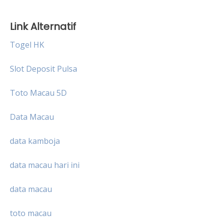
Link Alternatif
Togel HK
Slot Deposit Pulsa
Toto Macau 5D
Data Macau
data kamboja
data macau hari ini
data macau
toto macau