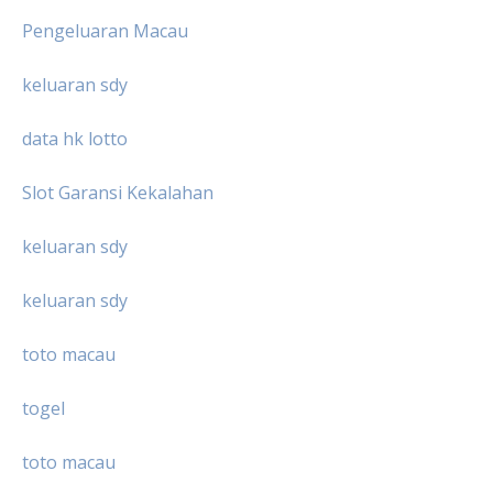
Pengeluaran Macau
keluaran sdy
data hk lotto
Slot Garansi Kekalahan
keluaran sdy
keluaran sdy
toto macau
togel
toto macau