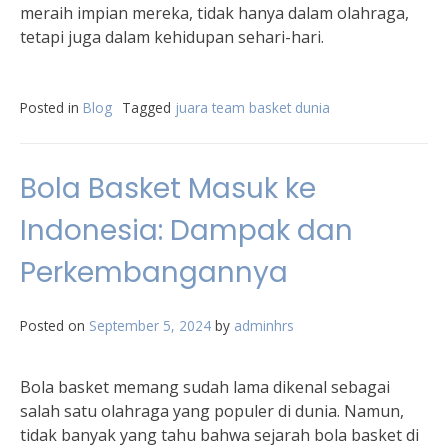
meraih impian mereka, tidak hanya dalam olahraga,
tetapi juga dalam kehidupan sehari-hari.
Posted in
Blog
Tagged
juara team basket dunia
Bola Basket Masuk ke
Indonesia: Dampak dan
Perkembangannya
Posted on
September 5, 2024
by
adminhrs
Bola basket memang sudah lama dikenal sebagai
salah satu olahraga yang populer di dunia. Namun,
tidak banyak yang tahu bahwa sejarah bola basket di