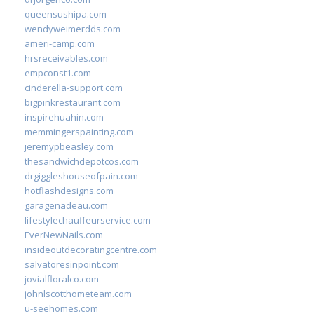
queensushipa.com
wendyweimerdds.com
ameri-camp.com
hrsreceivables.com
empconst1.com
cinderella-support.com
bigpinkrestaurant.com
inspirehuahin.com
memmingerspainting.com
jeremypbeasley.com
thesandwichdepotcos.com
drgiggleshouseofpain.com
hotflashdesigns.com
garagenadeau.com
lifestylechauffeurservice.com
EverNewNails.com
insideoutdecoratingcentre.com
salvatoresinpoint.com
jovialfloralco.com
johnlscotthometeam.com
u-seehomes.com