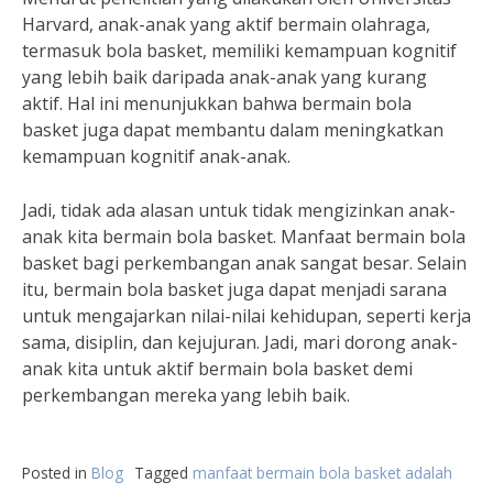
Harvard, anak-anak yang aktif bermain olahraga,
termasuk bola basket, memiliki kemampuan kognitif
yang lebih baik daripada anak-anak yang kurang
aktif. Hal ini menunjukkan bahwa bermain bola
basket juga dapat membantu dalam meningkatkan
kemampuan kognitif anak-anak.
Jadi, tidak ada alasan untuk tidak mengizinkan anak-
anak kita bermain bola basket. Manfaat bermain bola
basket bagi perkembangan anak sangat besar. Selain
itu, bermain bola basket juga dapat menjadi sarana
untuk mengajarkan nilai-nilai kehidupan, seperti kerja
sama, disiplin, dan kejujuran. Jadi, mari dorong anak-
anak kita untuk aktif bermain bola basket demi
perkembangan mereka yang lebih baik.
Posted in
Blog
Tagged
manfaat bermain bola basket adalah