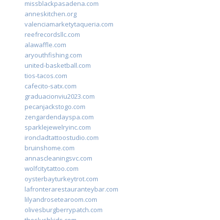
missblackpasadena.com
anneskitchen.org
valenciamarketytaqueria.com
reefrecordsllc.com
alawaffle.com
aryouthfishing.com
united-basketball.com
tios-tacos.com
cafecito-satx.com
graduacionviu2023.com
pecanjackstogo.com
zengardendayspa.com
sparklejewelryinc.com
ironcladtattoostudio.com
bruinshome.com
annascleaningsvc.com
wolfcitytattoo.com
oysterbayturkeytrot.com
lafronterarestauranteybar.com
lilyandrosetearoom.com
olivesburgberrypatch.com