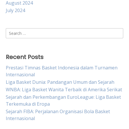
August 2024
July 2024
Search
for:
Recent Posts
Prestasi Timnas Basket Indonesia dalam Turnamen
Internasional
Liga Basket Dunia: Pandangan Umum dan Sejarah
WNBA: Liga Basket Wanita Terbaik di Amerika Serikat
Sejarah dan Perkembangan EuroLeague: Liga Basket
Terkemuka di Eropa
Sejarah FIBA: Perjalanan Organisasi Bola Basket
Internasional