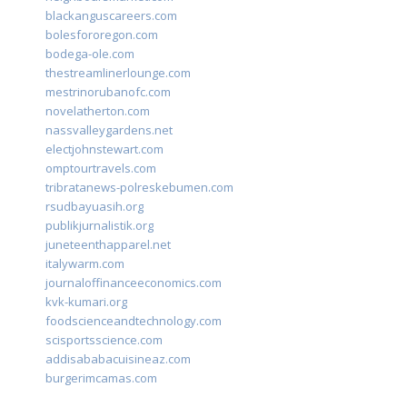
blackanguscareers.com
bolesfororegon.com
bodega-ole.com
thestreamlinerlounge.com
mestrinorubanofc.com
novelatherton.com
nassvalleygardens.net
electjohnstewart.com
omptourtravels.com
tribratanews-polreskebumen.com
rsudbayuasih.org
publikjurnalistik.org
juneteenthapparel.net
italywarm.com
journaloffinanceeconomics.com
kvk-kumari.org
foodscienceandtechnology.com
scisportsscience.com
addisababacuisineaz.com
burgerimcamas.com