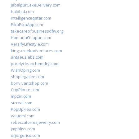
JabalpurCakeDelivery.com
halobjd.com
intelligenceqatar.com
PikaPikaApp.com
takecareofbusinessdfw.org
HamadaOfJapan.com
VersifyLifestyle.com
kingscreekadventures.com
antaeuslabs.com
purelycleanchemdry.com
WishOping.com
shoplegacee.com
bonvivantshop.com
CupPlante.com
mpzin.com
stcreal.com
PopUpFlea.com
valueml.com
rebeccatorresjewelry.com
jmpbliss.com
drjorgerico.com