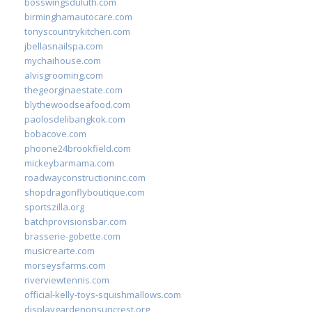
bosswingsduluth.com
birminghamautocare.com
tonyscountrykitchen.com
jbellasnailspa.com
mychaihouse.com
alvisgrooming.com
thegeorginaestate.com
blythewoodseafood.com
paolosdelibangkok.com
bobacove.com
phoone24brookfield.com
mickeybarmama.com
roadwayconstructioninc.com
shopdragonflyboutique.com
sportszilla.org
batchprovisionsbar.com
brasserie-gobette.com
musicrearte.com
morseysfarms.com
riverviewtennis.com
official-kelly-toys-squishmallows.com
displaygardenonsuncrest.org