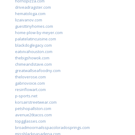
hornopizza.com
driveadragster.com
hematologa.com
lizaivanov.com
guesttinyhomes.com
home-plow-by-meyer.com
palatelatincuisine.com
blackdoglegacy.com
eatvivahouston.com
thebigshowok.com
chimeandstave.com
greatwallseafoodny.com
theloverose.com
gabriovoice.com
resinflowart.com
p-sports.net
korsairstreetwear.com
petshopallston.com
avenue26tacos.com
topgglasses.com
broadmoornailsspacoloradosprings.com
missblackpasadena.com