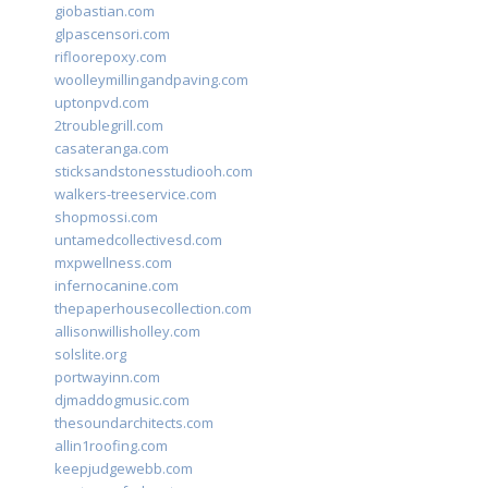
giobastian.com
glpascensori.com
rifloorepoxy.com
woolleymillingandpaving.com
uptonpvd.com
2troublegrill.com
casateranga.com
sticksandstonesstudiooh.com
walkers-treeservice.com
shopmossi.com
untamedcollectivesd.com
mxpwellness.com
infernocanine.com
thepaperhousecollection.com
allisonwillisholley.com
solslite.org
portwayinn.com
djmaddogmusic.com
thesoundarchitects.com
allin1roofing.com
keepjudgewebb.com