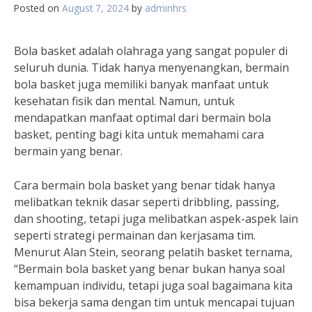
Posted on
August 7, 2024
by
adminhrs
Bola basket adalah olahraga yang sangat populer di
seluruh dunia. Tidak hanya menyenangkan, bermain
bola basket juga memiliki banyak manfaat untuk
kesehatan fisik dan mental. Namun, untuk
mendapatkan manfaat optimal dari bermain bola
basket, penting bagi kita untuk memahami cara
bermain yang benar.
Cara bermain bola basket yang benar tidak hanya
melibatkan teknik dasar seperti dribbling, passing,
dan shooting, tetapi juga melibatkan aspek-aspek lain
seperti strategi permainan dan kerjasama tim.
Menurut Alan Stein, seorang pelatih basket ternama,
“Bermain bola basket yang benar bukan hanya soal
kemampuan individu, tetapi juga soal bagaimana kita
bisa bekerja sama dengan tim untuk mencapai tujuan