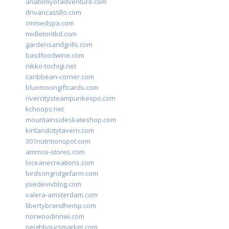
anatomyofadventure.com
drivancastillo.com
cmmedspa.com
midletontkd.com
gardensandgrills.com
basilfoodwine.com
nikko-tochigi.net
caribbean-corner.com
bluemoongiftcards.com
rivercitysteampunkexpo.com
kchoops.net
mountainsideskateshop.com
kirtlandcitytavern.com
301nutritionspot.com
ammos-stores.com
loceanecreations.com
birdsongridgefarm.com
joiedevivblog.com
valera-amsterdam.com
libertybrandhemp.com
norwoodinnwi.com
neighboursmarket.com