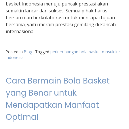
basket Indonesia menuju puncak prestasi akan
semakin lancar dan sukses. Semua pihak harus
bersatu dan berkolaborasi untuk mencapai tujuan
bersama, yaitu meraih prestasi gemilang di kancah
internasional.
Posted in
Blog
Tagged
perkembangan bola basket masuk ke
indonesia
Cara Bermain Bola Basket
yang Benar untuk
Mendapatkan Manfaat
Optimal