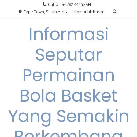
Skip
Call Us: +2782 444 YEAH
to
Cape Town, South Africa
nomor hk hari ini
content
Informasi
Seputar
Permainan
Bola Basket
Yang Semakin
Berkembang