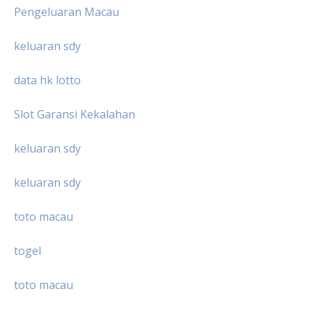
Pengeluaran Macau
keluaran sdy
data hk lotto
Slot Garansi Kekalahan
keluaran sdy
keluaran sdy
toto macau
togel
toto macau