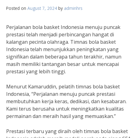
Posted on
August 7, 2024
by
adminhrs
Perjalanan bola basket Indonesia menuju puncak
prestasi telah menjadi perbincangan hangat di
kalangan pecinta olahraga. Timnas bola basket
Indonesia telah menunjukkan peningkatan yang
signifikan dalam beberapa tahun terakhir, namun
masih memiliki tantangan besar untuk mencapai
prestasi yang lebih tinggi.
Menurut Kamaruddin, pelatih timnas bola basket
Indonesia, “Perjalanan menuju puncak prestasi
membutuhkan kerja keras, dedikasi, dan kesabaran.
Kami terus berusaha untuk meningkatkan kualitas
permainan dan meraih hasil yang memuaskan.”
Prestasi terbaru yang diraih oleh timnas bola basket