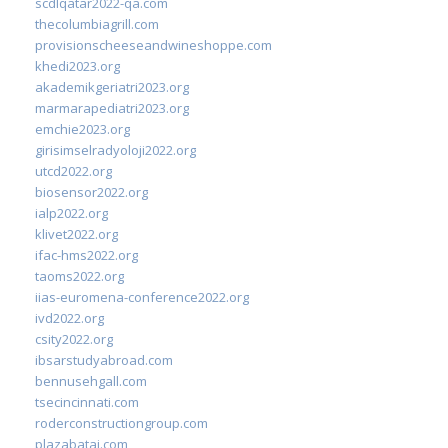
scdlqatar2022-qa.com
thecolumbiagrill.com
provisionscheeseandwineshoppe.com
khedi2023.org
akademikgeriatri2023.org
marmarapediatri2023.org
emchie2023.org
girisimselradyoloji2022.org
utcd2022.org
biosensor2022.org
ialp2022.org
klivet2022.org
ifac-hms2022.org
taoms2022.org
iias-euromena-conference2022.org
ivd2022.org
csity2022.org
ibsarstudyabroad.com
bennusehgall.com
tsecincinnati.com
roderconstructiongroup.com
plazabatai.com