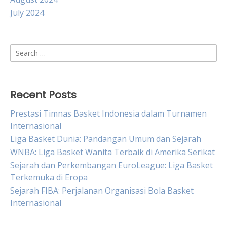
July 2024
Search
for:
Recent Posts
Prestasi Timnas Basket Indonesia dalam Turnamen
Internasional
Liga Basket Dunia: Pandangan Umum dan Sejarah
WNBA: Liga Basket Wanita Terbaik di Amerika Serikat
Sejarah dan Perkembangan EuroLeague: Liga Basket
Terkemuka di Eropa
Sejarah FIBA: Perjalanan Organisasi Bola Basket
Internasional