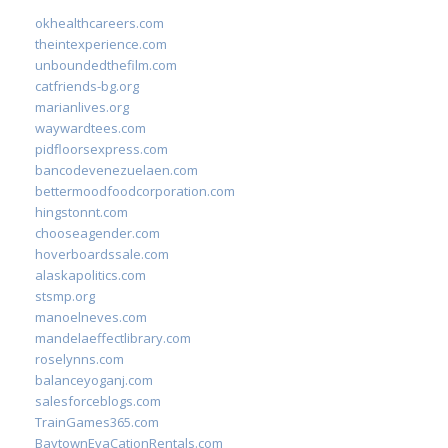
okhealthcareers.com
theintexperience.com
unboundedthefilm.com
catfriends-bg.org
marianlives.org
waywardtees.com
pidfloorsexpress.com
bancodevenezuelaen.com
bettermoodfoodcorporation.com
hingstonnt.com
chooseagender.com
hoverboardssale.com
alaskapolitics.com
stsmp.org
manoelneves.com
mandelaeffectlibrary.com
roselynns.com
balanceyoganj.com
salesforceblogs.com
TrainGames365.com
BaytownEvaCationRentals.com