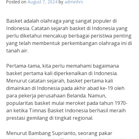
Posted on
August 7, 2024
by
adminhrs
Basket adalah olahraga yang sangat populer di
Indonesia. Catatan sejarah basket di Indonesia yang
perlu diketahui mencakup berbagai peristiwa penting
yang telah membentuk perkembangan olahraga ini di
tanah air.
Pertama-tama, kita perlu memahami bagaimana
basket pertama kali diperkenalkan di Indonesia.
Menurut catatan sejarah, basket pertama kali
dimainkan di Indonesia pada akhir abad ke-19 oleh
para pekerja perusahaan Belanda. Namun,
popularitas basket mulai meroket pada tahun 1970-
an ketika Timnas Basket Indonesia berhasil meraih
prestasi gemilang di tingkat regional.
Menurut Bambang Suprianto, seorang pakar