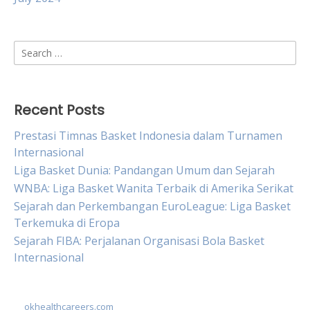
Search
for:
Recent Posts
Prestasi Timnas Basket Indonesia dalam Turnamen
Internasional
Liga Basket Dunia: Pandangan Umum dan Sejarah
WNBA: Liga Basket Wanita Terbaik di Amerika Serikat
Sejarah dan Perkembangan EuroLeague: Liga Basket
Terkemuka di Eropa
Sejarah FIBA: Perjalanan Organisasi Bola Basket
Internasional
okhealthcareers.com