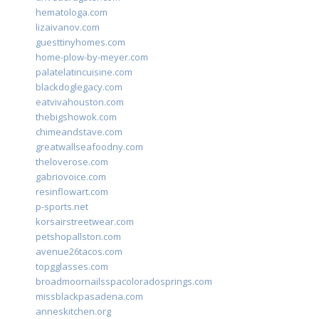
hematologa.com
lizaivanov.com
guesttinyhomes.com
home-plow-by-meyer.com
palatelatincuisine.com
blackdoglegacy.com
eatvivahouston.com
thebigshowok.com
chimeandstave.com
greatwallseafoodny.com
theloverose.com
gabriovoice.com
resinflowart.com
p-sports.net
korsairstreetwear.com
petshopallston.com
avenue26tacos.com
topgglasses.com
broadmoornailsspacoloradosprings.com
missblackpasadena.com
anneskitchen.org