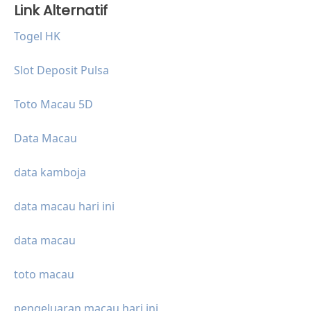
Link Alternatif
Togel HK
Slot Deposit Pulsa
Toto Macau 5D
Data Macau
data kamboja
data macau hari ini
data macau
toto macau
pengeluaran macau hari ini