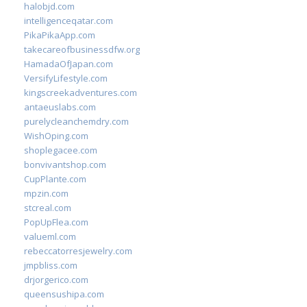
halobjd.com
intelligenceqatar.com
PikaPikaApp.com
takecareofbusinessdfw.org
HamadaOfJapan.com
VersifyLifestyle.com
kingscreekadventures.com
antaeuslabs.com
purelycleanchemdry.com
WishOping.com
shoplegacee.com
bonvivantshop.com
CupPlante.com
mpzin.com
stcreal.com
PopUpFlea.com
valueml.com
rebeccatorresjewelry.com
jmpbliss.com
drjorgerico.com
queensushipa.com