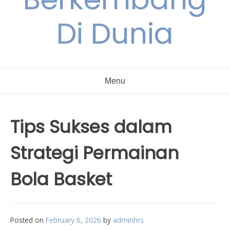
Di Dunia
Menu
Tips Sukses dalam
Strategi Permainan
Bola Basket
Posted on
February 6, 2026
by
adminhrs