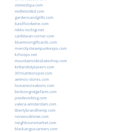
cmmedspa.com
midletontkd.com
gardensandgrills.com
basilfoodwine.com
nikko-tochigi.net
caribbean-corner.com
bluemoongiftcards.com
rivercitysteampunkexpo.com
kchoops.net
mountainsideskateshop.com
kirtlandcitytavern.com
301nutritionspot.com
ammos-stores.com
loceanecreations.com
birdsongridgefarm.com
joiedevivblog.com
valera-amsterdam.com
libertybrandhemp.com
norwoodinnwi.com
neighboursmarket.com
blackanguscareers.com