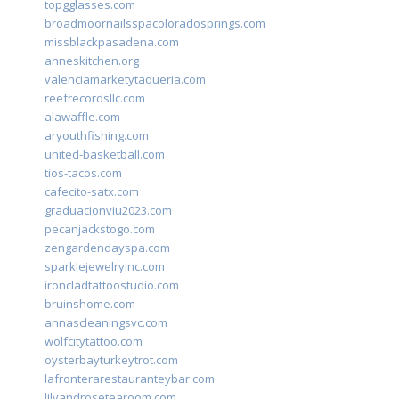
topgglasses.com
broadmoornailsspacoloradosprings.com
missblackpasadena.com
anneskitchen.org
valenciamarketytaqueria.com
reefrecordsllc.com
alawaffle.com
aryouthfishing.com
united-basketball.com
tios-tacos.com
cafecito-satx.com
graduacionviu2023.com
pecanjackstogo.com
zengardendayspa.com
sparklejewelryinc.com
ironcladtattoostudio.com
bruinshome.com
annascleaningsvc.com
wolfcitytattoo.com
oysterbayturkeytrot.com
lafronterarestauranteybar.com
lilyandrosetearoom.com