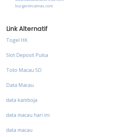
burgerimcamas.com
Link Alternatif
Togel HK
Slot Deposit Pulsa
Toto Macau 5D
Data Macau
data kamboja
data macau hari ini
data macau