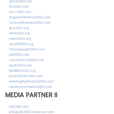
aprce2022.com
ibie2022.com
sbcc-2022.com
AngolaOilAndGas2022.com
Convoy4Freedom2022.com
grur2023.org
hkhk2023.org
napm2023.org
apsdfd2023.org
forumausape2023.com
imkl2023.com
careerfaircsd2023.com
apsth2023.com
MedItRio2023.org
lcicon2023boston.com
waitangidayfestival2022.com
vacancesscolaires2022.com
MEDIA PARTNER II
isth2022.com
p2b2pabi2023-makassar.com