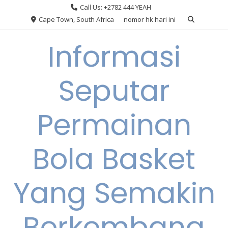
Skip
Call Us: +2782 444 YEAH
to
Cape Town, South Africa
nomor hk hari ini
content
Informasi
Seputar
Permainan
Bola Basket
Yang Semakin
Berkembang