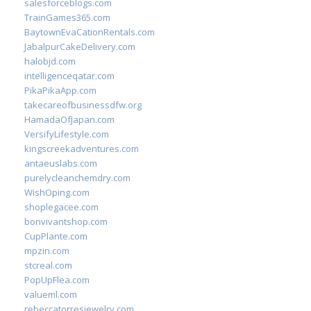
salesforceblogs.com
TrainGames365.com
BaytownEvaCationRentals.com
JabalpurCakeDelivery.com
halobjd.com
intelligenceqatar.com
PikaPikaApp.com
takecareofbusinessdfw.org
HamadaOfJapan.com
VersifyLifestyle.com
kingscreekadventures.com
antaeuslabs.com
purelycleanchemdry.com
WishOping.com
shoplegacee.com
bonvivantshop.com
CupPlante.com
mpzin.com
stcreal.com
PopUpFlea.com
valueml.com
rebeccatorresjewelry.com