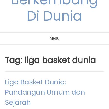
Di Dunia
Menu
Tag:
liga basket dunia
Liga Basket Dunia:
Pandangan Umum dan
Sejarah