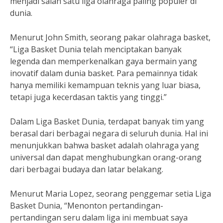
menjadi salah satu liga olahraga paling populer di
dunia.
Menurut John Smith, seorang pakar olahraga basket,
“Liga Basket Dunia telah menciptakan banyak
legenda dan memperkenalkan gaya bermain yang
inovatif dalam dunia basket. Para pemainnya tidak
hanya memiliki kemampuan teknis yang luar biasa,
tetapi juga kecerdasan taktis yang tinggi.”
Dalam Liga Basket Dunia, terdapat banyak tim yang
berasal dari berbagai negara di seluruh dunia. Hal ini
menunjukkan bahwa basket adalah olahraga yang
universal dan dapat menghubungkan orang-orang
dari berbagai budaya dan latar belakang.
Menurut Maria Lopez, seorang penggemar setia Liga
Basket Dunia, “Menonton pertandingan-
pertandingan seru dalam liga ini membuat saya