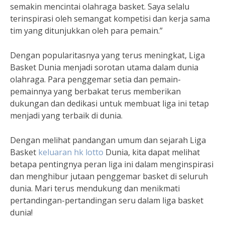
semakin mencintai olahraga basket. Saya selalu
terinspirasi oleh semangat kompetisi dan kerja sama
tim yang ditunjukkan oleh para pemain.”
Dengan popularitasnya yang terus meningkat, Liga
Basket Dunia menjadi sorotan utama dalam dunia
olahraga. Para penggemar setia dan pemain-
pemainnya yang berbakat terus memberikan
dukungan dan dedikasi untuk membuat liga ini tetap
menjadi yang terbaik di dunia.
Dengan melihat pandangan umum dan sejarah Liga
Basket
keluaran hk lotto
Dunia, kita dapat melihat
betapa pentingnya peran liga ini dalam menginspirasi
dan menghibur jutaan penggemar basket di seluruh
dunia. Mari terus mendukung dan menikmati
pertandingan-pertandingan seru dalam liga basket
dunia!