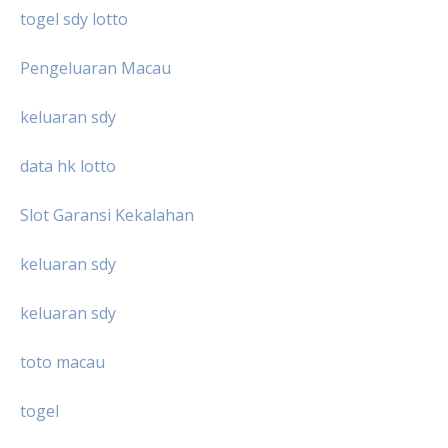
togel sdy lotto
Pengeluaran Macau
keluaran sdy
data hk lotto
Slot Garansi Kekalahan
keluaran sdy
keluaran sdy
toto macau
togel