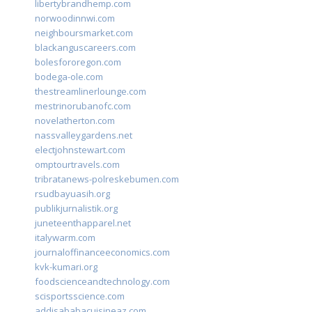
libertybrandhemp.com
norwoodinnwi.com
neighboursmarket.com
blackanguscareers.com
bolesfororegon.com
bodega-ole.com
thestreamlinerlounge.com
mestrinorubanofc.com
novelatherton.com
nassvalleygardens.net
electjohnstewart.com
omptourtravels.com
tribratanews-polreskebumen.com
rsudbayuasih.org
publikjurnalistik.org
juneteenthapparel.net
italywarm.com
journaloffinanceeconomics.com
kvk-kumari.org
foodscienceandtechnology.com
scisportsscience.com
addisababacuisineaz.com