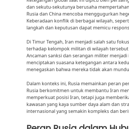
Ketegangan global saat ini dipicu oleh persa
dan sekutu-sekutunya berusaha mempertahank
Rusia dan China mencoba menggugurkan hegem
Keberadaan konflik di berbagai wilayah, sepe
langkah dan keputusan dapat memicu respons y
Di Timur Tengah, Iran menjadi salah satu fok
terhadap kelompok militan di wilayah tersebu
Ancaman sanksi dan serangan militer menjadi 
menciptakan suasana ketegangan antara kedua 
menegaskan bahwa mereka tidak akan mundur
Dalam konteks ini, Rusia memainkan peran penti
Rusia berkomitmen untuk membantu Iran mengh
memperkuat posisi Iran, tetapi juga memberi
kawasan yang kaya sumber daya alam dan stra
internasional yang semakin kompleks dan beri
Peran Rusia dalam Hubu