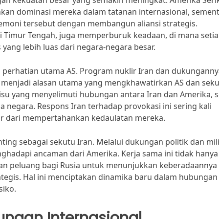
ingan kekuatan besar yang semakin meningkat. Amerika Seri
an dominasi mereka dalam tatanan internasional, semen
oni tersebut dengan membangun aliansi strategis.
rti Timur Tengah, juga memperburuk keadaan, di mana seti
ang lebih luas dari negara-negara besar.
us perhatian utama AS. Program nuklir Iran dan dukungann
t menjadi alasan utama yang mengkhawatirkan AS dan seku
isu yang menyelimuti hubungan antara Iran dan Amerika, s
negara. Respons Iran terhadap provokasi ini sering kali
 dari mempertahankan kedaulatan mereka.
ng sebagai sekutu Iran. Melalui dukungan politik dan mili
adapi ancaman dari Amerika. Kerja sama ini tidak hanya
kan peluang bagi Rusia untuk menunjukkan keberadaannya 
tegis. Hal ini menciptakan dinamika baru dalam hubungan
siko.
ngan Internasional