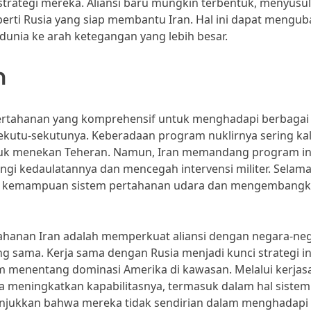
rategi mereka. Aliansi baru mungkin terbentuk, menyusul
perti Rusia yang siap membantu Iran. Hal ini dapat mengu
nia ke arah ketegangan yang lebih besar.
n
ertahanan yang komprehensif untuk menghadapi berbagai
ekutu-sekutunya. Keberadaan program nuklirnya sering kal
ntuk menekan Teheran. Namun, Iran memandang program in
ngi kedaulatannya dan mencegah intervensi militer. Selam
an kemampuan sistem pertahanan udara dan mengembang
tahanan Iran adalah memperkuat aliansi dengan negara-ne
ng sama. Kerja sama dengan Rusia menjadi kunci strategi ini
m menentang dominasi Amerika di kawasan. Melalui kerja
ha meningkatkan kapabilitasnya, termasuk dalam hal sistem
nunjukkan bahwa mereka tidak sendirian dalam menghadapi