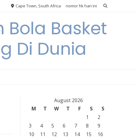
Cape Town, South Africa
nomor hk hari ini
 Bola Basket
 Di Dunia
August 2026
M
T
W
T
F
S
S
1
2
3
4
5
6
7
8
9
10
11
12
13
14
15
16