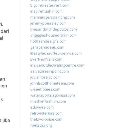
bigpinkrestaurant.com
inspirehuahin.com
memmingerspainting.com
jeremypbeasley.com
i.
thesandwichdepotcos.com
dari
drgiggleshouseofpain.com
ai
hotflashdesigns.com
garagenadeau.com
lifestylechauffeurservice.com
EverNewNails.com
insideoutdecoratingcentre.com
salvatoresinpoint.com
jovialfloralco.com
kan
johnlscotthometeam.com
tmen
u-seehomes.com
watersportslagonissi.com
uk
mischieffashion.com
eduwyre.com
retro-interiors.com
theblvd-boise.com
 jika
fpet2023.org