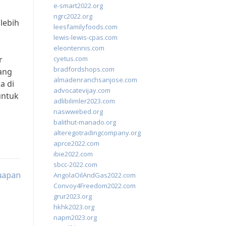
e-smart2022.org
ngrc2022.org
 lebih
leesfamilyfoods.com
lewis-lewis-cpas.com
eleontennis.com
r
cyetus.com
bradfordshops.com
yang
almadenranchsanjose.com
a di
advocatevijay.com
untuk
adlibilimler2023.com
naswwebed.org
balithut-manado.org
alteregotradingcompany.org
aprce2022.com
ibie2022.com
sbcc-2022.com
Suapan
AngolaOilAndGas2022.com
Convoy4Freedom2022.com
grur2023.org
hkhk2023.org
napm2023.org