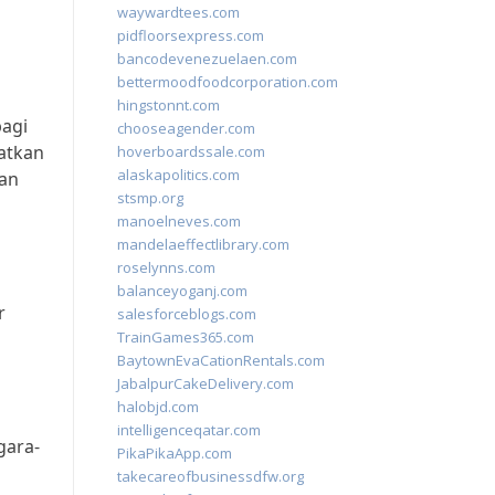
waywardtees.com
pidfloorsexpress.com
bancodevenezuelaen.com
bettermoodfoodcorporation.com
hingstonnt.com
bagi
chooseagender.com
atkan
hoverboardssale.com
alaskapolitics.com
gan
stsmp.org
manoelneves.com
mandelaeffectlibrary.com
roselynns.com
balanceyoganj.com
r
salesforceblogs.com
TrainGames365.com
BaytownEvaCationRentals.com
JabalpurCakeDelivery.com
halobjd.com
intelligenceqatar.com
gara-
PikaPikaApp.com
takecareofbusinessdfw.org