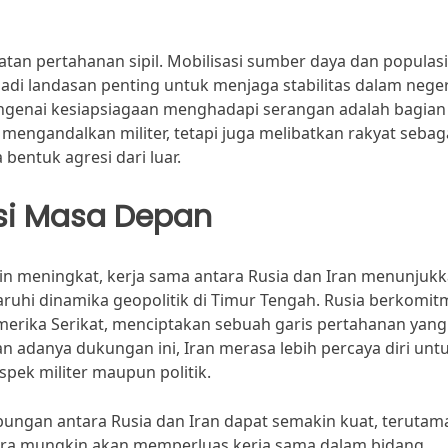
atan pertahanan sipil. Mobilisasi sumber daya dan populasi
adi landasan penting untuk menjaga stabilitas dalam neger
ngenai kesiapsiagaan menghadapi serangan adalah bagian 
a mengandalkan militer, tetapi juga melibatkan rakyat sebag
entuk agresi dari luar.
si Masa Depan
n meningkat, kerja sama antara Rusia dan Iran menunjuk
aruhi dinamika geopolitik di Timur Tengah. Rusia berkomi
Amerika Serikat, menciptakan sebuah garis pertahanan yang
 adanya dukungan ini, Iran merasa lebih percaya diri unt
pek militer maupun politik.
gan antara Rusia dan Iran dapat semakin kuat, terutama
egara mungkin akan memperluas kerja sama dalam bidang