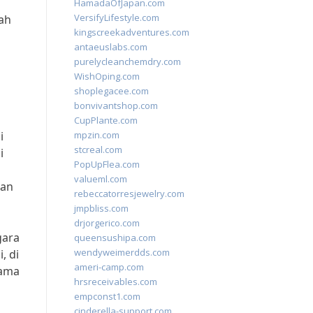
HamadaOfJapan.com
VersifyLifestyle.com
bah
kingscreekadventures.com
antaeuslabs.com
purelycleanchemdry.com
WishOping.com
shoplegacee.com
bonvivantshop.com
CupPlante.com
i
mpzin.com
stcreal.com
i
PopUpFlea.com
a
valueml.com
kan
rebeccatorresjewelry.com
jmpbliss.com
drjorgerico.com
gara
queensushipa.com
wendyweimerdds.com
, di
ameri-camp.com
sama
hrsreceivables.com
empconst1.com
cinderella-support.com