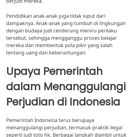
berjudi mereka.
Pendidikan anak-anak juga tidak luput dari
dampaknya. Anak-anak yang tumbuh di lingkungan
dengan budaya judi cenderung meniru perilaku
tersebut, sehingga mengganggu proses belajar
mereka dan membentuk pola pikir yang salah
tentang uang dan keberuntungan.
Upaya Pemerintah
dalam Menanggulangi
Perjudian di Indonesia
Pemerintah Indonesia terus berupaya
menanggulangi perjudian, termasuk praktik ilegal
seperti judi toto hk. Berbagai langkah diambil untuk