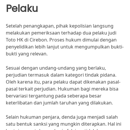
Pelaku
Setelah penangkapan, pihak kepolisian langsung
melakukan pemeriksaan terhadap dua pelaku judi
Toto HK di Cirebon. Proses hukum dimulai dengan
penyelidikan lebih lanjut untuk mengumpulkan bukti-
bukti yang relevan.
Sesuai dengan undang-undang yang berlaku,
perjudian termasuk dalam kategori tindak pidana.
Oleh karena itu, para pelaku dapat dikenakan pasal-
pasal terkait perjudian. Hukuman bagi mereka bisa
bervariasi tergantung pada seberapa besar
keterlibatan dan jumlah taruhan yang dilakukan.
Selain hukuman penjara, denda juga menjadi salah
satu bentuk sanksi yang mungkin diterapkan. Hal ini