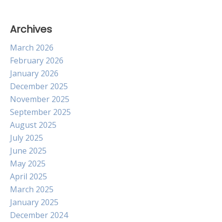
Archives
March 2026
February 2026
January 2026
December 2025
November 2025
September 2025
August 2025
July 2025
June 2025
May 2025
April 2025
March 2025
January 2025
December 2024