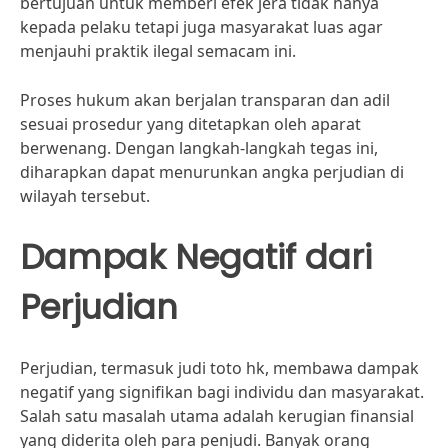
bertujuan untuk memberi efek jera tidak hanya
kepada pelaku tetapi juga masyarakat luas agar
menjauhi praktik ilegal semacam ini.
Proses hukum akan berjalan transparan dan adil
sesuai prosedur yang ditetapkan oleh aparat
berwenang. Dengan langkah-langkah tegas ini,
diharapkan dapat menurunkan angka perjudian di
wilayah tersebut.
Dampak Negatif dari
Perjudian
Perjudian, termasuk judi toto hk, membawa dampak
negatif yang signifikan bagi individu dan masyarakat.
Salah satu masalah utama adalah kerugian finansial
yang diderita oleh para penjudi. Banyak orang