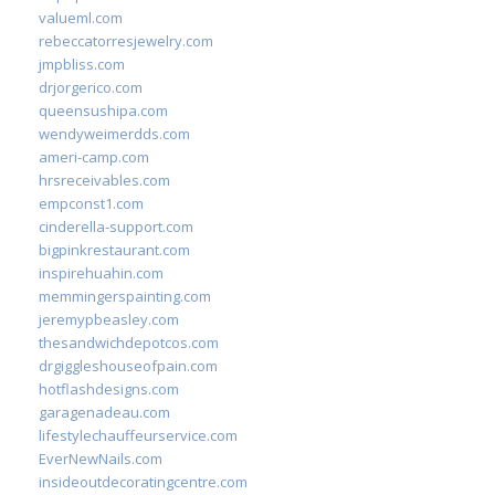
valueml.com
rebeccatorresjewelry.com
jmpbliss.com
drjorgerico.com
queensushipa.com
wendyweimerdds.com
ameri-camp.com
hrsreceivables.com
empconst1.com
cinderella-support.com
bigpinkrestaurant.com
inspirehuahin.com
memmingerspainting.com
jeremypbeasley.com
thesandwichdepotcos.com
drgiggleshouseofpain.com
hotflashdesigns.com
garagenadeau.com
lifestylechauffeurservice.com
EverNewNails.com
insideoutdecoratingcentre.com