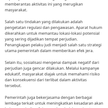
memberantas aktivitas ini yang merugikan
masyarakat.
Salah satu tindakan yang dilakukan adalah
pengetatan regulasi dan pengawasan. Aparat hukum
dikerahkan untuk memantau lokasi-lokasi potensial
yang sering dijadikan tempat perjudian.
Penangkapan pelaku judi menjadi salah satu strategi
utama pemerintah dalam memberikan efek jera.
Selain itu, sosialisasi mengenai dampak negatif dari
perjudian juga gencar dilakukan. Melalui kampanye
edukatif, masyarakat diajak untuk memahami risiko
dan konsekuensi dari terlibat dalam aktivitas
tersebut.
Pemerintah juga bekerjasama dengan berbagai
lembaga terkait untuk meningkatkan kesadaran akan