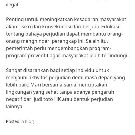
ilegal.
Penting untuk meningkatkan kesadaran masyarakat
akan risiko dan konsekuensi dari berjudi. Edukasi
tentang bahaya perjudian dapat membantu orang-
orang menghindari perangkap ini. Selain itu,
pemerintah perlu mengembangkan program-
program preventif agar masyarakat lebih terlindungi.
Sangat disarankan bagi setiap individu untuk
menjauhi aktivitas perjudian demi masa depan yang
lebih baik. Mari bersama-sama menciptakan
lingkungan yang sehat tanpa adanya pengaruh
negatif dari judi toto HK atau bentuk perjudian
lainnya.
Posted in
Blog