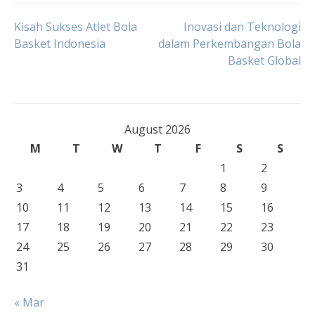
Post
Kisah Sukses Atlet Bola
Inovasi dan Teknologi
Basket Indonesia
dalam Perkembangan Bola
Basket Global
navigation
August 2026
M
T
W
T
F
S
S
1
2
3
4
5
6
7
8
9
10
11
12
13
14
15
16
17
18
19
20
21
22
23
24
25
26
27
28
29
30
31
« Mar