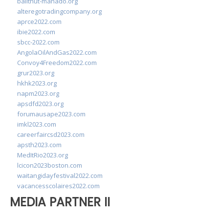
balithut-manado.org
alteregotradingcompany.org
aprce2022.com
ibie2022.com
sbcc-2022.com
AngolaOilAndGas2022.com
Convoy4Freedom2022.com
grur2023.org
hkhk2023.org
napm2023.org
apsdfd2023.org
forumausape2023.com
imkl2023.com
careerfaircsd2023.com
apsth2023.com
MedItRio2023.org
lcicon2023boston.com
waitangidayfestival2022.com
vacancesscolaires2022.com
MEDIA PARTNER II