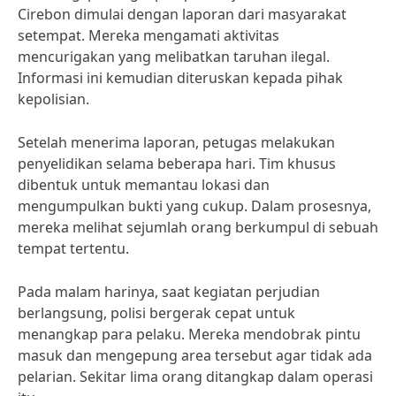
Cirebon dimulai dengan laporan dari masyarakat
setempat. Mereka mengamati aktivitas
mencurigakan yang melibatkan taruhan ilegal.
Informasi ini kemudian diteruskan kepada pihak
kepolisian.
Setelah menerima laporan, petugas melakukan
penyelidikan selama beberapa hari. Tim khusus
dibentuk untuk memantau lokasi dan
mengumpulkan bukti yang cukup. Dalam prosesnya,
mereka melihat sejumlah orang berkumpul di sebuah
tempat tertentu.
Pada malam harinya, saat kegiatan perjudian
berlangsung, polisi bergerak cepat untuk
menangkap para pelaku. Mereka mendobrak pintu
masuk dan mengepung area tersebut agar tidak ada
pelarian. Sekitar lima orang ditangkap dalam operasi