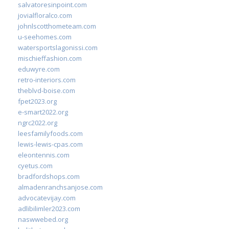
salvatoresinpoint.com
jovialfloralco.com
johnlscotthometeam.com
u-seehomes.com
watersportslagonissi.com
mischieffashion.com
eduwyre.com
retro-interiors.com
theblvd-boise.com
fpet2023.org
e-smart2022.org
ngrc2022.org
leesfamilyfoods.com
lewis-lewis-cpas.com
eleontennis.com
cyetus.com
bradfordshops.com
almadenranchsanjose.com
advocatevijay.com
adlibilimler2023.com
naswwebed.org