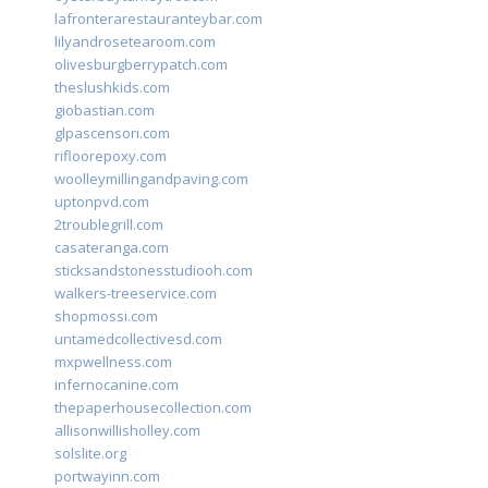
lafronterarestauranteybar.com
lilyandrosetearoom.com
olivesburgberrypatch.com
theslushkids.com
giobastian.com
glpascensori.com
rifloorepoxy.com
woolleymillingandpaving.com
uptonpvd.com
2troublegrill.com
casateranga.com
sticksandstonesstudiooh.com
walkers-treeservice.com
shopmossi.com
untamedcollectivesd.com
mxpwellness.com
infernocanine.com
thepaperhousecollection.com
allisonwillisholley.com
solslite.org
portwayinn.com