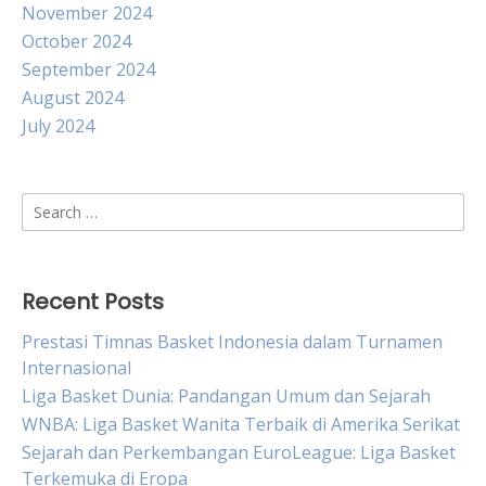
November 2024
October 2024
September 2024
August 2024
July 2024
Search
for:
Recent Posts
Prestasi Timnas Basket Indonesia dalam Turnamen
Internasional
Liga Basket Dunia: Pandangan Umum dan Sejarah
WNBA: Liga Basket Wanita Terbaik di Amerika Serikat
Sejarah dan Perkembangan EuroLeague: Liga Basket
Terkemuka di Eropa