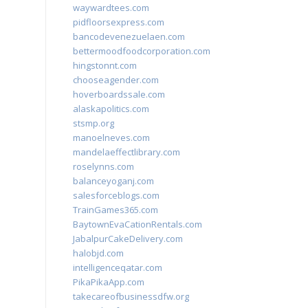
waywardtees.com
pidfloorsexpress.com
bancodevenezuelaen.com
bettermoodfoodcorporation.com
hingstonnt.com
chooseagender.com
hoverboardssale.com
alaskapolitics.com
stsmp.org
manoelneves.com
mandelaeffectlibrary.com
roselynns.com
balanceyoganj.com
salesforceblogs.com
TrainGames365.com
BaytownEvaCationRentals.com
JabalpurCakeDelivery.com
halobjd.com
intelligenceqatar.com
PikaPikaApp.com
takecareofbusinessdfw.org