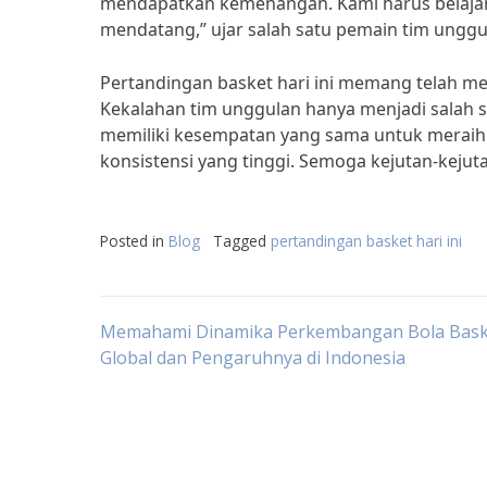
mendapatkan kemenangan. Kami harus belajar d
mendatang,” ujar salah satu pemain tim unggul
Pertandingan basket hari ini memang telah me
Kekalahan tim unggulan hanya menjadi salah s
memiliki kesempatan yang sama untuk merai
konsistensi yang tinggi. Semoga kejutan-kejut
Posted in
Blog
Tagged
pertandingan basket hari ini
Post
Memahami Dinamika Perkembangan Bola Bask
Global dan Pengaruhnya di Indonesia
navigation