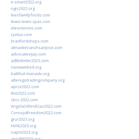
e-smart2022.org
ngrc2022.org
leesfamilyfoods.com
lewis-lewis-cpas.com
eleontennis.com
cyetus.com
bradfordshops.com
almadenranchsanjose.com
advocatevijay.com
adlibilimler2023.com
naswwebed.org
balithut-manado.org
alteregotradingcompany.org
aprce2022.com
ibie2022.com
sbcc-2022.com
AngolaOilAndGas2022.com
Convoy4Freedom2022.com
grur2023.org
hkhk2023.org
napm2023.org
apsdfd2023.org