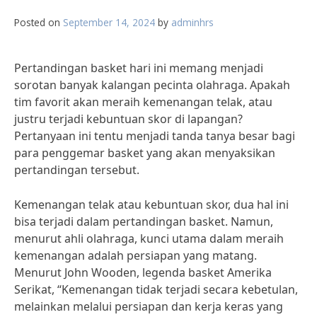
Posted on
September 14, 2024
by
adminhrs
Pertandingan basket hari ini memang menjadi
sorotan banyak kalangan pecinta olahraga. Apakah
tim favorit akan meraih kemenangan telak, atau
justru terjadi kebuntuan skor di lapangan?
Pertanyaan ini tentu menjadi tanda tanya besar bagi
para penggemar basket yang akan menyaksikan
pertandingan tersebut.
Kemenangan telak atau kebuntuan skor, dua hal ini
bisa terjadi dalam pertandingan basket. Namun,
menurut ahli olahraga, kunci utama dalam meraih
kemenangan adalah persiapan yang matang.
Menurut John Wooden, legenda basket Amerika
Serikat, “Kemenangan tidak terjadi secara kebetulan,
melainkan melalui persiapan dan kerja keras yang