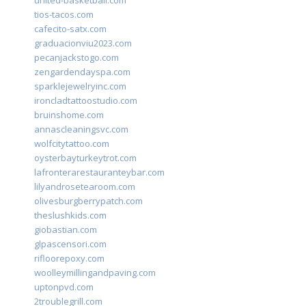
united-basketball.com
tios-tacos.com
cafecito-satx.com
graduacionviu2023.com
pecanjackstogo.com
zengardendayspa.com
sparklejewelryinc.com
ironcladtattoostudio.com
bruinshome.com
annascleaningsvc.com
wolfcitytattoo.com
oysterbayturkeytrot.com
lafronterarestauranteybar.com
lilyandrosetearoom.com
olivesburgberrypatch.com
theslushkids.com
giobastian.com
glpascensori.com
rifloorepoxy.com
woolleymillingandpaving.com
uptonpvd.com
2troublegrill.com