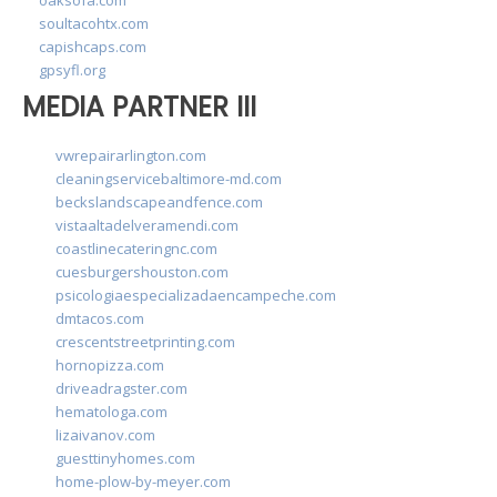
soultacohtx.com
capishcaps.com
gpsyfl.org
MEDIA PARTNER III
vwrepairarlington.com
cleaningservicebaltimore-md.com
beckslandscapeandfence.com
vistaaltadelveramendi.com
coastlinecateringnc.com
cuesburgershouston.com
psicologiaespecializadaencampeche.com
dmtacos.com
crescentstreetprinting.com
hornopizza.com
driveadragster.com
hematologa.com
lizaivanov.com
guesttinyhomes.com
home-plow-by-meyer.com