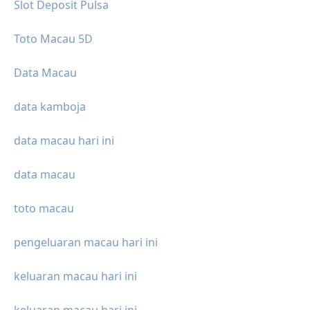
Slot Deposit Pulsa
Toto Macau 5D
Data Macau
data kamboja
data macau hari ini
data macau
toto macau
pengeluaran macau hari ini
keluaran macau hari ini