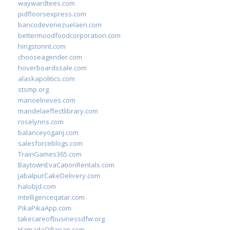
waywardtees.com
pidfloorsexpress.com
bancodevenezuelaen.com
bettermoodfoodcorporation.com
hingstonnt.com
chooseagender.com
hoverboardssale.com
alaskapolitics.com
stsmp.org
manoelneves.com
mandelaeffectlibrary.com
roselynns.com
balanceyoganj.com
salesforceblogs.com
TrainGames365.com
BaytownEvaCationRentals.com
JabalpurCakeDelivery.com
halobjd.com
intelligenceqatar.com
PikaPikaApp.com
takecareofbusinessdfw.org
HamadaOfJapan.com