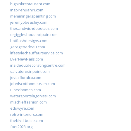
bigpinkrestaurant.com
inspirehuahin.com
memmingerspainting.com
jeremypbeasley.com
thesandwichdepotcos.com
drgiggleshouseofpain.com
hotflashdesigns.com
garagenadeau.com
lifestylechauffeurservice.com
EverNewNails.com
insideoutdecoratingcentre.com
salvatoresinpoint.com
jovialfloralco.com
johnlscotthometeam.com
u-seehomes.com
watersportslagonissi.com
mischieffashion.com
eduwyre.com
retro-interiors.com
theblvd-boise.com
fpet2023.org