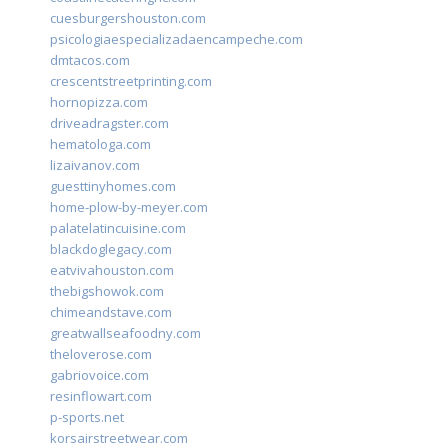
cuesburgershouston.com
psicologiaespecializadaencampeche.com
dmtacos.com
crescentstreetprinting.com
hornopizza.com
driveadragster.com
hematologa.com
lizaivanov.com
guesttinyhomes.com
home-plow-by-meyer.com
palatelatincuisine.com
blackdoglegacy.com
eatvivahouston.com
thebigshowok.com
chimeandstave.com
greatwallseafoodny.com
theloverose.com
gabriovoice.com
resinflowart.com
p-sports.net
korsairstreetwear.com