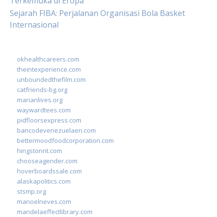
Terkemuka di Eropa
Sejarah FIBA: Perjalanan Organisasi Bola Basket
Internasional
okhealthcareers.com
theintexperience.com
unboundedthefilm.com
catfriends-bg.org
marianlives.org
waywardtees.com
pidfloorsexpress.com
bancodevenezuelaen.com
bettermoodfoodcorporation.com
hingstonnt.com
chooseagender.com
hoverboardssale.com
alaskapolitics.com
stsmp.org
manoelneves.com
mandelaeffectlibrary.com