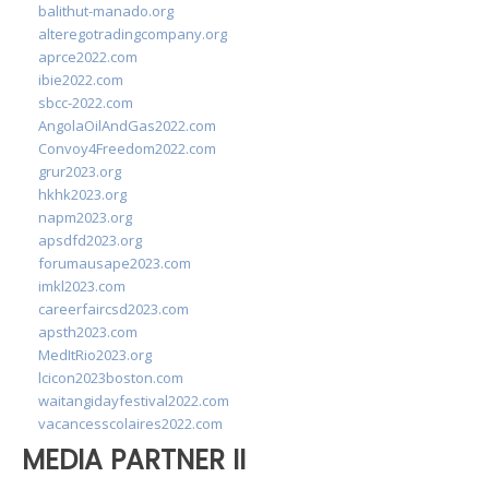
balithut-manado.org
alteregotradingcompany.org
aprce2022.com
ibie2022.com
sbcc-2022.com
AngolaOilAndGas2022.com
Convoy4Freedom2022.com
grur2023.org
hkhk2023.org
napm2023.org
apsdfd2023.org
forumausape2023.com
imkl2023.com
careerfaircsd2023.com
apsth2023.com
MedItRio2023.org
lcicon2023boston.com
waitangidayfestival2022.com
vacancesscolaires2022.com
MEDIA PARTNER II