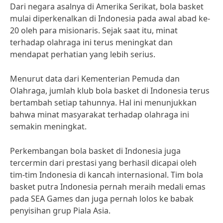
Dari negara asalnya di Amerika Serikat, bola basket
mulai diperkenalkan di Indonesia pada awal abad ke-
20 oleh para misionaris. Sejak saat itu, minat
terhadap olahraga ini terus meningkat dan
mendapat perhatian yang lebih serius.
Menurut data dari Kementerian Pemuda dan
Olahraga, jumlah klub bola basket di Indonesia terus
bertambah setiap tahunnya. Hal ini menunjukkan
bahwa minat masyarakat terhadap olahraga ini
semakin meningkat.
Perkembangan bola basket di Indonesia juga
tercermin dari prestasi yang berhasil dicapai oleh
tim-tim Indonesia di kancah internasional. Tim bola
basket putra Indonesia pernah meraih medali emas
pada SEA Games dan juga pernah lolos ke babak
penyisihan grup Piala Asia.