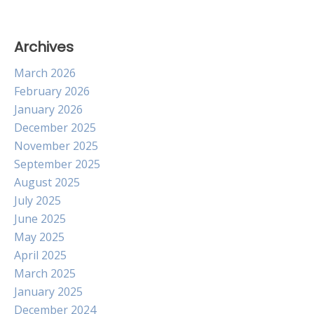
Archives
March 2026
February 2026
January 2026
December 2025
November 2025
September 2025
August 2025
July 2025
June 2025
May 2025
April 2025
March 2025
January 2025
December 2024