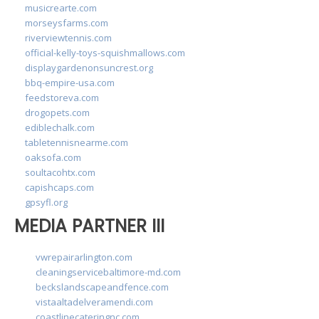
musicrearte.com
morseysfarms.com
riverviewtennis.com
official-kelly-toys-squishmallows.com
displaygardenonsuncrest.org
bbq-empire-usa.com
feedstoreva.com
drogopets.com
ediblechalk.com
tabletennisnearme.com
oaksofa.com
soultacohtx.com
capishcaps.com
gpsyfl.org
MEDIA PARTNER III
vwrepairarlington.com
cleaningservicebaltimore-md.com
beckslandscapeandfence.com
vistaaltadelveramendi.com
coastlinecateringnc.com