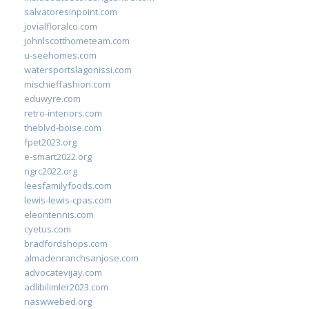
salvatoresinpoint.com
jovialfloralco.com
johnlscotthometeam.com
u-seehomes.com
watersportslagonissi.com
mischieffashion.com
eduwyre.com
retro-interiors.com
theblvd-boise.com
fpet2023.org
e-smart2022.org
ngrc2022.org
leesfamilyfoods.com
lewis-lewis-cpas.com
eleontennis.com
cyetus.com
bradfordshops.com
almadenranchsanjose.com
advocatevijay.com
adlibilimler2023.com
naswwebed.org