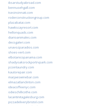
ibsarstudyabroad.com
bennusehgall.com
tsecincinnati.com
roderconstructiongroup.com
plazabatai.com
hawkscayresort.com
hellonquads.com
diarioanimales.com
decogaleri.com
unavozparadios.com
shoes-vert.com
elbotanicopanama.com
shadyoaksrockportrvpark.com
jccoinlaundry.com
kautorepair.com
marjaeswinebar.com
elmazatlanclinton.com
ideacoffeenyc.com
odieschillicothe.com
lacantinitagalesburg.com
pizzadeliverybristol.com