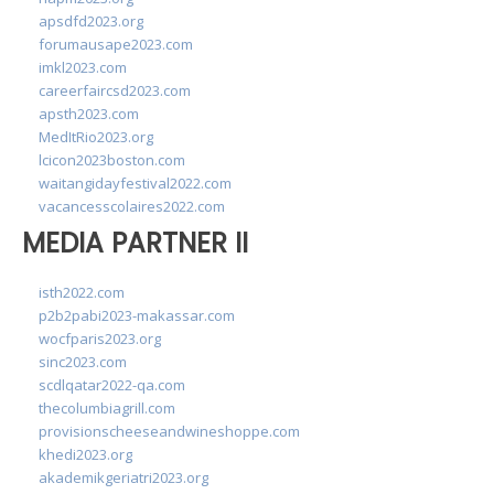
apsdfd2023.org
forumausape2023.com
imkl2023.com
careerfaircsd2023.com
apsth2023.com
MedItRio2023.org
lcicon2023boston.com
waitangidayfestival2022.com
vacancesscolaires2022.com
MEDIA PARTNER II
isth2022.com
p2b2pabi2023-makassar.com
wocfparis2023.org
sinc2023.com
scdlqatar2022-qa.com
thecolumbiagrill.com
provisionscheeseandwineshoppe.com
khedi2023.org
akademikgeriatri2023.org