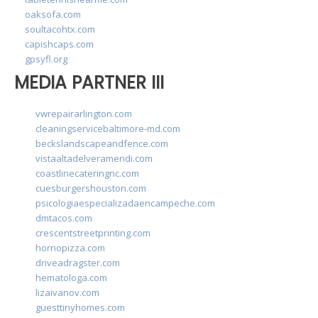
oaksofa.com
soultacohtx.com
capishcaps.com
gpsyfl.org
MEDIA PARTNER III
vwrepairarlington.com
cleaningservicebaltimore-md.com
beckslandscapeandfence.com
vistaaltadelveramendi.com
coastlinecateringnc.com
cuesburgershouston.com
psicologiaespecializadaencampeche.com
dmtacos.com
crescentstreetprinting.com
hornopizza.com
driveadragster.com
hematologa.com
lizaivanov.com
guesttinyhomes.com