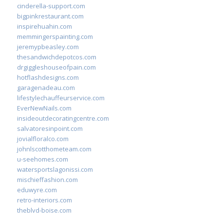
cinderella-support.com
bigpinkrestaurant.com
inspirehuahin.com
memmingerspainting.com
jeremypbeasley.com
thesandwichdepotcos.com
drgiggleshouseofpain.com
hotflashdesigns.com
garagenadeau.com
lifestylechauffeurservice.com
EverNewNails.com
insideoutdecoratingcentre.com
salvatoresinpoint.com
jovialfloralco.com
johnlscotthometeam.com
u-seehomes.com
watersportslagonissi.com
mischieffashion.com
eduwyre.com
retro-interiors.com
theblvd-boise.com