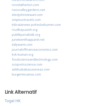
novelatherton.com
nassvalleygardens.net
electjohnstewart.com
omptourtravels.com
tribratanews-polreskebumen.com
rsudbayuasih.org
publikjurnalistik.org
juneteenthapparel.net
italywarm.com
journaloffinanceeconomics.com
kvk-kumari.org
foodscienceandtechnology.com
scisportsscience.com
addisababacuisineaz.com
burgerimcamas.com
Link Alternatif
Togel HK