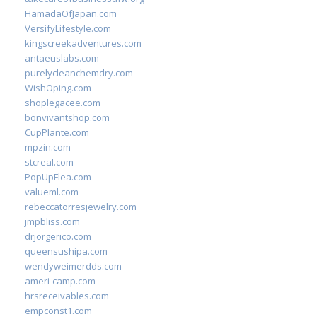
HamadaOfJapan.com
VersifyLifestyle.com
kingscreekadventures.com
antaeuslabs.com
purelycleanchemdry.com
WishOping.com
shoplegacee.com
bonvivantshop.com
CupPlante.com
mpzin.com
stcreal.com
PopUpFlea.com
valueml.com
rebeccatorresjewelry.com
jmpbliss.com
drjorgerico.com
queensushipa.com
wendyweimerdds.com
ameri-camp.com
hrsreceivables.com
empconst1.com