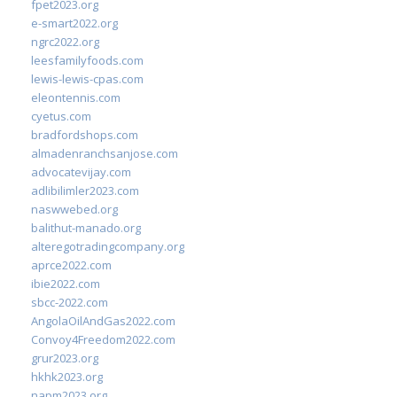
fpet2023.org
e-smart2022.org
ngrc2022.org
leesfamilyfoods.com
lewis-lewis-cpas.com
eleontennis.com
cyetus.com
bradfordshops.com
almadenranchsanjose.com
advocatevijay.com
adlibilimler2023.com
naswwebed.org
balithut-manado.org
alteregotradingcompany.org
aprce2022.com
ibie2022.com
sbcc-2022.com
AngolaOilAndGas2022.com
Convoy4Freedom2022.com
grur2023.org
hkhk2023.org
napm2023.org