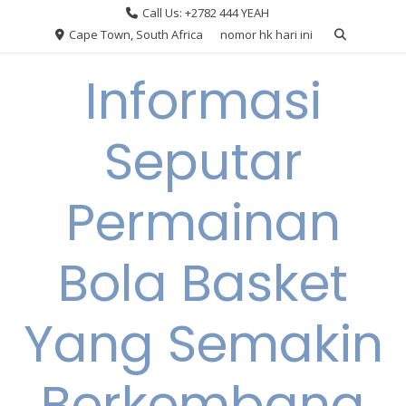
Skip
Call Us: +2782 444 YEAH
to
Cape Town, South Africa
nomor hk hari ini
content
Informasi
Seputar
Permainan
Bola Basket
Yang Semakin
Berkembang