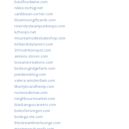
basilfoodwine.com
nikko-tochigi.net
caribbean-corner.com
bluemoongiftcards.com
rivercitysteampunkexpo.com
kchoops.net
mountainsideskateshop.com
kirtlandcitytavern.com
301nutritionspot.com
ammos-stores.com
loceanecreations.com
birdsongridgefarm.com
joiedevivblog.com
valera-amsterdam.com
libertybrandhemp.com
norwoodinnwi.com
neighboursmarket.com
blackanguscareers.com
bolesfororegon.com
bodega-ole.com
thestreamlinerlounge.com
mestrinorubanofc.com