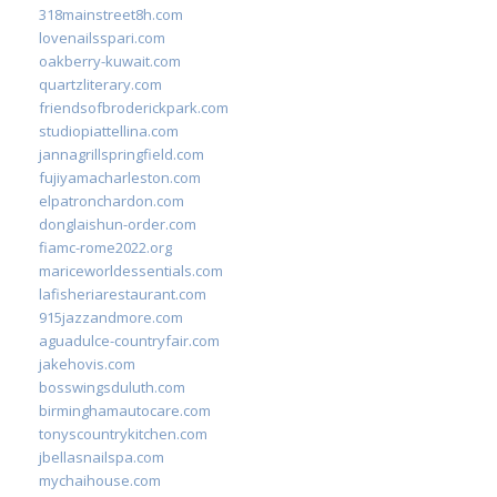
318mainstreet8h.com
lovenailsspari.com
oakberry-kuwait.com
quartzliterary.com
friendsofbroderickpark.com
studiopiattellina.com
jannagrillspringfield.com
fujiyamacharleston.com
elpatronchardon.com
donglaishun-order.com
fiamc-rome2022.org
mariceworldessentials.com
lafisheriarestaurant.com
915jazzandmore.com
aguadulce-countryfair.com
jakehovis.com
bosswingsduluth.com
birminghamautocare.com
tonyscountrykitchen.com
jbellasnailspa.com
mychaihouse.com