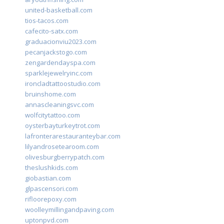
united-basketball.com
tios-tacos.com
cafecito-satx.com
graduacionviu2023.com
pecanjackstogo.com
zengardendayspa.com
sparklejewelryinc.com
ironcladtattoostudio.com
bruinshome.com
annascleaningsvc.com
wolfcitytattoo.com
oysterbayturkeytrot.com
lafronterarestauranteybar.com
lilyandrosetearoom.com
olivesburgberrypatch.com
theslushkids.com
giobastian.com
glpascensori.com
rifloorepoxy.com
woolleymillingandpaving.com
uptonpvd.com