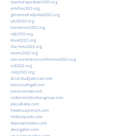
marmarapediatri2023.org
emchie2023.org
girisimselradyoloji2022.org
utcd2022.org
biosensor2022.org
ialp2022.org
klivet2022.org
ifac-hms2022.org
taoms2022.org
iias-euromena-conference2022.org
ivd2022.org
csity2022.org
ibsarstudyabroad.com
bennusehgall.com
tsecincinnati.com
roderconstructiongroup.com
plazabatai.com
hawkscayresort.com
hellonquads.com
diarioanimales.com
decogaleri.com
unavozparadios.com