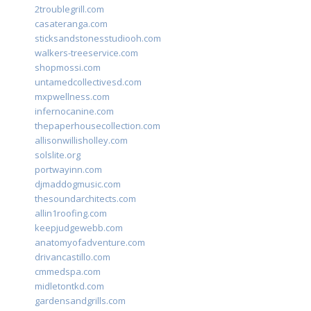
2troublegrill.com
casateranga.com
sticksandstonesstudiooh.com
walkers-treeservice.com
shopmossi.com
untamedcollectivesd.com
mxpwellness.com
infernocanine.com
thepaperhousecollection.com
allisonwillisholley.com
solslite.org
portwayinn.com
djmaddogmusic.com
thesoundarchitects.com
allin1roofing.com
keepjudgewebb.com
anatomyofadventure.com
drivancastillo.com
cmmedspa.com
midletontkd.com
gardensandgrills.com