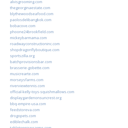
alvisgrooming.com
thegeorginaestate.com
blythewoodseafood.com
paolosdelibangkok.com
bobacove.com
phoone24brookfield.com
mickeybarmama.com
roadwayconstructioninc.com
shopdragonflyboutique.com
sportszilla.org
batchprovisionsbar.com
brasserie-gobette.com
musicrearte.com
morseysfarms.com
riverviewtennis.com
official-kelly-toys-squishmallows.com
displaygardenonsuncrest.org
bbq-empire-usa.com
feedstoreva.com
drogopets.com
ediblechalk.com
tabletennisnearme.com