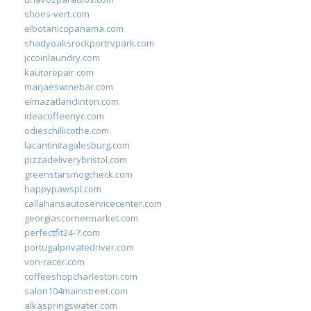
shoes-vert.com
elbotanicopanama.com
shadyoaksrockportrvpark.com
jccoinlaundry.com
kautorepair.com
marjaeswinebar.com
elmazatlanclinton.com
ideacoffeenyc.com
odieschillicothe.com
lacantinitagalesburg.com
pizzadeliverybristol.com
greenstarsmogcheck.com
happypawspl.com
callahansautoservicecenter.com
georgiascornermarket.com
perfectfit24-7.com
portugalprivatedriver.com
von-racer.com
coffeeshopcharleston.com
salon104mainstreet.com
alkaspringswater.com