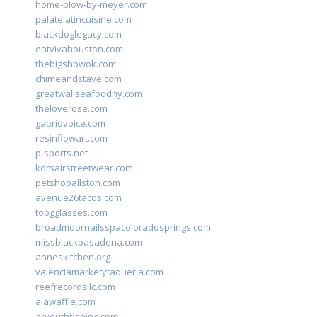
home-plow-by-meyer.com
palatelatincuisine.com
blackdoglegacy.com
eatvivahouston.com
thebigshowok.com
chimeandstave.com
greatwallseafoodny.com
theloverose.com
gabriovoice.com
resinflowart.com
p-sports.net
korsairstreetwear.com
petshopallston.com
avenue26tacos.com
topgglasses.com
broadmoornailsspacoloradosprings.com
missblackpasadena.com
anneskitchen.org
valenciamarketytaqueria.com
reefrecordsllc.com
alawaffle.com
aryouthfishing.com