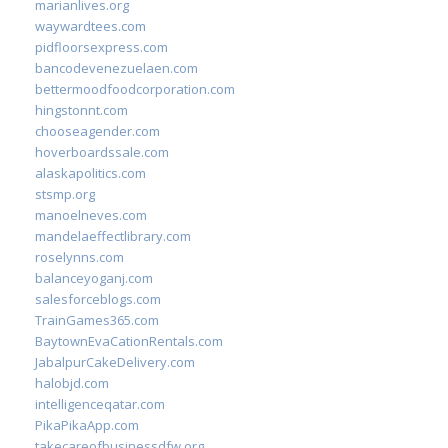
marianlives.org
waywardtees.com
pidfloorsexpress.com
bancodevenezuelaen.com
bettermoodfoodcorporation.com
hingstonnt.com
chooseagender.com
hoverboardssale.com
alaskapolitics.com
stsmp.org
manoelneves.com
mandelaeffectlibrary.com
roselynns.com
balanceyoganj.com
salesforceblogs.com
TrainGames365.com
BaytownEvaCationRentals.com
JabalpurCakeDelivery.com
halobjd.com
intelligenceqatar.com
PikaPikaApp.com
takecareofbusinessdfw.org