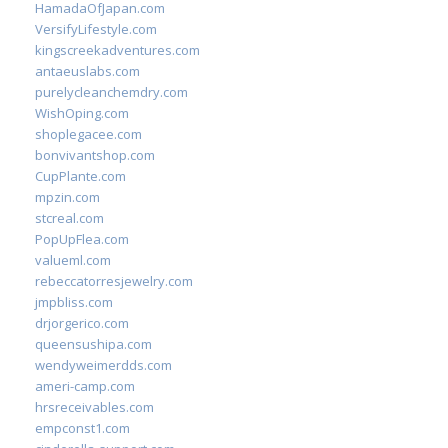
HamadaOfJapan.com
VersifyLifestyle.com
kingscreekadventures.com
antaeuslabs.com
purelycleanchemdry.com
WishOping.com
shoplegacee.com
bonvivantshop.com
CupPlante.com
mpzin.com
stcreal.com
PopUpFlea.com
valueml.com
rebeccatorresjewelry.com
jmpbliss.com
drjorgerico.com
queensushipa.com
wendyweimerdds.com
ameri-camp.com
hrsreceivables.com
empconst1.com