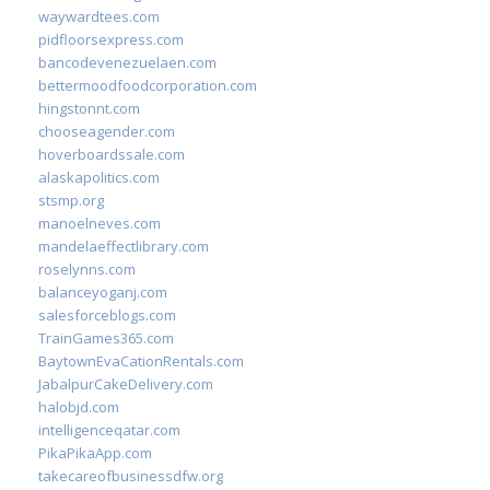
waywardtees.com
pidfloorsexpress.com
bancodevenezuelaen.com
bettermoodfoodcorporation.com
hingstonnt.com
chooseagender.com
hoverboardssale.com
alaskapolitics.com
stsmp.org
manoelneves.com
mandelaeffectlibrary.com
roselynns.com
balanceyoganj.com
salesforceblogs.com
TrainGames365.com
BaytownEvaCationRentals.com
JabalpurCakeDelivery.com
halobjd.com
intelligenceqatar.com
PikaPikaApp.com
takecareofbusinessdfw.org