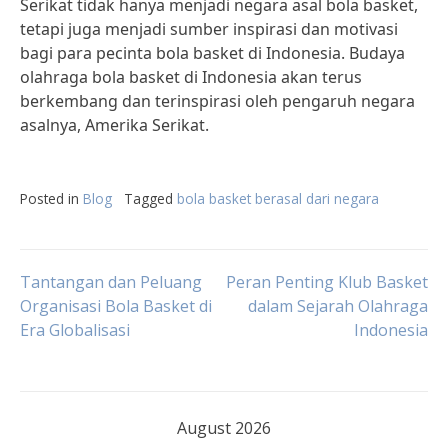
Serikat tidak hanya menjadi negara asal bola basket,
tetapi juga menjadi sumber inspirasi dan motivasi
bagi para pecinta bola basket di Indonesia. Budaya
olahraga bola basket di Indonesia akan terus
berkembang dan terinspirasi oleh pengaruh negara
asalnya, Amerika Serikat.
Posted in
Blog
Tagged
bola basket berasal dari negara
Post
Tantangan dan Peluang
Peran Penting Klub Basket
Organisasi Bola Basket di
dalam Sejarah Olahraga
Era Globalisasi
Indonesia
navigation
August 2026