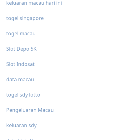
keluaran macau hari ini
togel singapore
togel macau
Slot Depo 5K
Slot Indosat
data macau
togel sdy lotto
Pengeluaran Macau
keluaran sdy