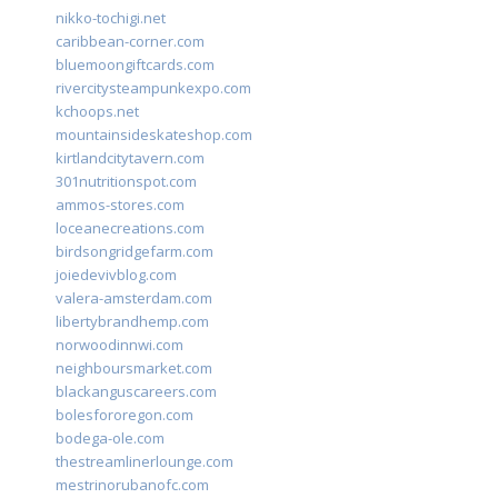
nikko-tochigi.net
caribbean-corner.com
bluemoongiftcards.com
rivercitysteampunkexpo.com
kchoops.net
mountainsideskateshop.com
kirtlandcitytavern.com
301nutritionspot.com
ammos-stores.com
loceanecreations.com
birdsongridgefarm.com
joiedevivblog.com
valera-amsterdam.com
libertybrandhemp.com
norwoodinnwi.com
neighboursmarket.com
blackanguscareers.com
bolesfororegon.com
bodega-ole.com
thestreamlinerlounge.com
mestrinorubanofc.com