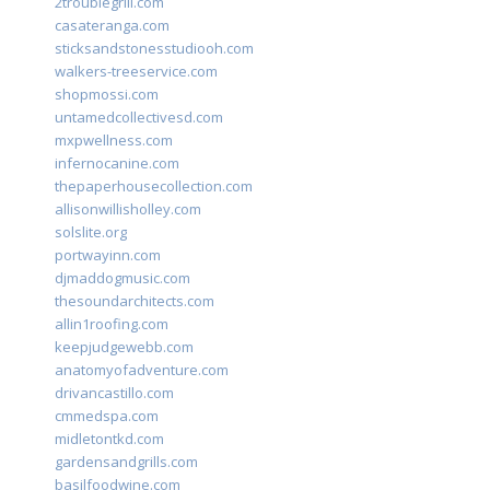
2troublegrill.com
casateranga.com
sticksandstonesstudiooh.com
walkers-treeservice.com
shopmossi.com
untamedcollectivesd.com
mxpwellness.com
infernocanine.com
thepaperhousecollection.com
allisonwillisholley.com
solslite.org
portwayinn.com
djmaddogmusic.com
thesoundarchitects.com
allin1roofing.com
keepjudgewebb.com
anatomyofadventure.com
drivancastillo.com
cmmedspa.com
midletontkd.com
gardensandgrills.com
basilfoodwine.com