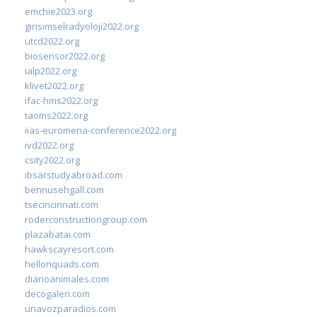
emchie2023.org
girisimselradyoloji2022.org
utcd2022.org
biosensor2022.org
ialp2022.org
klivet2022.org
ifac-hms2022.org
taoms2022.org
iias-euromena-conference2022.org
ivd2022.org
csity2022.org
ibsarstudyabroad.com
bennusehgall.com
tsecincinnati.com
roderconstructiongroup.com
plazabatai.com
hawkscayresort.com
hellonquads.com
diarioanimales.com
decogaleri.com
unavozparadios.com