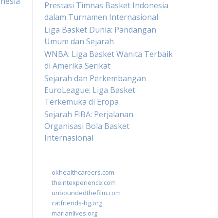
onesia
Prestasi Timnas Basket Indonesia
dalam Turnamen Internasional
Liga Basket Dunia: Pandangan
Umum dan Sejarah
WNBA: Liga Basket Wanita Terbaik
di Amerika Serikat
Sejarah dan Perkembangan
EuroLeague: Liga Basket
Terkemuka di Eropa
Sejarah FIBA: Perjalanan
Organisasi Bola Basket
Internasional
okhealthcareers.com
theintexperience.com
unboundedthefilm.com
catfriends-bg.org
marianlives.org