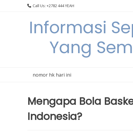
Skip
Call Us: +2782 444 YEAH
to
content
Informasi S
Yang Sem
nomor hk hari ini
Mengapa Bola Basket
Indonesia?