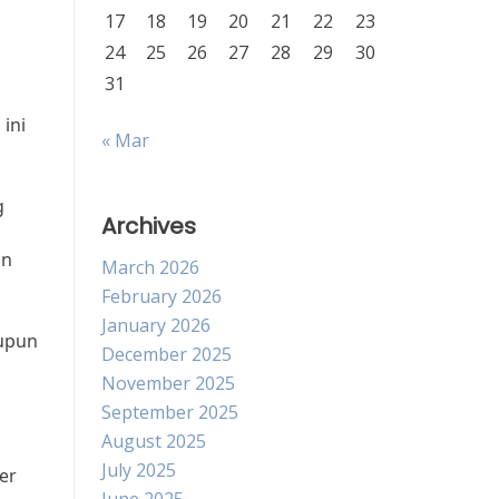
17
18
19
20
21
22
23
24
25
26
27
28
29
30
31
ini
« Mar
g
Archives
n
an
March 2026
February 2026
January 2026
aupun
December 2025
November 2025
September 2025
August 2025
July 2025
er