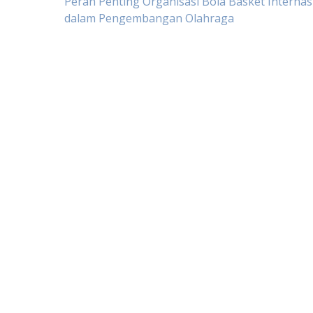
Post
Peran Penting Organisasi Bola Basket Internas
dalam Pengembangan Olahraga
navigation