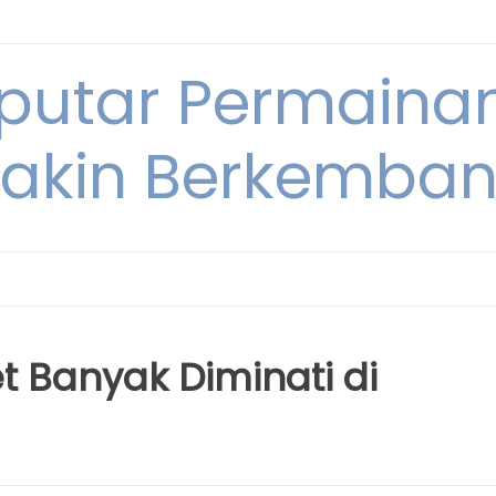
eputar Permainan
akin Berkembang
 Banyak Diminati di