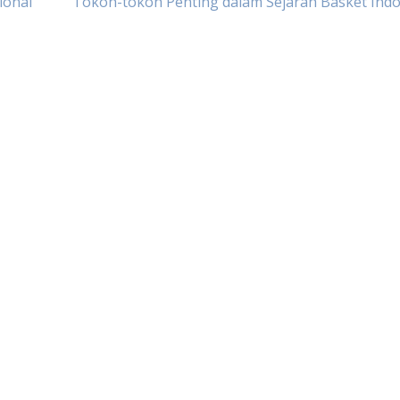
ional
Tokoh-tokoh Penting dalam Sejarah Basket Ind