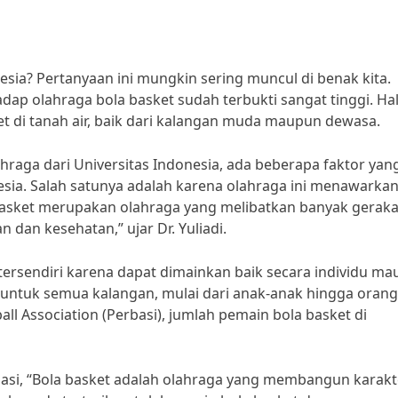
sia? Pertanyaan ini mungkin sering muncul di benak kita.
ap olahraga bola basket sudah terbukti sangat tinggi. Hal 
ket di tanah air, baik dari kalangan muda maupun dewasa.
ahraga dari Universitas Indonesia, ada beberapa faktor yan
esia. Salah satunya adalah karena olahraga ini menawarka
basket merupakan olahraga yang melibatkan banyak gerak
dan kesehatan,” ujar Dr. Yuliadi.
ik tersendiri karena dapat dimainkan baik secara individu m
k untuk semua kalangan, mulai dari anak-anak hingga orang
ll Association (Perbasi), jumlah pemain bola basket di
i, “Bola basket adalah olahraga yang membangun karakt