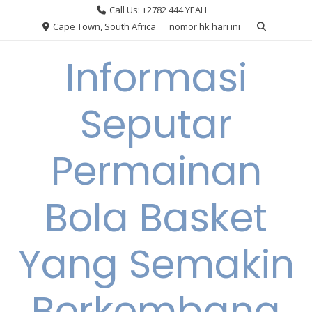
Skip
Call Us: +2782 444 YEAH
to
Cape Town, South Africa
nomor hk hari ini
content
Informasi
Seputar
Permainan
Bola Basket
Yang Semakin
Berkembang