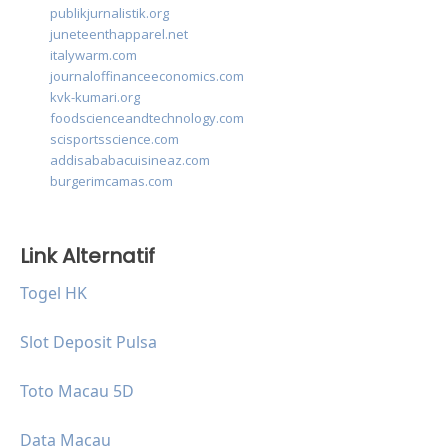
publikjurnalistik.org
juneteenthapparel.net
italywarm.com
journaloffinanceeconomics.com
kvk-kumari.org
foodscienceandtechnology.com
scisportsscience.com
addisababacuisineaz.com
burgerimcamas.com
Link Alternatif
Togel HK
Slot Deposit Pulsa
Toto Macau 5D
Data Macau