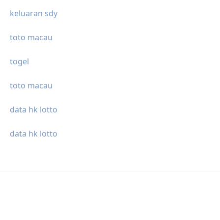
keluaran sdy
toto macau
togel
toto macau
data hk lotto
data hk lotto