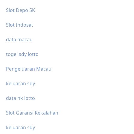
Slot Depo 5K
Slot Indosat
data macau
togel sdy lotto
Pengeluaran Macau
keluaran sdy
data hk lotto
Slot Garansi Kekalahan
keluaran sdy