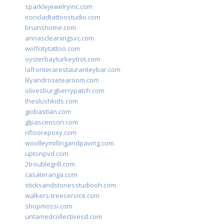
sparklejewelryinc.com
ironcladtattoostudio.com
bruinshome.com
annascleaningsvc.com
wolfcitytattoo.com
oysterbayturkeytrot.com
lafronterarestauranteybar.com
lilyandrosetearoom.com
olivesburgberrypatch.com
theslushkids.com
giobastian.com
glpascensori.com
rifloorepoxy.com
woolleymillingandpaving.com
uptonpvd.com
2troublegrill.com
casateranga.com
sticksandstonesstudiooh.com
walkers-treeservice.com
shopmossi.com
untamedcollectivesd.com