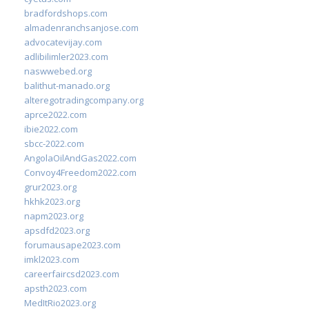
bradfordshops.com
almadenranchsanjose.com
advocatevijay.com
adlibilimler2023.com
naswwebed.org
balithut-manado.org
alteregotradingcompany.org
aprce2022.com
ibie2022.com
sbcc-2022.com
AngolaOilAndGas2022.com
Convoy4Freedom2022.com
grur2023.org
hkhk2023.org
napm2023.org
apsdfd2023.org
forumausape2023.com
imkl2023.com
careerfaircsd2023.com
apsth2023.com
MedItRio2023.org