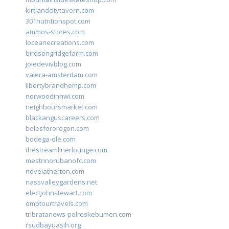
kirtlandcitytavern.com
301nutritionspot.com
ammos-stores.com
loceanecreations.com
birdsongridgefarm.com
joiedevivblog.com
valera-amsterdam.com
libertybrandhemp.com
norwoodinnwi.com
neighboursmarket.com
blackanguscareers.com
bolesfororegon.com
bodega-ole.com
thestreamlinerlounge.com
mestrinorubanofc.com
novelatherton.com
nassvalleygardens.net
electjohnstewart.com
omptourtravels.com
tribratanews-polreskebumen.com
rsudbayuasih.org