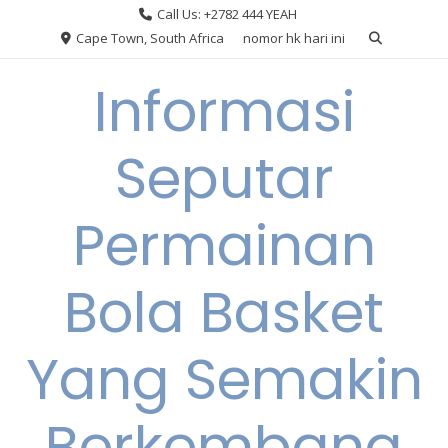
Skip
Call Us: +2782 444 YEAH
to
Cape Town, South Africa
nomor hk hari ini
content
Informasi
Seputar
Permainan
Bola Basket
Yang Semakin
Berkembang