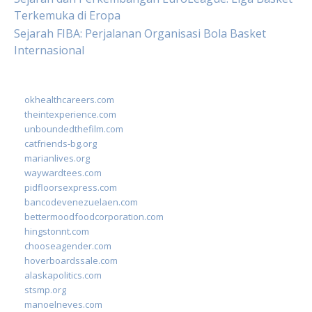
Terkemuka di Eropa
Sejarah FIBA: Perjalanan Organisasi Bola Basket
Internasional
okhealthcareers.com
theintexperience.com
unboundedthefilm.com
catfriends-bg.org
marianlives.org
waywardtees.com
pidfloorsexpress.com
bancodevenezuelaen.com
bettermoodfoodcorporation.com
hingstonnt.com
chooseagender.com
hoverboardssale.com
alaskapolitics.com
stsmp.org
manoelneves.com