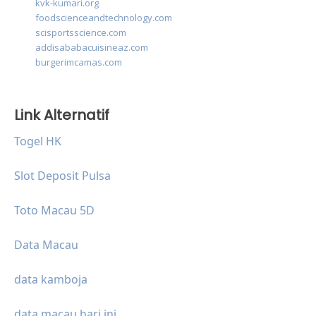
kvk-kumari.org
foodscienceandtechnology.com
scisportsscience.com
addisababacuisineaz.com
burgerimcamas.com
Link Alternatif
Togel HK
Slot Deposit Pulsa
Toto Macau 5D
Data Macau
data kamboja
data macau hari ini