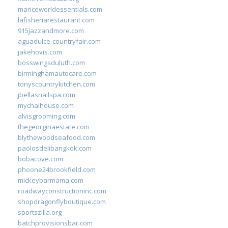
mariceworldessentials.com
lafisheriarestaurant.com
915jazzandmore.com
aguadulce-countryfair.com
jakehovis.com
bosswingsduluth.com
birminghamautocare.com
tonyscountrykitchen.com
jbellasnailspa.com
mychaihouse.com
alvisgrooming.com
thegeorginaestate.com
blythewoodseafood.com
paolosdelibangkok.com
bobacove.com
phoone24brookfield.com
mickeybarmama.com
roadwayconstructioninc.com
shopdragonflyboutique.com
sportszilla.org
batchprovisionsbar.com