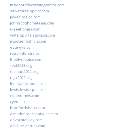
insideoutdecoratingcentre.com
salvatoresinpoint.com
jovialfloralco.com
johnlscotthometeam.com
u-seehomes.com
watersportslagonissi.com
mischieffashion.com
eduwyre.com
retro-interiors.com
theblvd-boise.com
fpet2023.org
e-smart2022.org
ngrc2022.org
leesfamilyfoods.com
lewis-lewis-cpas.com
eleontennis.com
cyetus.com
bradfordshops.com
almadenranchsanjose.com
advocatevijay.com
adlibilimler2023.com