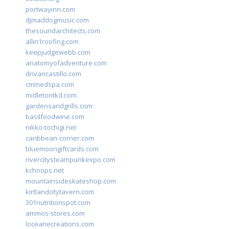
portwayinn.com
djmaddogmusic.com
thesoundarchitects.com
allin1roofing.com
keepjudgewebb.com
anatomyofadventure.com
drivancastillo.com
cmmedspa.com
midletontkd.com
gardensandgrills.com
basilfoodwine.com
nikko-tochigi.net
caribbean-corner.com
bluemoongiftcards.com
rivercitysteampunkexpo.com
kchoops.net
mountainsideskateshop.com
kirtlandcitytavern.com
301nutritionspot.com
ammos-stores.com
loceanecreations.com