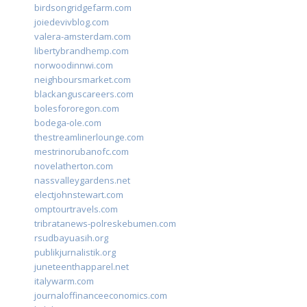
birdsongridgefarm.com
joiedevivblog.com
valera-amsterdam.com
libertybrandhemp.com
norwoodinnwi.com
neighboursmarket.com
blackanguscareers.com
bolesfororegon.com
bodega-ole.com
thestreamlinerlounge.com
mestrinorubanofc.com
novelatherton.com
nassvalleygardens.net
electjohnstewart.com
omptourtravels.com
tribratanews-polreskebumen.com
rsudbayuasih.org
publikjurnalistik.org
juneteenthapparel.net
italywarm.com
journaloffinanceeconomics.com