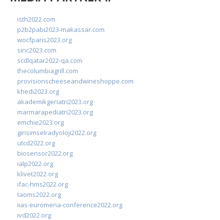
isth2022.com
p2b2pabi2023-makassar.com
wocfparis2023.org
sinc2023.com
scdlqatar2022-qa.com
thecolumbiagrill.com
provisionscheeseandwineshoppe.com
khedi2023.org
akademikgeriatri2023.org
marmarapediatri2023.org
emchie2023.org
girisimselradyoloji2022.org
utcd2022.org
biosensor2022.org
ialp2022.org
klivet2022.org
ifac-hms2022.org
taoms2022.org
iias-euromena-conference2022.org
ivd2022.org