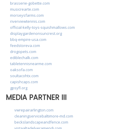
brasserie-gobette.com
musicrearte.com
morseysfarms.com
riverviewtennis.com
official-kelly-toys-squishmallows.com
displaygardenonsuncrest.org
bbq-empire-usa.com
feedstoreva.com
drogopets.com
ediblechalk.com
tabletennisnearme.com
oaksofa.com
soultacohtx.com
capishcaps.com
gpsyfl.org
MEDIA PARTNER III
vwrepairarlington.com
cleaningservicebaltimore-md.com
beckslandscapeandfence.com
vistaaltadelveramendi.com