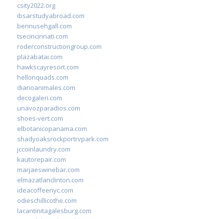
csity2022.org
ibsarstudyabroad.com
bennusehgall.com
tsecincinnati.com
roderconstructiongroup.com
plazabatai.com
hawkscayresort.com
hellonquads.com
diarioanimales.com
decogaleri.com
unavozparadios.com
shoes-vert.com
elbotanicopanama.com
shadyoaksrockportrvpark.com
jccoinlaundry.com
kautorepair.com
marjaeswinebar.com
elmazatlanclinton.com
ideacoffeenyc.com
odieschillicothe.com
lacantinitagalesburg.com