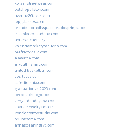
korsairstreetwear.com
petshopallston.com
avenue26tacos.com
topgglasses.com
broadmoornailsspacoloradosprings.com
missblackpasadena.com
anneskitchen.org
valenciamarketytaqueria.com
reefrecordsllc.com
alawaffle.com
aryouthfishing.com
united-basketball.com
tios-tacos.com
cafecito-satx.com
graduacionviu2023.com
pecanjackstogo.com
zengardendayspa.com
sparklejewelryinc.com
ironcladtattoostudio.com
bruinshome.com
annascleaningsvc.com