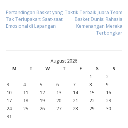
Post
Pertandingan Basket yang
Taktik Terbaik Juara Team
Tak Terlupakan: Saat-saat
Basket Dunia: Rahasia
Emosional di Lapangan
Kemenangan Mereka
navigation
Terbongkar
August 2026
M
T
W
T
F
S
S
1
2
3
4
5
6
7
8
9
10
11
12
13
14
15
16
17
18
19
20
21
22
23
24
25
26
27
28
29
30
31