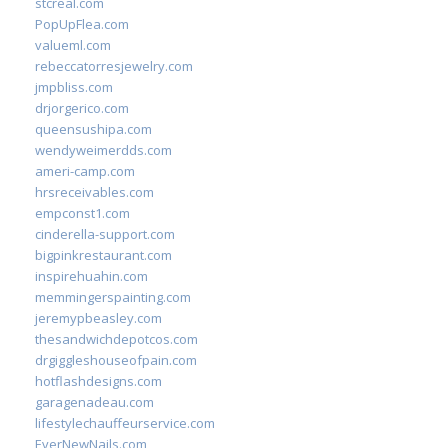
stcreal.com
PopUpFlea.com
valueml.com
rebeccatorresjewelry.com
jmpbliss.com
drjorgerico.com
queensushipa.com
wendyweimerdds.com
ameri-camp.com
hrsreceivables.com
empconst1.com
cinderella-support.com
bigpinkrestaurant.com
inspirehuahin.com
memmingerspainting.com
jeremypbeasley.com
thesandwichdepotcos.com
drgiggleshouseofpain.com
hotflashdesigns.com
garagenadeau.com
lifestylechauffeurservice.com
EverNewNails.com