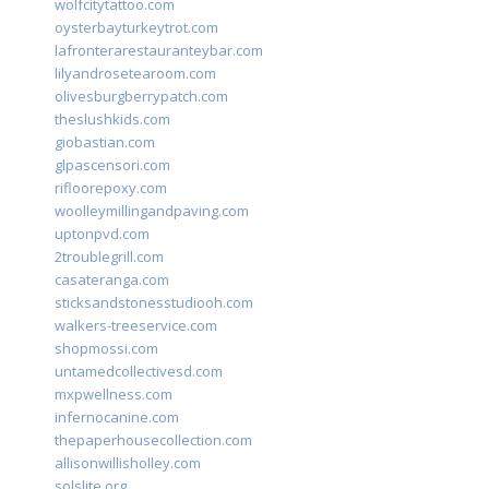
wolfcitytattoo.com
oysterbayturkeytrot.com
lafronterarestauranteybar.com
lilyandrosetearoom.com
olivesburgberrypatch.com
theslushkids.com
giobastian.com
glpascensori.com
rifloorepoxy.com
woolleymillingandpaving.com
uptonpvd.com
2troublegrill.com
casateranga.com
sticksandstonesstudiooh.com
walkers-treeservice.com
shopmossi.com
untamedcollectivesd.com
mxpwellness.com
infernocanine.com
thepaperhousecollection.com
allisonwillisholley.com
solslite.org