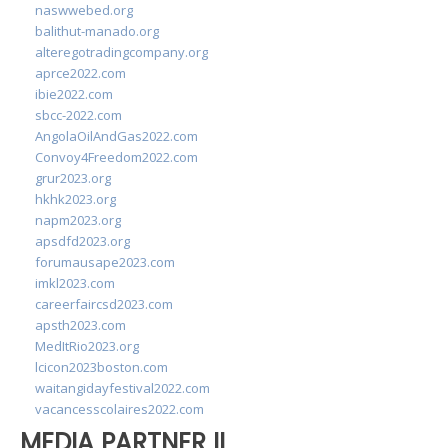
naswwebed.org
balithut-manado.org
alteregotradingcompany.org
aprce2022.com
ibie2022.com
sbcc-2022.com
AngolaOilAndGas2022.com
Convoy4Freedom2022.com
grur2023.org
hkhk2023.org
napm2023.org
apsdfd2023.org
forumausape2023.com
imkl2023.com
careerfaircsd2023.com
apsth2023.com
MedItRio2023.org
lcicon2023boston.com
waitangidayfestival2022.com
vacancesscolaires2022.com
MEDIA PARTNER II