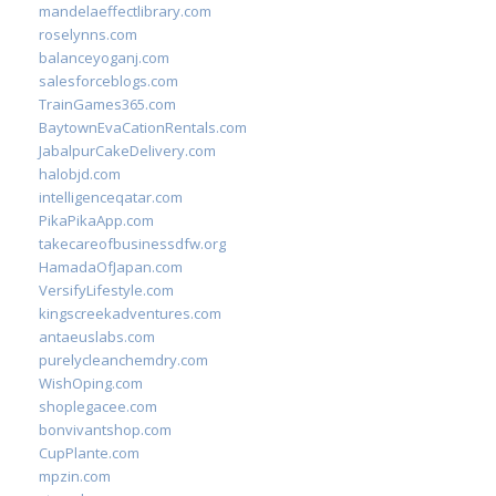
mandelaeffectlibrary.com
roselynns.com
balanceyoganj.com
salesforceblogs.com
TrainGames365.com
BaytownEvaCationRentals.com
JabalpurCakeDelivery.com
halobjd.com
intelligenceqatar.com
PikaPikaApp.com
takecareofbusinessdfw.org
HamadaOfJapan.com
VersifyLifestyle.com
kingscreekadventures.com
antaeuslabs.com
purelycleanchemdry.com
WishOping.com
shoplegacee.com
bonvivantshop.com
CupPlante.com
mpzin.com