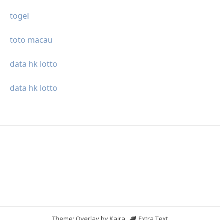
togel
toto macau
data hk lotto
data hk lotto
Theme: Overlay by
Kaira
.
Extra Text