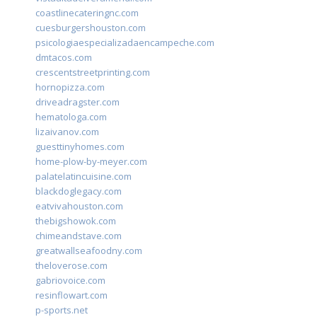
coastlinecateringnc.com
cuesburgershouston.com
psicologiaespecializadaencampeche.com
dmtacos.com
crescentstreetprinting.com
hornopizza.com
driveadragster.com
hematologa.com
lizaivanov.com
guesttinyhomes.com
home-plow-by-meyer.com
palatelatincuisine.com
blackdoglegacy.com
eatvivahouston.com
thebigshowok.com
chimeandstave.com
greatwallseafoodny.com
theloverose.com
gabriovoice.com
resinflowart.com
p-sports.net