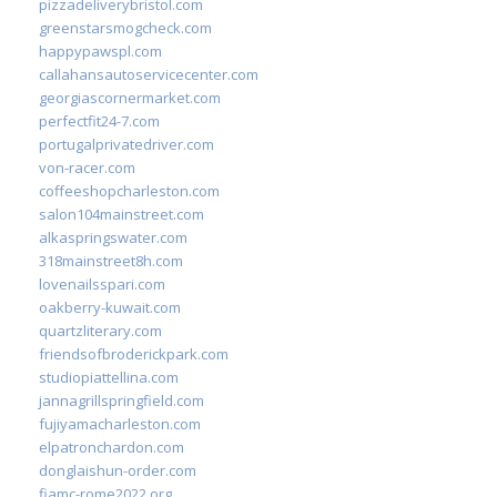
pizzadeliverybristol.com
greenstarsmogcheck.com
happypawspl.com
callahansautoservicecenter.com
georgiascornermarket.com
perfectfit24-7.com
portugalprivatedriver.com
von-racer.com
coffeeshopcharleston.com
salon104mainstreet.com
alkaspringswater.com
318mainstreet8h.com
lovenailsspari.com
oakberry-kuwait.com
quartzliterary.com
friendsofbroderickpark.com
studiopiattellina.com
jannagrillspringfield.com
fujiyamacharleston.com
elpatronchardon.com
donglaishun-order.com
fiamc-rome2022.org