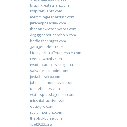
bigpinkrestaurant.com
inspirehuahin.com
memmingerspainting.com
jeremypbeasley.com
thesandwichdepotcos.com
drgiggleshouseofpain.com
hotflashdesigns.com
garagenadeau.com
lifestylechauffeurservice.com
EverNewNails.com
insideoutdecoratingcentre.com
salvatoresinpoint.com
jovialfloralco.com
johnlscotthometeam.com
u-seehomes.com
watersportslagonissi.com
mischieffashion.com
eduwyre.com
retro-interiors.com
theblvd-boise.com
fpet2023.org