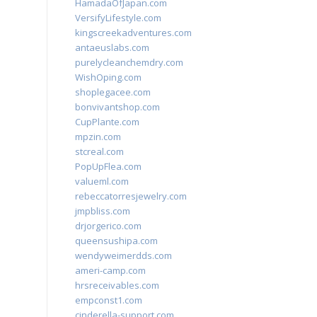
HamadaOfJapan.com
VersifyLifestyle.com
kingscreekadventures.com
antaeuslabs.com
purelycleanchemdry.com
WishOping.com
shoplegacee.com
bonvivantshop.com
CupPlante.com
mpzin.com
stcreal.com
PopUpFlea.com
valueml.com
rebeccatorresjewelry.com
jmpbliss.com
drjorgerico.com
queensushipa.com
wendyweimerdds.com
ameri-camp.com
hrsreceivables.com
empconst1.com
cinderella-support.com