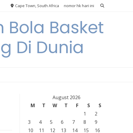
Cape Town, South Africa
nomor hk hari ini
 Bola Basket
 Di Dunia
August 2026
M
T
W
T
F
S
S
1
2
3
4
5
6
7
8
9
10
11
12
13
14
15
16