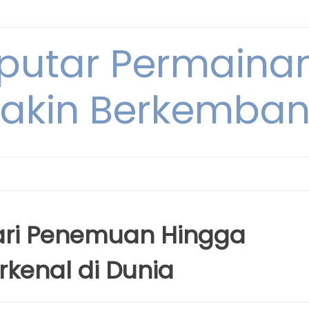
eputar Permainan
akin Berkembang
Dari Penemuan Hingga
rkenal di Dunia