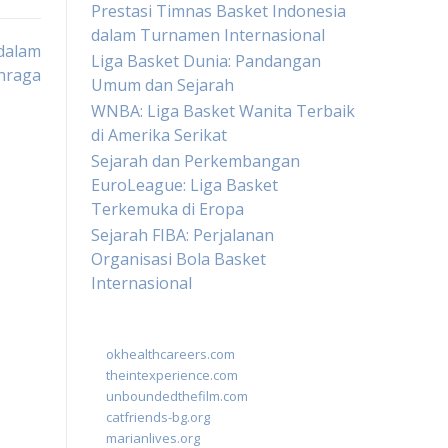
Prestasi Timnas Basket Indonesia
dalam Turnamen Internasional
 dalam
Liga Basket Dunia: Pandangan
hraga
Umum dan Sejarah
WNBA: Liga Basket Wanita Terbaik
di Amerika Serikat
Sejarah dan Perkembangan
EuroLeague: Liga Basket
Terkemuka di Eropa
Sejarah FIBA: Perjalanan
Organisasi Bola Basket
Internasional
okhealthcareers.com
theintexperience.com
unboundedthefilm.com
catfriends-bg.org
marianlives.org