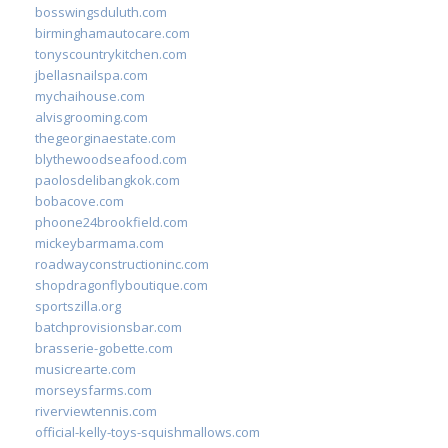
bosswingsduluth.com
birminghamautocare.com
tonyscountrykitchen.com
jbellasnailspa.com
mychaihouse.com
alvisgrooming.com
thegeorginaestate.com
blythewoodseafood.com
paolosdelibangkok.com
bobacove.com
phoone24brookfield.com
mickeybarmama.com
roadwayconstructioninc.com
shopdragonflyboutique.com
sportszilla.org
batchprovisionsbar.com
brasserie-gobette.com
musicrearte.com
morseysfarms.com
riverviewtennis.com
official-kelly-toys-squishmallows.com