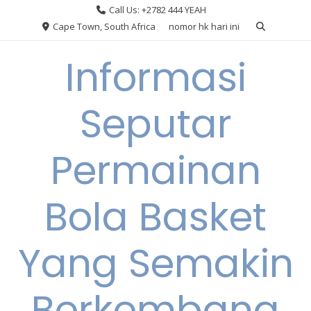
Skip
Call Us: +2782 444 YEAH
to
Cape Town, South Africa
nomor hk hari ini
content
Informasi
Seputar
Permainan
Bola Basket
Yang Semakin
Berkembang