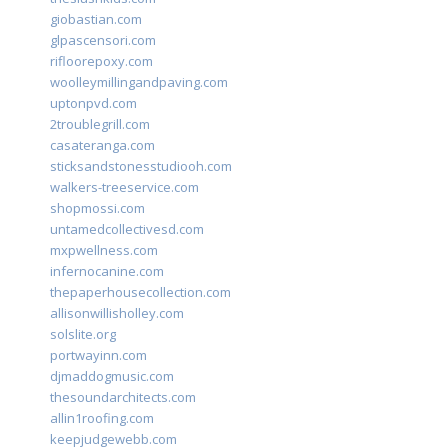
giobastian.com
glpascensori.com
rifloorepoxy.com
woolleymillingandpaving.com
uptonpvd.com
2troublegrill.com
casateranga.com
sticksandstonesstudiooh.com
walkers-treeservice.com
shopmossi.com
untamedcollectivesd.com
mxpwellness.com
infernocanine.com
thepaperhousecollection.com
allisonwillisholley.com
solslite.org
portwayinn.com
djmaddogmusic.com
thesoundarchitects.com
allin1roofing.com
keepjudgewebb.com