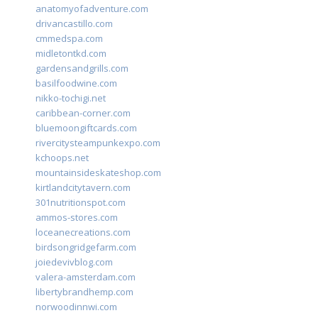
anatomyofadventure.com
drivancastillo.com
cmmedspa.com
midletontkd.com
gardensandgrills.com
basilfoodwine.com
nikko-tochigi.net
caribbean-corner.com
bluemoongiftcards.com
rivercitysteampunkexpo.com
kchoops.net
mountainsideskateshop.com
kirtlandcitytavern.com
301nutritionspot.com
ammos-stores.com
loceanecreations.com
birdsongridgefarm.com
joiedevivblog.com
valera-amsterdam.com
libertybrandhemp.com
norwoodinnwi.com