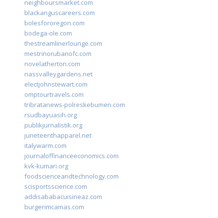
neighboursmarket.com
blackanguscareers.com
bolesfororegon.com
bodega-ole.com
thestreamlinerlounge.com
mestrinorubanofc.com
novelatherton.com
nassvalleygardens.net
electjohnstewart.com
omptourtravels.com
tribratanews-polreskebumen.com
rsudbayuasih.org
publikjurnalistik.org
juneteenthapparel.net
italywarm.com
journaloffinanceeconomics.com
kvk-kumari.org
foodscienceandtechnology.com
scisportsscience.com
addisababacuisineaz.com
burgerimcamas.com