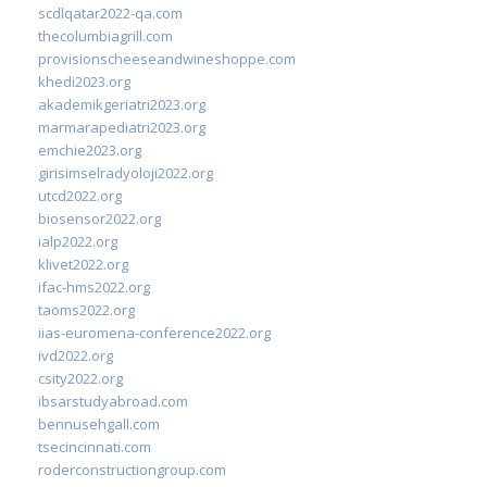
scdlqatar2022-qa.com
thecolumbiagrill.com
provisionscheeseandwineshoppe.com
khedi2023.org
akademikgeriatri2023.org
marmarapediatri2023.org
emchie2023.org
girisimselradyoloji2022.org
utcd2022.org
biosensor2022.org
ialp2022.org
klivet2022.org
ifac-hms2022.org
taoms2022.org
iias-euromena-conference2022.org
ivd2022.org
csity2022.org
ibsarstudyabroad.com
bennusehgall.com
tsecincinnati.com
roderconstructiongroup.com