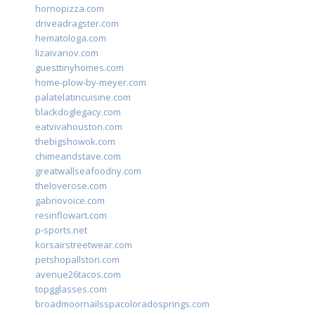
hornopizza.com
driveadragster.com
hematologa.com
lizaivanov.com
guesttinyhomes.com
home-plow-by-meyer.com
palatelatincuisine.com
blackdoglegacy.com
eatvivahouston.com
thebigshowok.com
chimeandstave.com
greatwallseafoodny.com
theloverose.com
gabriovoice.com
resinflowart.com
p-sports.net
korsairstreetwear.com
petshopallston.com
avenue26tacos.com
topgglasses.com
broadmoornailsspacoloradosprings.com