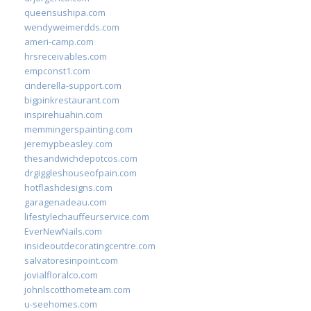
queensushipa.com
wendyweimerdds.com
ameri-camp.com
hrsreceivables.com
empconst1.com
cinderella-support.com
bigpinkrestaurant.com
inspirehuahin.com
memmingerspainting.com
jeremypbeasley.com
thesandwichdepotcos.com
drgiggleshouseofpain.com
hotflashdesigns.com
garagenadeau.com
lifestylechauffeurservice.com
EverNewNails.com
insideoutdecoratingcentre.com
salvatoresinpoint.com
jovialfloralco.com
johnlscotthometeam.com
u-seehomes.com