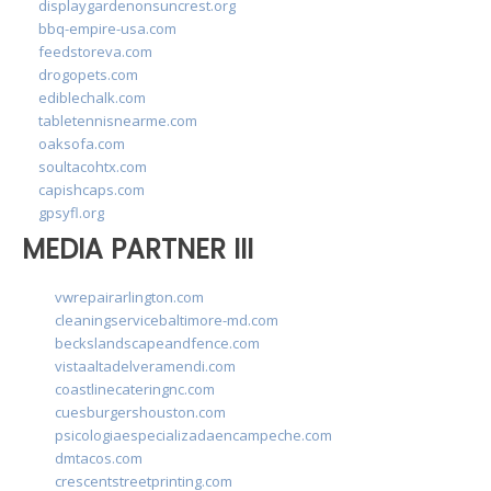
displaygardenonsuncrest.org
bbq-empire-usa.com
feedstoreva.com
drogopets.com
ediblechalk.com
tabletennisnearme.com
oaksofa.com
soultacohtx.com
capishcaps.com
gpsyfl.org
MEDIA PARTNER III
vwrepairarlington.com
cleaningservicebaltimore-md.com
beckslandscapeandfence.com
vistaaltadelveramendi.com
coastlinecateringnc.com
cuesburgershouston.com
psicologiaespecializadaencampeche.com
dmtacos.com
crescentstreetprinting.com