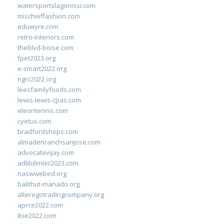
watersportslagonissi.com
mischieffashion.com
eduwyre.com
retro-interiors.com
theblvd-boise.com
fpet2023.org
e-smart2022.org
ngrc2022.org
leesfamilyfoods.com
lewis-lewis-cpas.com
eleontennis.com
cyetus.com
bradfordshops.com
almadenranchsanjose.com
advocatevijay.com
adlibilimler2023.com
naswwebed.org
balithut-manado.org
alteregotradingcompany.org
aprce2022.com
ibie2022.com