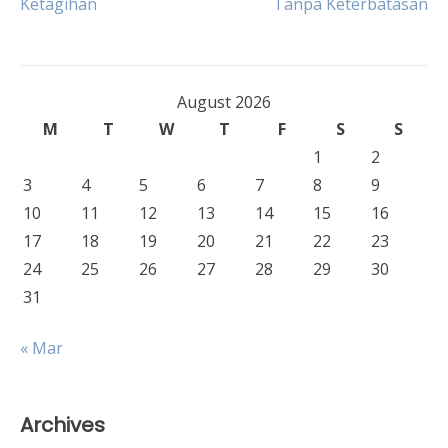
Ketagihan
Tanpa Keterbatasan
navigation
August 2026
M
T
W
T
F
S
S
1
2
3
4
5
6
7
8
9
10
11
12
13
14
15
16
17
18
19
20
21
22
23
24
25
26
27
28
29
30
31
« Mar
Archives