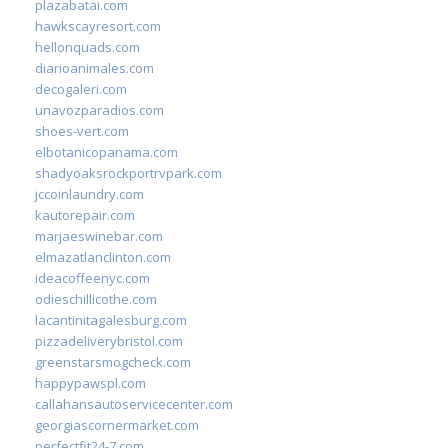
plazabatai.com
hawkscayresort.com
hellonquads.com
diarioanimales.com
decogaleri.com
unavozparadios.com
shoes-vert.com
elbotanicopanama.com
shadyoaksrockportrvpark.com
jccoinlaundry.com
kautorepair.com
marjaeswinebar.com
elmazatlanclinton.com
ideacoffeenyc.com
odieschillicothe.com
lacantinitagalesburg.com
pizzadeliverybristol.com
greenstarsmogcheck.com
happypawspl.com
callahansautoservicecenter.com
georgiascornermarket.com
perfectfit24-7.com