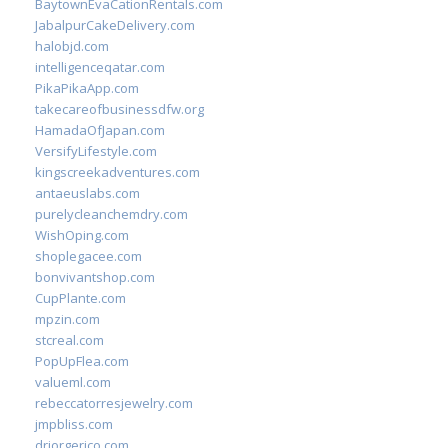
BaytownEvaCationRentals.com
JabalpurCakeDelivery.com
halobjd.com
intelligenceqatar.com
PikaPikaApp.com
takecareofbusinessdfw.org
HamadaOfJapan.com
VersifyLifestyle.com
kingscreekadventures.com
antaeuslabs.com
purelycleanchemdry.com
WishOping.com
shoplegacee.com
bonvivantshop.com
CupPlante.com
mpzin.com
stcreal.com
PopUpFlea.com
valueml.com
rebeccatorresjewelry.com
jmpbliss.com
drjorgerico.com