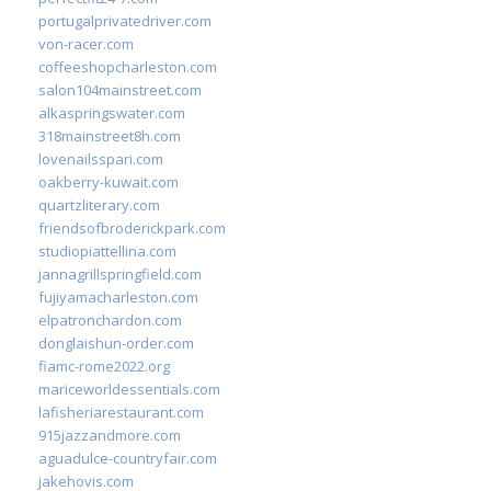
portugalprivatedriver.com
von-racer.com
coffeeshopcharleston.com
salon104mainstreet.com
alkaspringswater.com
318mainstreet8h.com
lovenailsspari.com
oakberry-kuwait.com
quartzliterary.com
friendsofbroderickpark.com
studiopiattellina.com
jannagrillspringfield.com
fujiyamacharleston.com
elpatronchardon.com
donglaishun-order.com
fiamc-rome2022.org
mariceworldessentials.com
lafisheriarestaurant.com
915jazzandmore.com
aguadulce-countryfair.com
jakehovis.com