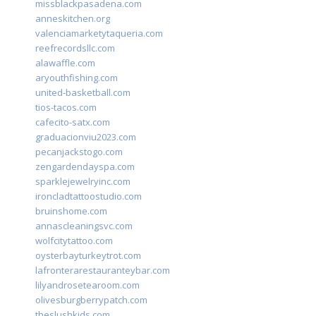
missblackpasadena.com
anneskitchen.org
valenciamarketytaqueria.com
reefrecordsllc.com
alawaffle.com
aryouthfishing.com
united-basketball.com
tios-tacos.com
cafecito-satx.com
graduacionviu2023.com
pecanjackstogo.com
zengardendayspa.com
sparklejewelryinc.com
ironcladtattoostudio.com
bruinshome.com
annascleaningsvc.com
wolfcitytattoo.com
oysterbayturkeytrot.com
lafronterarestauranteybar.com
lilyandrosetearoom.com
olivesburgberrypatch.com
theslushkids.com