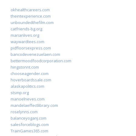
okhealthcareers.com
theintexperience.com
unboundedthefilm.com
catfriends-bg.org
marianlives.org
waywardtees.com
pidfloorsexpress.com
bancodevenezuelaen.com
bettermoodfoodcorporation.com
hingstonnt.com
chooseagender.com
hoverboardssale.com
alaskapolitics.com
stsmp.org
manoelneves.com
mandelaeffectlibrary.com
roselynns.com
balanceyoganj.com
salesforceblogs.com
TrainGames365.com