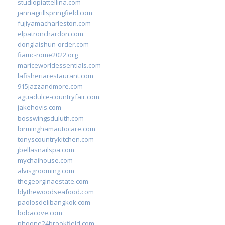
studiopiattellina.com
jannagrillspringfield.com
fujiyamacharleston.com
elpatronchardon.com
donglaishun-order.com
fiamc-rome2022.org
mariceworldessentials.com
lafisheriarestaurant.com
915jazzandmore.com
aguadulce-countryfair.com
jakehovis.com
bosswingsduluth.com
birminghamautocare.com
tonyscountrykitchen.com
jbellasnailspa.com
mychaihouse.com
alvisgrooming.com
thegeorginaestate.com
blythewoodseafood.com
paolosdelibangkok.com
bobacove.com
phoone24brookfield.com