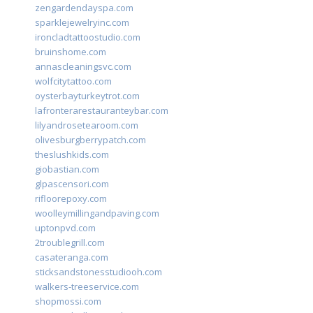
zengardendayspa.com
sparklejewelryinc.com
ironcladtattoostudio.com
bruinshome.com
annascleaningsvc.com
wolfcitytattoo.com
oysterbayturkeytrot.com
lafronterarestauranteybar.com
lilyandrosetearoom.com
olivesburgberrypatch.com
theslushkids.com
giobastian.com
glpascensori.com
rifloorepoxy.com
woolleymillingandpaving.com
uptonpvd.com
2troublegrill.com
casateranga.com
sticksandstonesstudiooh.com
walkers-treeservice.com
shopmossi.com