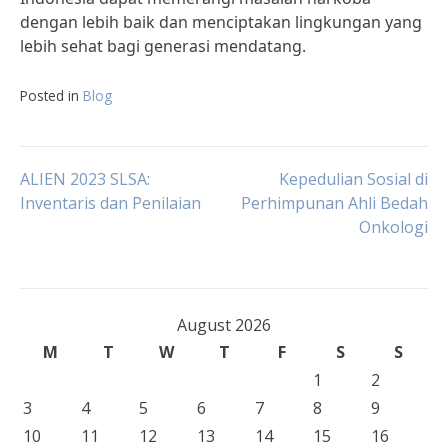
dengan lebih baik dan menciptakan lingkungan yang
lebih sehat bagi generasi mendatang.
Posted in
Blog
Post
ALIEN 2023 SLSA:
Kepedulian Sosial di
Inventaris dan Penilaian
Perhimpunan Ahli Bedah
Onkologi
navigation
August 2026
M
T
W
T
F
S
S
1
2
3
4
5
6
7
8
9
10
11
12
13
14
15
16