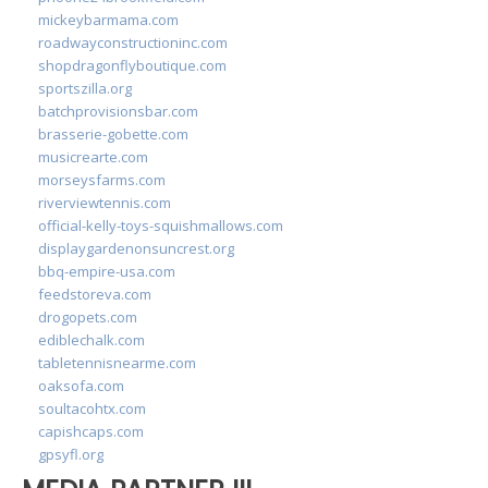
mickeybarmama.com
roadwayconstructioninc.com
shopdragonflyboutique.com
sportszilla.org
batchprovisionsbar.com
brasserie-gobette.com
musicrearte.com
morseysfarms.com
riverviewtennis.com
official-kelly-toys-squishmallows.com
displaygardenonsuncrest.org
bbq-empire-usa.com
feedstoreva.com
drogopets.com
ediblechalk.com
tabletennisnearme.com
oaksofa.com
soultacohtx.com
capishcaps.com
gpsyfl.org