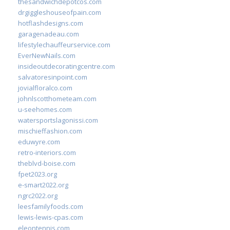
thesandwichdepotcos.com
drgiggleshouseofpain.com
hotflashdesigns.com
garagenadeau.com
lifestylechauffeurservice.com
EverNewNails.com
insideoutdecoratingcentre.com
salvatoresinpoint.com
jovialfloralco.com
johnlscotthometeam.com
u-seehomes.com
watersportslagonissi.com
mischieffashion.com
eduwyre.com
retro-interiors.com
theblvd-boise.com
fpet2023.org
e-smart2022.org
ngrc2022.org
leesfamilyfoods.com
lewis-lewis-cpas.com
eleontennis.com