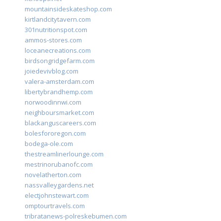
mountainsideskateshop.com
kirtlandcitytavern.com
301nutritionspot.com
ammos-stores.com
loceanecreations.com
birdsongridgefarm.com
joiedevivblog.com
valera-amsterdam.com
libertybrandhemp.com
norwoodinnwi.com
neighboursmarket.com
blackanguscareers.com
bolesfororegon.com
bodega-ole.com
thestreamlinerlounge.com
mestrinorubanofc.com
novelatherton.com
nassvalleygardens.net
electjohnstewart.com
omptourtravels.com
tribratanews-polreskebumen.com