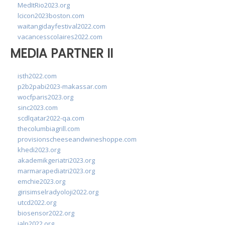
MedItRio2023.org
lcicon2023boston.com
waitangidayfestival2022.com
vacancesscolaires2022.com
MEDIA PARTNER II
isth2022.com
p2b2pabi2023-makassar.com
wocfparis2023.org
sinc2023.com
scdlqatar2022-qa.com
thecolumbiagrill.com
provisionscheeseandwineshoppe.com
khedi2023.org
akademikgeriatri2023.org
marmarapediatri2023.org
emchie2023.org
girisimselradyoloji2022.org
utcd2022.org
biosensor2022.org
ialp2022.org