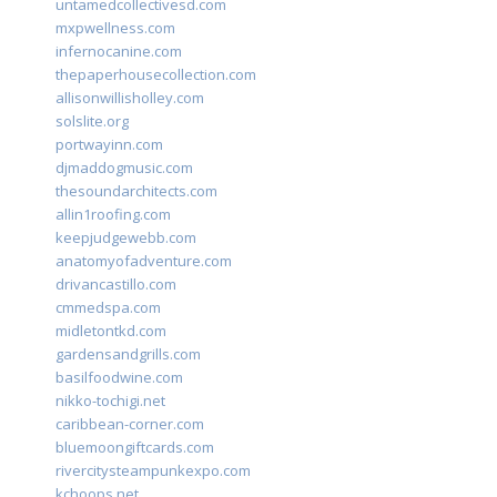
untamedcollectivesd.com
mxpwellness.com
infernocanine.com
thepaperhousecollection.com
allisonwillisholley.com
solslite.org
portwayinn.com
djmaddogmusic.com
thesoundarchitects.com
allin1roofing.com
keepjudgewebb.com
anatomyofadventure.com
drivancastillo.com
cmmedspa.com
midletontkd.com
gardensandgrills.com
basilfoodwine.com
nikko-tochigi.net
caribbean-corner.com
bluemoongiftcards.com
rivercitysteampunkexpo.com
kchoops.net