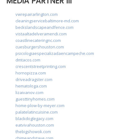
MEDIA PARTNER III
vwrepairarlington.com
cleaningservicebaltimore-md.com
beckslandscapeandfence.com
vistaaltadelveramendi.com
coastlinecateringnc.com
cuesburgershouston.com
psicologiaespecializadaencampeche.com
dmtacos.com
crescentstreetprinting.com
hornopizza.com
driveadragster.com
hematologa.com
lizaivanov.com
guesttinyhomes.com
home-plow-by-meyer.com
palatelatincuisine.com
blackdoglegacy.com
eatvivahouston.com
thebigshowok.com
chimeandstave.com