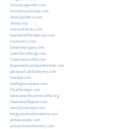
chooseagender.com
hoverboardssale.com
alaskapolitics.com
stsmp.org
manoelneves.com
mandelaeffectlibrary.com
roselynns.com
balanceyoganj.com
salesforceblogs.com
TrainGames365.com
BaytownEvaCationRentals.com
JabalpurCakeDelivery.com
halobjd.com
intelligenceqatar.com
PikaPikaApp.com
takecareofbusinessdfw.org
HamadaOfJapan.com
VersifyLifestyle.com
kingscreekadventures.com
antaeuslabs.com
purelycleanchemdry.com