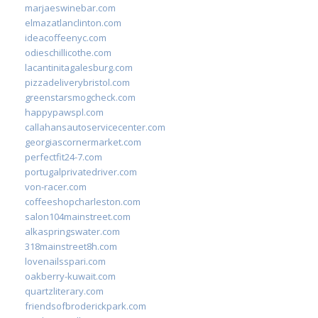
marjaeswinebar.com
elmazatlanclinton.com
ideacoffeenyc.com
odieschillicothe.com
lacantinitagalesburg.com
pizzadeliverybristol.com
greenstarsmogcheck.com
happypawspl.com
callahansautoservicecenter.com
georgiascornermarket.com
perfectfit24-7.com
portugalprivatedriver.com
von-racer.com
coffeeshopcharleston.com
salon104mainstreet.com
alkaspringswater.com
318mainstreet8h.com
lovenailsspari.com
oakberry-kuwait.com
quartzliterary.com
friendsofbroderickpark.com