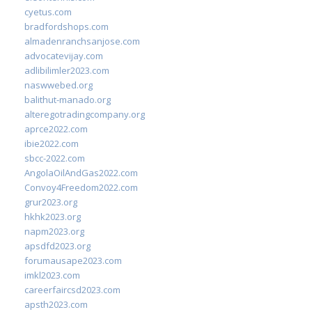
cyetus.com
bradfordshops.com
almadenranchsanjose.com
advocatevijay.com
adlibilimler2023.com
naswwebed.org
balithut-manado.org
alteregotradingcompany.org
aprce2022.com
ibie2022.com
sbcc-2022.com
AngolaOilAndGas2022.com
Convoy4Freedom2022.com
grur2023.org
hkhk2023.org
napm2023.org
apsdfd2023.org
forumausape2023.com
imkl2023.com
careerfaircsd2023.com
apsth2023.com