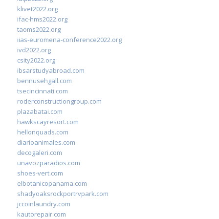
klivet2022.org
ifac-hms2022.org
taoms2022.org
iias-euromena-conference2022.org
ivd2022.org
csity2022.org
ibsarstudyabroad.com
bennusehgall.com
tsecincinnati.com
roderconstructiongroup.com
plazabatai.com
hawkscayresort.com
hellonquads.com
diarioanimales.com
decogaleri.com
unavozparadios.com
shoes-vert.com
elbotanicopanama.com
shadyoaksrockportrvpark.com
jccoinlaundry.com
kautorepair.com