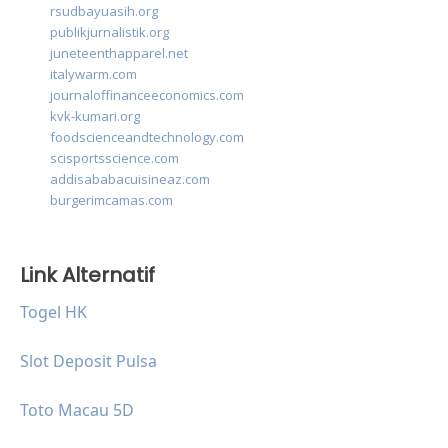
rsudbayuasih.org
publikjurnalistik.org
juneteenthapparel.net
italywarm.com
journaloffinanceeconomics.com
kvk-kumari.org
foodscienceandtechnology.com
scisportsscience.com
addisababacuisineaz.com
burgerimcamas.com
Link Alternatif
Togel HK
Slot Deposit Pulsa
Toto Macau 5D