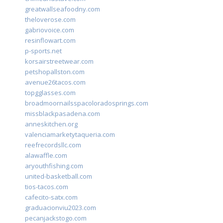
greatwallseafoodny.com
theloverose.com
gabriovoice.com
resinflowart.com
p-sports.net
korsairstreetwear.com
petshopallston.com
avenue26tacos.com
topgglasses.com
broadmoornailsspacoloradosprings.com
missblackpasadena.com
anneskitchen.org
valenciamarketytaqueria.com
reefrecordsllc.com
alawaffle.com
aryouthfishing.com
united-basketball.com
tios-tacos.com
cafecito-satx.com
graduacionviu2023.com
pecanjackstogo.com