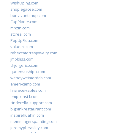
WishOping.com
shoplegacee.com
bonvivantshop.com
CupPlante.com
mpzin.com
stcreal.com
PopUpFlea.com
valueml.com
rebeccatorresjewelry.com
jmpbliss.com
drjorgerico.com
queensushipa.com
wendyweimerdds.com
ameri-camp.com
hrsreceivables.com
empconst1.com
cinderella-support.com
bigpinkrestaurant.com
inspirehuahin.com
memmingerspainting.com
jeremypbeasley.com