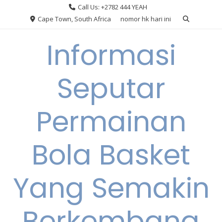
Skip
Call Us: +2782 444 YEAH
to
Cape Town, South Africa
nomor hk hari ini
content
Informasi
Seputar
Permainan
Bola Basket
Yang Semakin
Berkembang