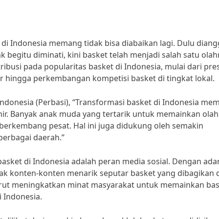
di Indonesia memang tidak bisa diabaikan lagi. Dulu dian
 begitu diminati, kini basket telah menjadi salah satu ola
tribusi pada popularitas basket di Indonesia, mulai dari pre
r hingga perkembangan kompetisi basket di tingkat lokal.
Indonesia (Perbasi), “Transformasi basket di Indonesia me
hir. Banyak anak muda yang tertarik untuk memainkan ola
 berkembang pesat. Hal ini juga didukung oleh semakin
berbagai daerah.”
basket di Indonesia adalah peran media sosial. Dengan ada
yak konten-konten menarik seputar basket yang dibagikan 
 turut meningkatkan minat masyarakat untuk memainkan ba
 Indonesia.