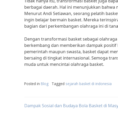
Tidak hanya itu, transformasi basket juga dapa
berbagai daerah. Hal ini menunjukkan bahwa 
Menurut Andi Setiawan, seorang pelatih baske
ingin belajar bermain basket. Mereka terinspir
bagian dari perkembangan olahraga ini di tanah
Dengan transformasi basket sebagai olahraga p
berkembang dan memberikan dampak positif ba
pemerintah maupun swasta, basket dapat men
bersaing di tingkat internasional. Semoga tran
muda untuk mencintai olahraga basket.
Posted in
Blog
Tagged
sejarah basket di indonesia
Post
Dampak Sosial dan Budaya Bola Basket di Mas