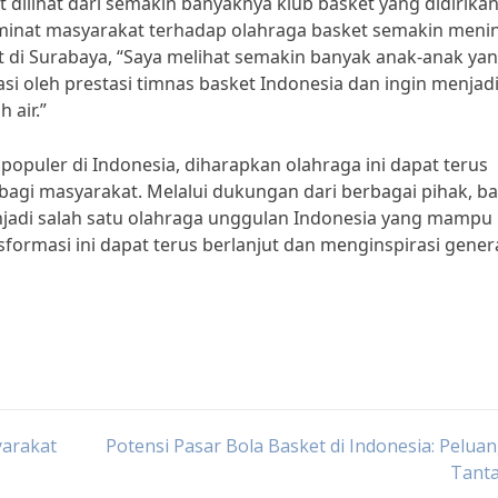
t dilihat dari semakin banyaknya klub basket yang didirikan
minat masyarakat terhadap olahraga basket semakin menin
t di Surabaya, “Saya melihat semakin banyak anak-anak ya
asi oleh prestasi timnas basket Indonesia dan ingin menjad
 air.”
opuler di Indonesia, diharapkan olahraga ini dapat terus
gi masyarakat. Melalui dukungan dari berbagai pihak, ba
jadi salah satu olahraga unggulan Indonesia yang mampu
sformasi ini dapat terus berlanjut dan menginspirasi gener
yarakat
Potensi Pasar Bola Basket di Indonesia: Pelua
Tant