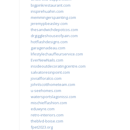
bigpinkrestaurant.com
inspirehuahin.com
memmingerspainting.com
jeremypbeasley.com
thesandwichdepotcos.com
drgiggleshouseofpain.com
hotflashdesigns.com
garagenadeau.com
lifestylechauffeurservice.com
EverNewNails.com
insideoutdecoratingcentre.com
salvatoresinpoint.com
jovialfloralco.com
johnlscotthometeam.com
u-seehomes.com
watersportslagonissi.com
mischieffashion.com
eduwyre.com
retro-interiors.com
theblvd-boise.com
fpet2023.org