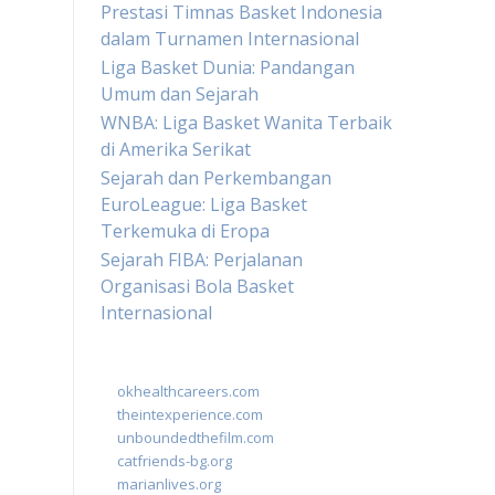
Prestasi Timnas Basket Indonesia
dalam Turnamen Internasional
Liga Basket Dunia: Pandangan
Umum dan Sejarah
WNBA: Liga Basket Wanita Terbaik
di Amerika Serikat
Sejarah dan Perkembangan
EuroLeague: Liga Basket
Terkemuka di Eropa
Sejarah FIBA: Perjalanan
Organisasi Bola Basket
Internasional
okhealthcareers.com
theintexperience.com
unboundedthefilm.com
catfriends-bg.org
marianlives.org