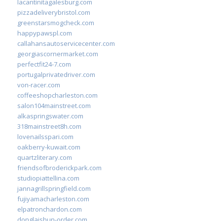
lacantinitagalesburg.com
pizzadeliverybristol.com
greenstarsmogcheck.com
happypawspl.com
callahansautoservicecenter.com
georgiascornermarket.com
perfectfit24-7.com
portugalprivatedriver.com
von-racer.com
coffeeshopcharleston.com
salon104mainstreet.com
alkaspringswater.com
318mainstreet8h.com
lovenailsspari.com
oakberry-kuwait.com
quartzliterary.com
friendsofbroderickpark.com
studiopiattellina.com
jannagrillspringfield.com
fujiyamacharleston.com
elpatronchardon.com
donglaishun-order.com