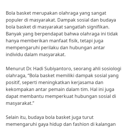
Bola basket merupakan olahraga yang sangat
populer di masyarakat. Dampak sosial dan budaya
bola basket di masyarakat sangatlah signifikan.
Banyak yang berpendapat bahwa olahraga ini tidak
hanya memberikan manfaat fisik, tetapi juga
mempengaruhi perilaku dan hubungan antar
individu dalam masyarakat.
Menurut Dr. Hadi Subiyantoro, seorang ahli sosiologi
olahraga, “Bola basket memiliki dampak sosial yang
positif, seperti meningkatkan kerjasama dan
kekompakan antar pemain dalam tim. Hal ini juga
dapat membantu memperkuat hubungan sosial di
masyarakat.”
Selain itu, budaya bola basket juga turut
memengaruhi gaya hidup dan fashion di kalangan