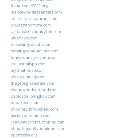
fiamc-rome2022.org
mariceworldessentials.com
lafisheriarestaurant.com
915jazzandmore.com
aguadulce-countryfair.com
jakehovis.com
bosswingsduluth.com
birminghamautocare.com
tonyscountrykitchen.com
jbellasnailspa.com
mychaihouse.com
alvisgrooming.com
thegeorginaestate.com
blythewoodseafood.com
paolosdelibangkok.com
bobacove.com
phoone24brookfield.com
mickeybarmama.com
roadwayconstructioninc.com
shopdragonflyboutique.com
sportszilla.org