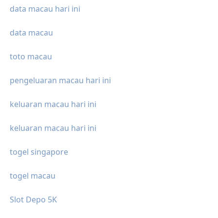
data macau hari ini
data macau
toto macau
pengeluaran macau hari ini
keluaran macau hari ini
keluaran macau hari ini
togel singapore
togel macau
Slot Depo 5K