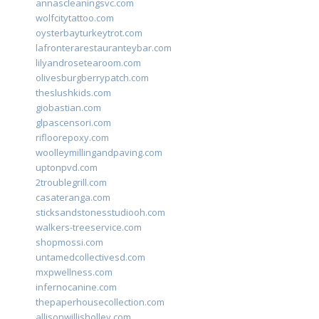
annascleaningsvc.com
wolfcitytattoo.com
oysterbayturkeytrot.com
lafronterarestauranteybar.com
lilyandrosetearoom.com
olivesburgberrypatch.com
theslushkids.com
giobastian.com
glpascensori.com
rifloorepoxy.com
woolleymillingandpaving.com
uptonpvd.com
2troublegrill.com
casateranga.com
sticksandstonesstudiooh.com
walkers-treeservice.com
shopmossi.com
untamedcollectivesd.com
mxpwellness.com
infernocanine.com
thepaperhousecollection.com
allisonwillisholley.com