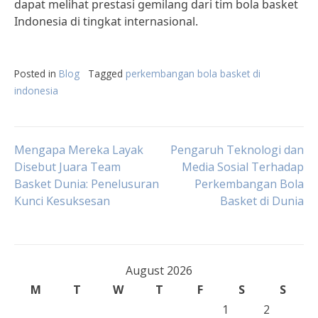
dapat melihat prestasi gemilang dari tim bola basket
Indonesia di tingkat internasional.
Posted in
Blog
Tagged
perkembangan bola basket di
indonesia
Post
Mengapa Mereka Layak
Pengaruh Teknologi dan
Disebut Juara Team
Media Sosial Terhadap
Basket Dunia: Penelusuran
Perkembangan Bola
navigation
Kunci Kesuksesan
Basket di Dunia
August 2026
M
T
W
T
F
S
S
1
2