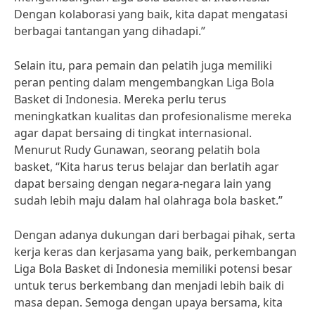
Dengan kolaborasi yang baik, kita dapat mengatasi
berbagai tantangan yang dihadapi.”
Selain itu, para pemain dan pelatih juga memiliki
peran penting dalam mengembangkan Liga Bola
Basket di Indonesia. Mereka perlu terus
meningkatkan kualitas dan profesionalisme mereka
agar dapat bersaing di tingkat internasional.
Menurut Rudy Gunawan, seorang pelatih bola
basket, “Kita harus terus belajar dan berlatih agar
dapat bersaing dengan negara-negara lain yang
sudah lebih maju dalam hal olahraga bola basket.”
Dengan adanya dukungan dari berbagai pihak, serta
kerja keras dan kerjasama yang baik, perkembangan
Liga Bola Basket di Indonesia memiliki potensi besar
untuk terus berkembang dan menjadi lebih baik di
masa depan. Semoga dengan upaya bersama, kita