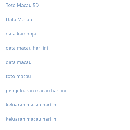
Toto Macau 5D
Data Macau
data kamboja
data macau hari ini
data macau
toto macau
pengeluaran macau hari ini
keluaran macau hari ini
keluaran macau hari ini