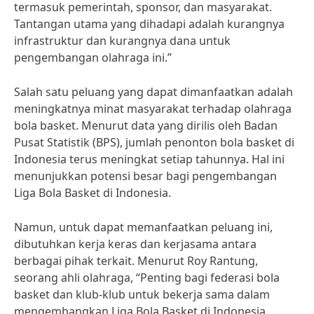
termasuk pemerintah, sponsor, dan masyarakat.
Tantangan utama yang dihadapi adalah kurangnya
infrastruktur dan kurangnya dana untuk
pengembangan olahraga ini.”
Salah satu peluang yang dapat dimanfaatkan adalah
meningkatnya minat masyarakat terhadap olahraga
bola basket. Menurut data yang dirilis oleh Badan
Pusat Statistik (BPS), jumlah penonton bola basket di
Indonesia terus meningkat setiap tahunnya. Hal ini
menunjukkan potensi besar bagi pengembangan
Liga Bola Basket di Indonesia.
Namun, untuk dapat memanfaatkan peluang ini,
dibutuhkan kerja keras dan kerjasama antara
berbagai pihak terkait. Menurut Roy Rantung,
seorang ahli olahraga, “Penting bagi federasi bola
basket dan klub-klub untuk bekerja sama dalam
mengembangkan Liga Bola Basket di Indonesia.