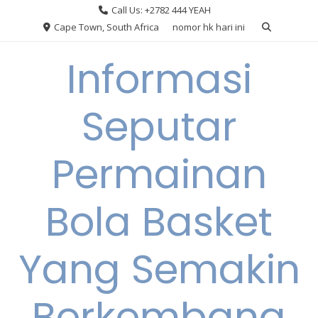
Skip
Call Us: +2782 444 YEAH
to
Cape Town, South Africa
nomor hk hari ini
content
Informasi
Seputar
Permainan
Bola Basket
Yang Semakin
Berkembang