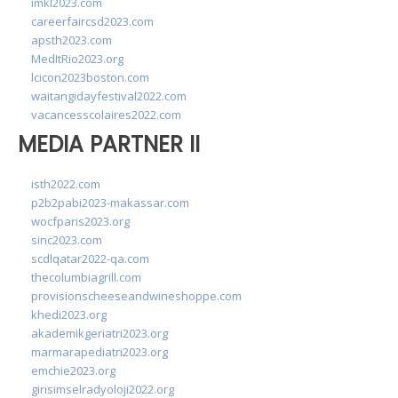
imkl2023.com
careerfaircsd2023.com
apsth2023.com
MedItRio2023.org
lcicon2023boston.com
waitangidayfestival2022.com
vacancesscolaires2022.com
MEDIA PARTNER II
isth2022.com
p2b2pabi2023-makassar.com
wocfparis2023.org
sinc2023.com
scdlqatar2022-qa.com
thecolumbiagrill.com
provisionscheeseandwineshoppe.com
khedi2023.org
akademikgeriatri2023.org
marmarapediatri2023.org
emchie2023.org
girisimselradyoloji2022.org