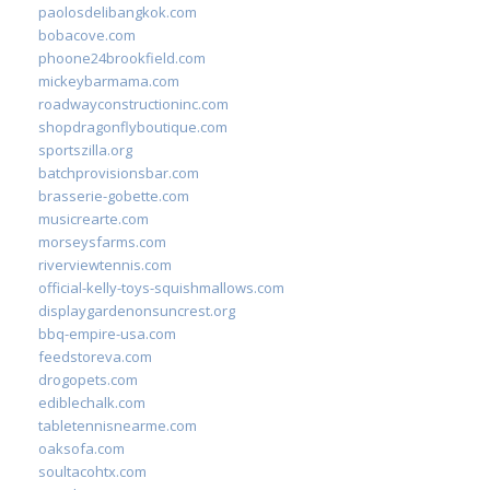
paolosdelibangkok.com
bobacove.com
phoone24brookfield.com
mickeybarmama.com
roadwayconstructioninc.com
shopdragonflyboutique.com
sportszilla.org
batchprovisionsbar.com
brasserie-gobette.com
musicrearte.com
morseysfarms.com
riverviewtennis.com
official-kelly-toys-squishmallows.com
displaygardenonsuncrest.org
bbq-empire-usa.com
feedstoreva.com
drogopets.com
ediblechalk.com
tabletennisnearme.com
oaksofa.com
soultacohtx.com