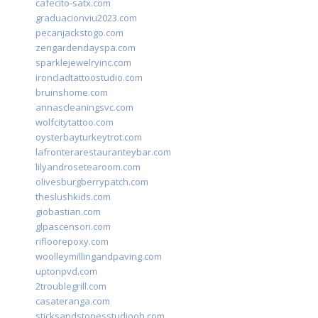
cafecito-satx.com
graduacionviu2023.com
pecanjackstogo.com
zengardendayspa.com
sparklejewelryinc.com
ironcladtattoostudio.com
bruinshome.com
annascleaningsvc.com
wolfcitytattoo.com
oysterbayturkeytrot.com
lafronterarestauranteybar.com
lilyandrosetearoom.com
olivesburgberrypatch.com
theslushkids.com
giobastian.com
glpascensori.com
rifloorepoxy.com
woolleymillingandpaving.com
uptonpvd.com
2troublegrill.com
casateranga.com
sticksandstonesstudiooh.com