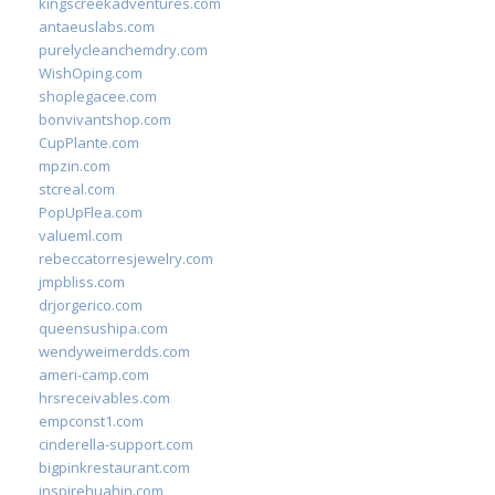
kingscreekadventures.com
antaeuslabs.com
purelycleanchemdry.com
WishOping.com
shoplegacee.com
bonvivantshop.com
CupPlante.com
mpzin.com
stcreal.com
PopUpFlea.com
valueml.com
rebeccatorresjewelry.com
jmpbliss.com
drjorgerico.com
queensushipa.com
wendyweimerdds.com
ameri-camp.com
hrsreceivables.com
empconst1.com
cinderella-support.com
bigpinkrestaurant.com
inspirehuahin.com