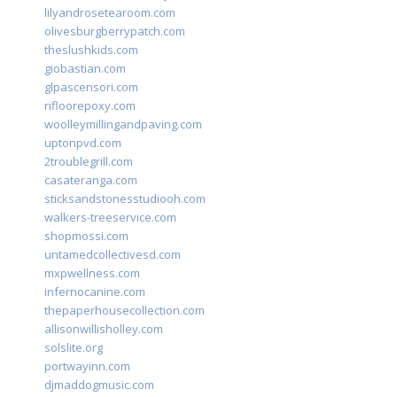
lilyandrosetearoom.com
olivesburgberrypatch.com
theslushkids.com
giobastian.com
glpascensori.com
rifloorepoxy.com
woolleymillingandpaving.com
uptonpvd.com
2troublegrill.com
casateranga.com
sticksandstonesstudiooh.com
walkers-treeservice.com
shopmossi.com
untamedcollectivesd.com
mxpwellness.com
infernocanine.com
thepaperhousecollection.com
allisonwillisholley.com
solslite.org
portwayinn.com
djmaddogmusic.com