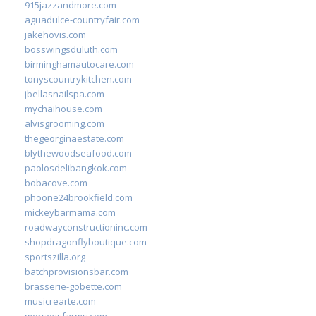
915jazzandmore.com
aguadulce-countryfair.com
jakehovis.com
bosswingsduluth.com
birminghamautocare.com
tonyscountrykitchen.com
jbellasnailspa.com
mychaihouse.com
alvisgrooming.com
thegeorginaestate.com
blythewoodseafood.com
paolosdelibangkok.com
bobacove.com
phoone24brookfield.com
mickeybarmama.com
roadwayconstructioninc.com
shopdragonflyboutique.com
sportszilla.org
batchprovisionsbar.com
brasserie-gobette.com
musicrearte.com
morseysfarms.com