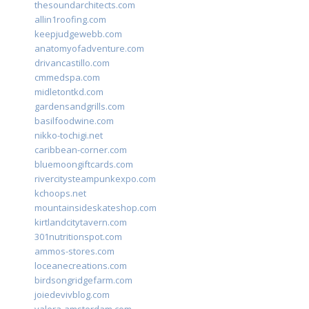
thesoundarchitects.com
allin1roofing.com
keepjudgewebb.com
anatomyofadventure.com
drivancastillo.com
cmmedspa.com
midletontkd.com
gardensandgrills.com
basilfoodwine.com
nikko-tochigi.net
caribbean-corner.com
bluemoongiftcards.com
rivercitysteampunkexpo.com
kchoops.net
mountainsideskateshop.com
kirtlandcitytavern.com
301nutritionspot.com
ammos-stores.com
loceanecreations.com
birdsongridgefarm.com
joiedevivblog.com