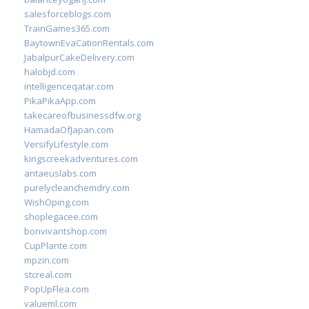
salesforceblogs.com
TrainGames365.com
BaytownEvaCationRentals.com
JabalpurCakeDelivery.com
halobjd.com
intelligenceqatar.com
PikaPikaApp.com
takecareofbusinessdfw.org
HamadaOfJapan.com
VersifyLifestyle.com
kingscreekadventures.com
antaeuslabs.com
purelycleanchemdry.com
WishOping.com
shoplegacee.com
bonvivantshop.com
CupPlante.com
mpzin.com
stcreal.com
PopUpFlea.com
valueml.com