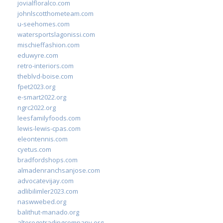
jovialfloralco.com
johnlscotthometeam.com
u-seehomes.com
watersportslagonissi.com
mischieffashion.com
eduwyre.com
retro-interiors.com
theblvd-boise.com
fpet2023.org
e-smart2022.org
ngrc2022.org
leesfamilyfoods.com
lewis-lewis-cpas.com
eleontennis.com
cyetus.com
bradfordshops.com
almadenranchsanjose.com
advocatevijay.com
adlibilimler2023.com
naswwebed.org
balithut-manado.org
alteregotradingcompany.org