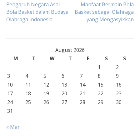
Post
Pengaruh Negara Asal
Manfaat Bermain Bola
Bola Basket dalam Budaya
Basket sebagai Olahraga
Olahraga Indonesia
yang Mengasyikkan
navigation
August 2026
M
T
W
T
F
S
S
1
2
3
4
5
6
7
8
9
10
11
12
13
14
15
16
17
18
19
20
21
22
23
24
25
26
27
28
29
30
31
« Mar