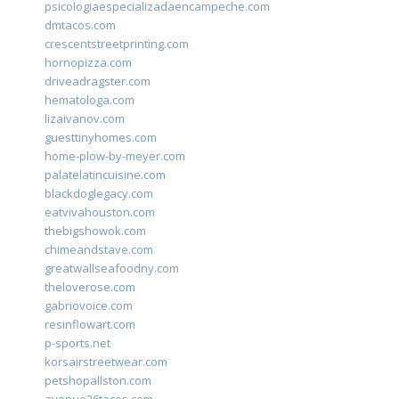
psicologiaespecializadaencampeche.com
dmtacos.com
crescentstreetprinting.com
hornopizza.com
driveadragster.com
hematologa.com
lizaivanov.com
guesttinyhomes.com
home-plow-by-meyer.com
palatelatincuisine.com
blackdoglegacy.com
eatvivahouston.com
thebigshowok.com
chimeandstave.com
greatwallseafoodny.com
theloverose.com
gabriovoice.com
resinflowart.com
p-sports.net
korsairstreetwear.com
petshopallston.com