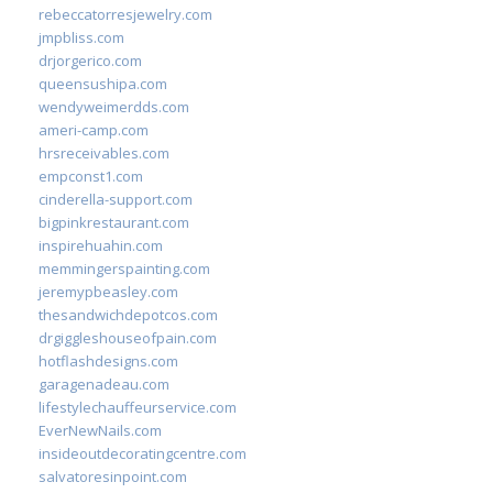
rebeccatorresjewelry.com
jmpbliss.com
drjorgerico.com
queensushipa.com
wendyweimerdds.com
ameri-camp.com
hrsreceivables.com
empconst1.com
cinderella-support.com
bigpinkrestaurant.com
inspirehuahin.com
memmingerspainting.com
jeremypbeasley.com
thesandwichdepotcos.com
drgiggleshouseofpain.com
hotflashdesigns.com
garagenadeau.com
lifestylechauffeurservice.com
EverNewNails.com
insideoutdecoratingcentre.com
salvatoresinpoint.com