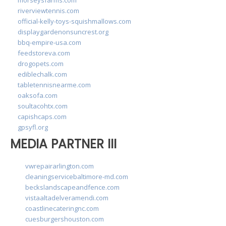
riverviewtennis.com
official-kelly-toys-squishmallows.com
displaygardenonsuncrest.org
bbq-empire-usa.com
feedstoreva.com
drogopets.com
ediblechalk.com
tabletennisnearme.com
oaksofa.com
soultacohtx.com
capishcaps.com
gpsyfl.org
MEDIA PARTNER III
vwrepairarlington.com
cleaningservicebaltimore-md.com
beckslandscapeandfence.com
vistaaltadelveramendi.com
coastlinecateringnc.com
cuesburgershouston.com