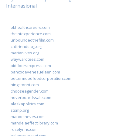
Internasional
okhealthcareers.com
theintexperience.com
unboundedthefilm.com
catfriends-bg.org
marianlives.org
waywardtees.com
pidfloorsexpress.com
bancodevenezuelaen.com
bettermoodfoodcorporation.com
hingstonnt.com
chooseagender.com
hoverboardssale.com
alaskapolitics.com
stsmp.org
manoelneves.com
mandelaeffectlibrary.com
roselynns.com
balanceyoganj.com