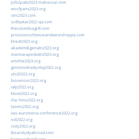
p2b2pabi2023-makassar.com
wocfparis2023.org
sinc2023.com
scdlqatar2022-qa.com
thecolumbiagrill.com
provisionscheeseandwineshoppe.com
khedi2023.org
akademikgeriatri2023.org
marmarapediatri2023.org
emchie2023.org
girisimselradyoloji2022.org
utcd2022.org
biosensor2022.org
ialp2022.org
klivet2022.org
ifac-hms2022.org
taoms2022.org
iias-euromena-conference2022.org
ivd2022.org
csity2022.org
ibsarstudyabroad.com
bennusehgall.com