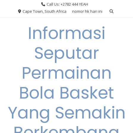
Skip
Call Us: +2782 444 YEAH
to
Cape Town, South Africa
nomor hk hari ini
content
Informasi
Seputar
Permainan
Bola Basket
Yang Semakin
Berkembang