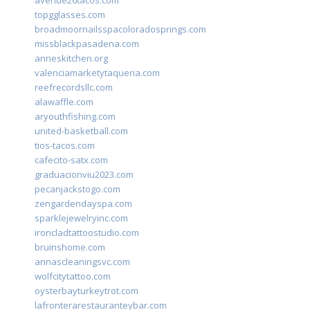
avenue26tacos.com
topgglasses.com
broadmoornailsspacoloradosprings.com
missblackpasadena.com
anneskitchen.org
valenciamarketytaqueria.com
reefrecordsllc.com
alawaffle.com
aryouthfishing.com
united-basketball.com
tios-tacos.com
cafecito-satx.com
graduacionviu2023.com
pecanjackstogo.com
zengardendayspa.com
sparklejewelryinc.com
ironcladtattoostudio.com
bruinshome.com
annascleaningsvc.com
wolfcitytattoo.com
oysterbayturkeytrot.com
lafronterarestauranteybar.com