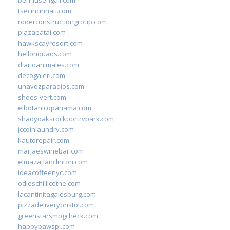
tsecincinnati.com
roderconstructiongroup.com
plazabatai.com
hawkscayresort.com
hellonquads.com
diarioanimales.com
decogaleri.com
unavozparadios.com
shoes-vert.com
elbotanicopanama.com
shadyoaksrockportrvpark.com
jccoinlaundry.com
kautorepair.com
marjaeswinebar.com
elmazatlanclinton.com
ideacoffeenyc.com
odieschillicothe.com
lacantinitagalesburg.com
pizzadeliverybristol.com
greenstarsmogcheck.com
happypawspl.com