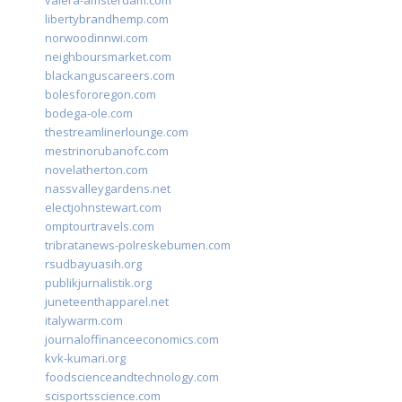
valera-amsterdam.com
libertybrandhemp.com
norwoodinnwi.com
neighboursmarket.com
blackanguscareers.com
bolesfororegon.com
bodega-ole.com
thestreamlinerlounge.com
mestrinorubanofc.com
novelatherton.com
nassvalleygardens.net
electjohnstewart.com
omptourtravels.com
tribratanews-polreskebumen.com
rsudbayuasih.org
publikjurnalistik.org
juneteenthapparel.net
italywarm.com
journaloffinanceeconomics.com
kvk-kumari.org
foodscienceandtechnology.com
scisportsscience.com