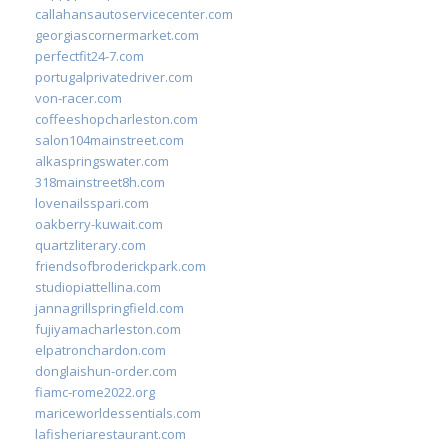
callahansautoservicecenter.com
georgiascornermarket.com
perfectfit24-7.com
portugalprivatedriver.com
von-racer.com
coffeeshopcharleston.com
salon104mainstreet.com
alkaspringswater.com
318mainstreet8h.com
lovenailsspari.com
oakberry-kuwait.com
quartzliterary.com
friendsofbroderickpark.com
studiopiattellina.com
jannagrillspringfield.com
fujiyamacharleston.com
elpatronchardon.com
donglaishun-order.com
fiamc-rome2022.org
mariceworldessentials.com
lafisheriarestaurant.com