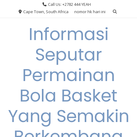
Skip
Call Us: +2782 444 YEAH
to
Cape Town, South Africa
nomor hk hari ini
content
Informasi
Seputar
Permainan
Bola Basket
Yang Semakin
Berkembang