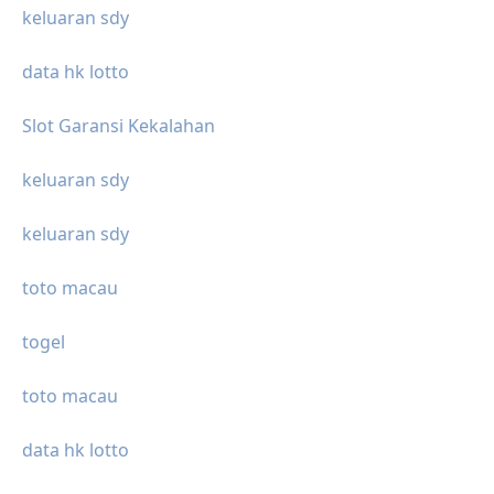
keluaran sdy
data hk lotto
Slot Garansi Kekalahan
keluaran sdy
keluaran sdy
toto macau
togel
toto macau
data hk lotto