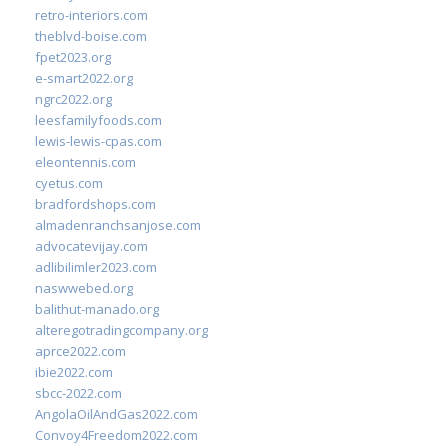
retro-interiors.com
theblvd-boise.com
fpet2023.org
e-smart2022.org
ngrc2022.org
leesfamilyfoods.com
lewis-lewis-cpas.com
eleontennis.com
cyetus.com
bradfordshops.com
almadenranchsanjose.com
advocatevijay.com
adlibilimler2023.com
naswwebed.org
balithut-manado.org
alteregotradingcompany.org
aprce2022.com
ibie2022.com
sbcc-2022.com
AngolaOilAndGas2022.com
Convoy4Freedom2022.com