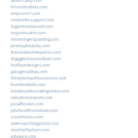
ameri-camp.com
hrsreceivables.com
empconst1.com
cinderella-support.com
bigpinkrestaurant.com
inspirehuahin.com
memmingerspainting.com
jeremypbeasley.com
thesandwichdepotcos.com
drgiggleshouseofpain.com
hotflashdesigns.com
garagenadeau.com
lifestylechauffeurservice.com
EverNewNails.com
insideoutdecoratingcentre.com
salvatoresinpoint.com
jovialfloralco.com
johnlscotthometeam.com
u-seehomes.com
watersportslagonissi.com
mischieffashion.com
eduwyre.com