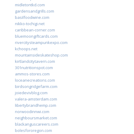
midletontkd.com
gardensandgrills.com
basilfoodwine.com
nikko-tochigi.net
caribbean-corner.com
bluemoongiftcards.com
rivercitysteampunkexpo.com
kchoops.net
mountainsideskateshop.com
kirtlandcitytavern.com
301nutritionspot.com
ammos-stores.com
loceanecreations.com
birdsongridgefarm.com
joiedevivblog.com
valera-amsterdam.com
libertybrandhemp.com
norwoodinnwi.com
neighboursmarket.com
blackanguscareers.com
bolesfororegon.com