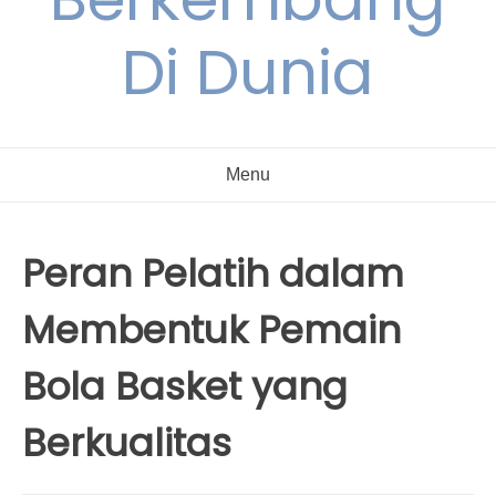
Di Dunia
Menu
Peran Pelatih dalam
Membentuk Pemain
Bola Basket yang
Berkualitas