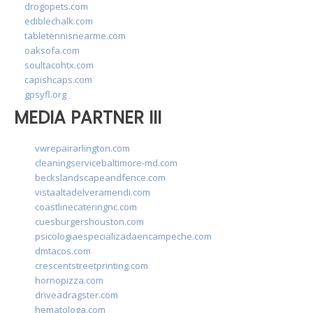
drogopets.com
ediblechalk.com
tabletennisnearme.com
oaksofa.com
soultacohtx.com
capishcaps.com
gpsyfl.org
MEDIA PARTNER III
vwrepairarlington.com
cleaningservicebaltimore-md.com
beckslandscapeandfence.com
vistaaltadelveramendi.com
coastlinecateringnc.com
cuesburgershouston.com
psicologiaespecializadaencampeche.com
dmtacos.com
crescentstreetprinting.com
hornopizza.com
driveadragster.com
hematologa.com