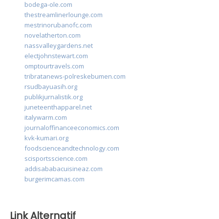
bodega-ole.com
thestreamlinerlounge.com
mestrinorubanofc.com
novelatherton.com
nassvalleygardens.net
electjohnstewart.com
omptourtravels.com
tribratanews-polreskebumen.com
rsudbayuasih.org
publikjurnalistik.org
juneteenthapparel.net
italywarm.com
journaloffinanceeconomics.com
kvk-kumari.org
foodscienceandtechnology.com
scisportsscience.com
addisababacuisineaz.com
burgerimcamas.com
Link Alternatif