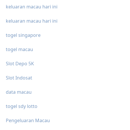
keluaran macau hari ini
keluaran macau hari ini
togel singapore
togel macau
Slot Depo 5K
Slot Indosat
data macau
togel sdy lotto
Pengeluaran Macau