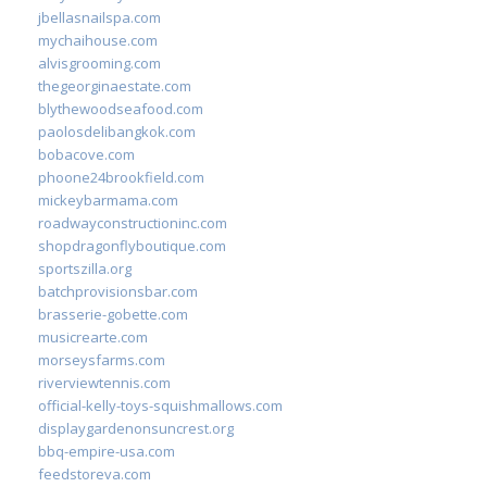
jbellasnailspa.com
mychaihouse.com
alvisgrooming.com
thegeorginaestate.com
blythewoodseafood.com
paolosdelibangkok.com
bobacove.com
phoone24brookfield.com
mickeybarmama.com
roadwayconstructioninc.com
shopdragonflyboutique.com
sportszilla.org
batchprovisionsbar.com
brasserie-gobette.com
musicrearte.com
morseysfarms.com
riverviewtennis.com
official-kelly-toys-squishmallows.com
displaygardenonsuncrest.org
bbq-empire-usa.com
feedstoreva.com