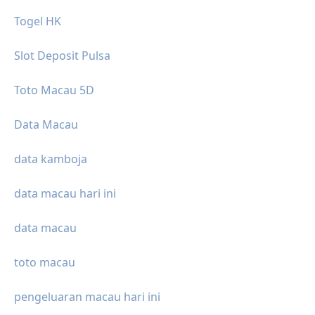
Togel HK
Slot Deposit Pulsa
Toto Macau 5D
Data Macau
data kamboja
data macau hari ini
data macau
toto macau
pengeluaran macau hari ini