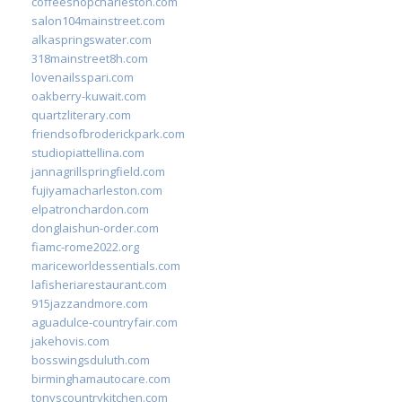
coffeeshopcharleston.com
salon104mainstreet.com
alkaspringswater.com
318mainstreet8h.com
lovenailsspari.com
oakberry-kuwait.com
quartzliterary.com
friendsofbroderickpark.com
studiopiattellina.com
jannagrillspringfield.com
fujiyamacharleston.com
elpatronchardon.com
donglaishun-order.com
fiamc-rome2022.org
mariceworldessentials.com
lafisheriarestaurant.com
915jazzandmore.com
aguadulce-countryfair.com
jakehovis.com
bosswingsduluth.com
birminghamautocare.com
tonyscountrykitchen.com