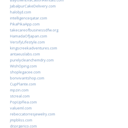
BaytownEvaCationRentals.com
JabalpurCakeDelivery.com
halobjd.com
intelligenceqatar.com
PikaPikaApp.com
takecareofbusinessdfw.org
HamadaOfJapan.com
VersifyLifestyle.com
kingscreekadventures.com
antaeuslabs.com
purelycleanchemdry.com
WishOping.com
shoplegacee.com
bonvivantshop.com
CupPlante.com
mpzin.com
stcreal.com
PopUpFlea.com
valueml.com
rebeccatorresjewelry.com
jmpbliss.com
drjorgerico.com