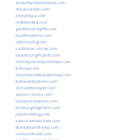
anatomyofadventure.com
drivancastillo.com
cmmedspa.com
midletontkd.com
gardensandgrills.com
basilfoodwine.com
nikko-tochigi.net
caribbean-corner.com
bluemoongiftcards.com
rivercitysteampunkexpo.com
kchoops.net
mountainsideskateshop.com
kirtlandcitytavern.com
301nutritionspot.com
ammos-stores.com
loceanecreations.com
birdsongridgefarm.com
joiedevivblog.com
valera-amsterdam.com
libertybrandhemp.com
norwoodinnwi.com