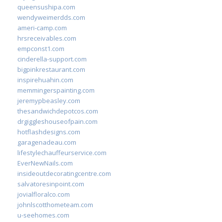
queensushipa.com
wendyweimerdds.com
ameri-camp.com
hrsreceivables.com
empconst1.com
cinderella-support.com
bigpinkrestaurant.com
inspirehuahin.com
memmingerspainting.com
jeremypbeasley.com
thesandwichdepotcos.com
drgiggleshouseofpain.com
hotflashdesigns.com
garagenadeau.com
lifestylechauffeurservice.com
EverNewNails.com
insideoutdecoratingcentre.com
salvatoresinpoint.com
jovialfloralco.com
johnlscotthometeam.com
u-seehomes.com