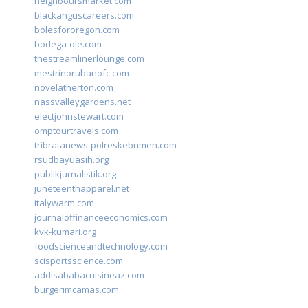
neighboursmarket.com
blackanguscareers.com
bolesfororegon.com
bodega-ole.com
thestreamlinerlounge.com
mestrinorubanofc.com
novelatherton.com
nassvalleygardens.net
electjohnstewart.com
omptourtravels.com
tribratanews-polreskebumen.com
rsudbayuasih.org
publikjurnalistik.org
juneteenthapparel.net
italywarm.com
journaloffinanceeconomics.com
kvk-kumari.org
foodscienceandtechnology.com
scisportsscience.com
addisababacuisineaz.com
burgerimcamas.com