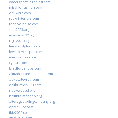
watersportslagonissi.com
mischieffashion.com
eduwyre.com
retro-interiors.com
theblvd-boise.com
fpet2023.org
e-smart2022.org
ngrc2022.org
leesfamilyfoods.com
lewis-lewis-cpas.com
eleontennis.com
cyetus.com
bradfordshops.com
almadenranchsanjose.com
advocatevijay.com
adlibilimler2023.com
naswwebed.org
balithut-manado.org
alteregotradingcompany.org
aprce2022.com
ibie2022.com