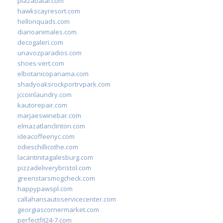
plazabatai.com
hawkscayresort.com
hellonquads.com
diarioanimales.com
decogaleri.com
unavozparadios.com
shoes-vert.com
elbotanicopanama.com
shadyoaksrockportrvpark.com
jccoinlaundry.com
kautorepair.com
marjaeswinebar.com
elmazatlanclinton.com
ideacoffeenyc.com
odieschillicothe.com
lacantinitagalesburg.com
pizzadeliverybristol.com
greenstarsmogcheck.com
happypawspl.com
callahansautoservicecenter.com
georgiascornermarket.com
perfectfit24-7.com