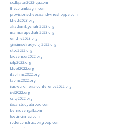
scdlqatar2022-qa.com
thecolumbiagrill.com
provisionscheeseandwineshoppe.com
khedi2023.org
akademikgeriatri2023.org
marmarapediatri2023.org
emchie2023.org
girisimselradyoloji2022.org
utcd2022.org
biosensor2022.org
ialp2022.org
klivet2022.org
ifac-hms2022.org
taoms2022.org
iias-euromena-conference2022.org
ivd2022.org
csity2022.org
ibsarstudyabroad.com
bennusehgall.com
tsecincinnati.com
roderconstructiongroup.com