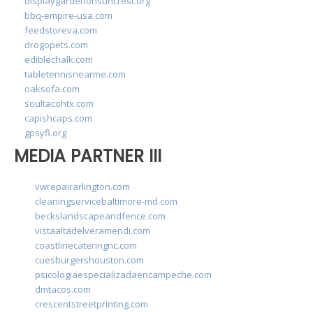
displaygardenonsuncrest.org
bbq-empire-usa.com
feedstoreva.com
drogopets.com
ediblechalk.com
tabletennisnearme.com
oaksofa.com
soultacohtx.com
capishcaps.com
gpsyfl.org
MEDIA PARTNER III
vwrepairarlington.com
cleaningservicebaltimore-md.com
beckslandscapeandfence.com
vistaaltadelveramendi.com
coastlinecateringnc.com
cuesburgershouston.com
psicologiaespecializadaencampeche.com
dmtacos.com
crescentstreetprinting.com