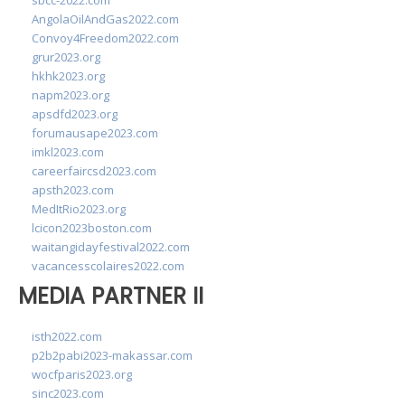
sbcc-2022.com
AngolaOilAndGas2022.com
Convoy4Freedom2022.com
grur2023.org
hkhk2023.org
napm2023.org
apsdfd2023.org
forumausape2023.com
imkl2023.com
careerfaircsd2023.com
apsth2023.com
MedItRio2023.org
lcicon2023boston.com
waitangidayfestival2022.com
vacancesscolaires2022.com
MEDIA PARTNER II
isth2022.com
p2b2pabi2023-makassar.com
wocfparis2023.org
sinc2023.com