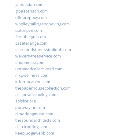
giobastian.com
glpascensori.com
rifloorepoxy.com
woolleymillingandpaving.com
uptonpvd.com
2troublegrill.com
casateranga.com
sticksandstonesstudiooh.com
walkers-treeservice.com
shopmossi.com
untamedcollectivesd.com
mxpwellness.com
infernocanine.com
thepaperhousecollection.com
allisonwillisholley.com
solslite.org
portwayinn.com
djmaddogmusic.com
thesoundarchitects.com
allin1roofing.com
keepjudgewebb.com