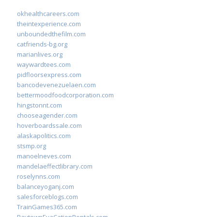
okhealthcareers.com
theintexperience.com
unboundedthefilm.com
catfriends-bg.org
marianlives.org
waywardtees.com
pidfloorsexpress.com
bancodevenezuelaen.com
bettermoodfoodcorporation.com
hingstonnt.com
chooseagender.com
hoverboardssale.com
alaskapolitics.com
stsmp.org
manoelneves.com
mandelaeffectlibrary.com
roselynns.com
balanceyoganj.com
salesforceblogs.com
TrainGames365.com