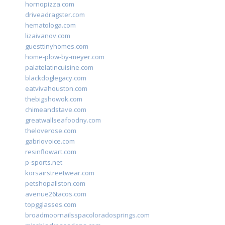
hornopizza.com
driveadragster.com
hematologa.com
lizaivanov.com
guesttinyhomes.com
home-plow-by-meyer.com
palatelatincuisine.com
blackdoglegacy.com
eatvivahouston.com
thebigshowok.com
chimeandstave.com
greatwallseafoodny.com
theloverose.com
gabriovoice.com
resinflowart.com
p-sports.net
korsairstreetwear.com
petshopallston.com
avenue26tacos.com
topgglasses.com
broadmoornailsspacoloradosprings.com