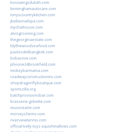
bosswingsduluth.com
birminghamautocare.com
tonyscountrykitchen.com
jbellasnailspa.com
mychaihouse.com
alvisgrooming.com
thegeorginaestate.com
blythewoodseafood.com
paolosdelibangkok.com
bobacove.com
phoone24brookfield.com
mickeybarmama.com
roadwayconstructioninc.com
shopdragonflyboutique.com
sportszilla.org
batchprovisionsbar.com
brasserie-gobette.com
musicrearte.com
morseysfarms.com
riverviewtennis.com
official-kelly-toys-squishmallows.com