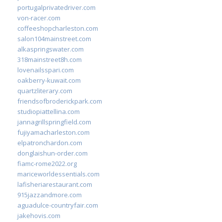
portugalprivatedriver.com
von-racer.com
coffeeshopcharleston.com
salon104mainstreet.com
alkaspringswater.com
318mainstreet8h.com
lovenailsspari.com
oakberry-kuwait.com
quartzliterary.com
friendsofbroderickpark.com
studiopiattellina.com
jannagrillspringfield.com
fujiyamacharleston.com
elpatronchardon.com
donglaishun-order.com
fiamc-rome2022.org
mariceworldessentials.com
lafisheriarestaurant.com
915jazzandmore.com
aguadulce-countryfair.com
jakehovis.com