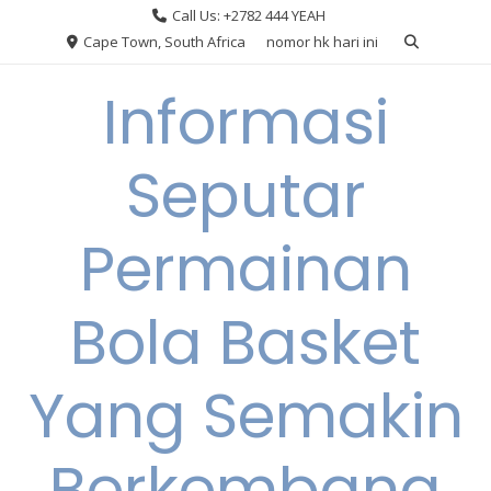
Skip
Call Us: +2782 444 YEAH
to
Cape Town, South Africa
nomor hk hari ini
content
Informasi
Seputar
Permainan
Bola Basket
Yang Semakin
Berkembang