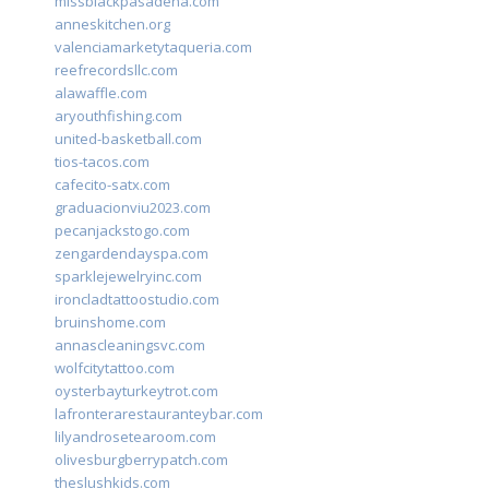
missblackpasadena.com
anneskitchen.org
valenciamarketytaqueria.com
reefrecordsllc.com
alawaffle.com
aryouthfishing.com
united-basketball.com
tios-tacos.com
cafecito-satx.com
graduacionviu2023.com
pecanjackstogo.com
zengardendayspa.com
sparklejewelryinc.com
ironcladtattoostudio.com
bruinshome.com
annascleaningsvc.com
wolfcitytattoo.com
oysterbayturkeytrot.com
lafronterarestauranteybar.com
lilyandrosetearoom.com
olivesburgberrypatch.com
theslushkids.com