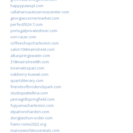
happypawspl.com
callahansautoservicecenter.com
georgiascornermarket.com
perfectfit24-7.com
portugalprivatedriver.com
von-racer.com
coffeeshopcharleston.com
salon104mainstreet.com
alkaspringswater.com
318mainstreet8h.com
lovenailsspari.com
oakberry-kuwait.com
quartzliterary.com
friendsofbroderickpark.com
studiopiattellina.com
jannagrillspringfield.com
fujiyamacharleston.com
elpatronchardon.com
donglaishun-order.com
fiamc-rome2022.org
mariceworldessentials.com