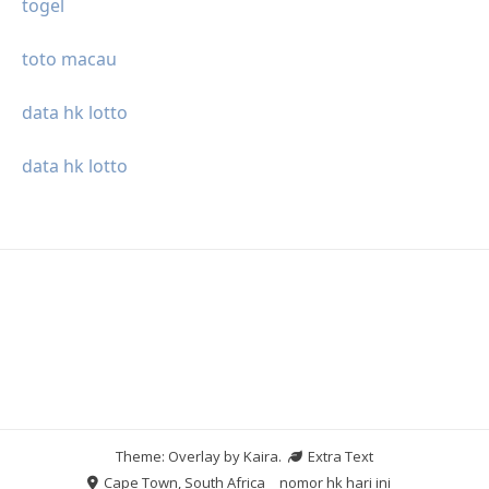
togel
toto macau
data hk lotto
data hk lotto
Theme: Overlay by
Kaira
.
Extra Text
Cape Town, South Africa
nomor hk hari ini