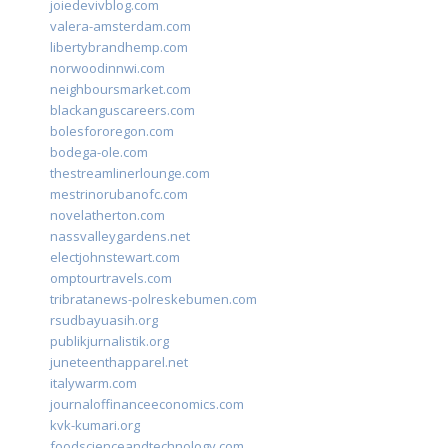
joiedevivblog.com
valera-amsterdam.com
libertybrandhemp.com
norwoodinnwi.com
neighboursmarket.com
blackanguscareers.com
bolesfororegon.com
bodega-ole.com
thestreamlinerlounge.com
mestrinorubanofc.com
novelatherton.com
nassvalleygardens.net
electjohnstewart.com
omptourtravels.com
tribratanews-polreskebumen.com
rsudbayuasih.org
publikjurnalistik.org
juneteenthapparel.net
italywarm.com
journaloffinanceeconomics.com
kvk-kumari.org
foodscienceandtechnology.com