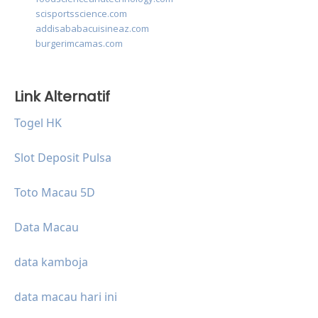
scisportsscience.com
addisababacuisineaz.com
burgerimcamas.com
Link Alternatif
Togel HK
Slot Deposit Pulsa
Toto Macau 5D
Data Macau
data kamboja
data macau hari ini