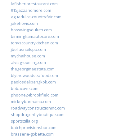
lafisheriarestaurant.com
915jazzandmore.com
aguadulce-countryfair.com
jakehovis.com
bosswingsduluth.com
birminghamautocare.com
tonyscountrykitchen.com
jbellasnailspa.com
mychaihouse.com
alvisgrooming.com
thegeorginaestate.com
blythewoodseafood.com
paolosdelibangkok.com
bobacove.com
phoone24brookfield.com
mickeybarmama.com
roadwayconstructioninc.com
shopdragonflyboutique.com
sportszilla.org
batchprovisionsbar.com
brasserie-gobette.com