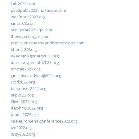
isth2022.com
p2b2pabi2023-makassar.com
wocfparis2023.org
sinc2023.com
scdlqatar2022-qa.com
thecolumbiagrill.com
provisionscheeseandwineshoppe.com
khedi2023.org
akademikgeriatri2023.org
marmarapediatri2023.org
emchie2023.org
girisimselradyoloji2022.org
utcd2022.org
biosensor2022.org
ialp2022.org
klivet2022.org
ifac-hms2022.org
taoms2022.org
iias-euromena-conference2022.org
ivd2022.org
csity2022.org