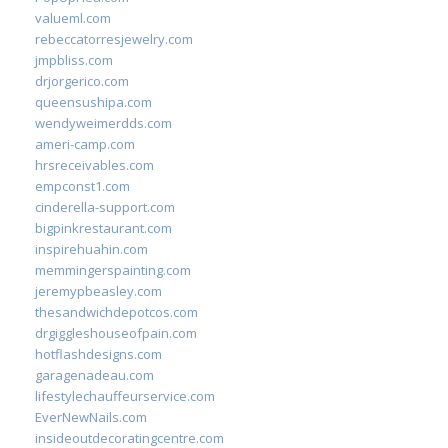
valueml.com
rebeccatorresjewelry.com
jmpbliss.com
drjorgerico.com
queensushipa.com
wendyweimerdds.com
ameri-camp.com
hrsreceivables.com
empconst1.com
cinderella-support.com
bigpinkrestaurant.com
inspirehuahin.com
memmingerspainting.com
jeremypbeasley.com
thesandwichdepotcos.com
drgiggleshouseofpain.com
hotflashdesigns.com
garagenadeau.com
lifestylechauffeurservice.com
EverNewNails.com
insideoutdecoratingcentre.com