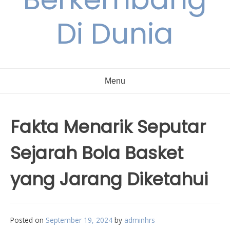
Di Dunia
Menu
Fakta Menarik Seputar
Sejarah Bola Basket
yang Jarang Diketahui
Posted on
September 19, 2024
by
adminhrs