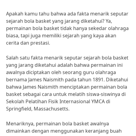
Apakah kamu tahu bahwa ada fakta menarik seputar
sejarah bola basket yang jarang diketahui? Ya,
permainan bola basket tidak hanya sekedar olahraga
biasa, tapi juga memiliki sejarah yang kaya akan
cerita dan prestasi.
Salah satu fakta menarik seputar sejarah bola basket
yang jarang diketahui adalah bahwa permainan ini
awalnya diciptakan oleh seorang guru olahraga
bernama James Naismith pada tahun 1891. Diketahui
bahwa James Naismith menciptakan permainan bola
basket sebagai cara untuk melatih siswa-siswinya di
Sekolah Pelatihan Fisik Internasional YMCA di
Springfield, Massachusetts.
Menariknya, permainan bola basket awalnya
dimainkan dengan menggunakan keranjang buah