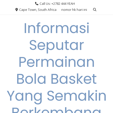
Skip
Call Us: +2782 444 YEAH
to
Cape Town, South Africa
nomor hk hari ini
content
Informasi
Seputar
Permainan
Bola Basket
Yang Semakin
Berkembang