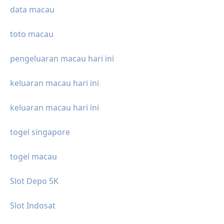
data macau
toto macau
pengeluaran macau hari ini
keluaran macau hari ini
keluaran macau hari ini
togel singapore
togel macau
Slot Depo 5K
Slot Indosat