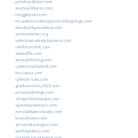
petshopallston.com
avenue26tacos.com
topgglasses.com
broadmoornailsspacoloradosprings.com
missblackpasadena.com
anneskitchen.org
valenciamarketytaqueria.com
reefrecordsllc.com
alawaffle.com
aryouthfishing.com
united-basketball.com
tios-tacos.com
cafecito-satx.com
graduacionviu2023.com
pecanjackstogo.com
zengardendayspa.com
sparklejewelryinc.com
ironcladtattoostudio.com
bruinshome.com
annascleaningsvc.com
wolfcitytattoo.com
oysterbayturkeytrot.com