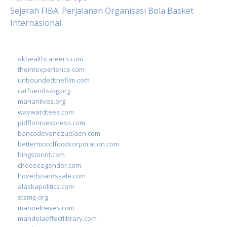
Sejarah FIBA: Perjalanan Organisasi Bola Basket
Internasional
okhealthcareers.com
theintexperience.com
unboundedthefilm.com
catfriends-bg.org
marianlives.org
waywardtees.com
pidfloorsexpress.com
bancodevenezuelaen.com
bettermoodfoodcorporation.com
hingstonnt.com
chooseagender.com
hoverboardssale.com
alaskapolitics.com
stsmp.org
manoelneves.com
mandelaeffectlibrary.com