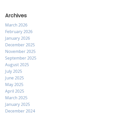
Archives
March 2026
February 2026
January 2026
December 2025
November 2025
September 2025
August 2025
July 2025
June 2025
May 2025
April 2025
March 2025
January 2025
December 2024