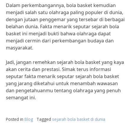
Dalam perkembangannya, bola basket kemudian
menjadi salah satu olahraga paling populer di dunia,
dengan jutaan penggemar yang tersebar di berbagai
belahan dunia. Fakta menarik seputar sejarah bola
basket ini menjadi bukti bahwa olahraga dapat
menjadi cermin dari perkembangan budaya dan
masyarakat.
Jadi, jangan remehkan sejarah bola basket yang kaya
akan cerita dan prestasi. Simak terus informasi
seputar fakta menarik seputar sejarah bola basket
yang jarang diketahui untuk menambah wawasan
dan pengetahuanmu tentang olahraga yang penuh
semangat ini.
Posted in
Blog
Tagged
sejarah bola basket di dunia