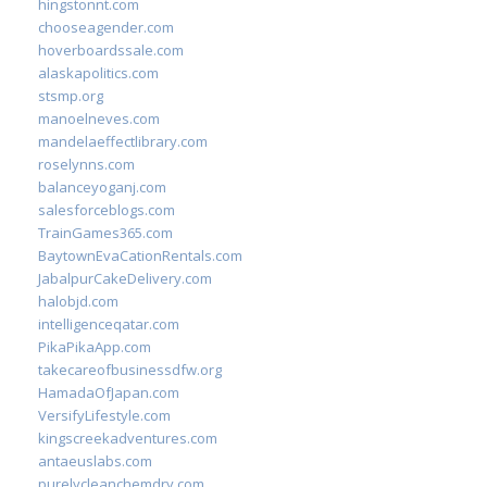
hingstonnt.com
chooseagender.com
hoverboardssale.com
alaskapolitics.com
stsmp.org
manoelneves.com
mandelaeffectlibrary.com
roselynns.com
balanceyoganj.com
salesforceblogs.com
TrainGames365.com
BaytownEvaCationRentals.com
JabalpurCakeDelivery.com
halobjd.com
intelligenceqatar.com
PikaPikaApp.com
takecareofbusinessdfw.org
HamadaOfJapan.com
VersifyLifestyle.com
kingscreekadventures.com
antaeuslabs.com
purelycleanchemdry.com