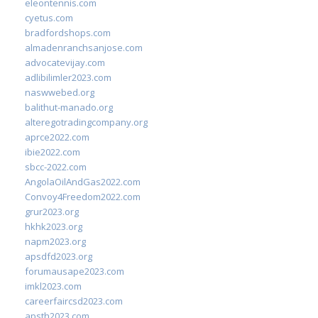
eleontennis.com
cyetus.com
bradfordshops.com
almadenranchsanjose.com
advocatevijay.com
adlibilimler2023.com
naswwebed.org
balithut-manado.org
alteregotradingcompany.org
aprce2022.com
ibie2022.com
sbcc-2022.com
AngolaOilAndGas2022.com
Convoy4Freedom2022.com
grur2023.org
hkhk2023.org
napm2023.org
apsdfd2023.org
forumausape2023.com
imkl2023.com
careerfaircsd2023.com
apsth2023.com