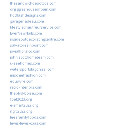
thesandwichdepotcos.com
drgiggleshouseofpain.com
hotflashdesigns.com
garagenadeau.com
lifestylechauffeurservice.com
EverNewNails.com
insideoutdecoratingcentre.com
salvatoresinpoint.com
jovialfloralco.com
johnlscotthometeam.com
u-seehomes.com
watersportslagonissi.com
mischieffashion.com
eduwyre.com
retro-interiors.com
theblvd-boise.com
fpet2023.org
e-smart2022.org
ngrc2022.org
leesfamilyfoods.com
lewis-lewis-cpas.com