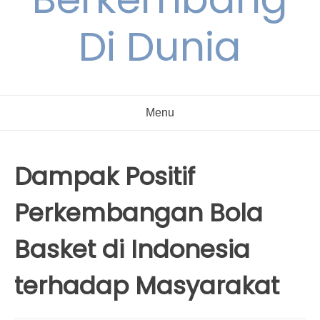
Di Dunia
Menu
Dampak Positif
Perkembangan Bola
Basket di Indonesia
terhadap Masyarakat