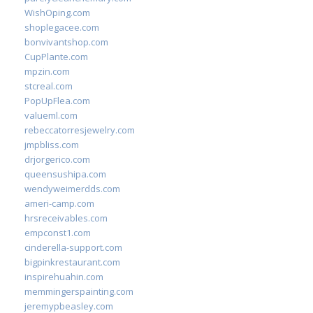
WishOping.com
shoplegacee.com
bonvivantshop.com
CupPlante.com
mpzin.com
stcreal.com
PopUpFlea.com
valueml.com
rebeccatorresjewelry.com
jmpbliss.com
drjorgerico.com
queensushipa.com
wendyweimerdds.com
ameri-camp.com
hrsreceivables.com
empconst1.com
cinderella-support.com
bigpinkrestaurant.com
inspirehuahin.com
memmingerspainting.com
jeremypbeasley.com