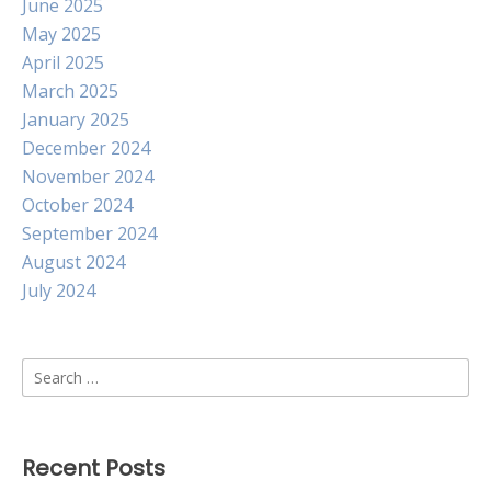
June 2025
May 2025
April 2025
March 2025
January 2025
December 2024
November 2024
October 2024
September 2024
August 2024
July 2024
Search
for:
Recent Posts