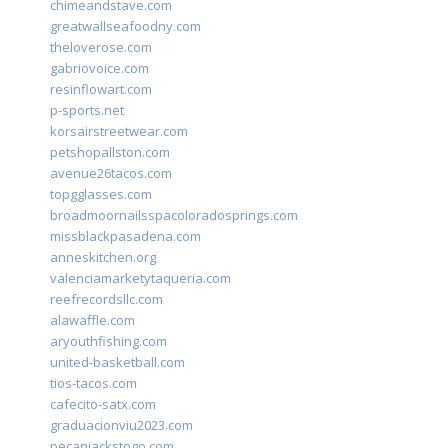
chimeandstave.com
greatwallseafoodny.com
theloverose.com
gabriovoice.com
resinflowart.com
p-sports.net
korsairstreetwear.com
petshopallston.com
avenue26tacos.com
topgglasses.com
broadmoornailsspacoloradosprings.com
missblackpasadena.com
anneskitchen.org
valenciamarketytaqueria.com
reefrecordsllc.com
alawaffle.com
aryouthfishing.com
united-basketball.com
tios-tacos.com
cafecito-satx.com
graduacionviu2023.com
pecanjackstogo.com