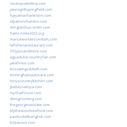
studiopiattellina.com
jannagrillspringfield.com
fujiyamacharleston.com
elpatronchardon.com
donglaishun-order.com
fiamc-rome2022.org
mariceworldessentials.com
lafisheriarestaurant.com
915jazzandmore.com
aguadulce-countryfair.com
jakehovis.com
bosswingsduluth.com
birminghamautocare.com
tonyscountrykitchen.com
jbellasnailspa.com
mychaihouse.com
alvisgrooming.com
thegeorginaestate.com
blythewoodseafood.com
paolosdelibangkok.com
bobacove.com