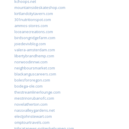
kchoops.net
mountainsideskateshop.com
kirtlandcitytavern.com
301nutritionspot.com
ammos-stores.com
loceanecreations.com
birdsongridgefarm.com
joiedevivblog.com
valera-amsterdam.com
libertybrandhemp.com
norwoodinnwi.com
neighboursmarket.com
blackanguscareers.com
bolesfororegon.com
bodega-ole.com
thestreamlinerlounge.com
mestrinorubanofc.com
novelatherton.com
nassvalleygardens.net
electjohnstewart.com
omptourtravels.com
tribratanews-polreskebumen.com