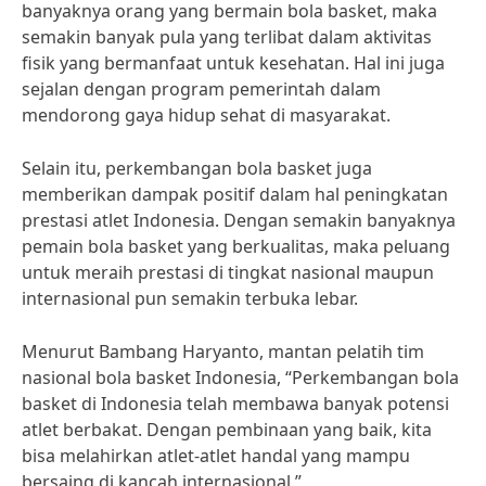
banyaknya orang yang bermain bola basket, maka
semakin banyak pula yang terlibat dalam aktivitas
fisik yang bermanfaat untuk kesehatan. Hal ini juga
sejalan dengan program pemerintah dalam
mendorong gaya hidup sehat di masyarakat.
Selain itu, perkembangan bola basket juga
memberikan dampak positif dalam hal peningkatan
prestasi atlet Indonesia. Dengan semakin banyaknya
pemain bola basket yang berkualitas, maka peluang
untuk meraih prestasi di tingkat nasional maupun
internasional pun semakin terbuka lebar.
Menurut Bambang Haryanto, mantan pelatih tim
nasional bola basket Indonesia, “Perkembangan bola
basket di Indonesia telah membawa banyak potensi
atlet berbakat. Dengan pembinaan yang baik, kita
bisa melahirkan atlet-atlet handal yang mampu
bersaing di kancah internasional.”