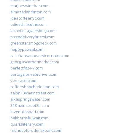
marjaeswinebar.com
elmazatlanclinton.com
ideacoffeenyc.com
odieschillicothe.com
lacantinitagalesburg.com
pizzadeliverybristol.com
greenstarsmogcheck.com
happypawspl.com
callahansautoservicecenter.com
georgiascornermarket.com
perfectfit24-7.com
portugalprivatedriver.com
von-racer.com
coffeeshopcharleston.com
salon104mainstreet.com
alkaspringswater.com
318mainstreet8h.com
lovenailsspari.com
oakberry-kuwait.com
quartzliterary.com
friendsofbroderickpark.com