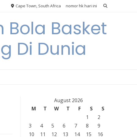
Cape Town, South Africa
nomor hk hari ini
 Bola Basket
 Di Dunia
August 2026
M
T
W
T
F
S
S
1
2
3
4
5
6
7
8
9
10
11
12
13
14
15
16