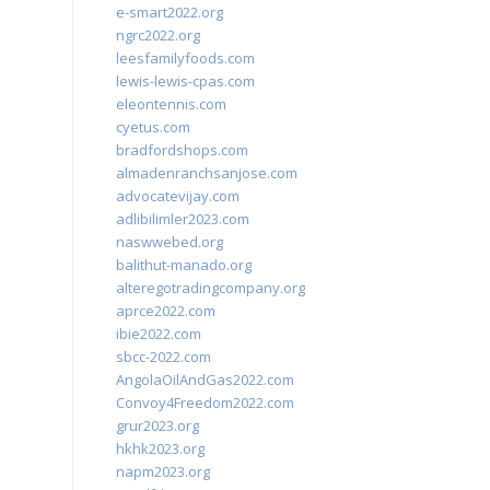
e-smart2022.org
ngrc2022.org
leesfamilyfoods.com
lewis-lewis-cpas.com
eleontennis.com
cyetus.com
bradfordshops.com
almadenranchsanjose.com
advocatevijay.com
adlibilimler2023.com
naswwebed.org
balithut-manado.org
alteregotradingcompany.org
aprce2022.com
ibie2022.com
sbcc-2022.com
AngolaOilAndGas2022.com
Convoy4Freedom2022.com
grur2023.org
hkhk2023.org
napm2023.org