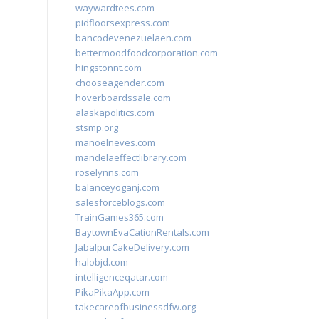
waywardtees.com
pidfloorsexpress.com
bancodevenezuelaen.com
bettermoodfoodcorporation.com
hingstonnt.com
chooseagender.com
hoverboardssale.com
alaskapolitics.com
stsmp.org
manoelneves.com
mandelaeffectlibrary.com
roselynns.com
balanceyoganj.com
salesforceblogs.com
TrainGames365.com
BaytownEvaCationRentals.com
JabalpurCakeDelivery.com
halobjd.com
intelligenceqatar.com
PikaPikaApp.com
takecareofbusinessdfw.org