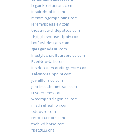
bigpinkrestaurant.com
inspirehuahin.com
memmingerspainting.com
jeremypbeasley.com
thesandwichdepotcos.com
drgiggleshouseofpain.com
hotflashdesigns.com
garagenadeau.com
lifestylechauffeurservice.com
EverNewNails.com
insideoutdecoratingcentre.com
salvatoresinpoint.com
jovialfloralco.com
johnlscotthometeam.com
u-seehomes.com
watersportslagonissi.com
mischieffashion.com
eduwyre.com
retro-interiors.com
theblvd-boise.com
fpet2023.org