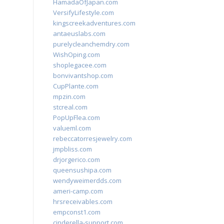
HamadaOfJapan.com
VersifyLifestyle.com
kingscreekadventures.com
antaeuslabs.com
purelycleanchemdry.com
WishOping.com
shoplegacee.com
bonvivantshop.com
CupPlante.com
mpzin.com
stcreal.com
PopUpFlea.com
valueml.com
rebeccatorresjewelry.com
jmpbliss.com
drjorgerico.com
queensushipa.com
wendyweimerdds.com
ameri-camp.com
hrsreceivables.com
empconst1.com
cinderella-support.com