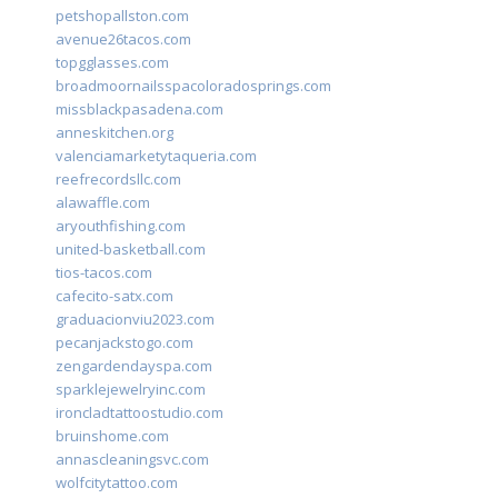
petshopallston.com
avenue26tacos.com
topgglasses.com
broadmoornailsspacoloradosprings.com
missblackpasadena.com
anneskitchen.org
valenciamarketytaqueria.com
reefrecordsllc.com
alawaffle.com
aryouthfishing.com
united-basketball.com
tios-tacos.com
cafecito-satx.com
graduacionviu2023.com
pecanjackstogo.com
zengardendayspa.com
sparklejewelryinc.com
ironcladtattoostudio.com
bruinshome.com
annascleaningsvc.com
wolfcitytattoo.com