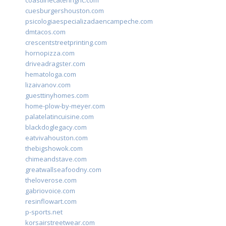
coastlinecateringnc.com
cuesburgershouston.com
psicologiaespecializadaencampeche.com
dmtacos.com
crescentstreetprinting.com
hornopizza.com
driveadragster.com
hematologa.com
lizaivanov.com
guesttinyhomes.com
home-plow-by-meyer.com
palatelatincuisine.com
blackdoglegacy.com
eatvivahouston.com
thebigshowok.com
chimeandstave.com
greatwallseafoodny.com
theloverose.com
gabriovoice.com
resinflowart.com
p-sports.net
korsairstreetwear.com