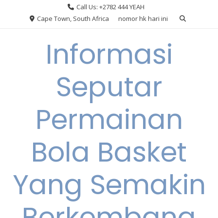
Skip
Call Us: +2782 444 YEAH
to
Cape Town, South Africa
nomor hk hari ini
content
Informasi
Seputar
Permainan
Bola Basket
Yang Semakin
Berkembang