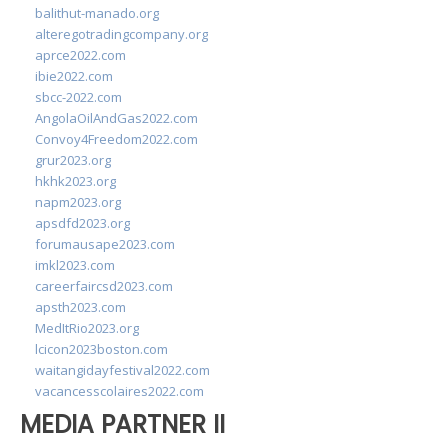
balithut-manado.org
alteregotradingcompany.org
aprce2022.com
ibie2022.com
sbcc-2022.com
AngolaOilAndGas2022.com
Convoy4Freedom2022.com
grur2023.org
hkhk2023.org
napm2023.org
apsdfd2023.org
forumausape2023.com
imkl2023.com
careerfaircsd2023.com
apsth2023.com
MedItRio2023.org
lcicon2023boston.com
waitangidayfestival2022.com
vacancesscolaires2022.com
MEDIA PARTNER II