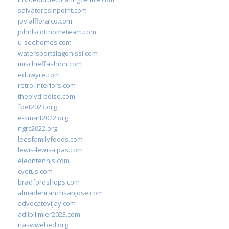
salvatoresinpoint.com
jovialfloralco.com
johnlscotthometeam.com
u-seehomes.com
watersportslagonissi.com
mischieffashion.com
eduwyre.com
retro-interiors.com
theblvd-boise.com
fpet2023.org
e-smart2022.org
ngrc2022.org
leesfamilyfoods.com
lewis-lewis-cpas.com
eleontennis.com
cyetus.com
bradfordshops.com
almadenranchsanjose.com
advocatevijay.com
adlibilimler2023.com
naswwebed.org