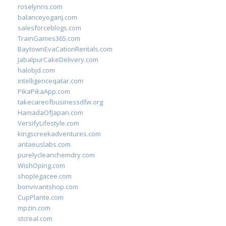
roselynns.com
balanceyoganj.com
salesforceblogs.com
TrainGames365.com
BaytownEvaCationRentals.com
JabalpurCakeDelivery.com
halobjd.com
intelligenceqatar.com
PikaPikaApp.com
takecareofbusinessdfw.org
HamadaOfJapan.com
VersifyLifestyle.com
kingscreekadventures.com
antaeuslabs.com
purelycleanchemdry.com
WishOping.com
shoplegacee.com
bonvivantshop.com
CupPlante.com
mpzin.com
stcreal.com