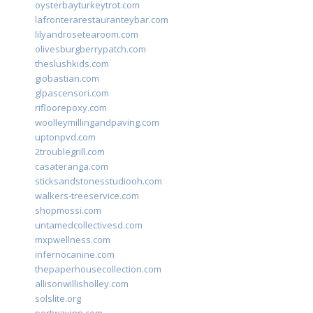
oysterbayturkeytrot.com
lafronterarestauranteybar.com
lilyandrosetearoom.com
olivesburgberrypatch.com
theslushkids.com
giobastian.com
glpascensori.com
rifloorepoxy.com
woolleymillingandpaving.com
uptonpvd.com
2troublegrill.com
casateranga.com
sticksandstonesstudiooh.com
walkers-treeservice.com
shopmossi.com
untamedcollectivesd.com
mxpwellness.com
infernocanine.com
thepaperhousecollection.com
allisonwillisholley.com
solslite.org