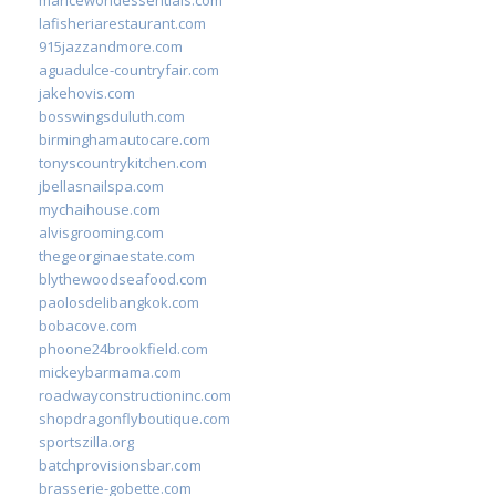
lafisheriarestaurant.com
915jazzandmore.com
aguadulce-countryfair.com
jakehovis.com
bosswingsduluth.com
birminghamautocare.com
tonyscountrykitchen.com
jbellasnailspa.com
mychaihouse.com
alvisgrooming.com
thegeorginaestate.com
blythewoodseafood.com
paolosdelibangkok.com
bobacove.com
phoone24brookfield.com
mickeybarmama.com
roadwayconstructioninc.com
shopdragonflyboutique.com
sportszilla.org
batchprovisionsbar.com
brasserie-gobette.com