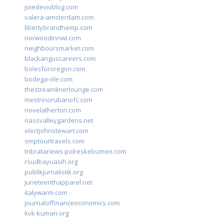
joiedevivblog.com
valera-amsterdam.com
libertybrandhemp.com
norwoodinnwi.com
neighboursmarket.com
blackanguscareers.com
bolesfororegon.com
bodega-ole.com
thestreamlinerlounge.com
mestrinorubanofc.com
novelatherton.com
nassvalleygardens.net
electjohnstewart.com
omptourtravels.com
tribratanews-polreskebumen.com
rsudbayuasih.org
publikjurnalistik.org
juneteenthapparel.net
italywarm.com
journaloffinanceeconomics.com
kvk-kumari.org