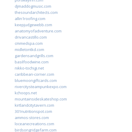
portwayinn.com
djmaddogmusic.com
thesoundarchitects.com
allin1roofing.com
keepjudgewebb.com
anatomyofadventure.com
drivancastillo.com
cmmedspa.com
midletontkd.com
gardensandgrills.com
basilfoodwine.com
nikko-tochigi.net
caribbean-corner.com
bluemoongiftcards.com
rivercitysteampunkexpo.com
kchoops.net
mountainsideskateshop.com
kirtlandcitytavern.com
301nutritionspot.com
ammos-stores.com
loceanecreations.com
birdsongridgefarm.com