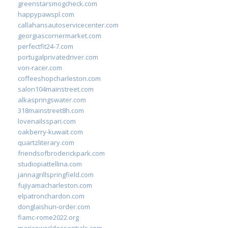
greenstarsmogcheck.com
happypawspl.com
callahansautoservicecenter.com
georgiascornermarket.com
perfectfit24-7.com
portugalprivatedriver.com
von-racer.com
coffeeshopcharleston.com
salon104mainstreet.com
alkaspringswater.com
318mainstreet8h.com
lovenailsspari.com
oakberry-kuwait.com
quartzliterary.com
friendsofbroderickpark.com
studiopiattellina.com
jannagrillspringfield.com
fujiyamacharleston.com
elpatronchardon.com
donglaishun-order.com
fiamc-rome2022.org
mariceworldessentials.com