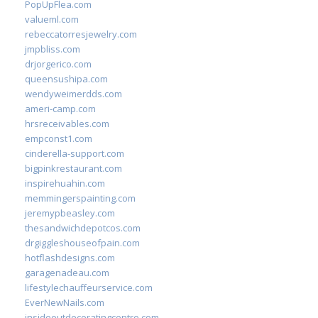
PopUpFlea.com
valueml.com
rebeccatorresjewelry.com
jmpbliss.com
drjorgerico.com
queensushipa.com
wendyweimerdds.com
ameri-camp.com
hrsreceivables.com
empconst1.com
cinderella-support.com
bigpinkrestaurant.com
inspirehuahin.com
memmingerspainting.com
jeremypbeasley.com
thesandwichdepotcos.com
drgiggleshouseofpain.com
hotflashdesigns.com
garagenadeau.com
lifestylechauffeurservice.com
EverNewNails.com
insideoutdecoratingcentre.com