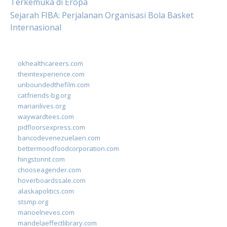
Terkemuka di Eropa
Sejarah FIBA: Perjalanan Organisasi Bola Basket
Internasional
okhealthcareers.com
theintexperience.com
unboundedthefilm.com
catfriends-bg.org
marianlives.org
waywardtees.com
pidfloorsexpress.com
bancodevenezuelaen.com
bettermoodfoodcorporation.com
hingstonnt.com
chooseagender.com
hoverboardssale.com
alaskapolitics.com
stsmp.org
manoelneves.com
mandelaeffectlibrary.com