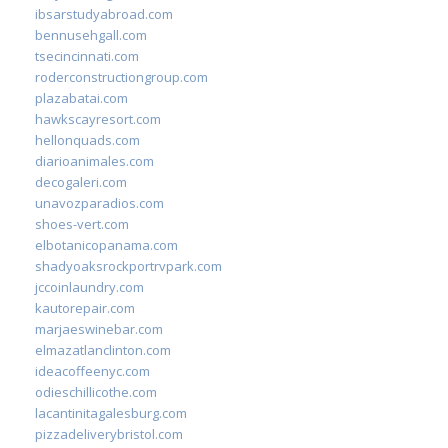
ibsarstudyabroad.com
bennusehgall.com
tsecincinnati.com
roderconstructiongroup.com
plazabatai.com
hawkscayresort.com
hellonquads.com
diarioanimales.com
decogaleri.com
unavozparadios.com
shoes-vert.com
elbotanicopanama.com
shadyoaksrockportrvpark.com
jccoinlaundry.com
kautorepair.com
marjaeswinebar.com
elmazatlanclinton.com
ideacoffeenyc.com
odieschillicothe.com
lacantinitagalesburg.com
pizzadeliverybristol.com