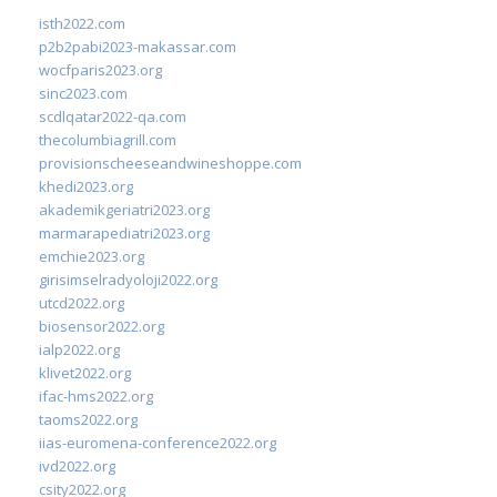
isth2022.com
p2b2pabi2023-makassar.com
wocfparis2023.org
sinc2023.com
scdlqatar2022-qa.com
thecolumbiagrill.com
provisionscheeseandwineshoppe.com
khedi2023.org
akademikgeriatri2023.org
marmarapediatri2023.org
emchie2023.org
girisimselradyoloji2022.org
utcd2022.org
biosensor2022.org
ialp2022.org
klivet2022.org
ifac-hms2022.org
taoms2022.org
iias-euromena-conference2022.org
ivd2022.org
csity2022.org