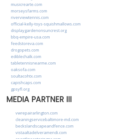
musicrearte.com
morseysfarms.com
riverviewtennis.com
official-kelly-toys-squishmallows.com
displaygardenonsuncrest.org
bbq-empire-usa.com
feedstoreva.com
drogopets.com
ediblechalk.com
tabletennisnearme.com
oaksofa.com
soultacohtx.com
capishcaps.com
gpsyfl.org
MEDIA PARTNER III
vwrepairarlington.com
cleaningservicebaltimore-md.com
beckslandscapeandfence.com
vistaaltadelveramendi.com