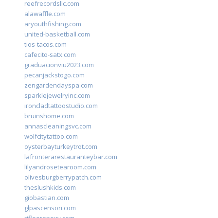
reefrecordsllc.com
alawaffle.com
aryouthfishing.com
united-basketball.com
tios-tacos.com
cafecito-satx.com
graduacionviu2023.com
pecanjackstogo.com
zengardendayspa.com
sparklejewelryinc.com
ironcladtattoostudio.com
bruinshome.com
annascleaningsvc.com
wolfcitytattoo.com
oysterbayturkeytrot.com
lafronterarestauranteybar.com
lilyandrosetearoom.com
olivesburgberrypatch.com
theslushkids.com
giobastian.com
glpascensori.com