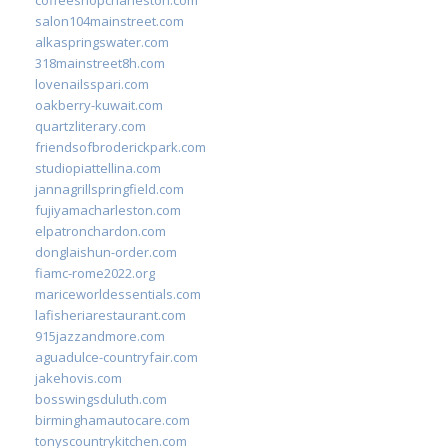
salon104mainstreet.com
alkaspringswater.com
318mainstreet8h.com
lovenailsspari.com
oakberry-kuwait.com
quartzliterary.com
friendsofbroderickpark.com
studiopiattellina.com
jannagrillspringfield.com
fujiyamacharleston.com
elpatronchardon.com
donglaishun-order.com
fiamc-rome2022.org
mariceworldessentials.com
lafisheriarestaurant.com
915jazzandmore.com
aguadulce-countryfair.com
jakehovis.com
bosswingsduluth.com
birminghamautocare.com
tonyscountrykitchen.com