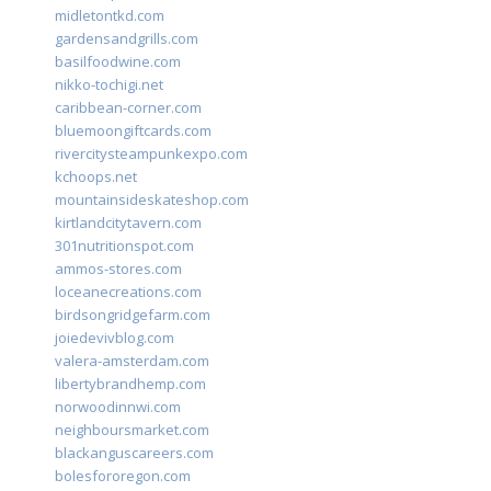
midletontkd.com
gardensandgrills.com
basilfoodwine.com
nikko-tochigi.net
caribbean-corner.com
bluemoongiftcards.com
rivercitysteampunkexpo.com
kchoops.net
mountainsideskateshop.com
kirtlandcitytavern.com
301nutritionspot.com
ammos-stores.com
loceanecreations.com
birdsongridgefarm.com
joiedevivblog.com
valera-amsterdam.com
libertybrandhemp.com
norwoodinnwi.com
neighboursmarket.com
blackanguscareers.com
bolesfororegon.com