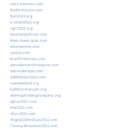
retro-interiors.com
theblvd-boise.com
fpet2023.org
e-smart2022.org
ngrc2022.org
leesfamilyfoods.com
lewis-lewis-cpas.com
eleontennis.com
cyetus.com
bradfordshops.com
almadenranchsanjose.com
advocatevijay.com
adlibilimler2023.com
naswwebed.org
balithut-manado.org
alteregotradingcompany.org
aprce2022.com
ibie2022.com
sbcc-2022.com
AngolaOilAndGas2022.com
Convoy4Freedom2022.com