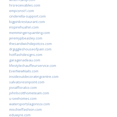
hrsreceivables.com
empconst1.com
cinderella-support.com
bigpinkrestaurant.com
inspirehuahin.com
memmingerspainting.com
jeremypbeasley.com
thesandwichdepotcos.com
drgiggleshouseofpain.com
hotflashdesigns.com
garagenadeau.com
lifestylechauffeurservice.com
EverNewNails.com
insideoutdecoratingcentre.com
salvatoresinpoint.com
jovialfloralco.com
johnlscotthometeam.com
u-seehomes.com
watersportslagonissi.com
mischieffashion.com
eduwyre.com