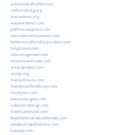
unboundedthefilm.com
catfriends-bg.org
marianlives.org
waywardtees.com
pidfloorsexpress.com
bancodevenezuelaen.com
bettermoodfoodcorporation.com
hingstonnt.com
chooseagender.com
hoverboardssale.com
alaskapolitics.com
stsmp.org
manoelneves.com
mandelaeffectlibrary.com
roselynns.com
balanceyoganj.com
salesforceblogs.com
TrainGames365.com
BaytownEvaCationRentals.com
JabalpurCakeDelivery.com
halobjd.com