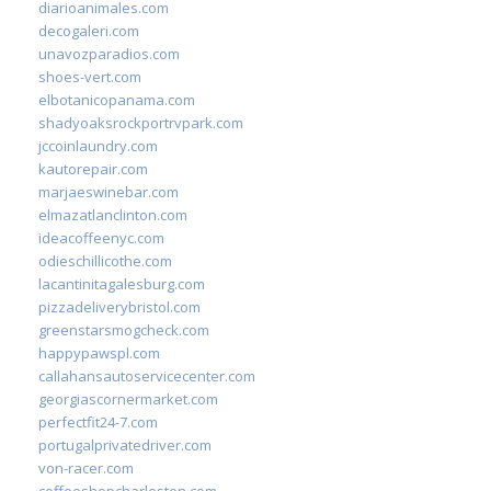
diarioanimales.com
decogaleri.com
unavozparadios.com
shoes-vert.com
elbotanicopanama.com
shadyoaksrockportrvpark.com
jccoinlaundry.com
kautorepair.com
marjaeswinebar.com
elmazatlanclinton.com
ideacoffeenyc.com
odieschillicothe.com
lacantinitagalesburg.com
pizzadeliverybristol.com
greenstarsmogcheck.com
happypawspl.com
callahansautoservicecenter.com
georgiascornermarket.com
perfectfit24-7.com
portugalprivatedriver.com
von-racer.com
coffeeshopcharleston.com