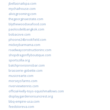
jbellasnailspa.com
mychaihouse.com
alvisgrooming.com
thegeorginaestate.com
blythewoodseafood.com
paolosdelibangkok.com
bobacove.com
phoone24brookfield.com
mickeybarmama.com
roadwayconstructioninc.com
shopdragonflyboutique.com
sportszilla.org
batchprovisionsbar.com
brasserie-gobette.com
musicrearte.com
morseysfarms.com
riverviewtennis.com
official-kelly-toys-squishmallows.com
displaygardenonsuncrest.org
bbq-empire-usa.com
feedstoreva.com