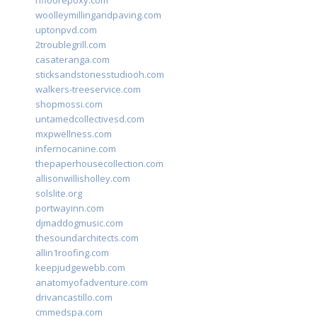
rifloorepoxy.com
woolleymillingandpaving.com
uptonpvd.com
2troublegrill.com
casateranga.com
sticksandstonesstudiooh.com
walkers-treeservice.com
shopmossi.com
untamedcollectivesd.com
mxpwellness.com
infernocanine.com
thepaperhousecollection.com
allisonwillisholley.com
solslite.org
portwayinn.com
djmaddogmusic.com
thesoundarchitects.com
allin1roofing.com
keepjudgewebb.com
anatomyofadventure.com
drivancastillo.com
cmmedspa.com