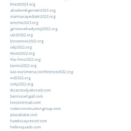
khedi2023.org
akademikgeriatri2023.org
marmarapediatri2023.org
emchie2023.org
girisimselradyoloji2022.org
utcd2022.org
biosensor2022.org
ialp2022.org
klivet2022.org
ifac-hms2022.org
taoms2022.org
iias-euromena-conference2022.org
ivd2022.org
csity2022.org
ibsarstudyabroad.com
bennusehgall.com
tsecincinnati.com
roderconstructiongroup.com
plazabatai.com
hawkscayresort.com
hellonquads.com