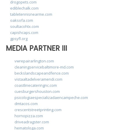
drogopets.com
ediblechalk.com
tabletennisnearme.com
oaksofa.com
soultacohtx.com
capishcaps.com
gpsyfl.org
MEDIA PARTNER III
vwrepairarlington.com
cleaningservicebaltimore-md.com
beckslandscapeandfence.com
vistaaltadelveramendi.com
coastlinecateringnc.com
cuesburgershouston.com
psicologiaespecializadaencampeche.com
dmtacos.com
crescentstreetprinting.com
hornopizza.com
driveadragster.com
hematologa.com