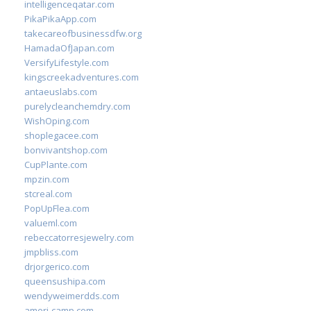
intelligenceqatar.com
PikaPikaApp.com
takecareofbusinessdfw.org
HamadaOfJapan.com
VersifyLifestyle.com
kingscreekadventures.com
antaeuslabs.com
purelycleanchemdry.com
WishOping.com
shoplegacee.com
bonvivantshop.com
CupPlante.com
mpzin.com
stcreal.com
PopUpFlea.com
valueml.com
rebeccatorresjewelry.com
jmpbliss.com
drjorgerico.com
queensushipa.com
wendyweimerdds.com
ameri-camp.com