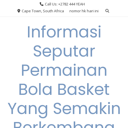
Skip
Call Us: +2782 444 YEAH
to
Cape Town, South Africa
nomor hk hari ini
content
Informasi
Seputar
Permainan
Bola Basket
Yang Semakin
Berkembang