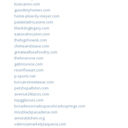
lizaivanov.com
guesttinyhomes.com
home-plow-by-meyer.com
palatelatincuisine.com
blackdoglegacy.com
eatvivahouston.com
thebigshowok.com
chimeandstave.com
greatwallseafoodny.com
theloverose.com
gabriovoice.com
resinflowart.com
p-sports.net
korsairstreetwear.com
petshopallston.com
avenue26tacos.com
topgglasses.com
broadmoornailsspacoloradosprings.com
missblackpasadena.com
anneskitchen.org
valenciamarketytaqueria.com