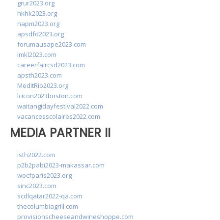
grur2023.org
hkhk2023.org
napm2023.org
apsdfd2023.org
forumausape2023.com
imkl2023.com
careerfaircsd2023.com
apsth2023.com
MedItRio2023.org
lcicon2023boston.com
waitangidayfestival2022.com
vacancesscolaires2022.com
MEDIA PARTNER II
isth2022.com
p2b2pabi2023-makassar.com
wocfparis2023.org
sinc2023.com
scdlqatar2022-qa.com
thecolumbiagrill.com
provisionscheeseandwineshoppe.com