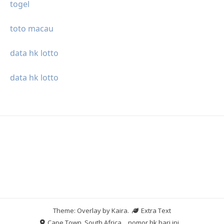
togel
toto macau
data hk lotto
data hk lotto
Theme: Overlay by
Kaira
.
Extra Text
Cape Town, South Africa
nomor hk hari ini