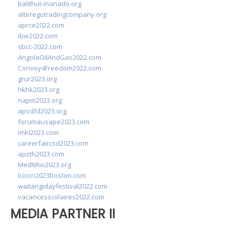
balithut-manado.org
alteregotradingcompany.org
aprce2022.com
ibie2022.com
sbcc-2022.com
AngolaOilAndGas2022.com
Convoy4Freedom2022.com
grur2023.org
hkhk2023.org
napm2023.org
apsdfd2023.org
forumausape2023.com
imkl2023.com
careerfaircsd2023.com
apsth2023.com
MedItRio2023.org
lcicon2023boston.com
waitangidayfestival2022.com
vacancesscolaires2022.com
MEDIA PARTNER II