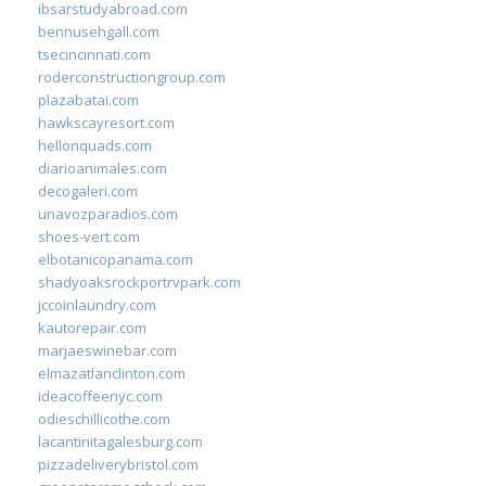
ibsarstudyabroad.com
bennusehgall.com
tsecincinnati.com
roderconstructiongroup.com
plazabatai.com
hawkscayresort.com
hellonquads.com
diarioanimales.com
decogaleri.com
unavozparadios.com
shoes-vert.com
elbotanicopanama.com
shadyoaksrockportrvpark.com
jccoinlaundry.com
kautorepair.com
marjaeswinebar.com
elmazatlanclinton.com
ideacoffeenyc.com
odieschillicothe.com
lacantinitagalesburg.com
pizzadeliverybristol.com