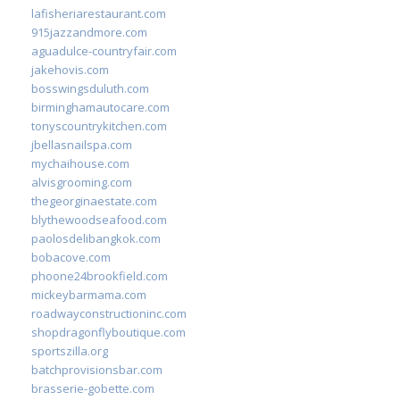
lafisheriarestaurant.com
915jazzandmore.com
aguadulce-countryfair.com
jakehovis.com
bosswingsduluth.com
birminghamautocare.com
tonyscountrykitchen.com
jbellasnailspa.com
mychaihouse.com
alvisgrooming.com
thegeorginaestate.com
blythewoodseafood.com
paolosdelibangkok.com
bobacove.com
phoone24brookfield.com
mickeybarmama.com
roadwayconstructioninc.com
shopdragonflyboutique.com
sportszilla.org
batchprovisionsbar.com
brasserie-gobette.com