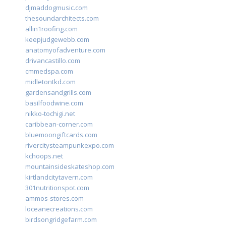
djmaddogmusic.com
thesoundarchitects.com
allin1roofing.com
keepjudgewebb.com
anatomyofadventure.com
drivancastillo.com
cmmedspa.com
midletontkd.com
gardensandgrills.com
basilfoodwine.com
nikko-tochigi.net
caribbean-corner.com
bluemoongiftcards.com
rivercitysteampunkexpo.com
kchoops.net
mountainsideskateshop.com
kirtlandcitytavern.com
301nutritionspot.com
ammos-stores.com
loceanecreations.com
birdsongridgefarm.com