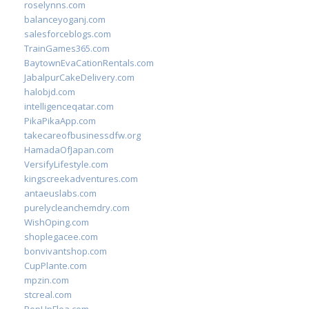
roselynns.com
balanceyoganj.com
salesforceblogs.com
TrainGames365.com
BaytownEvaCationRentals.com
JabalpurCakeDelivery.com
halobjd.com
intelligenceqatar.com
PikaPikaApp.com
takecareofbusinessdfw.org
HamadaOfJapan.com
VersifyLifestyle.com
kingscreekadventures.com
antaeuslabs.com
purelycleanchemdry.com
WishOping.com
shoplegacee.com
bonvivantshop.com
CupPlante.com
mpzin.com
stcreal.com