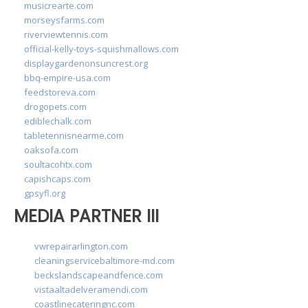
musicrearte.com
morseysfarms.com
riverviewtennis.com
official-kelly-toys-squishmallows.com
displaygardenonsuncrest.org
bbq-empire-usa.com
feedstoreva.com
drogopets.com
ediblechalk.com
tabletennisnearme.com
oaksofa.com
soultacohtx.com
capishcaps.com
gpsyfl.org
MEDIA PARTNER III
vwrepairarlington.com
cleaningservicebaltimore-md.com
beckslandscapeandfence.com
vistaaltadelveramendi.com
coastlinecateringnc.com