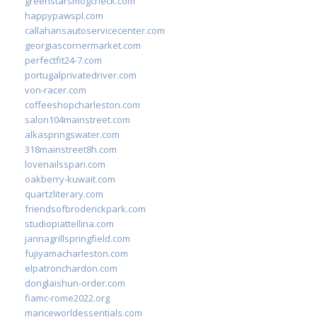
greenstarsmogcheck.com
happypawspl.com
callahansautoservicecenter.com
georgiascornermarket.com
perfectfit24-7.com
portugalprivatedriver.com
von-racer.com
coffeeshopcharleston.com
salon104mainstreet.com
alkaspringswater.com
318mainstreet8h.com
lovenailsspari.com
oakberry-kuwait.com
quartzliterary.com
friendsofbroderickpark.com
studiopiattellina.com
jannagrillspringfield.com
fujiyamacharleston.com
elpatronchardon.com
donglaishun-order.com
fiamc-rome2022.org
mariceworldessentials.com