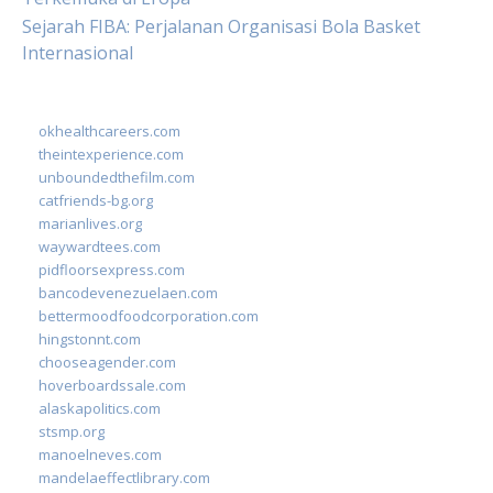
Sejarah FIBA: Perjalanan Organisasi Bola Basket
Internasional
okhealthcareers.com
theintexperience.com
unboundedthefilm.com
catfriends-bg.org
marianlives.org
waywardtees.com
pidfloorsexpress.com
bancodevenezuelaen.com
bettermoodfoodcorporation.com
hingstonnt.com
chooseagender.com
hoverboardssale.com
alaskapolitics.com
stsmp.org
manoelneves.com
mandelaeffectlibrary.com