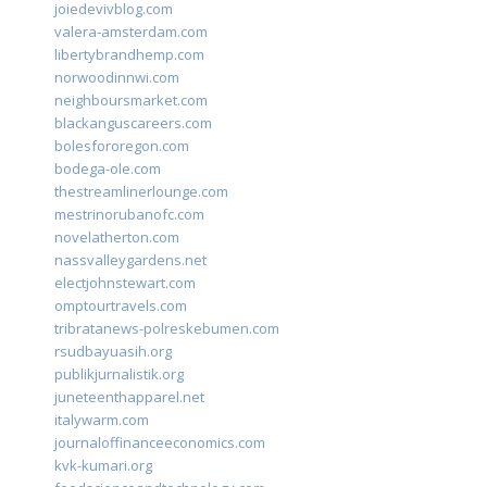
joiedevivblog.com
valera-amsterdam.com
libertybrandhemp.com
norwoodinnwi.com
neighboursmarket.com
blackanguscareers.com
bolesfororegon.com
bodega-ole.com
thestreamlinerlounge.com
mestrinorubanofc.com
novelatherton.com
nassvalleygardens.net
electjohnstewart.com
omptourtravels.com
tribratanews-polreskebumen.com
rsudbayuasih.org
publikjurnalistik.org
juneteenthapparel.net
italywarm.com
journaloffinanceeconomics.com
kvk-kumari.org