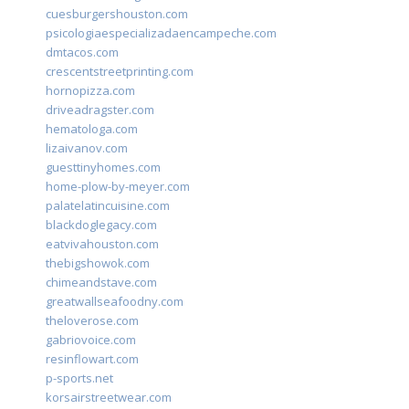
cuesburgershouston.com
psicologiaespecializadaencampeche.com
dmtacos.com
crescentstreetprinting.com
hornopizza.com
driveadragster.com
hematologa.com
lizaivanov.com
guesttinyhomes.com
home-plow-by-meyer.com
palatelatincuisine.com
blackdoglegacy.com
eatvivahouston.com
thebigshowok.com
chimeandstave.com
greatwallseafoodny.com
theloverose.com
gabriovoice.com
resinflowart.com
p-sports.net
korsairstreetwear.com