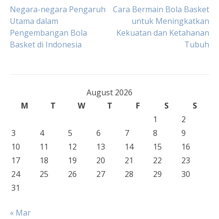
Post
Negara-negara Pengaruh
Cara Bermain Bola Basket
Utama dalam
untuk Meningkatkan
Pengembangan Bola
Kekuatan dan Ketahanan
navigation
Basket di Indonesia
Tubuh
August 2026
M
T
W
T
F
S
S
1
2
3
4
5
6
7
8
9
10
11
12
13
14
15
16
17
18
19
20
21
22
23
24
25
26
27
28
29
30
31
« Mar