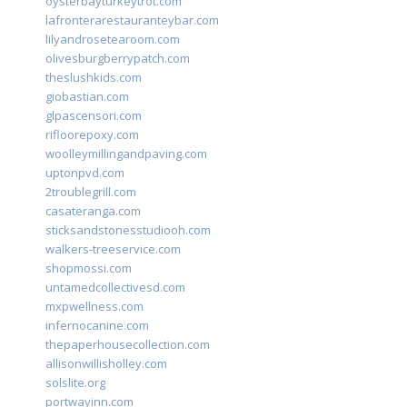
oysterbayturkeytrot.com
lafronterarestauranteybar.com
lilyandrosetearoom.com
olivesburgberrypatch.com
theslushkids.com
giobastian.com
glpascensori.com
rifloorepoxy.com
woolleymillingandpaving.com
uptonpvd.com
2troublegrill.com
casateranga.com
sticksandstonesstudiooh.com
walkers-treeservice.com
shopmossi.com
untamedcollectivesd.com
mxpwellness.com
infernocanine.com
thepaperhousecollection.com
allisonwillisholley.com
solslite.org
portwayinn.com