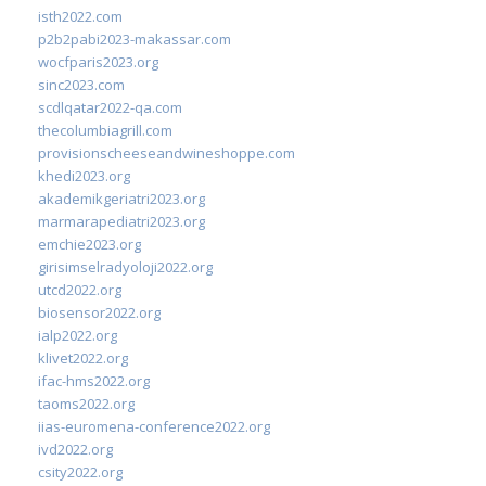
isth2022.com
p2b2pabi2023-makassar.com
wocfparis2023.org
sinc2023.com
scdlqatar2022-qa.com
thecolumbiagrill.com
provisionscheeseandwineshoppe.com
khedi2023.org
akademikgeriatri2023.org
marmarapediatri2023.org
emchie2023.org
girisimselradyoloji2022.org
utcd2022.org
biosensor2022.org
ialp2022.org
klivet2022.org
ifac-hms2022.org
taoms2022.org
iias-euromena-conference2022.org
ivd2022.org
csity2022.org