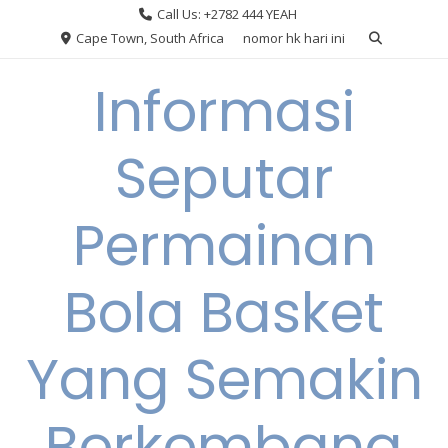
Skip
Call Us: +2782 444 YEAH
to
Cape Town, South Africa
nomor hk hari ini
content
Informasi
Seputar
Permainan
Bola Basket
Yang Semakin
Berkembang