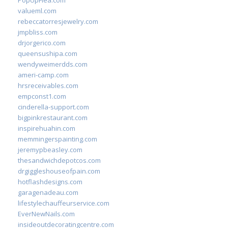
PopUpFlea.com
valueml.com
rebeccatorresjewelry.com
jmpbliss.com
drjorgerico.com
queensushipa.com
wendyweimerdds.com
ameri-camp.com
hrsreceivables.com
empconst1.com
cinderella-support.com
bigpinkrestaurant.com
inspirehuahin.com
memmingerspainting.com
jeremypbeasley.com
thesandwichdepotcos.com
drgiggleshouseofpain.com
hotflashdesigns.com
garagenadeau.com
lifestylechauffeurservice.com
EverNewNails.com
insideoutdecoratingcentre.com