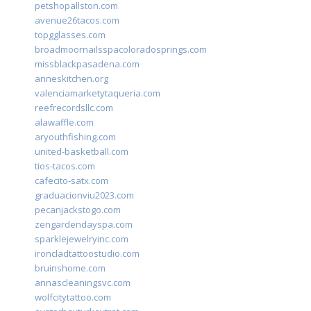
petshopallston.com
avenue26tacos.com
topgglasses.com
broadmoornailsspacoloradosprings.com
missblackpasadena.com
anneskitchen.org
valenciamarketytaqueria.com
reefrecordsllc.com
alawaffle.com
aryouthfishing.com
united-basketball.com
tios-tacos.com
cafecito-satx.com
graduacionviu2023.com
pecanjackstogo.com
zengardendayspa.com
sparklejewelryinc.com
ironcladtattoostudio.com
bruinshome.com
annascleaningsvc.com
wolfcitytattoo.com